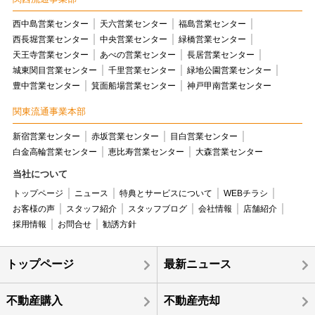
西中島営業センター
天六営業センター
福島営業センター
西長堀営業センター
中央営業センター
緑橋営業センター
天王寺営業センター
あべの営業センター
長居営業センター
城東関目営業センター
千里営業センター
緑地公園営業センター
豊中営業センター
箕面船場営業センター
神戸甲南営業センター
関東流通事業本部
新宿営業センター
赤坂営業センター
目白営業センター
白金高輪営業センター
恵比寿営業センター
大森営業センター
当社について
トップページ
ニュース
特典とサービスについて
WEBチラシ
お客様の声
スタッフ紹介
スタッフブログ
会社情報
店舗紹介
採用情報
お問合せ
勧誘方針
トップページ
最新ニュース
不動産購入
不動産売却