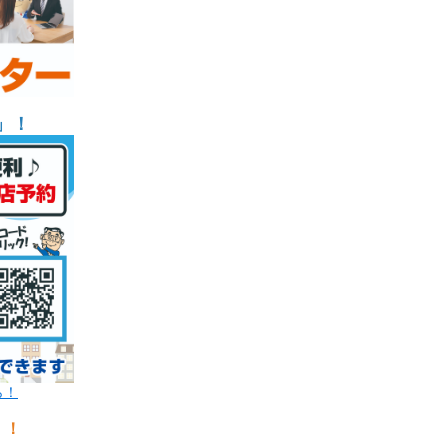
」！
ら！
！！