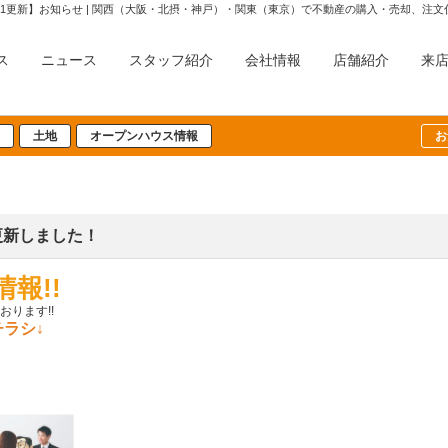
26-04-11更新】お知らせ | 関西（大阪・北摂・神戸）・関東（東京）で不動産の購入・売
ス
ニュース
スタッフ紹介
会社情報
店舗紹介
来
土地
オープンハウス情報
お
を更新しました！
報!!
ります!!
ラシ↓