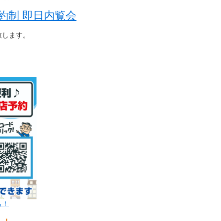
約制 即日内覧会
致します。
ら！