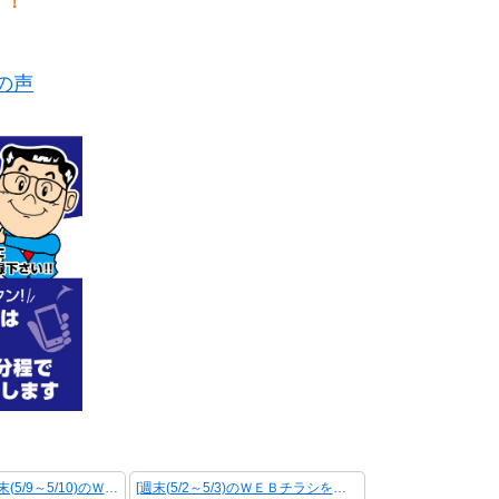
！！
の声
＜ 前の記事 [週末(5/9～5/10)のＷＥＢチラシを更新しました！]
[週末(5/2～5/3)のＷＥＢチラシを更新しました！] 次の記事 ＞