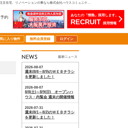
5/9(土)～5/10(日) オープンハウス・予約制内覧会 開催情報【2026-05-08更新】お知らせ | 関西（大阪・北摂・神戸）・関東（東京）で不動産の購入・売却、注文住宅、リノベーションの事なら株式会社ハウスコミュニケーション
あなたの「情熱」採用します。
店予約
RECRUIT
採用情報
気に入り物件
無料会員登録
ログイン