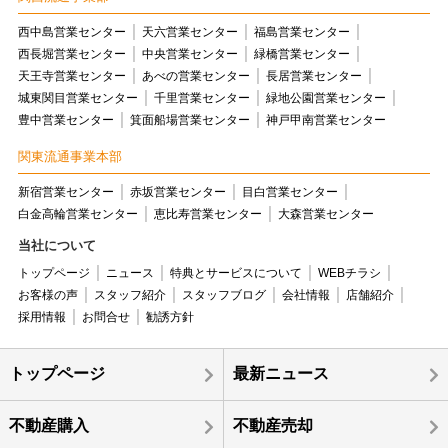
西中島営業センター
天六営業センター
福島営業センター
西長堀営業センター
中央営業センター
緑橋営業センター
天王寺営業センター
あべの営業センター
長居営業センター
城東関目営業センター
千里営業センター
緑地公園営業センター
豊中営業センター
箕面船場営業センター
神戸甲南営業センター
関東流通事業本部
新宿営業センター
赤坂営業センター
目白営業センター
白金高輪営業センター
恵比寿営業センター
大森営業センター
当社について
トップページ
ニュース
特典とサービスについて
WEBチラシ
お客様の声
スタッフ紹介
スタッフブログ
会社情報
店舗紹介
採用情報
お問合せ
勧誘方針
トップページ
最新ニュース
不動産購入
不動産売却