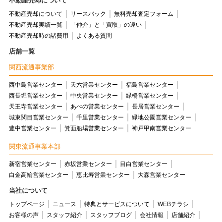
不動産売却について
不動産売却について
リースバック
無料売却査定フォーム
不動産売却実績一覧
「仲介」と「買取」の違い
不動産売却時の諸費用
よくある質問
店舗一覧
関西流通事業部
西中島営業センター
天六営業センター
福島営業センター
西長堀営業センター
中央営業センター
緑橋営業センター
天王寺営業センター
あべの営業センター
長居営業センター
城東関目営業センター
千里営業センター
緑地公園営業センター
豊中営業センター
箕面船場営業センター
神戸甲南営業センター
関東流通事業本部
新宿営業センター
赤坂営業センター
目白営業センター
白金高輪営業センター
恵比寿営業センター
大森営業センター
当社について
トップページ
ニュース
特典とサービスについて
WEBチラシ
お客様の声
スタッフ紹介
スタッフブログ
会社情報
店舗紹介