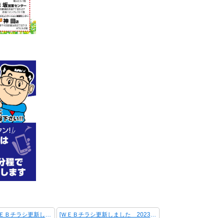
＜ 前の記事 [ＷＥＢチラシ更新しました 2023.2.17【各営業センター】]
[ＷＥＢチラシ更新しました 2023.2.10【各営業センター】] 次の記事 ＞