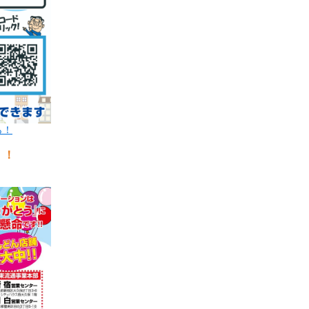
ら！
！！