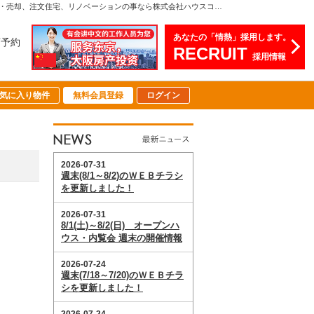
2月11日(土)～2月12日(日) オープンハウス・予約制内覧会 開催情報【2023-02-10更新】お知らせ | 関西（大阪・北摂・神戸）・関東（東京）で不動産の購入・売却、注文住宅、リノベーションの事なら株式会社ハウスコミュニケーション
あなたの「情熱」採用します。
店予約
RECRUIT
採用情報
気に入り物件
無料会員登録
ログイン