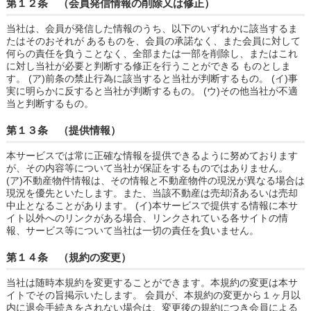
第１２条 （会員発信情報の削除又は修正）
当社は、会員が発信した情報のうち、以下のいずれかに該当するま
たはそのおそれが あるものを、会員の承諾なく、また会員に対して
何らの責任を負うことなく、全部または一部を削除し、またはこれ
に対し当社が必要と判断する修正を行うことができる ものとしま
す。 (ア)前条の禁止行為に該当すると当社が判断するもの。 (イ)事
実に明らかに反すると当社が判断するもの。 (ウ)その他当社が不適
当と判断するもの。
第１３条 （提供情報）
本サービスでは常に正確な情報を提供できるように努めております
が、その内容等について当社が保証をするものではありません。
(ア)不動産物件情報は、その情報と不動産物件の現況が異なる場合は
現況を優先といたします。また、当該不動産は売却済あるいは売却
中止となることがあります。 (イ)本サービスで提供する情報に本サ
イト以外へのリンクがある場合、リンクされている各サイトの情
報、サービス等について当社は一切の責任を負いません。
第１４条 （規約の変更）
当社は随時本規約を変更することができます。本規約の変更は本サ
イトでその旨掲示いたします。 会員が、本規約の変更から１ヶ月以
内に退会手続きをされない場合は、変更後の規約につき会員による