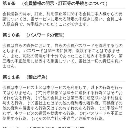
第９条 （会員情報の開示・訂正等の手続きについて）
会員情報の開示、訂正、利用停止等に関する会員ご本人様からの要
請については、当サービスに定める所定の手続きに従い、会員ご本
人様自身で、お手続きいただくことができます。
第１０条 （パスワードの管理）
会員は自らの責任において、自らの会員パスワードを管理するもの
とします。 パスワードは第三者に貸与、譲渡することはできませ
ん。また、前記の管理が不十分であったことに起因する損害や、第
三者の不正使用に起因する損害について、当社は一切の責任を負い
ません。
第１１条 （禁止行為）
会員は本サービス上又は本サービスを利用して、以下の行為を行っ
てはなりません。 (ア)公序良俗又は法令に違反する行為又はそのお
それがある行為。 (イ)他の会員または第三者に迷惑或いは不利益を
与える行為。 (ウ)当社またはその他の権利者の著作権、商標権その
他の権利を侵害する行為又はそのおそれのある行為。 (エ)手段を問
わず、本サービスの運営を妨害する行為。 (オ)パスワードを不正に
使用する行為。 (カ)その他当社が不適当と判断する行為。