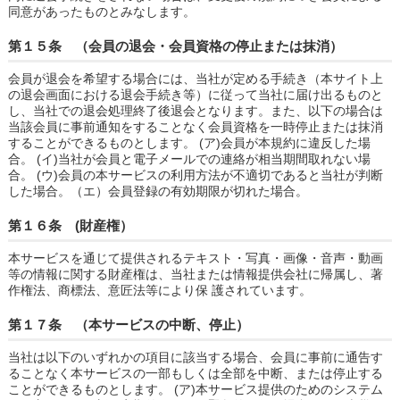
同意があったものとみなします。
第１５条 （会員の退会・会員資格の停止または抹消）
会員が退会を希望する場合には、当社が定める手続き（本サイト上
の退会画面における退会手続き等）に従って当社に届け出るものと
し、当社での退会処理終了後退会となります。また、以下の場合は
当該会員に事前通知をすることなく会員資格を一時停止または抹消
することができるものとします。 (ア)会員が本規約に違反した場
合。 (イ)当社が会員と電子メールでの連絡が相当期間取れない場
合。 (ウ)会員の本サービスの利用方法が不適切であると当社が判断
した場合。（エ）会員登録の有効期限が切れた場合。
第１６条 (財産権）
本サービスを通じて提供されるテキスト・写真・画像・音声・動画
等の情報に関する財産権は、当社または情報提供会社に帰属し、著
作権法、商標法、意匠法等により保 護されています。
第１７条 （本サービスの中断、停止）
当社は以下のいずれかの項目に該当する場合、会員に事前に通告す
ることなく本サービスの一部もしくは全部を中断、または停止する
ことができるものとします。 (ア)本サービス提供のためのシステム