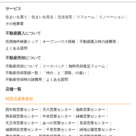
サービス
住まいを買う
住まいを売る
注文住宅
リフォーム
リノベーション
その他事業
不動産購入について
売買物件検索トップ
オープンハウス情報
不動産購入時の諸費用
よくある質問
不動産売却について
不動産売却について
リースバック
無料売却査定フォーム
不動産売却実績一覧
「仲介」と「買取」の違い
不動産売却時の諸費用
よくある質問
店舗一覧
関西流通事業部
西中島営業センター
天六営業センター
福島営業センター
西長堀営業センター
中央営業センター
緑橋営業センター
天王寺営業センター
あべの営業センター
長居営業センター
城東関目営業センター
千里営業センター
緑地公園営業センター