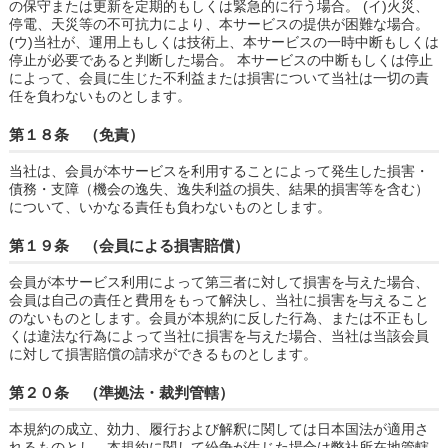
の保守または更新を定期的もしくは緊急的に行う場合。 (イ)火災、
停電、天災等の不可抗力により、本サービスの提供が困難な場合。
(ウ)当社が、運用上もしくは技術上、本サービスの一時中断もしくは
停止が必要であると判断した場合。 本サービスの中断もしくは停止
によって、会員に生じた不利益または損害について当社は一切の責
任を負わないものとします。
第１８条 （免責）
当社は、会員が本サービスを利用することによって発生した損害・
債務・支障（機会の逸失、逸失利益の損失、結果的損害等を含む）
について、いかなる責任も負わないものとします。
第１９条 （会員による損害賠償）
会員が本サービス利用によって第三者に対して損害を与えた場合、
会員は自己の責任と費用をもって解決し、当社に損害を与えること
のないものとします。会員が本規約に反した行為、または不正もし
くは違法な行為によって当社に損害を与えた場合、当社は当該会員
に対して損害賠償の請求ができるものとします。
第２０条 （準拠法・裁判管轄）
本規約の成立、効力、履行および解釈に関しては日本国法が適用さ
れるものとし、本規約に関して紛争が生じた場合は弊社所在地管轄