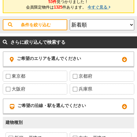
53件
見つかりました！
社ではネットで他社様が広告している物件も同時に紹介・案内可能で
会員限定物件は
1325
件あります。
今すぐ見る
す。 併せて内覧を希望される際は、物件名を担当者までお申し付け下さ
い。
条件を絞り込む
さらに絞り込んで検索する
ご希望のエリアを選んでください
東京都
京都府
大阪府
兵庫県
ご希望の沿線・駅を選んでください
建物種別