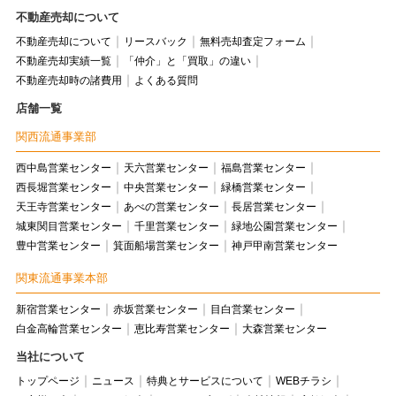
不動産売却について
不動産売却について
リースバック
無料売却査定フォーム
不動産売却実績一覧
「仲介」と「買取」の違い
不動産売却時の諸費用
よくある質問
店舗一覧
関西流通事業部
西中島営業センター
天六営業センター
福島営業センター
西長堀営業センター
中央営業センター
緑橋営業センター
天王寺営業センター
あべの営業センター
長居営業センター
城東関目営業センター
千里営業センター
緑地公園営業センター
豊中営業センター
箕面船場営業センター
神戸甲南営業センター
関東流通事業本部
新宿営業センター
赤坂営業センター
目白営業センター
白金高輪営業センター
恵比寿営業センター
大森営業センター
当社について
トップページ
ニュース
特典とサービスについて
WEBチラシ