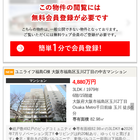
ユニライフ福島C棟 大阪市福島区玉川2丁目の中古マンション
NEW
マンション
4,880万円
3LDK / 1979年
6階/15階建
大阪府大阪市福島区玉川2丁目
Osaka Metro千日前線 玉川 徒歩8
分
専有面積
82.98㎡
◆総戸数492戸のビッグコミュニティ ◆専有面積82.98㎡の3LDK!! ◆2026
年7月リノベーション完了!! ◆リビングは約20帖あり、ゆっくりと寛げま
す♪ ◆北・東向きの2面バルコニーで、東側バルコニー前面は下福島公園