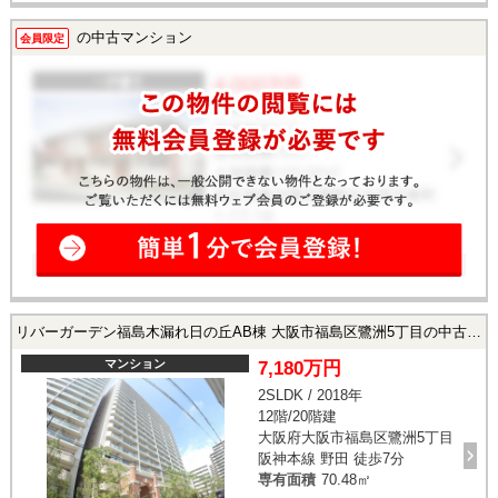
能物件！お好きな日時でご内覧可能！★ 当店までお電話いただくか、も
しくは24時間対応可能「内覧予約・お問い合わせ」フォームよりお問い
の中古マンション
会員限定
合わせ下さい！業務に精通したスタッフが丁寧に対応致します。ご来店
が困難な場合は、ご希望場所でのお待ち合わせも可能です。
リバーガーデン福島木漏れ日の丘AB棟 大阪市福島区鷺洲5丁目の中古マンション
マンション
7,180万円
2SLDK / 2018年
12階/20階建
大阪府大阪市福島区鷺洲5丁目
阪神本線 野田 徒歩7分
専有面積
70.48㎡