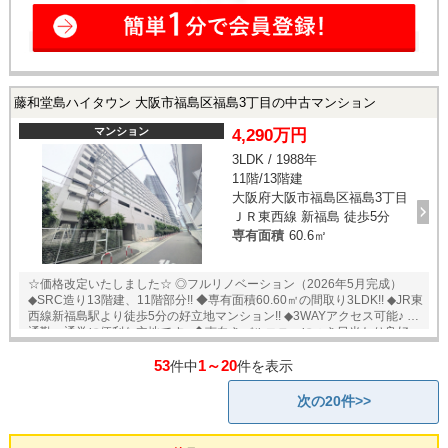
藤和堂島ハイタウン 大阪市福島区福島3丁目の中古マンション
マンション
4,290万円
3LDK / 1988年
11階/13階建
大阪府大阪市福島区福島3丁目
ＪＲ東西線 新福島 徒歩5分
専有面積
60.6㎡
☆価格改定いたしました☆ ◎フルリノベーション（2026年5月完成）
◆SRC造り13階建、11階部分!! ◆専有面積60.60㎡の間取り3LDK!! ◆JR東
西線新福島駅より徒歩5分の好立地マンション!! ◆3WAYアクセス可能♪ ◆
通勤・通学に便利な立地です♪ ◆南向きバルコニーにつき日当たり良好♪
◆コンビニ徒歩1分、スーパー徒歩3分!! ◆11階部分に所在しており、眺
53
1～20
望・採光良好です♪ ◆周辺に商業施設が多くあり、生活利便性に優れま
件中
件を表示
す。 ◆共用エレベーターが3基あり、日々の暮らしを支えます。 ★即日
内覧可能物件！お好きな日時でご内覧可能！★ 当店までお電話いただく
次の20件>>
か、もしくは24時間対応可能「内覧予約・お問い合わせ」フォームより
お問い合わせ下さい！業務に精通したスタッフが丁寧に対応致します。
ご来店が困難な場合は、ご希望場所でのお待ち合わせも可能です。 ※当