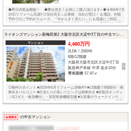
◆即日内覧会開催！ ◆弊社売主！お得にご購入頂けます♪ ◆令和8年7月
10日リフォーム完成!! ◎当社売主→お客様 当社が窓口！ お電話、内覧
予約でのご予約がスムーズ。『今からすぐ見たい』にも迅速にご対応！
◎立地ポイント ■阪神本線「野田駅」徒歩7分 ■大阪メトロ千日前線「野
田阪神駅」徒歩7分 ■JR大阪環状線「福島駅」徒歩14分 ◎物件のポイン
ト ■2018年建築の築浅ビックコミュニティ ■リフォーム済み、70㎡超の
ライオンズマンション新梅田第2 大阪市北区大淀中3丁目の中古マンション
広々とした２SLDK ■各居室にWIC、廊下にも大きな納戸があります ■ペ
ット飼育可能 ◆総戸数850戸の大規模マンション ◆ディスポーザー・食
マンション
4,480万円
洗器付・浴室暖房乾燥機・床暖房あり ◆24時間有人管理（夜間は警備員
2LDK / 2000年
が担当） ◆24時間ゴミ出し可能（ゴミドラム式） ◆モニター付インター
6階/12階建
ホン、宅配ボックス ◆学校徒歩5分圏内 ◆ウォークインクローゼット有 ◆
バルコニーにスロップシンク有 ◆ゲストルームなどの共用施設も充実 ◎
大阪府大阪市北区大淀中3丁目
ご案内・物件パンフレットのご請求はお気軽にどうぞ♪ ※当社ではネット
阪急神戸本線 中津 徒歩10分
で他社様が広告している物件も同時に紹介・案内可能です。 併せて内覧
専有面積
57.97㎡
を希望される際は、物件名を担当者までお申し付け下さい。
◎物件のポイント ■2026年6月リフォーム済物件!! ■12階建て6階部分・南
東向きバルコニー ■日当たりの良いリビングは南東向き ■対面式キッチン
（3口ガス・食洗機付）・浴室乾燥機能完備 ■大容量のウォークインクロ
ーゼット有 ■ペット飼育可（規約による制限あり） ■オートロック・宅配
BOX完備 ★即日内覧可能物件！お好きな日時でご内覧可能！★ 当店まで
お電話いただくか、もしくは24時間対応可能「内覧予約・お問い合わ
せ」フォームよりお問い合わせ下さい！業務に精通したスタッフが丁寧
の中古マンション
会員限定
に対応致します。ご来店が困難な場合は、ご希望場所でのお待ち合わせ
も可能です。