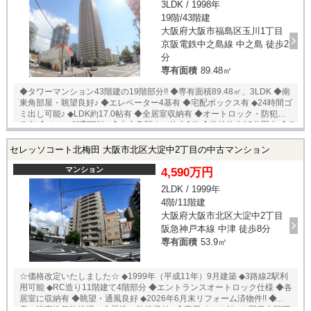
3LDK / 1998年
19階/43階建
大阪府大阪市福島区玉川1丁目
京阪電鉄中之島線 中之島 徒歩2
分
専有面積
89.48㎡
◆タワーマンション43階建の19階部分!! ◆専有面積89.48㎡、3LDK ◆南
東角部屋・眺望良好♪ ◆エレベーター4基有 ◆宅配ボックス有 ◆24時間ゴ
ミ出し可能♪ ◆LDK約17.0帖有 ◆全居室収納有 ◆オートロック・防犯カメ
ラ有 ◆ペット飼育可能♪ ◆中之島駅まで徒歩3分 ◆学校徒歩10分圏内 ◆ラ
イフ堂島大橋店まで約160ｍ（徒歩約2分） ◆阪急オアシス中之島店まで
約160ｍ（徒歩約2分） ◆下福島公園まで約30ｍ（徒歩約1分） ◆ＪＣＨ
セレッソコート北梅田 大阪市北区大淀中2丁目の中古マンション
Ｏ大阪病院まで約220ｍ（徒歩約3分） ◆都市機能の利便性と豊かな自然
に恵まれた住環境が揃っています。緑豊かで大きな公園、スーパー、幼
マンション
4,590万円
稚園＆保育園、駅、etc.があり、生活至便です。 ★即日内覧可能物件！
2LDK / 1999年
お好きな日時でご内覧可能！★ 当店までお電話いただくか、もしくは24
4階/11階建
時間対応可能「内覧予約・お問い合わせ」フォームよりお問い合わせ下
さい！業務に精通したスタッフが丁寧に対応致します。ご来店が困難な
大阪府大阪市北区大淀中2丁目
場合は、ご希望場所でのお待ち合わせも可能です。 ※当社ではネットで
阪急神戸本線 中津 徒歩8分
他社様が広告している物件も同時に紹介・案内可能です。 併せて内覧を
専有面積
53.9㎡
希望される際は、物件名を担当者までお申し付け下さい。
☆価格改定いたしました☆ ◆1999年（平成11年）9月建築 ◆3路線2駅利
用可能 ◆RC造り11階建て4階部分 ◆エントランスオートロック仕様 ◆各
居室に収納有 ◆眺望・通風良好 ◆2026年6月末リフォーム済物件!! ◆床暖
房、浴室換気乾燥機、食器洗い乾燥機付♪ ◆専用ポーチ付♪ ★即日内覧可