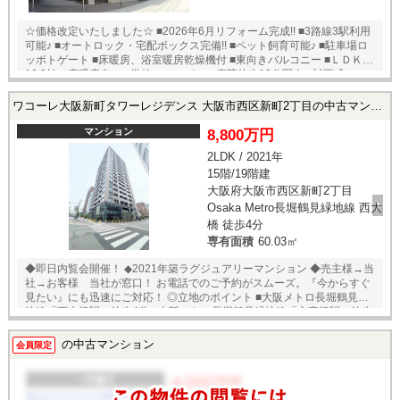
☆価格改定いたしました☆ ■2026年6月リフォーム完成!! ■3路線3駅利用
可能♪ ■オートロック・宅配ボックス完備!! ■ペット飼育可能♪ ■駐車場ロ
ッボトゲート ■床暖房、浴室暖房乾燥機付 ■東向きバルコニー ■ＬＤＫ約
16.9帖（床暖房有） ■学校・スーパー・病院徒歩10分圏内 ■対面式シス
テムキッチン ★即日内覧可能物件！お好きな日時でご内覧可能！★当店
までお電話いただくか、もしくは24時間対応可能「内覧予約・お問い合
ワコーレ大阪新町タワーレジデンス 大阪市西区新町2丁目の中古マンション
わせ」フォームよりお問い合わせ下さい！ ※当社ではネットで他社様が
広告している物件も同時に紹介・案内可能です。 併せて内覧を希望され
マンション
8,800万円
る際は、物件名を担当者までお申し付け下さい。
2LDK / 2021年
15階/19階建
大阪府大阪市西区新町2丁目
Osaka Metro長堀鶴見緑地線 西大
橋 徒歩4分
専有面積
60.03㎡
◆即日内覧会開催！ ◆2021年築ラグジュアリーマンション ◆売主様→当
社→お客様 当社が窓口！ お電話でのご予約がスムーズ。『今からすぐ
見たい』にも迅速にご対応！ ◎立地のポイント ■大阪メトロ長堀鶴見緑
地線「西大橋駅」徒歩4分 ■大阪メトロ長堀鶴見緑地線「心斎橋駅」徒歩
8分 ■大阪メトロ御堂筋線「本町駅」徒歩8分 ◎物件のポイント ■60㎡超
のゆったりとした１SLDK北西角部屋、２LDKに間取り変更して引渡しも
の中古マンション
会員限定
可能です ■約21.5帖のLDKで広々と生活できますよ。 ■ペット飼育可能
◎ご案内・物件パンフレットのご請求はお気軽にどうぞ♪ ★即日内覧可能
物件！お好きな日時でご内覧可能！★ 当店までお電話いただくか、もし
くは24時間対応可能「内覧予約・お問い合わせ」フォームよりお問い合