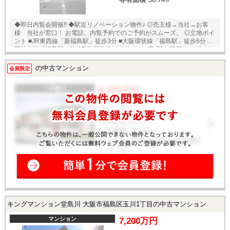
併せて内覧を希望される際は、物件名を担当者までお申し付け下さい。
◆即日内覧会開催!! ◆駅近リノベーション物件♪ ◎売主様→当社→お客
様 当社が窓口！ お電話、内覧予約でのご予約がスムーズ。 ◎立地ポイ
ント ■JR東西線「新福島駅」徒歩3分 ■大阪環状線「福島駅」徒歩6分 ■
阪神本線「福島駅」徒歩7分 ◎物件のポイント ■平成8年建築のデザイナ
ーズマンション ■南東角部屋のフルリノベーション物件 ■最寄り駅まで徒
歩3分の好立地 ■上層階ですので陽当り眺望良好 ■各居室にエアコン設置
の中古マンション
会員限定
可能 ■食洗器、浴室暖房乾燥機付き ◎ご案内・物件パンフレットのご請
求はお気軽にどうぞ♪ ★即日内覧可能物件！お好きな日時でご内覧可能！
★ 当店までお電話いただくか、もしくは24時間対応可能「内覧予約・お
問い合わせ」フォームよりお問い合わせ下さい！業務に精通したスタッ
フが丁寧に対応致します。ご来店が困難な場合は、ご希望場所でのお待
ち合わせも可能です。
キングマンション堂島川 大阪市福島区玉川1丁目の中古マンション
マンション
7,200万円