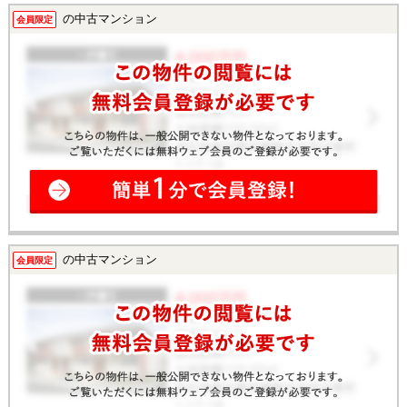
そのままお住まい頂けます。 ■ディスポーザー、食洗器、床暖房、浴室
暖房乾燥機装備 ■エレベーターは6基あり便利です。 ■セキュリティも充
の中古マンション
会員限定
実 ■24時間有人管理、コンシェルジュサービス有 ■充実した共有施設 ◎
ご案内・物件パンフレットのご請求はお気軽にどうぞ♪ ★即日内覧可能物
件！お好きな日時でご内覧可能！★ 当店までお電話いただくか、もしく
は24時間対応可能「内覧予約・お問い合わせ」フォームよりお問い合わ
せ下さい！業務に精通したスタッフが丁寧に対応致します。ご来店が困
難な場合は、ご希望場所でのお待ち合わせも可能です。
の中古マンション
会員限定