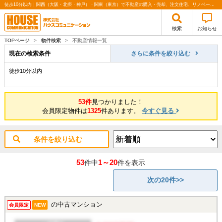
徒歩10分以内｜関西（大阪・北摂・神戸）・関東（東京）で不動産の購入・売却、注文住宅、リノベーションの事なら株式会社ハウスコミュニケーション
検索
お知らせ
TOPページ
>
物件検索
>
不動産情報一覧
現在の検索条件
さらに条件を絞り込む
徒歩10分以内
53件
見つかりました！
会員限定物件は
1325
件あります。
今すぐ見る
条件を絞り込む
53
1～20
件中
件を表示
次の20件>>
の中古マンション
会員限定
NEW