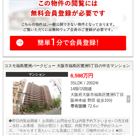
コスモ福島鷺洲パークビュー 大阪市福島区鷺洲5丁目の中古マンション
マンション
6,598万円
3SLDK / 2002年
14階/15階建
大阪府大阪市福島区鷺洲5丁目
阪神本線 野田 徒歩10分
専有面積
72.6㎡
◆即日内覧会開催！ お気軽にお問合せ又は内覧予約下さいませ♪ ◎売主様
→当社→お客様 当社が窓口！ お電話、内覧予約でのご予約がスムー
ズ。『今からすぐ見たい』にも迅速にご対応！ ◎物件のポイント ■2002
年建築の南向きフルリノベーション物件 ■約72㎡超の3SLDK、各居室も