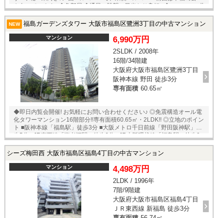
を向いています♪ ◆角部屋 ◆通風・眺望・日当たり良好♪ ◆マンション共
有施設充実♪ ◆防犯カメラ有 ◆食器洗い乾燥機、浴室暖房乾燥機有 ◎立地
のポイント ■複数沿線利用可能、徒歩１０分圏内 ■業務用食品館 玉川
福島ガーデンズタワー 大阪市福島区鷺洲3丁目の中古マンション
NEW
店 徒歩２分 ■ライフ 堂島大橋店 徒歩４分 ■下福島公園・下福島プー
ル隣接 ◎ご案内・物件パンフレットのご請求はお気軽にどうぞ♪ ※当社で
マンション
6,990万円
はネットで他社様が広告している物件も同時に紹介・案内可能です。 併
2SLDK / 2008年
せて内覧を希望される際は、物件名を担当者までお申し付け下さい。
16階/34階建
大阪府大阪市福島区鷺洲3丁目
阪神本線 野田 徒歩3分
専有面積
60.65㎡
◆即日内覧会開催! お気軽にお問い合わせください♪ ◎免震構造オール電
化タワーマンション16階部分!!専有面積60.65㎡・2LDK!! ◎立地のポイン
ト ■阪神本線「福島駅」徒歩3分 ■大阪メトロ千日前線「野田阪神駅」徒
歩5分 ■JR東西線「海老江駅」徒歩6分 ■JR大阪環状線「福島駅」徒歩9
分 ◎物件のポイント ■LDK約15.1帖!! 広々とした空間は東向きバルコニー
で陽当たり、眺望良好です♪ ■免震構造、オール電化タワーマンションで
シーズ梅田西 大阪市福島区福島4丁目の中古マンション
す♪ ■2026年3月リノベーション完了♪ ■二重床二重天井・IHコンロ・床暖
房・食洗機・ディスポーザーなど設備充実!! ■24時間有人管理・先進のIT
マンション
4,498万円
セキュリティシステム導入!!24時間ゴミ出し可能♪ ■日々の暮らしをサポ
2LDK / 1996年
ートするホテルライクなコンシェルジュサービス付き♪ ■複数のスーパ
7階/9階建
ー・公園・コンビニ・病院・学校など身近に揃う快適な住環境!! ■敷地内
には緑豊かな庭園、コンシェルジュカウンターや宅配ボックス完備♪ ■ペ
大阪府大阪市福島区福島4丁目
ット飼育可能です♪（飼育規定あり） ■通勤・通学にも大変便利♪ ※当社
ＪＲ東西線 新福島 徒歩3分
ではネットで他社様が広告している物件も同時に紹介・案内可能です。
専有面積
56.74㎡