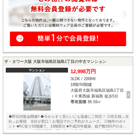
わせ下さい！業務に精通したスタッフが丁寧に対応致します。ご来店が
困難な場合は、ご希望場所でのお待ち合わせも可能です。 ※当社ではネ
ットで他社様が広告している物件も同時に紹介・案内可能です。 併せて
内覧を希望される際は、物件名を担当者までお申し付け下さい。
ザ・タワー大阪 大阪市福島区福島1丁目の中古マンション
マンション
12,998万円
3LDK / 2008年
18階/50階建
大阪府大阪市福島区福島1丁目
ＪＲ東西線 新福島 徒歩5分
専有面積
85.59㎡
◆即日内覧会開催!! ◆今からすぐ見たいにも迅速にご対応！ ◎売主様→当
社→お客様 当社が窓口！お電話でのご予約がスムーズ。 ◎物件のポイ
ント ■RC造り50階建て、18階部分 ■平成20年建築、総戸数560戸のタワ
ーレジデンス ■18階角部屋、85㎡超の３SLDK ■リフォーム済みですので