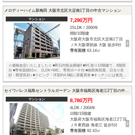
6帖超でゆったりとしております ■WIC、納戸と収納も豊富 ■エアコンも
2基新設しております ■リビング横の洋室はリビングと繋げてお使い頂け
メロディーハイム新梅田 大阪市北区大淀南1丁目の中古マンション
ますよ♪ ■バルコニー方向は小学校ですので陽当り眺望良好♪ ◆SRC造り
15階建、14階部分♪ ◆南向きバルコニーにつき日当たり良好♪ ◆オートロ
マンション
7,290万円
ック ◆宅配ボックス、トランクルーム有 ◆鷺洲小学校・鷺洲上公園が隣
2SLDK / 2000年
接♪ ◆小学校が目の前ですのでお子様の通学も安心♪ ◆スーパーKOHYOま
8階/10階建
で徒歩2分、奥様にもうれしい立地ですね♪ ◎ご案内・物件パンフレット
のご請求はお気軽にどうぞ♪ ★即日内覧可能物件！お好きな日時でご内覧
大阪府大阪市北区大淀南1丁目
可能！★ 当店までお電話いただくか、もしくは24時間対応可能「内覧予
ＪＲ大阪環状線 大阪 徒歩9分
約・お問い合わせ」フォームよりお問い合わせ下さい！ ※当社ではネッ
専有面積
63.14㎡
トで他社様が広告している物件も同時に紹介・案内可能です。 併せて内
覧を希望される際は、物件名を担当者までお申し付け下さい。
☆価格改定いたしました☆ ■即日内覧会開催!! ■RC造り10階建て、8階部
分 ■専有面積63㎡、2LDK+WIC、専用ポーチ付 ■南西角部屋、日当り良
好・眺望良好♪ ■リビング・洋室約4.8帖に床暖房有 ■キッチンには食洗機
有 ■二面採光で明るい約16.6帖のLDK!! ■オートロック・宅配ボックス完
備!！ ★即日内覧可能物件！お好きな日時でご内覧可能！★ 当店までお電
話いただくか、もしくは24時間対応可能「内覧予約・お問い合わせ」フ
セイワパレス福島セントラルガーデン 大阪市福島区海老江2丁目の中古マンション
ォームよりお問い合わせ下さい！業務に精通したスタッフが丁寧に対応
致します。ご来店が困難な場合は、ご希望場所でのお待ち合わせも可能
マンション
8,780万円
です。
4LDK / 2004年
10階/15階建
大阪府大阪市福島区海老江2丁目
ＪＲ東西線 海老江 徒歩5分
専有面積
92.43㎡