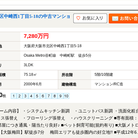
間対応可能「内覧予約・お問い合わせ」フォームよりお問い合わせ下さ
中崎西1丁目5-18の中古マンショ
7,280万円
大阪府大阪市北区中崎西1丁目5-18
地
Osaka Metro谷町線 中崎町駅 徒歩5分
3LDK
り
75.18㎡
5階/10階建
面積
所在階
2000年6月
マンション/RC造
月
建物構造
0
枚
ォーム内容】 ・システムキッチン新調 ・ユニットバス新調 ・洗面化粧
替え ・フローリング張替え ・ハウスクリーニング ■専有面積：
たり良好♪ ■ペット飼育可能(規約有り) ■大阪メトロ谷
田】駅徒歩7分 梅田エリアも徒歩圏内の好立地!! ■平成12年6月