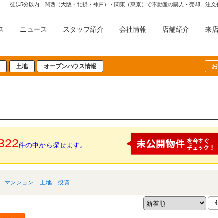
徒歩5分以内｜関西（大阪・北摂・神戸）・関東（東京）で不動産の購入・売却、注文
ス
ニュース
スタッフ紹介
会社情報
店舗紹介
来
土地
オープンハウス情報
お
322
件の中から探せます。
マンション
土地
投資