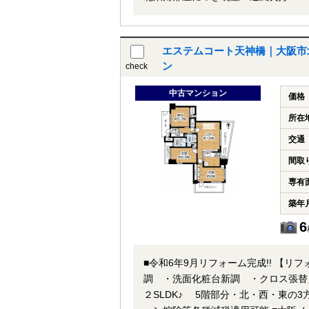
トロ谷町線・堺筋線【南森町】駅 徒歩7分 ★即日内覧可能物件！お好きな日時でご内覧可能！
話いただくか、もしくは24時間対応
精通したスタッフが丁寧に対応致しま
エステムコート天神橋｜大阪市北
ン
check
中古マンション
価格
所在
交通
間取
専有
築年
6
■令和6年9月リフォーム完成!! 【
調 ・洗面化粧台新調 ・クロス張替え ・フロ
２SLDK♪ 5階部分・北・西・東の3方角部屋!! 陽当た