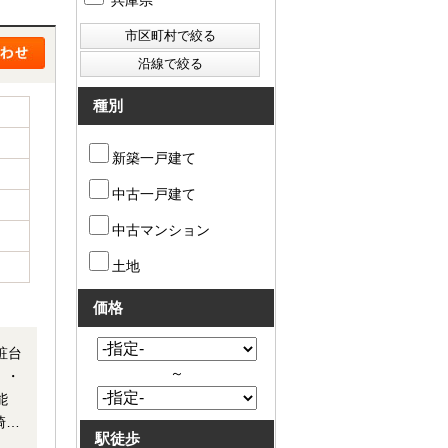
兵庫県
種別
新築一戸建て
中古一戸建て
中古マンション
土地
価格
粧台
～
 ・
駅徒歩