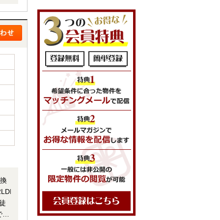
より
レ交換