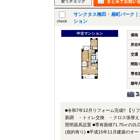
サンクタス梅田・扇町パーク｜大
ション
check
中古マンション
価格
所在
交通
間取
専有
築年
3
■令和7年12月リフォーム完成!! 
新調 ・トイレ交換 ・クロス張替え
照明器具設置 ■専有面積71.75㎡の2LDK!! 6階部分・南西角部屋につき陽当たり・通風良好♪ ■ペット飼育可能
(規約有り) ■平成15年11月建築のオートロック付きマンション♪ ■宅配ボックス有り♪ ■大阪メトロ谷町線【中崎
町】駅徒歩3分 ■安心のアフターサービス保証付き!! ★即日内覧可能物件！お好きな日時でご内覧可能！★当店ま