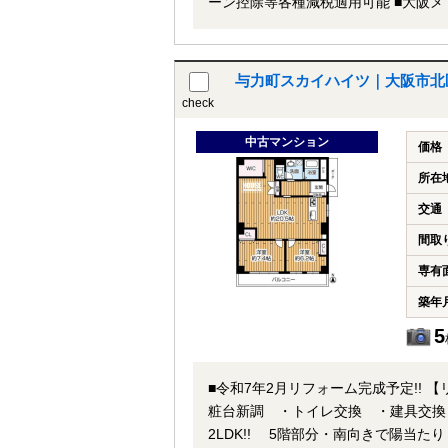
ーン控除等各種減税適用可能 ■大阪メトロ谷町線・堺筋線・阪急千里線【天神橋筋六丁目】駅徒歩3分 ★即日内覧
可能物件！お好きな日時でご内覧可能
問い合わせ」フォームよりお問い合わ
な場合は、ご希望場所でのお待ち合わ
与力町スカイハイツ｜大阪市北区
check
中古マンション
価格
所在
交通
間取
専有
築年
5
■令和7年2月リフォーム完成予定!!
粧台新調 ・トイレ交換 ・建具交換 ・フローリン
2LDK!! 5階部分・南向きで陽当たり・眺望良好!! ■大阪メトロ堺筋線【扇町】駅