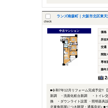
内覧可能！★ 当店までお電話いただ
問い合わせ下さい！業務に精通したス
待ち合わせも可能です。
ランズ南森町｜大阪市北区東天満
check
中古マンション
価格
所在
交通
間取
専有
築年
2
■令和7年12月リフォーム完成予定!
新調 ・洗面化粧台新調 ・トイレ交
換 ・ダウンライト設置 ・照明器具設置 ・ハウスクリーニング 
北東角部屋につき眺望・通風良好♪ ■ペット飼育可能(規約有り） ■JR東西線【大阪天満宮】駅 徒歩4分 大阪メ