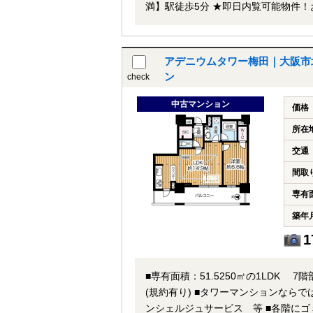
満】駅徒歩5分 ★即日内覧可能物件！お好きな日時でご内覧可能！★ 当店までお電話いただくか、もしくは24時
間対応可能「内覧予約・お問い合わせ
応致します。ご来店が困難な場合は、
アデニウムタワー梅田｜大阪市北
ン
check
中古マンション
価格
所在
交通
間取
専有
築年
1
■専有面積：51.5250㎡の1LDK 7階部分
(規約有り) ■タワーマンションならではの共用施設充実!! ・ビューラウンジ（25F） ・ゲストルーム ・コ
ンシェルジュサービス 等 ■各階にゴミステーション有り ■共用廊下はホテルライクな内廊下設計 ■床暖房(LD部