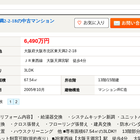
くか、もしくは24時間対応可能「内覧予約・お問い合わせ」フォームよ
タッフが丁寧に対応致します。ご来店が困難な場合は、ご希望場所での
2-2-18の中古マンション
6,490万円
大阪府大阪市北区東天満2-2-18
地
ＪＲ東西線 大阪天満宮駅 徒歩4分
3LDK
り
67.54㎡
13階/15階建
面積
所在階
2005年10月
マンション/RC造
月
建物構造
枚
! 【リフォーム内容】 ・給湯器交換 ・システムキッチン新調 ・ユニット
換 ・クロス張替え ・フローリング張替え ・建具交換 ・防水パン
他 ■専有面積67.54㎡の3LDK!! 13階部分・