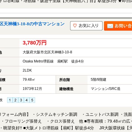
！★ 当店までお電話いただくか、もしくは24時間対応可能「内覧予約
せ下さい！業務に精通したスタッフが丁寧に対応致します。ご来店が困
せも可能です。
天神橋3-10-8の中古マンション
3,780万円
大阪府大阪市北区天神橋3-10-8
地
Osaka Metro堺筋線 扇町駅 徒歩4分
2LDK
り
79.48㎡
5階/9階建
面積
所在階
1973年12月
マンション/SRC造
月
建物構造
枚
 【リフォーム内容】 ・システムキッチン新調 ・ユニットバス新調 ・洗
グ張替え ・クロス張替え 他 ■専有面積：79.48㎡の広々
徒歩4分 JR大阪環状線【天