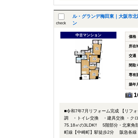
でお電話いただくか、もしくは24時
ル・グランデ梅田東｜大阪市北区
ン
check
中古マンション
価格
所在
交通
間取
専有
築年
1
■令和7年7月リフォーム完成 【リフ
調 ・トイレ交換 ・建具交換 ・クロス張
75.18㎡の3LDK!! 5階部分・北東角部屋につき通風・陽当
町線【中崎町】駅徒歩2分 阪急各線【大阪梅