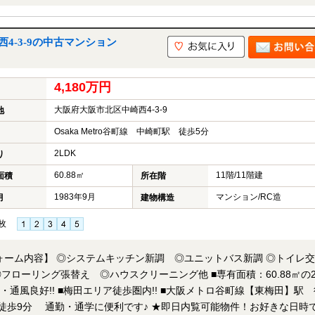
ンションです♪ ★即日内覧可能物件！お好きな日時で
くか、もしくは24時間対応可能「内覧予約・お問い合わせ」フォーム
4-3-9の中古マンション
4,180万円
大阪府大阪市北区中崎西4-3-9
地
Osaka Metro谷町線 中崎町駅 徒歩5分
2LDK
り
60.88㎡
11階/11階建
面積
所在階
1983年9月
マンション/RC造
月
建物構造
枚
リフォーム内容】 ◎システムキッチン新調 ◎ユニットバス新調 ◎トイ
替え ◎ハウスクリーニング他 ■専有面積：60.88㎡の2LDK
阪メトロ谷町線【東梅田】駅 徒
に便利です♪ ★即日内覧可能物件！お好きな日時でご