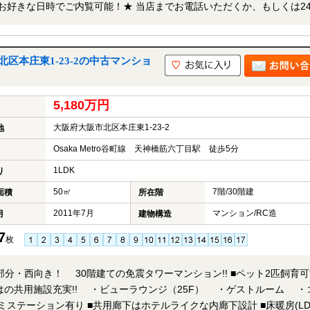
」フォームよりお問い合わせ下さい！業務に精通したスタッフが丁寧に
ご希望場所でのお待ち合わせも可能です。
区本庄東1-23-2の中古マンショ
5,180万円
大阪府大阪市北区本庄東1-23-2
地
Osaka Metro谷町線 天神橋筋六丁目駅 徒歩5分
1LDK
り
50㎡
7階/30階建
面積
所在階
2011年7月
マンション/RC造
月
建物構造
7
枚
・西向き！ 30階建ての免震タワーマンション!! ■ペット2匹飼育可能