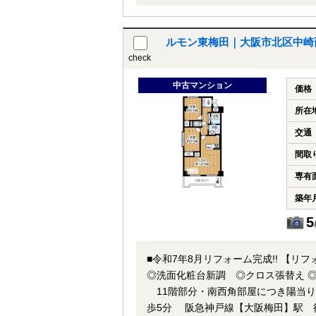
建築のデザイナーズマンション！ オートロック付きのマ
ご内覧可能！★当店までお電話いただ
お問い合わせ下さい！
ルモン東梅田｜大阪市北区中崎西
check
中古マンション
価格
所在
交通
間取
専有
築年
5
■令和7年8月リフォーム完成!! 【
◎洗面化粧台新調 ◎クロス張替え ◎フローリング張
11階部分・南西角部屋につき陽当り・通風良好!! ■梅田エリア徒歩圏内!! ■大
歩5分 阪急神戸線【大阪梅田】駅 徒歩9分 通勤・通学