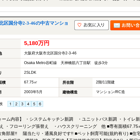
★ 当店までお電
可能「内覧予約・お問い合わせ」フォームよりお問い合わせ下さい！業
す。ご来店が困難な場合は、ご希望場所でのお待ち合わせも可能です。
区国分寺2-3-46の中古マンショ
5,180万円
大阪府大阪市北区国分寺2-3-46
地
Osaka Metro谷町線 天神橋筋六丁目駅 徒歩3分
2SLDK
り
67.75㎡
2階/11階建
面積
所在階
2003年5月
マンション/RC造
月
建物構造
枚
リフォーム内容】 ・システムキッチン新調 ・ユニットバス新調 ・トイレ新
ーリング張替え ・ハウスクリーニング 他 ■専有面積67.75㎡の
り・通風良好です!! ■ペット飼育可能(規約有り) ■住宅ロ