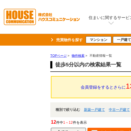
住まいに関するサービ
売買物件を探す
マンション
一戸建て
TOPページ
>
物件検索
>
不動産情報一覧
徒歩5分以内の検索結果一覧
1
会員登録をするとさらに
種別で絞り込む
新築一戸建て
中古一戸建て
12
件中
1～12
件を表示