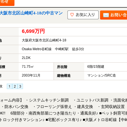
阪市北区山崎町4-18の中古マン
6,699万円
大阪府大阪市北区山崎町4-18
地
Osaka Metro谷町線 中崎町駅 徒歩3分
2LDK
り
71.75㎡
6階/15階建
面積
所在階
2003年11月
マンション/SRC造
月
建物構造
枚
【リフォーム内容】 ・システムキッチン新調 ・ユニットバス新調 ・洗面化
 ・防水パン交換 ・フローリング張替え ・建具交換 ・玄関収納設置