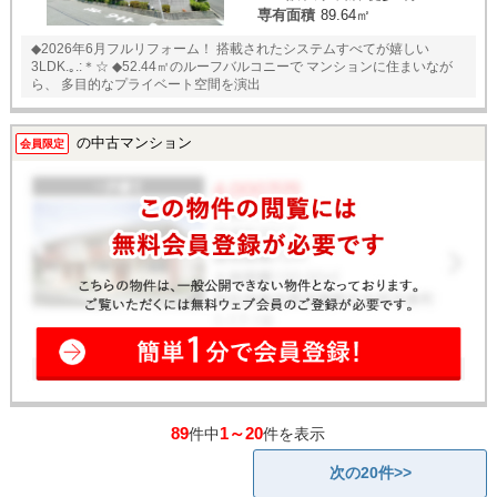
専有面積
89.64㎡
◆2026年6月フルリフォーム！ 搭載されたシステムすべてが嬉しい
3LDK.｡.:＊☆ ◆52.44㎡のルーフバルコニーで マンションに住まいなが
ら、 多目的なプライベート空間を演出
の中古マンション
会員限定
89
1～20
件中
件を表示
次の20件>>