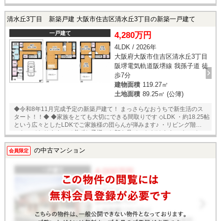
清水丘3丁目 新築戸建 大阪市住吉区清水丘3丁目の新築一戸建て
一戸建て
4,280万円
4LDK / 2026年
大阪府大阪市住吉区清水丘3丁目
阪堺電気軌道阪堺線 我孫子道 徒
歩7分
建物面積
119.27㎡
土地面積
89.25㎡ (公簿)
◆令和8年11月完成予定の新築戸建て！ まっさらなおうちで新生活のス
タート！！◆ ◆家族をとても大切にできる間取りです ◇LDK ・約18.25帖
という広々としたLDKでご家族様の団らんが弾みます♪ ・リビング階段
になっておりますので必ずお子様のお顔を見ていただけます ・キッチン
が対面式となっておりますのでお子様を見守りながらの家事が可能です
◇収納充実 ・各居室に収納がございますので、室内をすっきりとさせる
の中古マンション
会員限定
ことができます ・増えていくお子様との思い出もしっかりと保管してい
ただけます