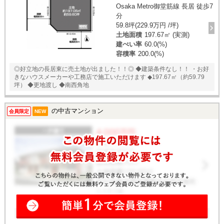
Osaka Metro御堂筋線 長居 徒歩7
分
59.8坪(229.9万円 /坪)
土地面積
197.67㎡ (実測)
建ぺい率
60.0(%)
容積率
200.0(%)
◎好立地の長居東に売土地が出ました！！◎ ◆建築条件なし！！ ・お好
きなハウスメーカーや工務店で施工いただけます ◆197.67㎡（約59.79
坪） ◆更地渡し ◆南西角地
の中古マンション
会員限定
NEW