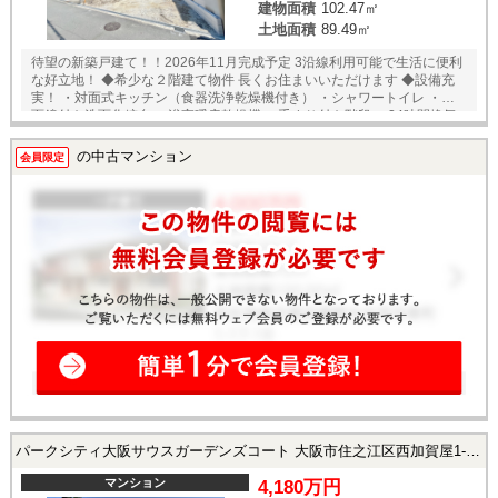
建物面積
102.47㎡
土地面積
89.49㎡
待望の新築戸建て！！2026年11月完成予定 3沿線利用可能で生活に便利
な好立地！ ◆希少な２階建て物件 長くお住まいいただけます ◆設備充
実！ ・対面式キッチン（食器洗浄乾燥機付き） ・シャワートイレ ・三
面鏡付き洗面化粧台 ・浴室暖房乾燥機 ・手すり付き階段 ・24時間換気
対応（排気用） ・リビングにステディカウンター、書斎 ・駐車スペース
2台分 ◆収納充実 ・小屋根裏収納 ・床下収納 ◆省エネ性能ラベル ・エネ
の中古マンション
会員限定
ルギー消費性能 ★★★ ・断熱性能 【5】 ◆フラット35 S利用可能
パークシティ大阪サウスガーデンズコート 大阪市住之江区西加賀屋1-2-56の中古マンション
マンション
4,180万円