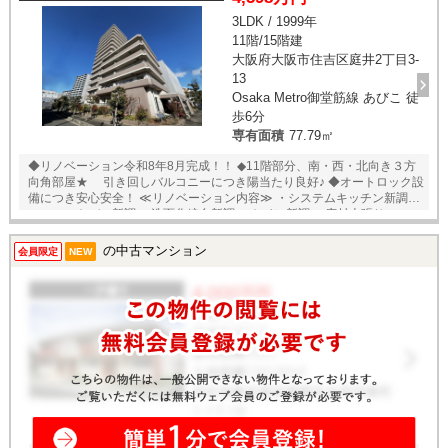
3LDK / 1999年
11階/15階建
大阪府大阪市住吉区庭井2丁目3-
13
Osaka Metro御堂筋線 あびこ 徒
歩6分
専有面積
77.79㎡
◆リノベーション令和8年8月完成！！ ◆11階部分、南・西・北向き３方
向角部屋★ 引き回しバルコニーにつき陽当たり良好♪ ◆オートロック設
備につき安心安全！ ≪リノベーション内容≫ ・システムキッチン新調
・ユニットバス新調 ・洗面化粧台新調 ・トイレ新調 ・床材上張り
（LDK、廊下） ・床材張替（洋室３部屋） ・建具交換 ・配管更新 ・ク
ロス、床材張替 ★即日内覧可能物件！お好きな日時でご内覧可能！★ 当
の中古マンション
会員限定
NEW
店までお電話いただくか、もしくは24時間対応可能「内覧予約・お問い
合わせ」フォームよりお問い合わせ下さい！業務に精通したスタッフが
丁寧に対応致します。ご来店が困難な場合は、ご希望場所でのお待ち合
わせも可能です。