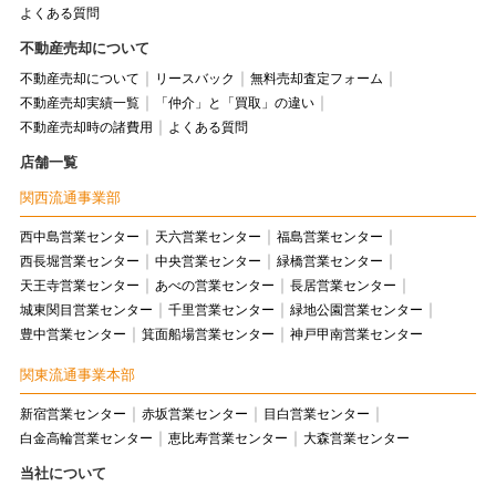
よくある質問
不動産売却について
不動産売却について
リースバック
無料売却査定フォーム
不動産売却実績一覧
「仲介」と「買取」の違い
不動産売却時の諸費用
よくある質問
店舗一覧
関西流通事業部
西中島営業センター
天六営業センター
福島営業センター
西長堀営業センター
中央営業センター
緑橋営業センター
天王寺営業センター
あべの営業センター
長居営業センター
城東関目営業センター
千里営業センター
緑地公園営業センター
豊中営業センター
箕面船場営業センター
神戸甲南営業センター
関東流通事業本部
新宿営業センター
赤坂営業センター
目白営業センター
白金高輪営業センター
恵比寿営業センター
大森営業センター
当社について