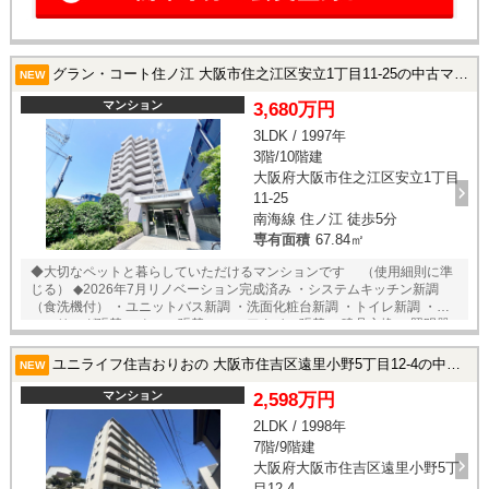
グラン・コート住ノ江 大阪市住之江区安立1丁目11-25の中古マンション
NEW
マンション
3,680万円
3LDK / 1997年
3階/10階建
大阪府大阪市住之江区安立1丁目
11-25
南海線 住ノ江 徒歩5分
専有面積
67.84㎡
◆大切なペットと暮らしていただけるマンションです （使用細則に準
じる） ◆2026年7月リノベーション完成済み ・システムキッチン新調
（食洗機付） ・ユニットバス新調 ・洗面化粧台新調 ・トイレ新調 ・フ
ローリング張替 ・クロス張替 ・フロアタイル張替 ・建具交換 ・照明器
具新設 ・ダウンライト新設 ・カーテンレール新設 ・ハウスクリーニン
グ 他 ◇アフターサービス保証付き 設備・部位別に保証期間を設定し
ユニライフ住吉おりおの 大阪市住吉区遠里小野5丁目12-4の中古マンション
NEW
ております
マンション
2,598万円
2LDK / 1998年
7階/9階建
大阪府大阪市住吉区遠里小野5丁
目12-4