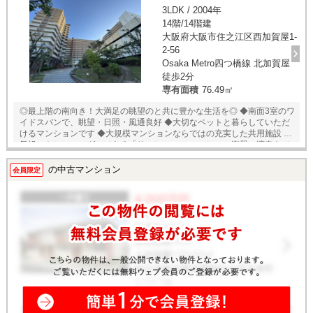
3LDK / 2004年
14階/14階建
大阪府大阪市住之江区西加賀屋1-
2-56
Osaka Metro四つ橋線 北加賀屋
徒歩2分
専有面積
76.49㎡
◎最上階の南向き！大満足の眺望のと共に豊かな生活を◎ ◆南面3室のワ
イドスパンで、眺望・日照・風通良好 ◆大切なペットと暮らしていただ
けるマンションです ◆大規模マンションならではの充実した共用施設 ・
気軽にトレーニングのできる「リフレッシュルーム」 ・楽器の演奏もで
きる「スタジオルーム」 ・ご友人様、ご親族様の宿泊可能な「ゲストル
ーム」 ・お子様がおもいっきり遊ぶことのできる「キッズパーク」
の中古マンション
会員限定