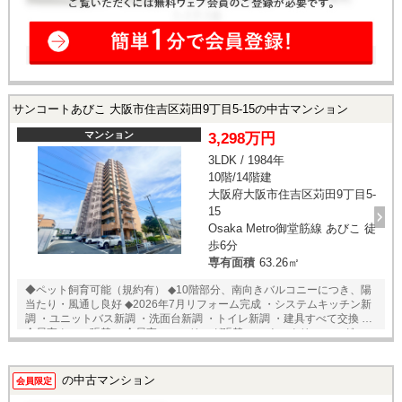
サンコートあびこ 大阪市住吉区苅田9丁目5-15の中古マンション
マンション
3,298万円
3LDK / 1984年
10階/14階建
大阪府大阪市住吉区苅田9丁目5-
15
Osaka Metro御堂筋線 あびこ 徒
歩6分
専有面積
63.26㎡
◆ペット飼育可能（規約有） ◆10階部分、南向きバルコニーにつき、陽
当たり・風通し良好 ◆2026年7月リフォーム完成 ・システムキッチン新
調 ・ユニットバス新調 ・洗面台新調 ・トイレ新調 ・建具すべて交換 ・
全居室クロス張替 ・全居室フローリング張替 ・ハウスクリーニング
の中古マンション
会員限定