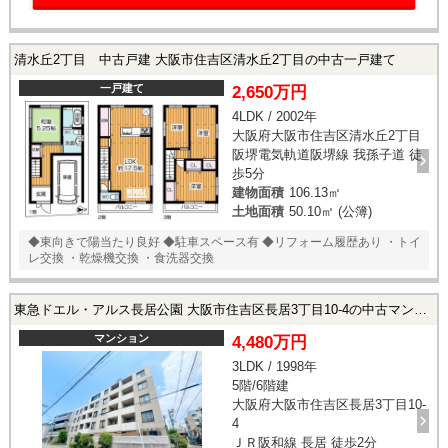
清水丘2丁目 中古戸建 大阪市住吉区清水丘2丁目の中古一戸建て
一戸建て
2,650万円
4LDK / 2002年
大阪府大阪市住吉区清水丘2丁目
阪堺電気軌道阪堺線 我孫子道 徒
歩5分
建物面積
106.13㎡
土地面積
50.10㎡ (公簿)
◆東向きで陽当たり良好 ◆駐車スペース有 ◆リフォーム履歴あり ・トイ
レ交換 ・乾燥機交換 ・食洗器交換
東急ドエル・アルス長居公園 大阪市住吉区長居3丁目10-4の中古マンション
マンション
4,480万円
3LDK / 1998年
5階/6階建
大阪府大阪市住吉区長居3丁目10-
4
ＪＲ阪和線 長居 徒歩2分