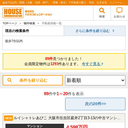
徒歩7分以内｜関西（大阪・北摂・神戸）・関東（東京）で不動産の購入・売却、注文住宅、リノベーションの事なら株式会社ハウスコミュニケーション
検索
お知らせ
TOPページ
>
物件検索
>
不動産情報一覧
現在の検索条件
さらに条件を絞り込む
徒歩7分以内
89件
見つかりました！
会員限定物件は
1293
件あります。
今すぐ見る
条件を絞り込む
89
1～20
件中
件を表示
次の20件>>
ルイシャトレあびこ 大阪市住吉区庭井2丁目3-13の中古マンション
NEW
マンション
4,598万円