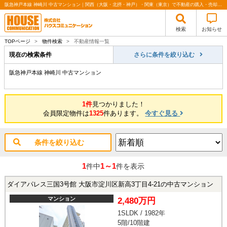
阪急神戸本線 神崎川 中古マンション｜関西（大阪・北摂・神戸）・関東（東京）で不動産の購入・売却、注文住宅、リノベーションの事なら株式会社ハウスコミュニケーション
検索
お知らせ
TOPページ
>
物件検索
>
不動産情報一覧
現在の検索条件
さらに条件を絞り込む
阪急神戸本線 神崎川 中古マンション
1件
見つかりました！
会員限定物件は
1325
件あります。
今すぐ見る
条件を絞り込む
1
1～1
件中
件を表示
ダイアパレス三国3号館 大阪市淀川区新高3丁目4-21の中古マンション
マンション
2,480万円
1SLDK / 1982年
5階/10階建