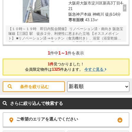
大阪府大阪市淀川区新高3丁目4-
21
阪急神戸本線 神崎川 徒歩14分
専有面積
43.13㎡
【１０時～１９時 即日内覧会開催】 リノベーション済・南向き 阪急宝
塚線【三国】駅 徒歩２分、利便性に恵まれた立地 【オススメポイン
ト】 ■リノベーション済 ⇒キッチン（食洗機付き）、浴室（浴室乾燥機
付）、エアコン（１台）、床、クロス、分電盤交換他 ＊南向きバルコニ
ー ＊新品エアコン１台設置済 ＊全室エアコン設置可（先行配管工事済）
1
1～1
＊２０１５年大規模修繕工事実施済 ＊長期修繕計画書有り ＊アフターサ
件中
件を表示
ービス付き 【周辺施設】 『徒歩圏内に生活施設充実』 ＊阪急宝塚線
【三国】 駅 徒歩２分 ＊阪急神戸線【神崎川】駅徒歩１４分 ＊ＫＯＨ
1件
見つかりました！
ＹＯ 阪急三国店 徒歩２分（２４時まで営業） ＊ロピア 新高店 徒
会員限定物件は
1325
件あります。
今すぐ見る
歩８分 ＊サンティフルみくに商店街 徒歩６分 ＊イオンタウン淀川三国
（スーパー・飲食店・各種専門店） ＊ファミリーマート 徒歩２
分 ＊新高小学校 徒歩７分 ☆未掲載物件を含む複数物件をまとめて紹介
可能♪
条件を絞り込む
さらに絞り込んで検索する
ご希望のエリアを選んでください