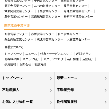
西長堀営業センター
中央営業センター
緑橋営業センター
天王寺営業センター
あべの営業センター
長居営業センター
城東関目営業センター
千里営業センター
緑地公園営業センター
豊中営業センター
箕面船場営業センター
神戸甲南営業センター
関東流通事業本部
新宿営業センター
赤坂営業センター
目白営業センター
白金高輪営業センター
恵比寿営業センター
大森営業センター
当社について
トップページ
ニュース
特典とサービスについて
WEBチラシ
お客様の声
スタッフ紹介
スタッフブログ
会社情報
店舗紹介
採用情報
お問合せ
勧誘方針
トップページ
最新ニュース
不動産購入
不動産売却
お気に入り物件一覧
物件閲覧履歴