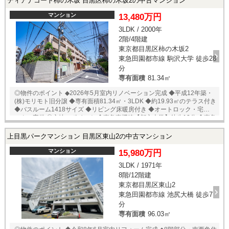
ディアナコート柿の木坂 目黒区柿の木坂2の中古マンション
歩7分 ◆セブンイレブン朝日橋店 徒歩2分 ◆ファミリーマート小浦目黒
青葉台店 徒歩3分 ◆トモズ中目黒店 徒歩6分 ◆ウエルシア目黒青葉台
マンション
13,480万円
店 徒歩7分 ◆西郷山公園 徒歩9分 ★即日内覧可能物件！お好きな日時
3LDK / 2000年
でご内覧可能！★ 当店までお電話いただくか、もしくは24時間対応可能
2階/4階建
「内覧予約・お問い合わせ」フォームよりお問い合わせ下さい！業務に
精通したスタッフが丁寧に対応致します。ご来店が困難な場合は、ご希
東京都目黒区柿の木坂2
望場所でのお待ち合わせも可能です。
東急田園都市線 駒沢大学 徒歩28
分
専有面積
81.34㎡
◎物件のポイント ◆2026年5月室内リノベーション完成 ◆平成12年築・
(株)モリモト旧分譲 ◆専有面積81.34㎡・3LDK ◆約19.93㎡のテラス付き
◆バスルーム1418サイズ ◆リビング床暖房付き ◆オートロック・宅配ボ
ックス完備 ◎立地のポイント ◆東急東横線【都立大学】徒歩12分 ◆東急
東横線【学芸大学】徒歩15分 ◆東急ストア駒沢通り野沢店 徒歩7分 ◆セ
ブンイレブン目黒環七柿の木坂店 徒歩3分 ◆オオゼキ碑文谷店 徒歩11分
上目黒パークマンション 目黒区東山2の中古マンション
◆ツルハドラッグ柿の木坂店 徒歩8分 ◆碑文谷公園 徒歩10分 ★即日内覧
可能物件！お好きな日時でご内覧可能！ 当店までお電話いただくか、も
マンション
15,980万円
しくは24時間対応可能「内覧予約・お問い合わせ」フォームよりお問い
3LDK / 1971年
合わせ下さい！ ご来店が困難な場合は、ご希望場所でのお待ち合わせも
8階/12階建
可能です。
東京都目黒区東山2
東急田園都市線 池尻大橋 徒歩7
分
専有面積
96.03㎡