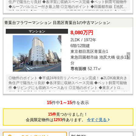
住戸で陽当たり良好 ◆各洋室に収納スペース完備 ◆ペット飼育可能物件
◆ルーフバルコニー付き最上階 ◎立地のポイント ◆田園都市線【池尻大
橋】徒歩7分 ◆ファミリーマート 目黒青葉台三丁目店 徒歩3分 ◆セブン
イレブン 目黒東山三丁目店 徒歩4分 ◆みらべる 目黒大橋店 徒歩1分 ◆
ライフ 目黒大橋店 徒歩3分 ◆ココカラファイン 目黒大橋店 徒歩3分
青葉台フラワーマンション 目黒区青葉台1の中古マンション
◆東邦大学医療センター大橋病院 徒歩10分 ◆目黒天空庭園 ◆ドンキホ
ーテ中目黒本店 徒歩6分 ★即日内覧可能物件！お好きな日時でご内覧
マンション
8,080万円
可能！★ 当店までお電話いただくか、もしくは24時間対応可能「内覧予
2LDK / 1972年
約・お問い合わせ」フォームよりお問い合わせ下さい！業務に精通した
6階/12階建
スタッフが丁寧に対応致します。ご来店が困難な場合は、ご希望場所で
のお待ち合わせも可能です。
東京都目黒区青葉台1
東急田園都市線 池尻大橋 徒歩13
分
専有面積
52.77㎡
◎物件のポイント ◆平成24年9月リノベーション完成！ ◆2LDK南東向き
角住戸で陽当たり良好 ◆各洋室に収納スペース完備 ◆ペット飼育可能物
件 ◆リビングにも収納スペースあり ◎立地のポイント ◆東京メトロ日比
谷線【中目黒】徒歩9分 ◆ドンキホーテ 中目黒本店 徒歩2分 ◆まいばす
けっと 目黒青葉台一丁目店 徒歩4分 ◆ファミリーマート 目黒東山一
15
1～15
丁目店 徒歩2分 ◆セブンイレブン 目黒青葉台二丁目店 徒歩1分 ◆菅刈公
件中
件を表示
園 徒歩3分 ◆ウェルシア目黒青葉台店 徒歩4分 ★売主様居住中の為、
内覧予約受付中！ 当店までお電話いただくか、もしくは24時間対応可能
15件
見つかりました！
「内覧予約・お問い合わせ」フォームよりお問い合わせ下さい！ ご来店
会員限定物件は
1293
件あります。
今すぐ見る
が困難な場合は、ご希望場所でのお待ち合わせも可能です。