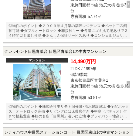
東急田園都市線 池尻大橋 徒歩3
分
専有面積
57.74㎡
◎物件のポイント ◆２００９年４月築の築浅レジデンス ◆ペット二匹飼
育可能 ◆ダブルオートロック ◆非接触キー ◆各階にゴミ捨て場ありで２
４時間ゴミ出し可能 ◆あんしん保証サービスあり ◆コンシェルジュサー
ビス ◆目黒天空庭園直結 ◎立地のポイント ◆東急田園都市線【池尻大
橋】徒歩３分 ◆京王井の頭線 【神泉】徒歩１５分 ◆ライフ 目黒大橋
店 徒歩４分 ◆スーパーみらべる 目黒大橋店 徒歩５分 ◆ローソン
クレッセント目黒青葉台 目黒区青葉台1の中古マンション
池尻大橋店 徒歩３分 ◆ファミリーマート 東山三丁目店 徒歩３分
◆ココカラファイン 池尻大橋店 徒歩２分 ◆目黒天空庭園 徒歩１
マンション
14,490万円
分 □トランクルーム使用料：４００円/月 □CATV施設利用料：４０円/
2LDK / 1997年
月 □インターネット運営保守管理料：９２４円/月 ★売主様居住中の為、
6階/9階建
内覧予約受付中！ 当店までお電話いただくか、もしくは24時間対応可能
「内覧予約・お問い合わせ」フォームよりお問い合わせ下さい！ ご来店
東京都目黒区青葉台1
が困難な場合は、ご希望場所でのお待ち合わせも可能です。
東急田園都市線 池尻大橋 徒歩16
分
専有面積
53.81㎡
◎物件のポイント ◆株式会社モリモト旧分譲×清水建設施工 ◆宅配ボック
ス・オートロック完備 ◆リビングには床暖房付き ◆中庭（パティオ）付
きで植栽豊富 ◆桜の名所『目黒川』沿いに立地 ◆プライバシー性高い専
用ポーチ付き ◎立地のポイント ◆東急東横線・東京メトロ日比谷線【中
目黒】徒歩５分 ◆東急東横線【代官山】徒歩１１分 ◆ライフ 中目黒
店 徒歩６分 ◆東急ストア 中目黒本店 徒歩７分 ◆セブンイレブン
シティハウス中目黒ステーションコート 目黒区東山1の中古マンション
朝日橋店 徒歩２分 ◆ファミリーマート 小浦目黒青葉台店 徒歩３分