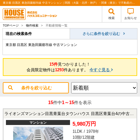
東京都 目黒区 東急田園都市線 中古マンション｜関西（大阪・北摂・神戸）・関東（東京）で不動産の購入・売却、注文住宅、リノベーションの事なら株式会社ハウスコミュニケーション
検索
お知らせ
TOPページ
>
物件検索
>
不動産情報一覧
現在の検索条件
さらに条件を絞り込む
東京都 目黒区 東急田園都市線 中古マンション
15件
見つかりました！
会員限定物件は
1293
件あります。
今すぐ見る
条件を絞り込む
15
1～15
件中
件を表示
ライオンズマンション目黒青葉台タウンハウス 目黒区青葉台4の中古マンション
マンション
5,980万円
1LDK / 1978年
10階/12階建