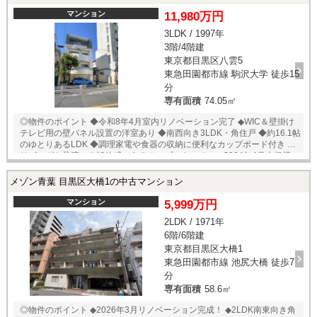
分 ◆ココカラファイン目黒大橋店 徒歩3分 ◆東邦大学医療センター大橋
病院 徒歩8分 ◆菅刈街かど公園 徒歩3分 ★売主様居住中の為、内覧予
マンション
11,980万円
約受付中！ 当店までお電話いただくか、もしくは24時間対応可能「内覧
3LDK / 1997年
予約・お問い合わせ」フォームよりお問い合わせ下さい！ ご来店が困難
3階/4階建
な場合は、ご希望場所でのお待ち合わせも可能です。
東京都目黒区八雲5
東急田園都市線 駒沢大学 徒歩15
分
専有面積
74.05㎡
◎物件のポイント ◆令和8年4月室内リノベーション完了 ◆WIC＆壁掛け
テレビ用の壁パネル設置の洋室あり ◆南西向き3LDK・角住戸 ◆約16.1帖
のゆとりあるLDK ◆調理家電や食器の収納に便利なカップボード付き ◆
リビングを見渡せる解放感のあるオープンキッチン ◆2024年4月大規模
修繕済み ◎立地のポイント ◆東急東横線【都立大学】徒歩15分 ◆成城石
井 徒歩10分 ◆まいばすけっと 八雲4丁目店 徒歩12分 ◆セブンイレ
メゾン青葉 目黒区大橋1の中古マンション
ブン 目黒八雲5丁目店 徒歩5分 ◆ナチュラルローソン 目黒八雲5丁
目店 徒歩7分 ◆トモズ 駒沢店 徒歩17分 ◆やくも街かど公園 徒歩2
マンション
5,999万円
分 ◆国立病院機構東京医療センター 徒歩8分 ★即日内覧可能物件！お
2LDK / 1971年
好きな日時でご内覧可能！★ 当店までお電話いただくか、もしくは24時
6階/6階建
間対応可能「内覧予約・お問い合わせ」フォームよりお問い合わせ下さ
い！業務に精通したスタッフが丁寧に対応致します。ご来店が困難な場
東京都目黒区大橋1
合は、ご希望場所でのお待ち合わせも可能です。
東急田園都市線 池尻大橋 徒歩7
分
専有面積
58.6㎡
◎物件のポイント ◆2026年3月リノベーション完成！ ◆2LDK南東向き角