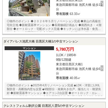
東京都目黒区東山2
東急田園都市線 池尻大橋 徒歩11
分
専有面積
63.33㎡
◎物件のポイント ◆２０２６年５月リノベーション完成 ◆東山の高級住
宅街立地 ◆新耐震基準マンション ◆長期修繕計画あり ◆南西向き・４階
部分 ◆オートロック・宅配ボックス完備 ◆キッチンには浄水器・食洗器
付き ◆ペット飼育可能物件 ◆玄関前にアルコーブを設け、プライバシー
性に配慮された設計 ◎立地のポイント ◆東急田園都市線【池尻大橋】
徒歩９分 ◆東横線・日比谷線【中目黒】徒歩１３分 ◆セブンイレブン
ダイアパレス池尻大橋 目黒区大橋1の中古マンション
目黒東山３丁目店 徒歩４分 ◆ファミリーマート 目黒東山１丁目店
徒歩６分 ◆ライフ 目黒大橋店 徒歩７分 ◆ドンキホーテ 中目黒本
マンション
5,780万円
店 徒歩５分 ◆成城石井 池尻大橋店 徒歩９分 ◆目黒天空庭園 徒歩
1LDK / 1985年
８分 ★即日内覧可能物件！お好きな日時でご内覧可能！ 当店までお電話
9階/12階建
いただくか、もしくは24時間対応可能「内覧予約・お問い合わせ」フォ
ームよりお問い合わせ下さい！ ご来店が困難な場合は、ご希望場所での
東京都目黒区大橋1
お待ち合わせも可能です。
東急田園都市線 池尻大橋 徒歩6
分
専有面積
40.05㎡
◎物件のポイント ◆2025年4月リノベーション完成 ◆LDK・洋室にLIXIL
製防音・高断熱内窓を設置 ◆9階部分・南東向き住戸、陽当たり・眺望良
好 ◆新耐震基準マンション ◆エアコン2台設置 ◆オートロック・エレベー
ターあり ◎立地のポイント ◆東急田園都市線【池尻大橋】徒歩6分 ◆東急
東横線【中目黒】徒歩15分 ◆スーパーみらべる 目黒大橋店 徒歩2分
◆ライフ 目黒大橋店 徒歩3分 ◆ローソン H目黒大橋二丁目店 徒歩2
クレストフォルム駒沢公園 目黒区八雲5の中古マンション