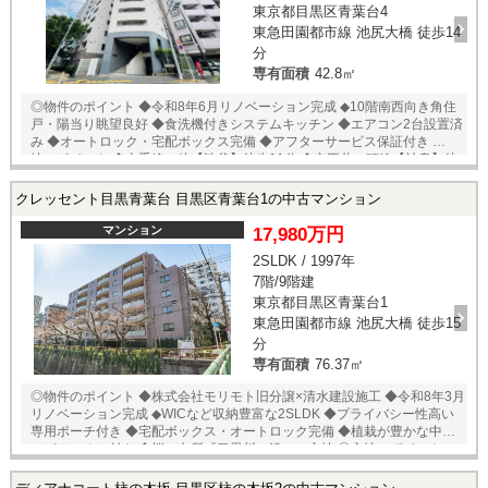
東京都目黒区青葉台4
東急田園都市線 池尻大橋 徒歩14
分
専有面積
42.8㎡
◎物件のポイント ◆令和8年6月リノベーション完成 ◆10階南西向き角住
戸・陽当り眺望良好 ◆食洗機付きシステムキッチン ◆エアコン2台設置済
み ◆オートロック・宅配ボックス完備 ◆アフターサービス保証付き ◎立
地のポイント ◆山手線、他【渋谷】徒歩11分 ◆京王井の頭線【神泉】徒
歩5分 ◆マルエツプチ 渋谷神泉店 徒歩2分 ◆ファミリーマート 目黒神
泉町店 徒歩2分 ◆ナチュラルローソン 渋谷神泉町店 徒歩1分 ◆神泉児
クレッセント目黒青葉台 目黒区青葉台1の中古マンション
童遊園 徒歩1分 ★即日内覧可能物件！お好きな日時でご内覧可能！★
当店までお電話いただくか、もしくは24時間対応可能「内覧予約・お問
マンション
17,980万円
い合わせ」フォームよりお問い合わせ下さい！業務に精通したスタッフ
2SLDK / 1997年
が丁寧に対応致します。ご来店が困難な場合は、ご希望場所でのお待ち
7階/9階建
合わせも可能です。
東京都目黒区青葉台1
東急田園都市線 池尻大橋 徒歩15
分
専有面積
76.37㎡
◎物件のポイント ◆株式会社モリモト旧分譲×清水建設施工 ◆令和8年3月
リノベーション完成 ◆WICなど収納豊富な2SLDK ◆プライバシー性高い
専用ポーチ付き ◆宅配ボックス・オートロック完備 ◆植栽が豊かな中庭
（パティオ）付き ◆桜の名所『目黒川』沿いに立地 ◎立地のポイント ◆
東急東横線・東京メトロ日比谷線【中目黒】徒歩6分 ◆東急東横線【代官
山】徒歩11分 ◆ライフ中目黒店 徒歩6分 ◆東急ストア中目黒本店 徒