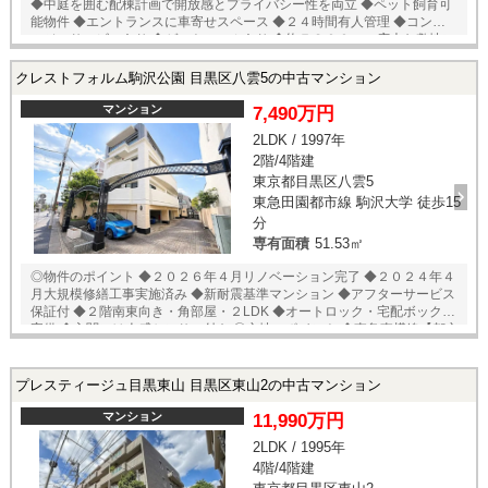
◆中庭を囲む配棟計画で開放感とプライバシー性を両立 ◆ペット飼育可
能物件 ◆エントランスに車寄せスペース ◆２４時間有人管理 ◆コンシェ
ルジュサービスあり ◆ゲストルームあり ◆約７８００㎡の広大な敷地に
建つ大規模レジデンス ◎立地のポイント ◆京王電鉄井の頭線【駒場東大
前】徒歩５分 ◆東急田園都市線【池尻大橋】徒歩１２分 ◆まいばすけっ
クレストフォルム駒沢公園 目黒区八雲5の中古マンション
と 駒場１丁目店 徒歩６分 ◆ライフ 目黒大橋店 徒歩１３分 ◆セブ
ンイレブン 駒場大橋店 徒歩３分 ◆ローソン 駒場１丁目店 徒歩５
マンション
7,490万円
分 ◆駒場公園 徒歩８分 □共視聴施設負担金：２２０円/月 ★売主様居住
2LDK / 1997年
中の為、内覧予約受付中！ 当店までお電話いただくか、もしくは24時間
2階/4階建
対応可能「内覧予約・お問い合わせ」フォームよりお問い合わせ下さ
い！ ご来店が困難な場合は、ご希望場所でのお待ち合わせも可能です。
東京都目黒区八雲5
東急田園都市線 駒沢大学 徒歩15
分
専有面積
51.53㎡
◎物件のポイント ◆２０２６年４月リノベーション完了 ◆２０２４年４
月大規模修繕工事実施済み ◆新耐震基準マンション ◆アフターサービス
保証付 ◆２階南東向き・角部屋・２LDK ◆オートロック・宅配ボックス
完備 ◆玄関には人感センサー付き ◎立地のポイント ◆東急東横線【都立
大学】徒歩15分 ◆成城石井 徒歩10分 ◆まいばすけっと 八雲4丁目
店 徒歩12分 ◆セブンイレブン 目黒八雲5丁目店 徒歩5分 ◆ナチュラ
ルローソン 目黒八雲5丁目店 徒歩7分 ◆トモズ 駒沢店 徒歩17分 ◆
プレスティージュ目黒東山 目黒区東山2の中古マンション
やくも街かど公園 徒歩2分 ◆国立病院機構東京医療センター 徒歩8分
★即日内覧可能物件！お好きな日時でご内覧可能！★ 当店までお電話い
マンション
11,990万円
ただくか、もしくは24時間対応可能「内覧予約・お問い合わせ」フォー
2LDK / 1995年
ムよりお問い合わせ下さい！業務に精通したスタッフが丁寧に対応致し
4階/4階建
ます。ご来店が困難な場合は、ご希望場所でのお待ち合わせも可能で
す。