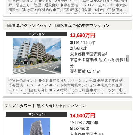
◎物件のポイント ◆令和8年6月室内リフォーム完成 ◆8階部分・南西角住
戸、陽当たり・眺望・通風良好 ◆専有面積：96.03㎡・広々3LDK ◆家族
団欒のLDKは広々約24.6帖 ◆三井不動産(株)旧分譲・(株)竹中工務店施工
◆オートロック付きでセキュリティ面も安心 □倉庫維持費：360円/月 ◎立
地のポイント ◆東急田園都市線【池尻大橋】徒歩7分 ◆東急東横線【中目
黒】徒歩13分 ◆ライフ目黒大橋店 徒歩4分 ◆ドン・キホーテ中目黒本店
目黒青葉台グランドハイツ 目黒区青葉台4の中古マンション
徒歩4分 ◆菅刈公園 徒歩5分 ★即日内覧可能物件！お好きな日時でご内覧
可能！ 当店までお電話いただくか、もしくは24時間対応可能「内覧予
マンション
12,690万円
約・お問い合わせ」フォームよりお問い合わせ下さい！ ご来店が困難な
3LDK / 1995年
場合は、ご希望場所でのお待ち合わせも可能です。
2階/9階建
東京都目黒区青葉台4
東急田園都市線 池尻大橋 徒歩11
分
専有面積
62.44㎡
◎物件のポイント ◆令和８年５月リノベーション完成 ◆平成７年建築・
専有面積：６２．４４㎡ ◆ペット飼育可能マンション ◆南東向き住戸・
３ＬＤＫ・日当たり良好 ◆２４時間ゴミ出し可能 ◆オートロック・宅配
ボックス完備 ◎立地のポイント ◆山手線、他【渋谷】徒歩１３分 ◆東急
田園都市線【池尻大橋】徒歩１１分 ◆マルエツプチ 渋谷神泉店 徒歩
５分 ◆ナチュラルローソン 渋谷神泉町店 徒歩３分 ◆ファミリーマー
プリズムタワー 目黒区大橋1の中古マンション
ト 目黒神泉町店 徒歩４分 ◆神泉児童遊園 徒歩４分 ★即日内覧可能
物件！お好きな日時でご内覧可能！★ 当店までお電話いただくか、もし
マンション
14,500万円
くは24時間対応可能「内覧予約・お問い合わせ」フォームよりお問い合
1SLDK / 2009年
わせ下さい！業務に精通したスタッフが丁寧に対応致します。ご来店が
5階/27階建
困難な場合は、ご希望場所でのお待ち合わせも可能です。
東京都目黒区大橋1