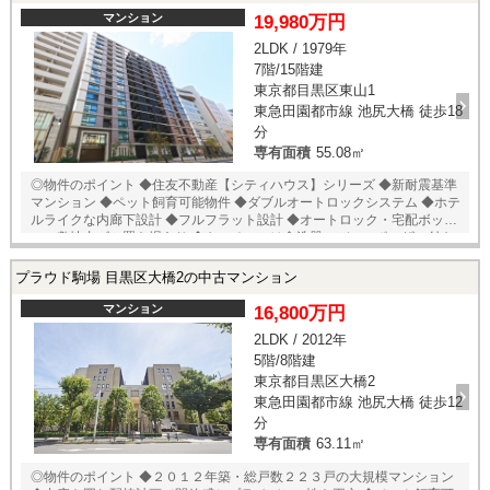
◆トモズ 中目黒店 徒歩６分 ◆ウエルシア 目黒青葉台店 徒歩７分
マンション
19,980万円
◆西郷山公園 徒歩９分 ★売主様居住中の為、内覧予約受付中！ 当店ま
2LDK / 1979年
でお電話いただくか、もしくは24時間対応可能「内覧予約・お問い合わ
7階/15階建
せ」フォームよりお問い合わせ下さい！ ご来店が困難な場合は、ご希望
場所でのお待ち合わせも可能です。
東京都目黒区東山1
東急田園都市線 池尻大橋 徒歩18
分
専有面積
55.08㎡
◎物件のポイント ◆住友不動産【シティハウス】シリーズ ◆新耐震基準
マンション ◆ペット飼育可能物件 ◆ダブルオートロックシステム ◆ホテ
ルライクな内廊下設計 ◆フルフラット設計 ◆オートロック・宅配ボック
ス・敷地内ゴミ置き場あり ◆キッチンには食洗器・ディスポーザー付き
◎立地のポイント ◆東急東横線・日比谷線【中目黒】徒歩４分 ◆東急東
横線【中目黒】徒歩１０分 ◆ライフ 中目黒店 徒歩３分 ◆東急スト
プラウド駒場 目黒区大橋2の中古マンション
ア 中目黒本店 徒歩４分 ◆セブンイレブン 朝日橋店 徒歩１分 ◆フ
ァミリーマート 小浦目黒青葉台店 徒歩３分 ◆トモズ 中目黒店 徒
マンション
16,800万円
歩５分 ◆目黒川 徒歩３分 ★売主様居住中の為、内覧予約受付中！ 当店
2LDK / 2012年
までお電話いただくか、もしくは24時間対応可能「内覧予約・お問い合
5階/8階建
わせ」フォームよりお問い合わせ下さい！ ご来店が困難な場合は、ご希
望場所でのお待ち合わせも可能です。
東京都目黒区大橋2
東急田園都市線 池尻大橋 徒歩12
分
専有面積
63.11㎡
◎物件のポイント ◆２０１２年築・総戸数２２３戸の大規模マンション