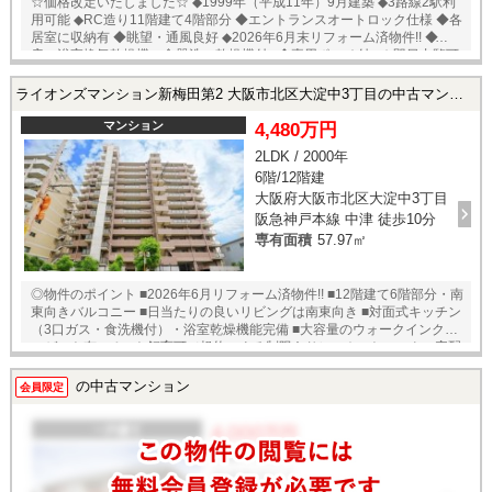
☆価格改定いたしました☆ ◆1999年（平成11年）9月建築 ◆3路線2駅利
用可能 ◆RC造り11階建て4階部分 ◆エントランスオートロック仕様 ◆各
居室に収納有 ◆眺望・通風良好 ◆2026年6月末リフォーム済物件!! ◆床暖
房、浴室換気乾燥機、食器洗い乾燥機付♪ ◆専用ポーチ付♪ ★即日内覧可
能物件！お好きな日時でご内覧可能！★ 当店までお電話いただくか、も
しくは24時間対応可能「内覧予約・お問い合わせ」フォームよりお問い
ライオンズマンション新梅田第2 大阪市北区大淀中3丁目の中古マンション
合わせ下さい！業務に精通したスタッフが丁寧に対応致します。ご来店
が困難な場合は、ご希望場所でのお待ち合わせも可能です。
マンション
4,480万円
2LDK / 2000年
6階/12階建
大阪府大阪市北区大淀中3丁目
阪急神戸本線 中津 徒歩10分
専有面積
57.97㎡
◎物件のポイント ■2026年6月リフォーム済物件!! ■12階建て6階部分・南
東向きバルコニー ■日当たりの良いリビングは南東向き ■対面式キッチン
（3口ガス・食洗機付）・浴室乾燥機能完備 ■大容量のウォークインクロ
ーゼット有 ■ペット飼育可（規約による制限あり） ■オートロック・宅配
BOX完備 ★即日内覧可能物件！お好きな日時でご内覧可能！★ 当店まで
お電話いただくか、もしくは24時間対応可能「内覧予約・お問い合わ
の中古マンション
会員限定
せ」フォームよりお問い合わせ下さい！業務に精通したスタッフが丁寧
に対応致します。ご来店が困難な場合は、ご希望場所でのお待ち合わせ
も可能です。