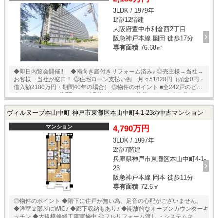
3LDK / 1979年
1階/12階建
大阪府豊中市利倉西2丁目
阪急神戸本線 園田 徒歩17分
専有面積
76.68㎡
◆即日内覧会開催!! ◆南向き庭付きリフォーム済み♪ ◎売主様→当社→
お客様 当社が窓口！ ◎住宅ローン支払い例 月々51820円（頭金0円・
借入額2180万円・期間40年の場合） ◎物件のポイント ■全242戸のビッ
クコミュニティ ■約77㎡の３LDK、リフォーム物件。そのままお住まい
頂けます。 ■南向きですので日中はとっても明るいです。 ■庭付き1階部
分ですので階下にお部屋がありません。音の心配がないです。 ■大規模
ヴィルヌーブ本山中町 神戸市東灘区本山中町4-1-23の中古マンション
修繕もされており玄関扉も新調履歴あります。共用部もとってもキレイ
です。 ◎ご案内・物件パンフレットのご請求はお気軽にどうぞ♪ ★即日
マンション
4,790万円
内覧可能物件！お好きな日時でご内覧可能！★ 当店までお電話いただく
3LDK / 1997年
か、もしくは24時間対応可能「内覧予約・お問い合わせ」フォームより
2階/7階建
お問い合わせ下さい！業務に精通したスタッフが丁寧に対応致します。
ご来店が困難な場合は、ご希望場所でのお待ち合わせも可能です。
兵庫県神戸市東灘区本山中町4-1-
23
阪急神戸本線 岡本 徒歩11分
専有面積
72.6㎡
◎物件のポイント ◆階下に住戸が無い為、足音の心配がございません。
◆洋室２部屋にWIC♪ ◆廊下収納もあり♪ ◆開放的なオープンカウンターキ
ッチン ◆大規模修繕工事実施中 ◎フルリフォーム渡し ・システムキッチ