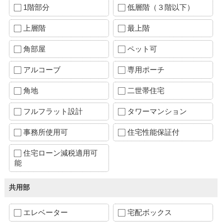
1階部分
低層階（３階以下）
上層階
最上階
角部屋
ペット可
アルコーブ
専用ポーチ
角地
二世帯住宅
フルフラット設計
タワーマンション
事務所使用可
住宅性能保証付
住宅ローン減税適用可
能
共用部
エレベーター
宅配ボックス