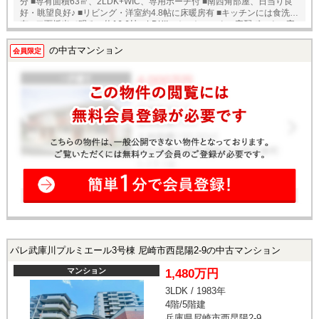
分 ■専有面積63㎡、2LDK+WIC、専用ポーチ付 ■南西角部屋、日当り良
好・眺望良好♪ ■リビング・洋室約4.8帖に床暖房有 ■キッチンには食洗機
有 ■二面採光で明るい約16.6帖のLDK!! ■オートロック・宅配ボックス完
備!！ ★即日内覧可能物件！お好きな日時でご内覧可能！★ 当店までお電
話いただくか、もしくは24時間対応可能「内覧予約・お問い合わせ」フ
の中古マンション
会員限定
ォームよりお問い合わせ下さい！業務に精通したスタッフが丁寧に対応
致します。ご来店が困難な場合は、ご希望場所でのお待ち合わせも可能
です。
パレ武庫川プルミエール3号棟 尼崎市西昆陽2-9の中古マンション
マンション
1,480万円
3LDK / 1983年
4階/5階建
兵庫県尼崎市西昆陽2-9