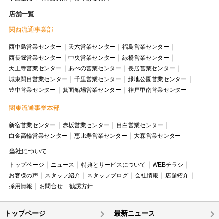
店舗一覧
関西流通事業部
西中島営業センター
天六営業センター
福島営業センター
西長堀営業センター
中央営業センター
緑橋営業センター
天王寺営業センター
あべの営業センター
長居営業センター
城東関目営業センター
千里営業センター
緑地公園営業センター
豊中営業センター
箕面船場営業センター
神戸甲南営業センター
関東流通事業本部
新宿営業センター
赤坂営業センター
目白営業センター
白金高輪営業センター
恵比寿営業センター
大森営業センター
当社について
トップページ
ニュース
特典とサービスについて
WEBチラシ
お客様の声
スタッフ紹介
スタッフブログ
会社情報
店舗紹介
採用情報
お問合せ
勧誘方針
トップページ
最新ニュース