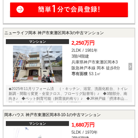
ニューライフ岡本 神戸市東灘区岡本3の中古マンション
マンション
2,250万円
2LDK / 1981年
3階/4階建
兵庫県神戸市東灘区岡本3
阪急神戸本線 岡本 徒歩8分
専有面積
53.1㎡
◆2025年11月リフォーム済 （・キッチン、浴室、洗面化粧台、トイレ
新調・間取り変更・全室クロス、フローリグ貼替等）♪ ◆3階部分、南
向き♪ ◆ペット飼育可能（飼育規約有り）♪ ◆JR神戸線「摂津本山」
駅、阪急神戸線「岡本」駅の2沿線利用可能♪
岡本ハウス 神戸市東灘区岡本8-10-1の中古マンション
マンション
1,680万円
5LDK / 1970年