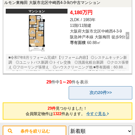
阪急各線【大阪梅田】駅徒歩7分 梅田エリアも徒歩圏内の好立地!! ■
ルモン東梅田 大阪市北区中崎西4-3-9の中古マンション
平成12年6月建築のデザイナーズマンション！ オートロック付きのマ
ンションです♪ ★即日内覧可能物件！お好きな日時でご内覧可能！★当店
マンション
4,180万円
までお電話いただくか、もしくは24時間対応可能「内覧予約・お問い合
2LDK / 1983年
わせ」フォームよりお問い合わせ下さい！
11階/11階建
大阪府大阪市北区中崎西4-3-9
阪急神戸本線 大阪梅田 徒歩9分
専有面積
60.88㎡
■令和7年8月リフォーム完成!! 【リフォーム内容】 ◎システムキッチン新
調 ◎ユニットバス新調 ◎トイレ交換 ◎洗面化粧台新調 ◎クロス張替
え ◎フローリング張替え ◎ハウスクリーニング他 ■専有面積：60.88㎡
の2LDK 11階部分・南西角部屋につき陽当り・通風良好!! ■梅田エリア
徒歩圏内!! ■大阪メトロ谷町線【東梅田】駅 徒歩5分 阪急神戸線【大
29
1～20
阪梅田】駅 徒歩9分 通勤・通学に便利です♪ ★即日内覧可能物件！お
件中
件を表示
好きな日時でご内覧可能！★ 当店までお電話いただくか、もしくは24時
間対応可能「内覧予約・お問い合わせ」フォームよりお問い合わせ下さ
次の20件>>
い！業務に精通したスタッフが丁寧に対応致します。ご来店が困難な場
合は、ご希望場所でのお待ち合わせも可能です。
29件
見つかりました！
会員限定物件は
1322
件あります。
今すぐ見る
条件を絞り込む