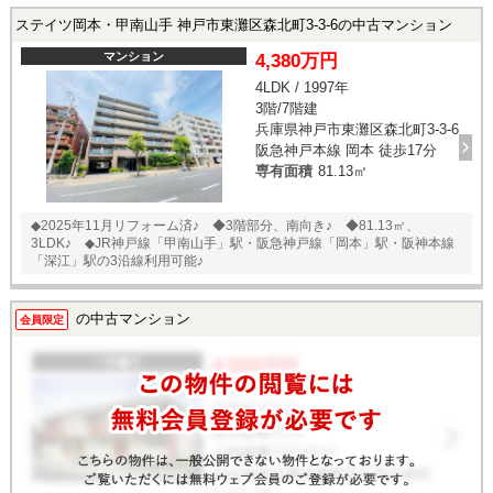
ステイツ岡本・甲南山手 神戸市東灘区森北町3-3-6の中古マンション
マンション
4,380万円
4LDK / 1997年
3階/7階建
兵庫県神戸市東灘区森北町3-3-6
阪急神戸本線 岡本 徒歩17分
専有面積
81.13㎡
◆2025年11月リフォーム済♪ ◆3階部分、南向き♪ ◆81.13㎡、
3LDK♪ ◆JR神戸線「甲南山手」駅・阪急神戸線「岡本」駅・阪神本線
「深江」駅の3沿線利用可能♪
の中古マンション
会員限定