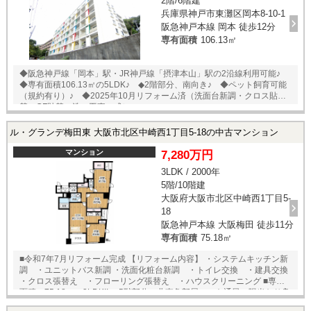
2階/6階建
兵庫県神戸市東灘区岡本8-10-1
阪急神戸本線 岡本 徒歩12分
専有面積
106.13㎡
◆阪急神戸線「岡本」駅・JR神戸線「摂津本山」駅の2沿線利用可能♪
◆専有面積106.13㎡の5LDK♪ ◆2階部分、南向き♪ ◆ペット飼育可能
（規約有り）♪ ◆2025年10月リフォーム済（洗面台新調・クロス貼
替・CF貼替・洗い工事一式）♪
ル・グランデ梅田東 大阪市北区中崎西1丁目5-18の中古マンション
マンション
7,280万円
3LDK / 2000年
5階/10階建
大阪府大阪市北区中崎西1丁目5-
18
阪急神戸本線 大阪梅田 徒歩11分
専有面積
75.18㎡
■令和7年7月リフォーム完成 【リフォーム内容】 ・システムキッチン新
調 ・ユニットバス新調 ・洗面化粧台新調 ・トイレ交換 ・建具交換
・クロス張替え ・フローリング張替え ・ハウスクリーニング ■専有
面積：75.18㎡の3LDK!! 5階部分・北東角部屋につき通風・陽当たり良
好♪ ■ペット飼育可能(規約有り) ■大阪メトロ谷町線【中崎町】駅徒歩2分