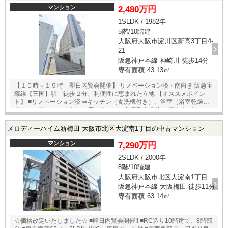
マンション
2,480万円
1SLDK / 1982年
5階/10階建
大阪府大阪市淀川区新高3丁目4-
21
阪急神戸本線 神崎川 徒歩14分
専有面積
43.13㎡
【１０時～１９時 即日内覧会開催】 リノベーション済・南向き 阪急宝
塚線【三国】駅 徒歩２分、利便性に恵まれた立地 【オススメポイン
ト】 ■リノベーション済 ⇒キッチン（食洗機付き）、浴室（浴室乾燥機
付）、エアコン（１台）、床、クロス、分電盤交換他 ＊南向きバルコニ
ー ＊新品エアコン１台設置済 ＊全室エアコン設置可（先行配管工事済）
＊２０１５年大規模修繕工事実施済 ＊長期修繕計画書有り ＊アフターサ
メロディーハイム新梅田 大阪市北区大淀南1丁目の中古マンション
ービス付き 【周辺施設】 『徒歩圏内に生活施設充実』 ＊阪急宝塚線
【三国】 駅 徒歩２分 ＊阪急神戸線【神崎川】駅徒歩１４分 ＊ＫＯＨ
マンション
7,290万円
ＹＯ 阪急三国店 徒歩２分（２４時まで営業） ＊ロピア 新高店 徒
2SLDK / 2000年
歩８分 ＊サンティフルみくに商店街 徒歩６分 ＊イオンタウン淀川三国
8階/10階建
（スーパー・飲食店・各種専門店） ＊ファミリーマート 徒歩２
分 ＊新高小学校 徒歩７分 ☆未掲載物件を含む複数物件をまとめて紹介
大阪府大阪市北区大淀南1丁目
可能♪
阪急神戸本線 大阪梅田 徒歩11分
専有面積
63.14㎡
☆価格改定いたしました☆ ■即日内覧会開催!! ■RC造り10階建て、8階部