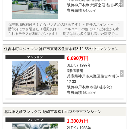
阪急神戸本線 武庫之荘 徒歩45分
専有面積
64.05㎡
☆駐車場権利付き！ かなり大きめの区画です！ ～物件のポイント～ ・4
階部分につき陽当たり通風良好！ ・バルコニーの他にLDKと洋室から出
られるテラスが2面ございます！ ・周辺は緑も多く落ち着いた環境で
す！ ・ご自由に改装可能です！ ＜交通機関＞ ・阪急神戸線 「武庫之
荘」駅 バス17分 バス停 「髭茶屋」 停歩7分 ～立地のポイント～
◆「イズミヤショッピングセンター昆陽店」 徒歩13分 ◆「セブンイレ
住吉本町ロジュマン 神戸市東灘区住吉本町3-12-33の中古マンション
ブン尼崎西昆陽2丁目店」 徒歩5分 ◆「武庫北小学校」 徒歩3分
◆「常陽中学校」 徒歩8分 ★室内ゆっくりご内覧頂く事ができますの
マンション
6,690万円
で、この機会に是非ご覧下さい。 住宅ローン・資金計画もご相談下さ
3LDK / 1997年
い。 また、近隣の物件資料等もご用意しております。 事前予約頂けれ
3階/6階建
ば、20時以降の内覧や当社定休日の火曜日・水曜日の内覧も対応致しま
す。
兵庫県神戸市東灘区住吉本町3-
12-33
阪急神戸本線 御影 徒歩9分
専有面積
80.53㎡
北武庫之荘フレックス 尼崎市常松1-5-20の中古マンション
マンション
1,300万円
2LDK / 1986年