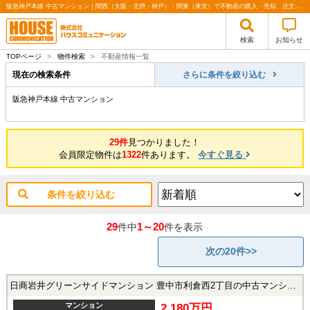
阪急神戸本線 中古マンション｜関西（大阪・北摂・神戸）・関東（東京）で不動産の購入・売却、注文住宅、リノベーションの事なら株式会社ハウスコミュニケーション
検索
お知らせ
TOPページ
>
物件検索
>
不動産情報一覧
現在の検索条件
さらに条件を絞り込む
阪急神戸本線 中古マンション
29件
見つかりました！
会員限定物件は
1322
件あります。
今すぐ見る
条件を絞り込む
29
1～20
件中
件を表示
次の20件>>
日商岩井グリーンサイドマンション 豊中市利倉西2丁目の中古マンション
マンション
2,180万円