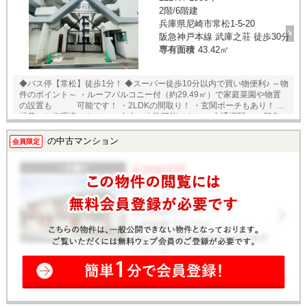
2階/6階建
兵庫県尼崎市常松1-5-20
阪急神戸本線 武庫之荘 徒歩30分
専有面積
43.42㎡
◆バス停【常松】徒歩1分！ ◆スーパー徒歩10分以内で買い物便利♪ ～物
件のポイント～ ・ルーフバルコニー付（約29.49㎡）で家庭菜園や物置
の設置も 可能です！ ・2LDKの間取り！ ・玄関ポーチもあり！ ・
緑豊かな住環境です！ ・ご自由に改装可能です！ ＜交通機関＞ ・阪急
神戸線 「武庫之荘」駅 阪急バス14分 バス停 「常松」 停歩1分 ～
立地のポイント～ ◆「コープミニ西武庫店」 徒歩10分 ◆「イズミヤ昆
の中古マンション
会員限定
陽店」 徒歩15分 ◆「ローソン尼崎常松店」 徒歩3分 ◆「武庫の里小
学校」 徒歩11分 ◆「常陽中学校」 徒歩3分 ★室内ゆっくりご内覧頂
く事ができますので、この機会に是非ご覧下さい。 住宅ローン・資金計
画もご相談下さい。 また、近隣の物件資料等もご用意しております。 事
前予約頂ければ、20時以降の内覧や当社定休日の火曜日・水曜日の内覧
も対応致します。