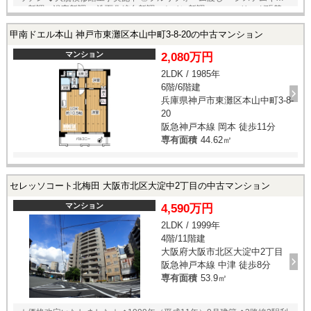
ン新調・浴室新調 ・洗面化粧台新調・トイレ新調 ・フローリング張替・
クロス張替 ・エアコン先行配管・建具交換 ・その他美装工事
甲南ドエル本山 神戸市東灘区本山中町3-8-20の中古マンション
マンション
2,080万円
2LDK / 1985年
6階/6階建
兵庫県神戸市東灘区本山中町3-8-
20
阪急神戸本線 岡本 徒歩11分
専有面積
44.62㎡
セレッソコート北梅田 大阪市北区大淀中2丁目の中古マンション
マンション
4,590万円
2LDK / 1999年
4階/11階建
大阪府大阪市北区大淀中2丁目
阪急神戸本線 中津 徒歩8分
専有面積
53.9㎡