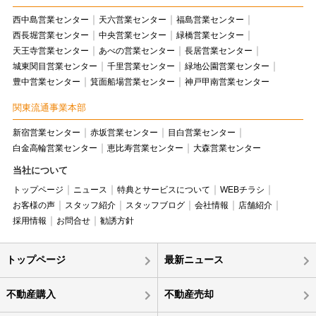
西中島営業センター
天六営業センター
福島営業センター
西長堀営業センター
中央営業センター
緑橋営業センター
天王寺営業センター
あべの営業センター
長居営業センター
城東関目営業センター
千里営業センター
緑地公園営業センター
豊中営業センター
箕面船場営業センター
神戸甲南営業センター
関東流通事業本部
新宿営業センター
赤坂営業センター
目白営業センター
白金高輪営業センター
恵比寿営業センター
大森営業センター
当社について
トップページ
ニュース
特典とサービスについて
WEBチラシ
お客様の声
スタッフ紹介
スタッフブログ
会社情報
店舗紹介
採用情報
お問合せ
勧誘方針
トップページ
最新ニュース
不動産購入
不動産売却