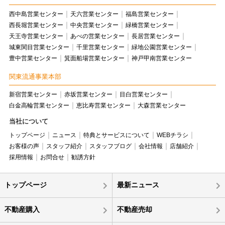
西中島営業センター
天六営業センター
福島営業センター
西長堀営業センター
中央営業センター
緑橋営業センター
天王寺営業センター
あべの営業センター
長居営業センター
城東関目営業センター
千里営業センター
緑地公園営業センター
豊中営業センター
箕面船場営業センター
神戸甲南営業センター
関東流通事業本部
新宿営業センター
赤坂営業センター
目白営業センター
白金高輪営業センター
恵比寿営業センター
大森営業センター
当社について
トップページ
ニュース
特典とサービスについて
WEBチラシ
お客様の声
スタッフ紹介
スタッフブログ
会社情報
店舗紹介
採用情報
お問合せ
勧誘方針
トップページ
最新ニュース
不動産購入
不動産売却