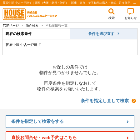
荏原中延 中古一戸建て｜関西（大阪・北摂・神戸）・関東（東京）で不動産の購入・売却、注文住宅、リノベーションの事なら株式会社ハウスコミュニケーション
検索
お知らせ
TOPページ
>
物件検索
>
不動産情報一覧
現在の検索条件
条件を選び直す
荏原中延 中古一戸建て
お探しの条件では
物件が見つかりませんでした。
再度条件を指定しなおして
物件の検索をお願いいたします。
条件を指定し直して検索
条件を指定して検索をする
直接お問合せ・web予約はこちら