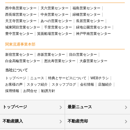
西中島営業センター
天六営業センター
福島営業センター
西長堀営業センター
中央営業センター
緑橋営業センター
天王寺営業センター
あべの営業センター
長居営業センター
城東関目営業センター
千里営業センター
緑地公園営業センター
豊中営業センター
箕面船場営業センター
神戸甲南営業センター
関東流通事業本部
新宿営業センター
赤坂営業センター
目白営業センター
白金高輪営業センター
恵比寿営業センター
大森営業センター
当社について
トップページ
ニュース
特典とサービスについて
WEBチラシ
お客様の声
スタッフ紹介
スタッフブログ
会社情報
店舗紹介
採用情報
お問合せ
勧誘方針
トップページ
最新ニュース
不動産購入
不動産売却