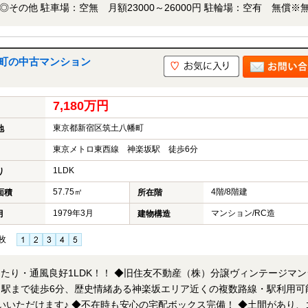
額1000円※無償ステッカー貼付 ミニバイク置場：空有 月額500円※
有） ペット飼育：可、一住戸2匹以内（細則有）※ペット登録料5000
町の中古マンション
7,180万円
東京都新宿区筑土八幡町
地
東京メトロ東西線 神楽坂駅 徒歩6分
1LDK
り
57.75㎡
4階/8階建
面積
所在階
1979年3月
マンション/RC造
月
建物構造
枚
！ ◆旧住友不動産（株）分譲ヴィンテージマンシ