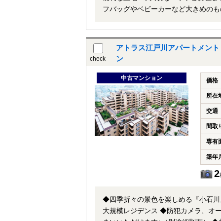
フバッグやベビーカーなど大きめのものも置くスペースも十分
要空き確認 駐輪場：有 ※要空き確認 バイク置場：有 ※要
容 ・壁・天井・床新規造作 ・壁塗
水管交換
アトラス江戸川アパートメント
ン
check
中古マンション
価格
所在
交通
間取
専有
築年
2
◆四季折々の景色を楽しめる『小石川』エリア ◆和と洋が交差する『神楽坂』エリアが生活圏
大規模レジデンス ◆防犯カメラ、オートロック付で女性やお子様も安心のセキュリティ！ ◆大切なペットとお住