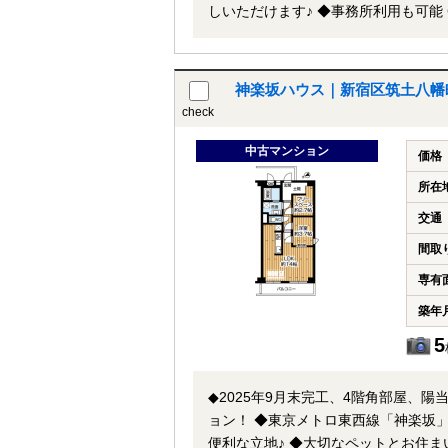
しいただけます♪ ◆事務所利用も可能 ◎その他 駐車場：空無 月額23000～26000円 駐輪場：空有 無償※無償
ステッカー貼付 バイク置場：空有 月
ステッカー貼付 事務所利用：可（条件
（ペット飼育者のみ）
神楽坂ハウス｜新宿区筑土八幡
check
中古マンション
価格
所在
交通
間取
専有
築年
5
◆2025年9月末完工、4階角部屋、陽当たり・通風良好1LDK！
ョン！ ◆東京メトロ東西線「神楽坂」駅まで徒歩6分、歴史情緒ある神楽坂エリア近くの複数路線・駅利用可能な
便利な立地♪ ◆大切なペットとお住まいいただけます♪ ◆不在時も安心の宅配ボックス完備！ ◆土間があり、ゴル