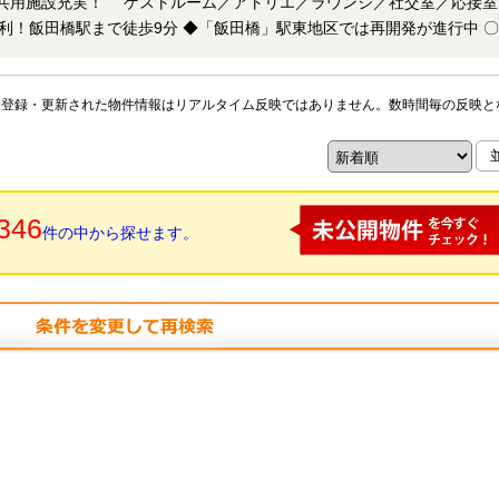
◆「飯田橋」駅東地区では再開発が進行中 〇内
駐輪場：月額300円～700円 ・駐車場：
 ※いずれも要空き確認 ・CATV視聴料：月額540円 ・警備
00円 ・インターネット接続料：月額982円
※登録・更新された物件情報はリアルタイム反映ではありません。数時間毎の反映と
346
件の中から探せます。