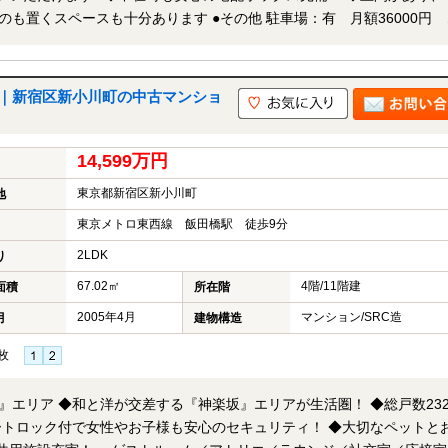
あります ●その他 駐車場：有 月額36000円 ※
空き確認 ペット：飼育可（細則有） ▽リフォーム内
装 ・キッチン・浴室・洗面・トイレ・新規交換 ・給湯器交換 ・給
｜新宿区新小川町の中古マンショ
14,599万円
東京都新宿区新小川町
地
東京メトロ東西線 飯田橋駅 徒歩9分
2LDK
り
67.02㎡
4階/11階建
面積
所在階
2005年4月
マンション/SRC造
月
建物構造
枚
！ ◆総戸数232戸の