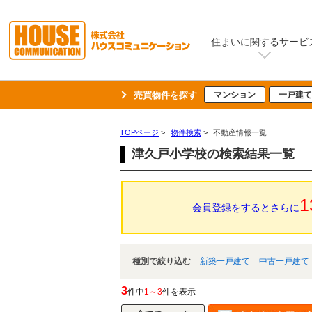
住まいに関するサービ
売買物件を探す
マンション
一戸建て
TOPページ
>
物件検索
>
不動産情報一覧
津久戸小学校の検索結果一覧
1
会員登録をするとさらに
種別で絞り込む
新築一戸建て
中古一戸建て
3
件中
1～3
件を表示