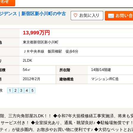
ジデンス｜新宿区新小川町の中古
13,999万円
東京都新宿区新小川町
地
ＪＲ中央本線 飯田橋駅 徒歩6分
2LDK
り
54㎡
14階/14階建
面積
所在階
2012年2月
マンション/RC造
月
建物構造
枚
！！ ◆令和7年大規模修繕工事実施済、将来も安心
歩圏内、お散歩やお買い物に便利です♪ ◆大切なペットとお過ご