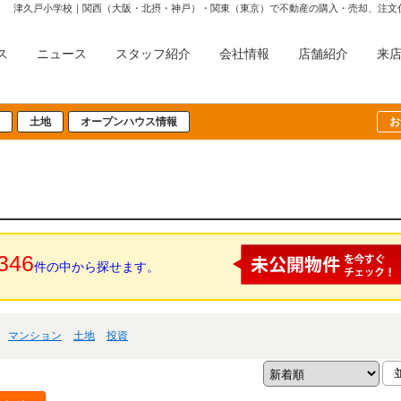
津久戸小学校｜関西（大阪・北摂・神戸）・関東（東京）で不動産の購入・売却、注文
ス
ニュース
スタッフ紹介
会社情報
店舗紹介
来
土地
オープンハウス情報
お
346
件の中から探せます。
マンション
土地
投資