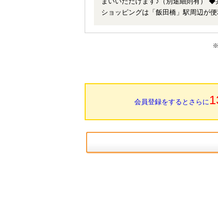
まいいただけます♪（別途細則有） ◆共用施設充実！ ゲストルーム／アトリエ／ラウンジ／社交室／応接室 ◆
ショッピングは「飯田橋」駅周辺が便利！飯田橋駅まで徒歩9分 
装プラン作成中 間取・仕様は変更になる可能性があります ●その他 ・
月額30000円～35000円 ・バイク置場：月額5000円
料：月額1080円 ・自治会費：月額1
1
会員登録をするとさらに