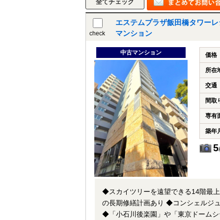
エステムプラザ飯田橋タワーレ
マンション
check
中古マンション
価格
所在
交通
間取
専有
築年
5
◆スカイツリーを遠望できる14階最上階、三方向角部屋2LDK
の長期修繕計画あり ◆コンシェルジュサービス付き！ ◆全室採光あり、通風・眺望良好♪ ◆駐輪場無償です！
◆「小石川後楽園」や「東京ドームシティ」が徒