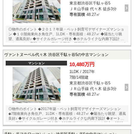
東京都渋谷区千駄ヶ谷5
ＪＲ山手線 代々木 徒歩3分
専有面積
48.27㎡
◎物件のポイント ◆２０１７年築・ペット飼育可デザイナーズマンショ
ン ◆１０階南東向き角住戸、1LDK・専有面積：48.27㎡ ◆陽当たり眺
望、通風良好♪ ◆サイクルガレージ付き ◆ホテルライクな内廊下設計 ◆オ
ートロック・宅配ボックス完備 北西東の三面採光 ウォークインクローゼ
ット付きの豊富な収納ストレージスペース・シューズボックス □町会
費：200円/月 □インターネット料金：2592円/月 □フレッツTV使用料：
ヴァントヌーベル代々木 渋谷区千駄ヶ谷5の中古マンション
540円/月 ◎立地のポイント ◆JR山手線『代々木』徒歩3分 ◆JR山手線
『新宿』徒歩13分 ◆マルマンストア 南新宿店 徒歩7分 ◆ファミリーマ
マンション
10,480万円
ート千駄ヶ谷鳩森店 徒歩1分 ◆セブンイレブン代々木イースト店 徒歩
1LDK / 2017年
3分 ◆ココカラファイン JR代々木駅前店 徒歩5分 ◆新宿御苑 徒歩8分
7階/14階建
※専有面積にサイクルガレージ面積（4.58㎡）含む ★即日内覧可能物
件！お好きな日時でご内覧可能！★ 当店までお電話いただくか、もしく
東京都渋谷区千駄ヶ谷5
は24時間対応可能「内覧予約・お問い合わせ」フォームよりお問い合わ
ＪＲ山手線 代々木 徒歩3分
せ下さい！業務に精通したスタッフが丁寧に対応致します。ご来店が困
専有面積
48.27㎡
難な場合は、ご希望場所でのお待ち合わせも可能です。
◎物件のポイント ◆2017年築・ペット飼育可デザイナーズマンション
◆7階南東向き角住戸、1LDK・専有面積：48.27㎡ ◆陽当たり眺望、通風
良好♪ ◆サイクルガレージ付き ◆ホテルライクな内廊下設計 ◆オートロッ
ク・宅配ボックス完備 □町会費：200円/月 □インターネット料金：2592
円/月 □フレッツTV使用料：540円/月 ◎立地のポイント ◆JR山手線『代々
木』徒歩3分 ◆JR山手線『新宿』徒歩13分 ◆マルマンストア 南新宿店