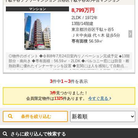
千駄ヶ谷フラワーマンション 渋谷区千駄ヶ谷5の中古マンション
徒歩7分 ◆ファミリーマート千駄ヶ谷鳩森店 徒歩1分 ◆セブンイレブン
代々木イースト店 徒歩3分 ◆ココカラファイン JR代々木駅前店 徒歩5
マンション
8,799万円
分 ◆新宿御苑 徒歩8分 ※専有面積にサイクルガレージ面積（4.58㎡）・
2LDK / 1972年
MB面積を含む ★即日内覧可能物件！お好きな日時でご内覧可能！★ 当
13階/14階建
店までお電話いただくか、もしくは24時間対応可能「内覧予約・お問い
合わせ」フォームよりお問い合わせ下さい！業務に精通したスタッフが
東京都渋谷区千駄ヶ谷5
丁寧に対応致します。ご来店が困難な場合は、ご希望場所でのお待ち合
ＪＲ中央線 代々木 徒歩5分
わせも可能です。
専有面積
56.59㎡
◎物件のポイント ◆令和8年7月24日室内リノベーション完成予定 ◆13階
部分・南向き ◆専有面積：56.59㎡・2LDK ◆バルコニー窓には防音・断
熱効果に優れたインナーサッシを設置 ◆玄関には人を感知して自動点灯
する人感センサーライトを標準装備 ◆事務所利用可能 ◆廊下・LDKには
可動棚とコンセントを配置した収納スペースを設置 ◎立地のポイント ◆
3
1～3
山手線・総武中央線【代々木】徒歩5分 ◆副都心【北参道】徒歩7分 ◆フ
件中
件を表示
ァミリーマート 千駄ヶ谷鳩森店 徒歩2分 ◆マルマンストア 南新宿店
徒歩8分 ココカラファインJR代々木駅前店 徒歩7分 新宿高島屋 徒歩7
3件
見つかりました！
分 新宿御苑 徒歩6分 代々木病院 徒歩9分 □管理組合協力金：5000円/
会員限定物件は
1325
件あります。
今すぐ見る
月（役員辞退時のみ） ★即日内覧可能物件！お好きな日時でご内覧可
能！★ 当店までお電話いただくか、もしくは24時間対応可能「内覧予
約・お問い合わせ」フォームよりお問い合わせ下さい！業務に精通した
スタッフが丁寧に対応致します。ご来店が困難な場合は、ご希望場所で
条件を絞り込む
のお待ち合わせも可能です。
さらに絞り込んで検索する