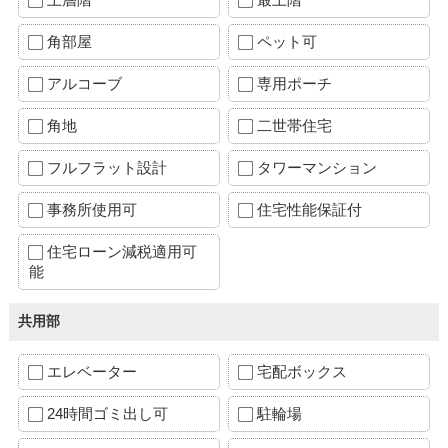
角部屋
ペット可
アルコーブ
専用ポーチ
角地
二世帯住宅
フルフラット設計
タワーマンション
事務所使用可
住宅性能保証付
住宅ローン減税適用可
能
共用部
エレベーター
宅配ボックス
24時間ゴミ出し可
駐輪場