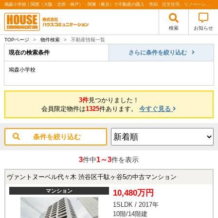
鳩森小学校｜関西（大阪・北摂・神戸）・関東（東京）で不動産の購入・売却、注文住宅、リノベーションの事なら株式会社ハウスコミュニケーション
検索
お知らせ
TOPページ
>
物件検索
>
不動産情報一覧
現在の検索条件
さらに条件を絞り込む
鳩森小学校
3件
見つかりました！
会員限定物件は
1325
件あります。
今すぐ見る
条件を絞り込む
3
1～3
件中
件を表示
ヴァントヌーベル代々木 渋谷区千駄ヶ谷5の中古マンション
マンション
10,480万円
1SLDK / 2017年
10階/14階建