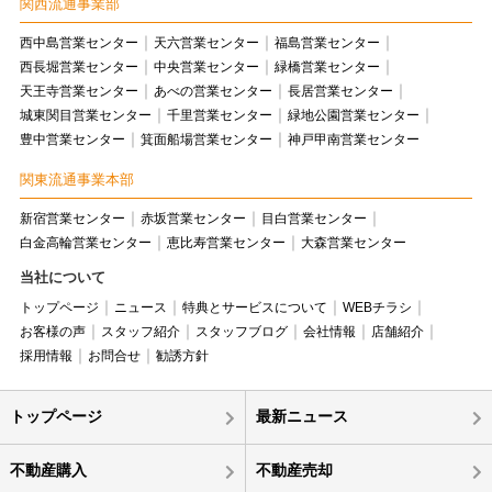
関西流通事業部
西中島営業センター
天六営業センター
福島営業センター
西長堀営業センター
中央営業センター
緑橋営業センター
天王寺営業センター
あべの営業センター
長居営業センター
城東関目営業センター
千里営業センター
緑地公園営業センター
豊中営業センター
箕面船場営業センター
神戸甲南営業センター
関東流通事業本部
新宿営業センター
赤坂営業センター
目白営業センター
白金高輪営業センター
恵比寿営業センター
大森営業センター
当社について
トップページ
ニュース
特典とサービスについて
WEBチラシ
お客様の声
スタッフ紹介
スタッフブログ
会社情報
店舗紹介
採用情報
お問合せ
勧誘方針
トップページ
最新ニュース
不動産購入
不動産売却