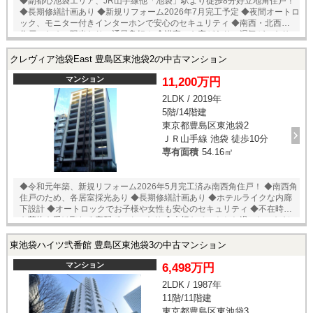
◆副都心池袋エリア、JR山手線他「池袋」駅より徒歩8分好立地角住戸！
◆長期修繕計画あり ◆新規リフォーム2026年7月完工予定 ◆夜間オートロ
ック、モニター付きインターホンで安心のセキュリティ ◆南西・北西角
住戸のため、陽当たり・通風良好！ ◆浴室にも窓があり、湿気がこもり
にくいです ▽リフォーム内容▽ システムキッチン新規交換（浄水器・食
器洗い乾燥機付） ユニットバス新規交換（浴室乾燥機付き） 洗面化粧台
クレヴィア池袋East 豊島区東池袋2の中古マンション
新規交換 トイレ新規交換 フローリング新規施工 防止パン新規交換
シューズボックス新規交換 建具新規交換 間接照明造作 クロス全部屋
マンション
11,200万円
貼替 ハウスクリーニング 他 2026年7月完工予定
2LDK / 2019年
5階/14階建
東京都豊島区東池袋2
ＪＲ山手線 池袋 徒歩10分
専有面積
54.16㎡
◆令和元年築、新規リフォーム2026年5月完工済み南西角住戸！ ◆南西角
住戸のため、各居室採光あり ◆長期修繕計画あり ◆ホテルライクな内廊
下設計 ◆オートロックでお子様や女性も安心のセキュリティ ◆不在時に
も荷物を受け取れる宅配ボックスあり ◆大切なペットとお過ごしいただ
けます ◎その他 組合活動協力金：月額2500円※役員辞退者のみ インタ
ーネット使用料：月額990円 駐車場：空きなし 月額29000～30000円
東池袋ハイツ弐番館 豊島区東池袋3の中古マンション
バイク置場（ミニバイクのみ）：空きあり 月額500～1000円※ステッ
カー貼付 駐輪場：空きあり 月額200～500円※ステッカー貼付 ペット
マンション
6,498万円
飼育：可（細則あり） ▽リフォーム内容▽ ガスコンロ備品 トイレ（温
2LDK / 1987年
水洗浄機能付） 壁・天井クロス（一部） エアコン（1基） 照明器
11階/11階建
具（一部） レースカーテン ハウスクリーニング 2026年5月完工
東京都豊島区東池袋3