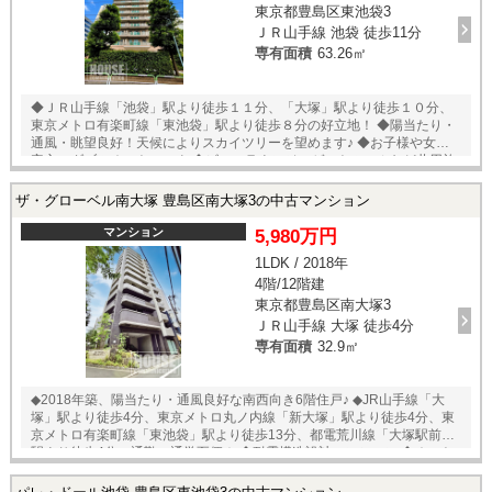
東京都豊島区東池袋3
ＪＲ山手線 池袋 徒歩11分
専有面積
63.26㎡
◆ＪＲ山手線「池袋」駅より徒歩１１分、「大塚」駅より徒歩１０分、
東京メトロ有楽町線「東池袋」駅より徒歩８分の好立地！ ◆陽当たり・
通風・眺望良好！天候によりスカイツリーを望めます♪ ◆お子様や女性も
安心のダブルオートロック ◆ビューラウンジ・ゲストルームなど共用施
設充実！ ◆大切なペットとお過ごしいただけます（２匹まで、他細則あ
り） ◆大型ショッピングモールが徒歩圏内！お買い物に便利です ◎その
ザ・グローベル南大塚 豊島区南大塚3の中古マンション
他 駐輪場：空き有 月額２５０００～３２０００円 ▽リフォーム内容▽
・床、クロス ・洗面・トイレ ・キッチン ・ユニットバス ・建
マンション
5,980万円
具 ・新規エアコン1台設置 ２０２６年６月完工予定
1LDK / 2018年
4階/12階建
東京都豊島区南大塚3
ＪＲ山手線 大塚 徒歩4分
専有面積
32.9㎡
◆2018年築、陽当たり・通風良好な南西向き6階住戸♪ ◆JR山手線「大
塚」駅より徒歩4分、東京メトロ丸ノ内線「新大塚」駅より徒歩4分、東
京メトロ有楽町線「東池袋」駅より徒歩13分、都電荒川線「大塚駅前」
駅より徒歩4分、通勤・通学至便！ ◆耐震構造設計マンション ◆オートロ
ック等の5重セキュリティ ◆IHクッキングヒーターでお掃除も楽々！ ◆キ
ッチン・リビングダイニングに床暖房あり。寒い日も足元から温かく過