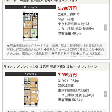
パレ・ドール池袋 豊島区東池袋3の中古マンション
ごせます ◆敷地内ゴミ捨て場あり。24時間ゴミ出し可能です ◆大切なペ
ットとお過ごしいただけます（規約による制限あり） ◎その他 管理費・
マンション
5,790万円
修繕積立金：調査中 駐車場：有 駐輪場：有 バイク置場：有 ※いずれ
2SDK / 1984年
も空き・料金調査中
5階/13階建
東京都豊島区東池袋3
ＪＲ山手線 池袋 徒歩9分
専有面積
49.5㎡
◆JR山手線他ビッグターミナル「池袋」駅より徒歩9分、3駅8路線利用
可能な好立地南向き住戸！ ◆新規リフォーム2026年5月完工済み ◆南向
きのため、陽当たり×通風良好！ ◆事務所利用可能 ◆エアコン設置済み ◆
オートロック、モニター付きインターホンでお子様や女性も安心のセキ
ュリティ♪ ◆サービススペースは趣味のお部屋やワークスペースとしても
ご利用いただけます！ ▽リフォーム内容▽ クロス貼り替え 建具交換
ライオンズマンション池袋第三 豊島区東池袋3の中古マンション
トイレ新規交換 フロアタイル張替 フローリング上貼り 畳表替え 一
部ダイノックシート対応 2026年5月完工
マンション
7,999万円
3LDK / 1984年
3階/11階建
東京都豊島区東池袋3
ＪＲ山手線 池袋 徒歩8分
専有面積
56.64㎡