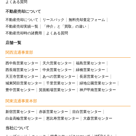
よくある質問
不動産売却について
不動産売却について
リースバック
無料売却査定フォーム
不動産売却実績一覧
「仲介」と「買取」の違い
不動産売却時の諸費用
よくある質問
店舗一覧
関西流通事業部
西中島営業センター
天六営業センター
福島営業センター
西長堀営業センター
中央営業センター
緑橋営業センター
天王寺営業センター
あべの営業センター
長居営業センター
城東関目営業センター
千里営業センター
緑地公園営業センター
豊中営業センター
箕面船場営業センター
神戸甲南営業センター
関東流通事業本部
新宿営業センター
赤坂営業センター
目白営業センター
白金高輪営業センター
恵比寿営業センター
大森営業センター
当社について