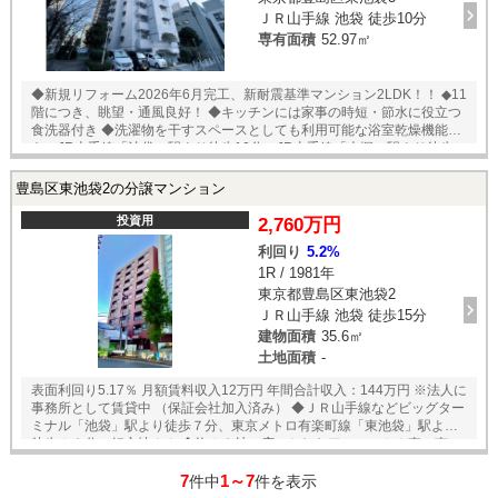
ＪＲ山手線 池袋 徒歩10分
専有面積
52.97㎡
◆新規リフォーム2026年6月完工、新耐震基準マンション2LDK！！ ◆11
階につき、眺望・通風良好！ ◆キッチンには家事の時短・節水に役立つ
食洗器付き ◆洗濯物を干すスペースとしても利用可能な浴室乾燥機能付
き ◆JR山手線「池袋」駅より徒歩10分、JR山手線「大塚」駅より徒歩
12分、池袋へも大塚へも出やすいです ◆スーパー、ドラッグストア、コ
ンビニ、大型ショッピングモールが徒歩圏内。日常のお買い物に便利で
豊島区東池袋2の分譲マンション
す ◎その他 駐車場：空無し 月額22000円 ▽リフォーム内容▽ キッチン
交換 浴室交換 洗面交換 トイレ交換 水回り床張替 フローリング新
投資用
2,760万円
規（張替） 建具交換 照明交換 給湯器（追焚機能）交換 下足入 全
利回り
5.2%
クロス貼替 アクセントクロス ハウスクリーニング 2026年6月完工
1R / 1981年
東京都豊島区東池袋2
ＪＲ山手線 池袋 徒歩15分
建物面積
35.6㎡
土地面積
-
表面利回り5.17％ 月額賃料収入12万円 年間合計収入：144万円 ※法人に
事務所として賃貸中 （保証会社加入済み） ◆ＪＲ山手線などビッグター
ミナル「池袋」駅より徒歩７分、東京メトロ有楽町線「東池袋」駅より
徒歩１２分の好立地！！ ◆約１２帖の広々としたワンルーム！東・南・
西からの採光あり、通風の良いゆとりのある空間になっています♪
7
1～7
件中
件を表示