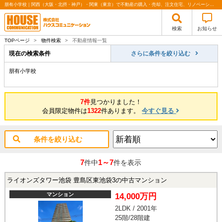
朋有小学校｜関西（大阪・北摂・神戸）・関東（東京）で不動産の購入・売却、注文住宅、リノベーションの事なら株式会社ハウスコミュニケーション
検索
お知らせ
TOPページ
>
物件検索
>
不動産情報一覧
現在の検索条件
さらに条件を絞り込む
朋有小学校
7件
見つかりました！
会員限定物件は
1322
件あります。
今すぐ見る
条件を絞り込む
7
1～7
件中
件を表示
ライオンズタワー池袋 豊島区東池袋3の中古マンション
マンション
14,000万円
2LDK / 2001年
25階/28階建