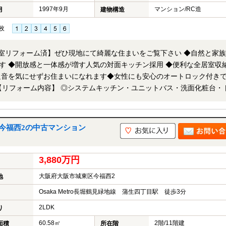
1997年9月
マンション/RC造
月
建物構造
枚
全室リフォーム済】ぜひ現地にて綺麗な住まいをご覧下さい ◆自然と家
す ◆開放感と一体感が増す人気の対面キッチン採用 ◆便利な全居室収
足音を気にせずお住まいになれます◆女性にも安心のオートロック付き
フロア張替 ◎建具新調・ハウスクリーニング他 ※当社ではネットで
介・案内可能です。 併せて内覧を希望される際は、物件名を担当者ま
今福西2の中古マンション
3,880万円
大阪府大阪市城東区今福西2
地
Osaka Metro長堀鶴見緑地線 蒲生四丁目駅 徒歩3分
2LDK
り
60.58㎡
2階/11階建
面積
所在階