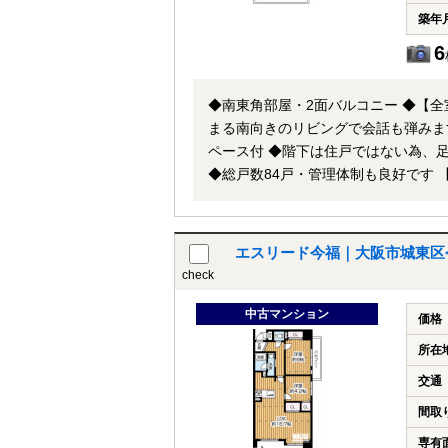
築年
6
◆南東角部屋・2面バルコニー ◆【
まる南向きのリビングで会話も弾みま
ペース付 ◆階下は住戸ではない為、
◆総戸数84戸・管理体制も良好です 【リフォーム内容】 ◎システムキッチン・ユニットバス・洗面化粧台・トイ
レ新調 ◎フローリング・クロス・クッション
他社様が広告している物件も同時に紹
申し付け下さい。
エスリード今福｜大阪市城東区
check
中古マンション
価格
所在
交通
間取
専有