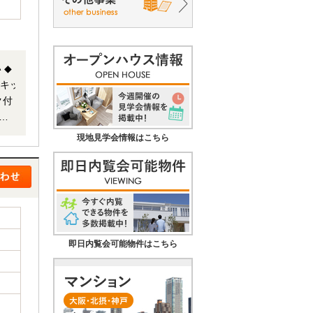
 ◆
面キッ
ク付
現地見学会情報はこちら
担当
即日内覧会可能物件はこちら