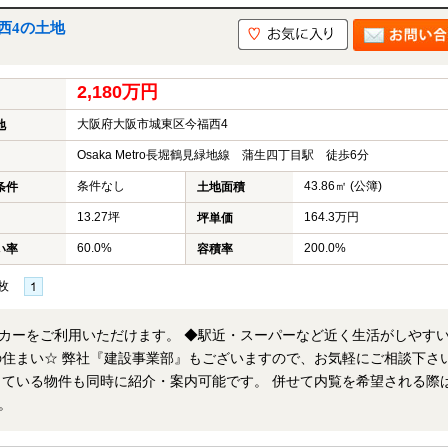
西4の土地
2,180万円
大阪府大阪市城東区今福西4
地
Osaka Metro長堀鶴見緑地線 蒲生四丁目駅 徒歩6分
条件なし
43.86㎡ (公簿)
条件
土地面積
13.27坪
164.3万円
坪単価
60.0%
200.0%
い率
容積率
枚
カーをご利用いただけます。 ◆駅近・スーパーなど近く生活がしやす
。