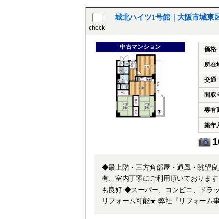
城北ハイツ1号館｜大阪市城東
check
中古マンション
価格
所在
交通
間取
専有
築年
1
◆最上階・三方角部屋・通風・眺望良
有、室内丁寧にご利用頂いております 
も良好 ◆スーパー、コンビニ、ドラックス
リフォーム可能★ 弊社『リフォーム
リノベーション～アフターフォローまで「ワンストッ