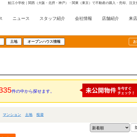
鯰江小学校｜関西（大阪・北摂・神戸）・関東（東京）で不動産の購入・売却、注文
ス
ニュース
スタッフ紹介
会社情報
店舗紹介
来
土地
オープンハウス情報
お
335
件の中から探せます。
マンション
土地
投資