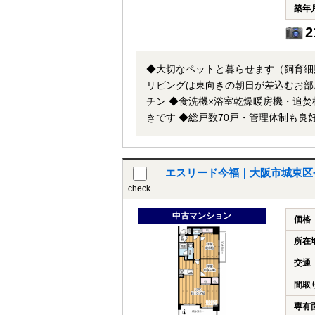
築年
2
◆大切なペットと暮らせます（飼育細
リビングは東向きの朝日が差込むお部
チン ◆食洗機×浴室乾燥暖房機・追焚
きです ◆総戸数70戸・管理体制も良好です 【リフォーム内容】 ◎システムキッチン・ユニット
台・トイレ新調 ◎フローリング・クロス
ネットで他社様が広告している物件も
者までお申し付け下さい。
エスリード今福｜大阪市城東区
check
中古マンション
価格
所在
交通
間取
専有