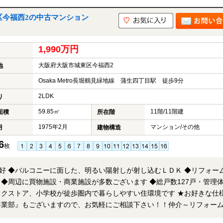
区今福西2の中古マンション
1,990万円
大阪府大阪市城東区今福西2
地
Osaka Metro長堀鶴見緑地線 蒲生四丁目駅 徒歩9分
2LDK
り
59.85㎡
11階/11階建
面積
所在階
1975年2月
マンション/その他
月
建物構造
6
枚
好 ◆バルコニーに面した、明るい陽射しが射し込むＬＤＫ ◆リフォー
◆周辺に買物施設・商業施設が多数ございます ◆総戸数127戸・管理
トア、小学校が徒歩圏内で暮らしやすい住環境です ★お好きな仕様に
事業部』もございますので、お気軽にご相談下さい！！仲介～リフォー
プ」でご対応致します！ ※当社ではネットで他社様が広告