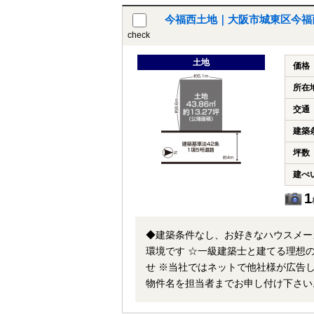
今福西土地｜大阪市城東区今福
check
土地
価格
所在
交通
建築
坪数
建ぺ
1
◆建築条件なし、お好きなハウスメー
環境です ☆一級建築士と建てる理想の住まい☆ 弊社『建設事業部』もございますので、お気軽にご相談下さいま
せ ※当社ではネットで他社様が広告している物件も同時に紹介・案内可能です。 併せて内覧を希望される際は、
物件名を担当者までお申し付け下さい