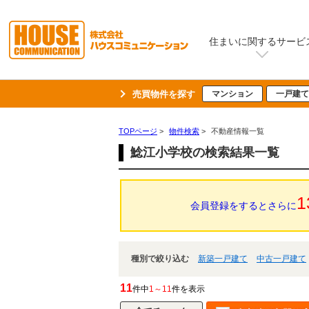
住まいに関するサービ
売買物件を探す
マンション
一戸建て
TOPページ
>
物件検索
>
不動産情報一覧
鯰江小学校の検索結果一覧
1
会員登録をするとさらに
種別で絞り込む
新築一戸建て
中古一戸建て
11
件中
1～11
件を表示