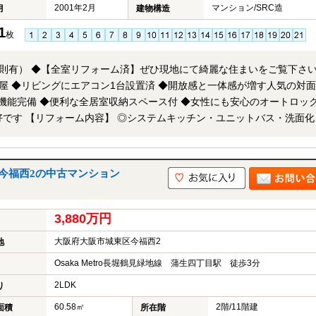
2001年2月
マンション/SRC造
月
建物構造
1
枚
則有） ◆【全室リフォーム済】ぜひ現地にて綺麗な住まいをご覧下さい
屋 ◆リビングにエアコン1台設置済 ◆開放感と一体感が増す人気の対
機能完備 ◆便利な全居室収納スペース付 ◆女性にも安心のオートロッ
バス・洗面化粧
・クッションフロア張替 ◎建具新調・ハウスクリーニング他 ※当社では
同時に紹介・案内可能です。 併せて内覧を希望される際は、物件名を
今福西2の中古マンション
3,880万円
大阪府大阪市城東区今福西2
地
Osaka Metro長堀鶴見緑地線 蒲生四丁目駅 徒歩3分
2LDK
り
60.58㎡
2階/11階建
面積
所在階