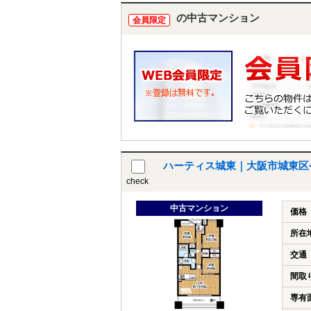
の中古マンション
会員限定
ハーティス城東｜大阪市城東区
check
中古マンション
価格
所在
交通
間取
専有