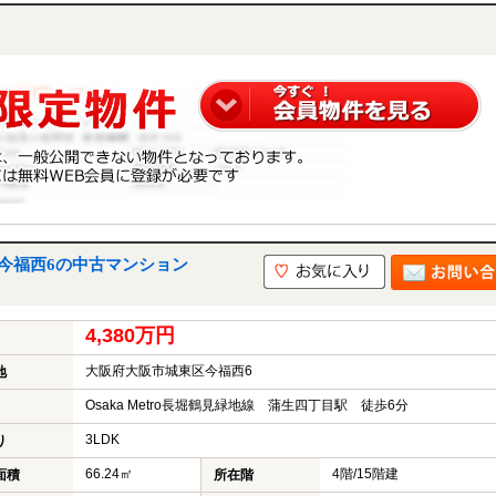
今福西6の中古マンション
4,380万円
大阪府大阪市城東区今福西6
地
Osaka Metro長堀鶴見緑地線 蒲生四丁目駅 徒歩6分
3LDK
り
66.24㎡
4階/15階建
面積
所在階