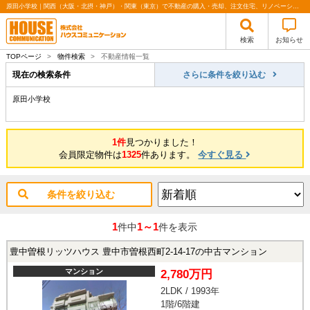
原田小学校｜関西（大阪・北摂・神戸）・関東（東京）で不動産の購入・売却、注文住宅、リノベーションの事なら株式会社ハウスコミュニケーション
検索
お知らせ
TOPページ
>
物件検索
>
不動産情報一覧
現在の検索条件
さらに条件を絞り込む
原田小学校
1件
見つかりました！
会員限定物件は
1325
件あります。
今すぐ見る
条件を絞り込む
1
1～1
件中
件を表示
豊中曽根リッツハウス 豊中市曽根西町2-14-17の中古マンション
マンション
2,780万円
2LDK / 1993年
1階/6階建