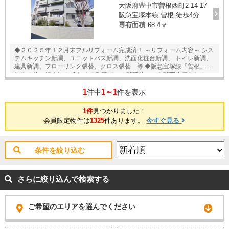
大阪府豊中市曽根西町2-14-17
阪急宝塚本線 曽根 徒歩4分
専有面積
68.4㎡
◆２０２５年１２月末フルリフォーム完成済！ ～リフォーム内容～ シス
テムキッチン新調、ユニットバス新調、洗面化粧台新調、 トイレ新調、
建具新調、フローリング張替、クロス張替 等 ◆阪急宝塚線「曽根」駅
徒歩４分の好立地！ ◆地上６階建ての１階部分につき階下住戸なし！ ◆
専有面積６８．４㎡の２ＬＤＫタイプ！ ◆ＬＤＫは約１８．２帖のゆっ
1
1～1
たりとした広さ！ ◆全居室に窓・収納スペースあり！ ◆２面バルコニー
件中
件を表示
につき、陽当たり・通風良好！ ◆共用部にはオートロックを完備！ ★内
覧予約受付中！★ 当店までお電話いただくか、もしくは24時間対応可能
1件
見つかりました！
「内覧予約・お問い合わせ」フォームよりお問い合わせ下さい！
会員限定物件は
1325
件あります。
今すぐ見る
条件を絞り込む
さらに絞り込んで検索する
ご希望のエリアを選んでください