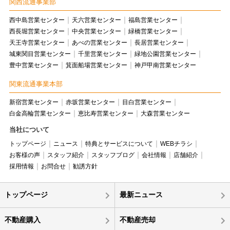
関西流通事業部
西中島営業センター
天六営業センター
福島営業センター
西長堀営業センター
中央営業センター
緑橋営業センター
天王寺営業センター
あべの営業センター
長居営業センター
城東関目営業センター
千里営業センター
緑地公園営業センター
豊中営業センター
箕面船場営業センター
神戸甲南営業センター
関東流通事業本部
新宿営業センター
赤坂営業センター
目白営業センター
白金高輪営業センター
恵比寿営業センター
大森営業センター
当社について
トップページ
ニュース
特典とサービスについて
WEBチラシ
お客様の声
スタッフ紹介
スタッフブログ
会社情報
店舗紹介
採用情報
お問合せ
勧誘方針
トップページ
最新ニュース
不動産購入
不動産売却