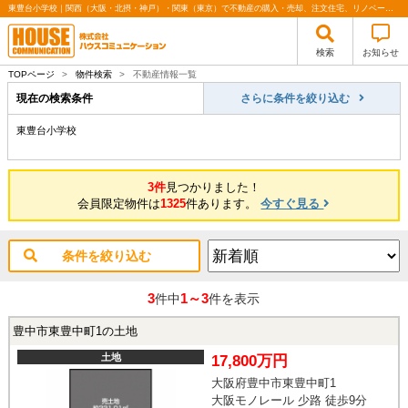
東豊台小学校｜関西（大阪・北摂・神戸）・関東（東京）で不動産の購入・売却、注文住宅、リノベーションの事なら株式会社ハウスコミュニケーション
検索
お知らせ
TOPページ
>
物件検索
>
不動産情報一覧
現在の検索条件
さらに条件を絞り込む
東豊台小学校
3件
見つかりました！
会員限定物件は
1325
件あります。
今すぐ見る
条件を絞り込む
3
1～3
件中
件を表示
豊中市東豊中町1の土地
土地
17,800万円
大阪府豊中市東豊中町1
大阪モノレール 少路 徒歩9分