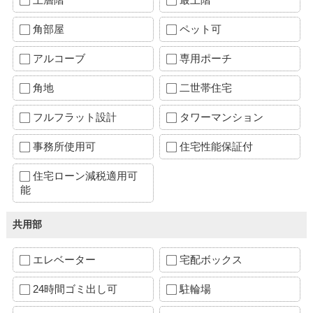
角部屋
ペット可
アルコーブ
専用ポーチ
角地
二世帯住宅
フルフラット設計
タワーマンション
事務所使用可
住宅性能保証付
住宅ローン減税適用可
能
共用部
エレベーター
宅配ボックス
24時間ゴミ出し可
駐輪場