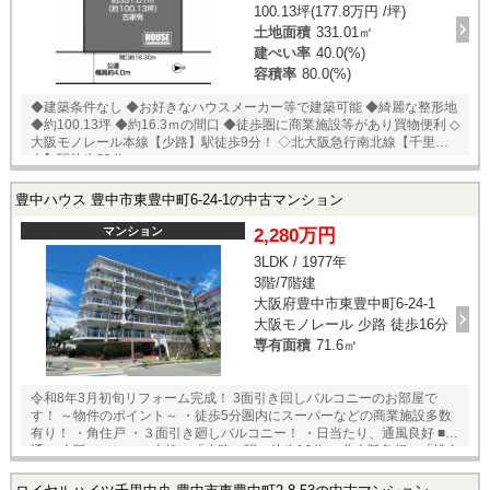
100.13坪(177.8万円 /坪)
土地面積
331.01㎡
建ぺい率
40.0(%)
容積率
80.0(%)
◆建築条件なし ◆お好きなハウスメーカー等で建築可能 ◆綺麗な整形地
◆約100.13坪 ◆約16.3ｍの間口 ◆徒歩圏に商業施設等があり買物便利 ◇
大阪モノレール本線【少路】駅徒歩9分！ ◇北大阪急行南北線【千里中
央】駅徒歩30分！
豊中ハウス 豊中市東豊中町6-24-1の中古マンション
マンション
2,280万円
3LDK / 1977年
3階/7階建
大阪府豊中市東豊中町6-24-1
大阪モノレール 少路 徒歩16分
専有面積
71.6㎡
令和8年3月初旬リフォーム完成！ 3面引き回しバルコニーのお部屋で
す！ ～物件のポイント～ ・徒歩5分圏内にスーパーなどの商業施設多数
有り！ ・角住戸 ・３面引き廻しバルコニー！ ・日当たり、通風良好 ■交
通 ・大阪モノレール本線 「少路」駅 徒歩16分 ・北大阪急行 「桃山
台」 バス１３分 「熊野町西」 停歩2分 ☆弊社にて鍵を保有してお
りますので即日内覧可能です！