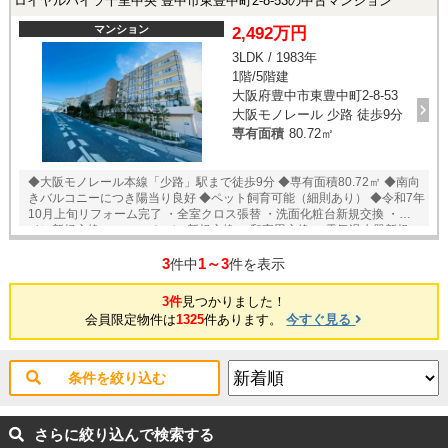
ロイヤルハイツ千里中央 豊中市東豊中町2-8-53の中古マンション
マンション
2,492万円
3LDK / 1983年
1階/5階建
大阪府豊中市東豊中町2-8-53
大阪モノレール 少路 徒歩9分
専有面積
80.72㎡
◆大阪モノレール本線「少路」駅まで徒歩9分 ◆専有面積80.72㎡ ◆南向
きバルコニーにつき陽当り良好 ◆ペット飼育可能（細則あり） ◆令和7年
10月上旬リフォーム完了 ・全室クロス張替 ・洗面化粧台新規交換 ・ト
イレ新規交換 ・ユニットバス新規交換 ・和室畳交換 ・電気温水器新規
交換
3
1～3
件中
件を表示
3件
見つかりました！
会員限定物件は
1325
件あります。
今すぐ見る
条件を絞り込む
さらに絞り込んで検索する