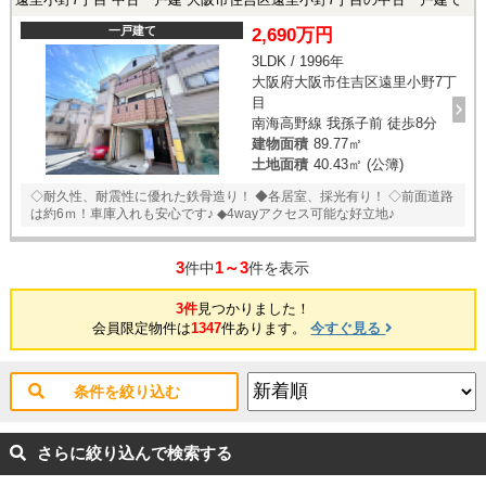
一戸建て
2,690万円
3LDK / 1996年
大阪府大阪市住吉区遠里小野7丁
目
南海高野線 我孫子前 徒歩8分
建物面積
89.77㎡
土地面積
40.43㎡ (公簿)
◇耐久性、耐震性に優れた鉄骨造り！ ◆各居室、採光有り！ ◇前面道路
は約6ｍ！車庫入れも安心です♪ ◆4wayアクセス可能な好立地♪
3
1～3
件中
件を表示
3件
見つかりました！
会員限定物件は
1347
件あります。
今すぐ見る
条件を絞り込む
さらに絞り込んで検索する