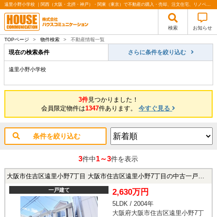
遠里小野小学校 ｜関西（大阪・北摂・神戸）・関東（東京）で不動産の購入・売却、注文住宅、リノベーションの事なら株式会社ハウスコミュニケーション
検索
お知らせ
TOPページ
>
物件検索
>
不動産情報一覧
現在の検索条件
さらに条件を絞り込む
遠里小野小学校
3件
見つかりました！
会員限定物件は
1347
件あります。
今すぐ見る
条件を絞り込む
3
1～3
件中
件を表示
大阪市住吉区遠里小野7丁目 大阪市住吉区遠里小野7丁目の中古一戸建て
一戸建て
2,630万円
5LDK / 2004年
大阪府大阪市住吉区遠里小野7丁