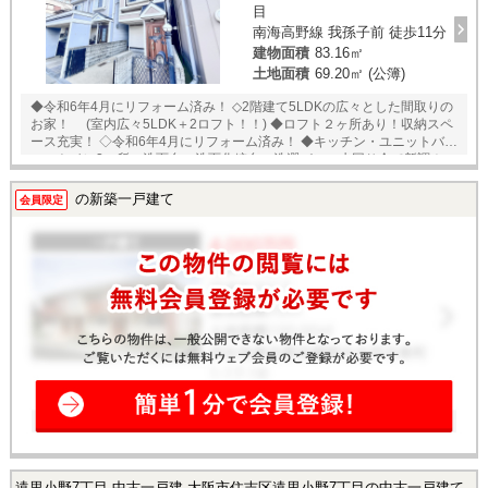
目
南海高野線 我孫子前 徒歩11分
建物面積
83.16㎡
土地面積
69.20㎡ (公簿)
◆令和6年4月にリフォーム済み！ ◇2階建て5LDKの広々とした間取りの
お家！ (室内広々5LDK＋2ロフト！！) ◆ロフト２ヶ所あり！収納スペ
ース充実！ ◇令和6年4月にリフォーム済み！ ◆キッチン・ユニットバ
ス・トイレ2ヶ所・洗面台・洗面化粧台・洗濯パン・水回り全て新調！ ◇
フロアー・クロス張り替え！畳表替！ハウスクリーニング ◆即日内覧可
能です♪
の新築一戸建て
会員限定
遠里小野7丁目 中古一戸建 大阪市住吉区遠里小野7丁目の中古一戸建て