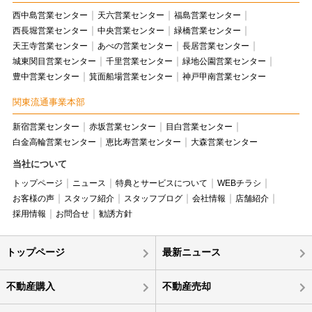
西中島営業センター
天六営業センター
福島営業センター
西長堀営業センター
中央営業センター
緑橋営業センター
天王寺営業センター
あべの営業センター
長居営業センター
城東関目営業センター
千里営業センター
緑地公園営業センター
豊中営業センター
箕面船場営業センター
神戸甲南営業センター
関東流通事業本部
新宿営業センター
赤坂営業センター
目白営業センター
白金高輪営業センター
恵比寿営業センター
大森営業センター
当社について
トップページ
ニュース
特典とサービスについて
WEBチラシ
お客様の声
スタッフ紹介
スタッフブログ
会社情報
店舗紹介
採用情報
お問合せ
勧誘方針
トップページ
最新ニュース
不動産購入
不動産売却