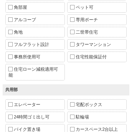
角部屋
ペット可
アルコーブ
専用ポーチ
角地
二世帯住宅
フルフラット設計
タワーマンション
事務所使用可
住宅性能保証付
住宅ローン減税適用可
能
共用部
エレベーター
宅配ボックス
24時間ゴミ出し可
駐輪場
バイク置き場
カースペース2台以上