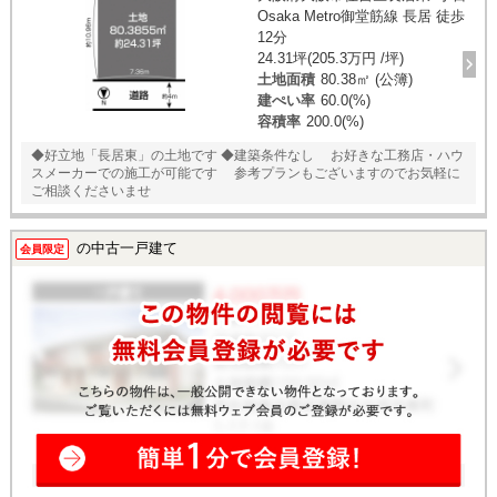
Osaka Metro御堂筋線 長居 徒歩
12分
24.31坪(205.3万円 /坪)
土地面積
80.38㎡ (公簿)
建ぺい率
60.0(%)
容積率
200.0(%)
◆好立地「長居東」の土地です ◆建築条件なし お好きな工務店・ハウ
スメーカーでの施工が可能です 参考プランもございますのでお気軽に
ご相談くださいませ
の中古一戸建て
会員限定