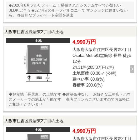
◆2026年6月フルリフォーム！ 搭載されたシステムすべてが嬉しい
3LDK.｡.:＊☆ ◆52.44㎡のルーフバルコニーで マンションに住まいなが
ら、 多目的なプライベート空間を演出
大阪市住吉区長居東2丁目の土地
土地
4,990万円
大阪府大阪市住吉区長居東2丁目
Osaka Metro御堂筋線 長居 徒歩
12分
24.31坪(205.3万円 /坪)
土地面積
80.38㎡ (公簿)
建ぺい率
60.0(%)
容積率
200.0(%)
◆好立地「長居東」の土地です ◆建築条件なし お好きな工務店・ハウ
スメーカーでの施工が可能です 参考プランもございますのでお気軽に
ご相談くださいませ
大阪市住吉区長居東2丁目の土地
土地
4,990万円
大阪府大阪市住吉区長居東2丁目