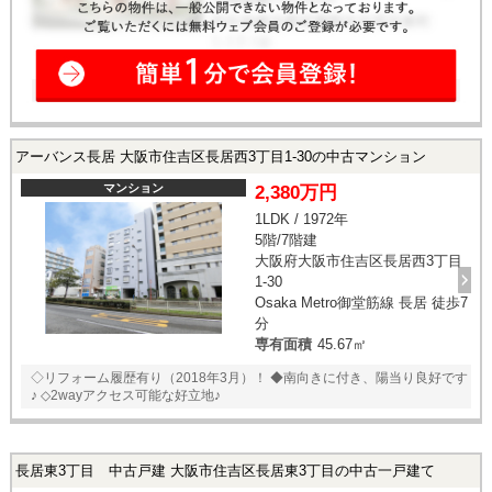
アーバンス長居 大阪市住吉区長居西3丁目1-30の中古マンション
マンション
2,380万円
1LDK / 1972年
5階/7階建
大阪府大阪市住吉区長居西3丁目
1-30
Osaka Metro御堂筋線 長居 徒歩7
分
専有面積
45.67㎡
◇リフォーム履歴有り（2018年3月）！ ◆南向きに付き、陽当り良好です
♪ ◇2wayアクセス可能な好立地♪
長居東3丁目 中古戸建 大阪市住吉区長居東3丁目の中古一戸建て