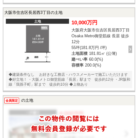
大阪市住吉区長居西3丁目の土地
土地
10,000万円
大阪府大阪市住吉区長居西3丁目
Osaka Metro御堂筋線 長居 徒歩
12分
55坪(181.8万円 /坪)
土地面積
181.81㎡ (公簿)
建ぺい率
60.0(%)
容積率
200.0(%)
◆建築条件なし お好きな工務店・ハウスメーカーで施工いただけます
◆好立地！ ・大阪メトロ御堂筋線「長居」駅まで 徒歩約12分 ・JR阪和
線「我孫子町」駅まで 徒歩約10分 ◆上物あり
の土地
会員限定