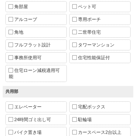
角部屋
ペット可
アルコーブ
専用ポーチ
角地
二世帯住宅
フルフラット設計
タワーマンション
事務所使用可
住宅性能保証付
住宅ローン減税適用可
能
共用部
エレベーター
宅配ボックス
24時間ゴミ出し可
駐輪場
バイク置き場
カースペース2台以上