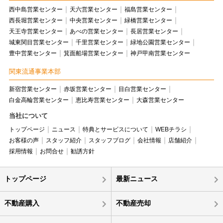
西中島営業センター
天六営業センター
福島営業センター
西長堀営業センター
中央営業センター
緑橋営業センター
天王寺営業センター
あべの営業センター
長居営業センター
城東関目営業センター
千里営業センター
緑地公園営業センター
豊中営業センター
箕面船場営業センター
神戸甲南営業センター
関東流通事業本部
新宿営業センター
赤坂営業センター
目白営業センター
白金高輪営業センター
恵比寿営業センター
大森営業センター
当社について
トップページ
ニュース
特典とサービスについて
WEBチラシ
お客様の声
スタッフ紹介
スタッフブログ
会社情報
店舗紹介
採用情報
お問合せ
勧誘方針
トップページ
最新ニュース
不動産購入
不動産売却