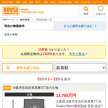
長居小学校 ｜関西（大阪・北摂・神戸）・関東（東京）で不動産の購入・売却、注文住宅、リノベーションの事なら株式会社ハウスコミュニケーション
検索
お知らせ
TOPページ
>
物件検索
>
不動産情報一覧
現在の検索条件
さらに条件を絞り込む
長居小学校
11件
見つかりました！
会員限定物件は
1322
件あります。
今すぐ見る
条件を絞り込む
11
1～11
件中
件を表示
大阪市住吉区長居東3丁目の土地
NEW
土地
13,750万円
大阪府大阪市住吉区長居東3丁目
Osaka Metro御堂筋線 長居 徒歩7