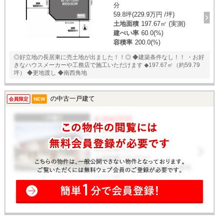
分
59.8坪(229.9万円 /坪)
土地面積
197.67㎡ (実測)
建ぺい率
60.0(%)
容積率
200.0(%)
◎好立地の長居東に売土地が出ました！！◎ ◆建築条件なし！！ ・お好
きなハウスメーカーや工務店で施工いただけます ◆197.67㎡（約59.79
坪） ◆更地渡し ◆南西角地
の中古一戸建て
会員限定
NEW