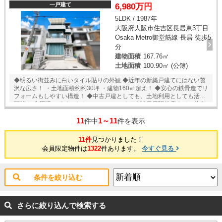
一戸建て
6,980万円
5LDK / 1987年
大阪府大阪市住吉区長居東3丁目
Osaka Metro御堂筋線 長居 徒歩5
分
建物面積
167.76㎡
土地面積
100.90㎡ (公簿)
◆明るい街並みに白いタイル貼りの外観 ◆近年の新築戸建てにはない贅
沢な広さ！ ・土地面積約約30坪 ・建物160㎡超え！ ◆安心の鉄骨造でリ
フォームもしやすい構造！ ◆中古戸建としても、土地利用としても活用
可能！ ◆周辺のポイント！ ・ローソンストア100長居駅前店まで 徒歩
約5分 ・ファミリーマート長居駅西店まで 徒歩約6分 ・関西スーパー長
11
1～11
居店まで 徒歩約6分 ・ライフあびこ店まで 徒歩約10分 ・ツルハドラ
件中
件を表示
ッグ住吉苅田店まで 徒歩約5分 ・長居小学校まで 徒歩約3分 ・我孫子
中学校まで 徒歩約5分
11件
見つかりました！
会員限定物件は
1322
件あります。
今すぐ見る
条件を絞り込む
さらに絞り込んで検索する