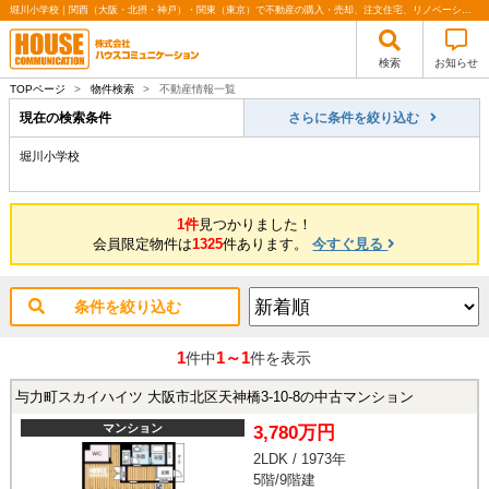
堀川小学校｜関西（大阪・北摂・神戸）・関東（東京）で不動産の購入・売却、注文住宅、リノベーションの事なら株式会社ハウスコミュニケーション
検索
お知らせ
TOPページ
>
物件検索
>
不動産情報一覧
現在の検索条件
さらに条件を絞り込む
堀川小学校
1件
見つかりました！
会員限定物件は
1325
件あります。
今すぐ見る
条件を絞り込む
1
1～1
件中
件を表示
与力町スカイハイツ 大阪市北区天神橋3-10-8の中古マンション
マンション
3,780万円
2LDK / 1973年
5階/9階建