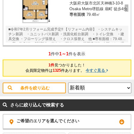
大阪府大阪市北区天神橋3-10-8
Osaka Metro堺筋線 扇町 徒歩4分
専有面積
79.48㎡
■令和7年2月リフォーム完成予定!! 【リフォーム内容】 ・システムキッ
チン新調 ・ユニットバス新調 ・洗面化粧台新調 ・トイレ交換 ・建
具交換 ・フローリング張替え ・クロス張替え 他 ■専有面積：79.48㎡
の広々2LDK!! 5階部分・南向きで陽当たり・眺望良好!! ■大阪メトロ堺
筋線【扇町】駅徒歩4分 JR大阪環状線【天満】駅徒歩5分 ★即日内覧
1
1～1
可能物件！お好きな日時でご内覧可能！★ 当店までお電話いただくか、
件中
件を表示
もしくは24時間対応可能「内覧予約・お問い合わせ」フォームよりお問
い合わせ下さい！業務に精通したスタッフが丁寧に対応致します。ご来
1件
見つかりました！
店が困難な場合は、ご希望場所でのお待ち合わせも可能です。
会員限定物件は
1325
件あります。
今すぐ見る
条件を絞り込む
さらに絞り込んで検索する
ご希望のエリアを選んでください