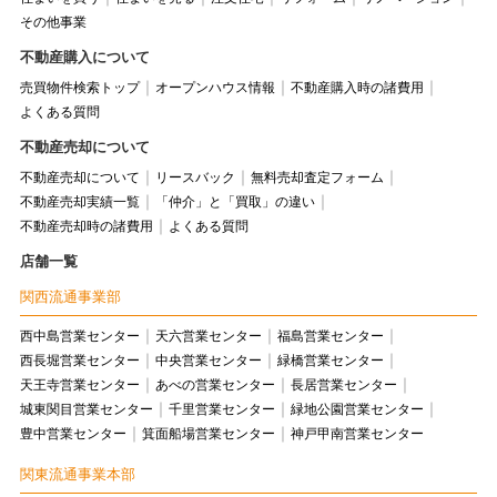
その他事業
不動産購入について
売買物件検索トップ
オープンハウス情報
不動産購入時の諸費用
よくある質問
不動産売却について
不動産売却について
リースバック
無料売却査定フォーム
不動産売却実績一覧
「仲介」と「買取」の違い
不動産売却時の諸費用
よくある質問
店舗一覧
関西流通事業部
西中島営業センター
天六営業センター
福島営業センター
西長堀営業センター
中央営業センター
緑橋営業センター
天王寺営業センター
あべの営業センター
長居営業センター
城東関目営業センター
千里営業センター
緑地公園営業センター
豊中営業センター
箕面船場営業センター
神戸甲南営業センター
関東流通事業本部