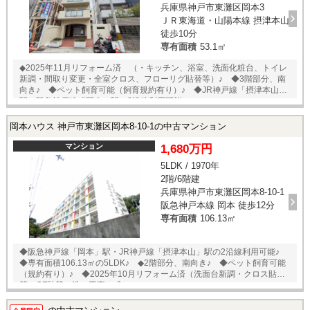
兵庫県神戸市東灘区岡本3
ＪＲ東海道・山陽本線 摂津本山
徒歩10分
専有面積
53.1㎡
◆2025年11月リフォーム済 （・キッチン、浴室、洗面化粧台、トイレ
新調・間取り変更・全室クロス、フローリグ貼替等）♪ ◆3階部分、南
向き♪ ◆ペット飼育可能（飼育規約有り）♪ ◆JR神戸線「摂津本山」
駅、阪急神戸線「岡本」駅の2沿線利用可能♪
岡本ハウス 神戸市東灘区岡本8-10-1の中古マンション
マンション
1,680万円
5LDK / 1970年
2階/6階建
兵庫県神戸市東灘区岡本8-10-1
阪急神戸本線 岡本 徒歩12分
専有面積
106.13㎡
◆阪急神戸線「岡本」駅・JR神戸線「摂津本山」駅の2沿線利用可能♪
◆専有面積106.13㎡の5LDK♪ ◆2階部分、南向き♪ ◆ペット飼育可能
（規約有り）♪ ◆2025年10月リフォーム済（洗面台新調・クロス貼
替・CF貼替・洗い工事一式）♪