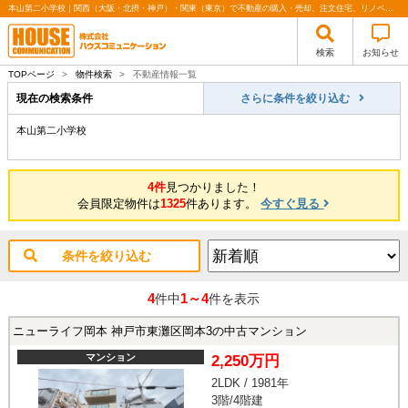
本山第二小学校｜関西（大阪・北摂・神戸）・関東（東京）で不動産の購入・売却、注文住宅、リノベーションの事なら株式会社ハウスコミュニケーション
検索
お知らせ
TOPページ
>
物件検索
>
不動産情報一覧
現在の検索条件
さらに条件を絞り込む
本山第二小学校
4件
見つかりました！
会員限定物件は
1325
件あります。
今すぐ見る
条件を絞り込む
4
1～4
件中
件を表示
ニューライフ岡本 神戸市東灘区岡本3の中古マンション
マンション
2,250万円
2LDK / 1981年
3階/4階建