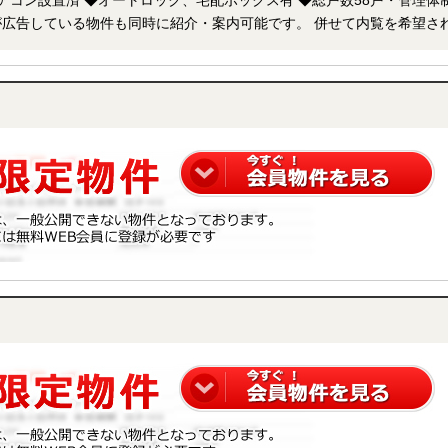
アコン設置済 ◆オートロック、宅配ボックス有 ◆総戸数58戸・管理体
下さい。