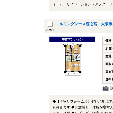
ォーム・リノベーション～アフターフォローまで
際は、物件名を担当者までお申し付け
ルモングレース森之宮｜大阪市
check
中古マンション
価格
所在
交通
間取
専有
築年
1
◆【全室リフォーム済】ぜひ現地にて
も弾みます ◆開放感と一体感が増す人