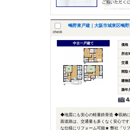
鴫野東戸建｜大阪市城東区鴫野
check
中古一戸建て
価格
所在
交通
間取
建物
築年
4
◆地震にも安心の軽量鉄骨造 ◆収納に
面道路は、交通量も多くなく安心です ◆
な仕様にリフォーム可能★ 弊社『リ