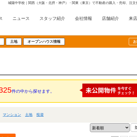
城陽中学校｜関西（大阪・北摂・神戸）・関東（東京）で不動産の購入・売却、注文
ス
ニュース
スタッフ紹介
会社情報
店舗紹介
来
土地
オープンハウス情報
お
325
件の中から探せます。
マンション
土地
投資