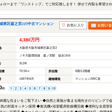
「ワンストップ」でご対応致します！ 併せて内覧を希望される
下さい。
城東区森之宮2の中古マンション
4,380万円
大阪府大阪市城東区森之宮2
地
ＪＲ大阪環状線 森ノ宮駅 徒歩16分
3LDK
り
70.56㎡
6階/12階建
面積
所在階
1997年8月
マンション/SRC造
月
建物構造
0
枚
綺麗な住まいをご覧下さい ◆自然と家族が集まる南向きのリビングで
気の対面キッチン採用 ◆食洗機×浴室暖房乾燥機完備 ◆便利な全居室