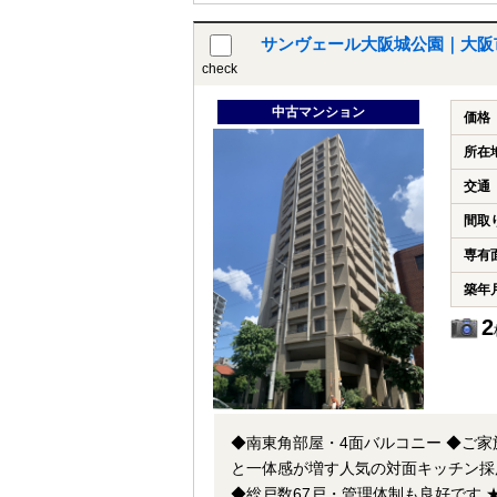
サンヴェール大阪城公園｜大阪
check
中古マンション
価格
所在
交通
間取
専有
築年
2
◆南東角部屋・4面バルコニー ◆ご家
と一体感が増す人気の対面キッチン採
◆総戸数67戸・管理体制も良好です ★お好きな仕様にリフォーム可能★ 弊社『リフォーム事業部』もございます