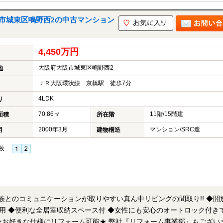
市城東区鴫野西2の中古マンション
4,450万円
大阪府大阪市城東区鴫野西2
地
ＪＲ大阪環状線 京橋駅 徒歩7分
4LDK
り
70.86㎡
11階/15階建
面積
所在階
2000年3月
マンション/SRC造
月
建物構造
枚
族とのコミュニケーションが取りやすい真ん中リビングの間取り!! ◆開
用 ◆便利な全居室収納スペース付 ◆女性にも安心のオートロック付き