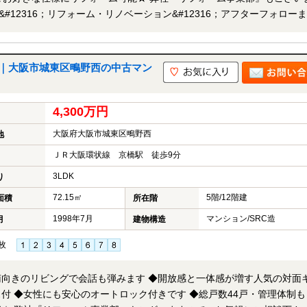
12316；リフォーム・リノベーション&#12316；アフターフォロー
で
物件名を担当者までお申し付け下さい。
｜大阪市城東区鴫野西の中古マン
4,300万円
大阪府大阪市城東区鴫野西
地
ＪＲ大阪環状線 京橋駅 徒歩9分
3LDK
り
72.15㎡
5階/12階建
面積
所在階
1998年7月
マンション/SRC造
月
建物構造
枚
南向きのリビングで会話も弾みます ◆開放感と一体感が増す人気の対面
付 ◆女性にも安心のオートロック付きです ◆総戸数44戸・管理体制も