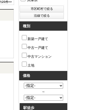
兵庫県
の20件>>
種別
新築一戸建て
中古一戸建て
中古マンション
土地
価格
～
駅徒歩