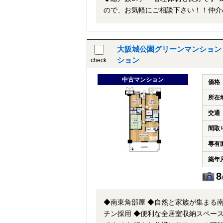
ので、お気軽にご相談下さい！！仲介&#
「ワンストップ」でご対応致します！ ※当社ではネットで他社様が広告している物件も同時に紹介・案内可能
す。 併せて内覧を希望される際は、
大阪城公園グリーンマンション
ション
check
中古マンション
価格
所在
交通
間取
専有
築年
8
◆南東角部屋 ◆自然と家族が集まる
チン採用 ◆便利な全居室収納スペース