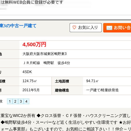
東3の中古一戸建て
4,500万円
大阪府大阪市城東区鴫野東3
地
ＪＲ片町線 鴫野駅 徒歩4分
4SDK
り
124.75㎡
94.71㎡
面積
土地面積
2011年5月
一戸建て/軽量鉄骨造
月
建物構造
枚
重宝なWIC2か所有 ◆クロス張替・ＣＦ張替・ハウスクリーニング渡し
鴫野駅徒歩4分・スーパーなど近く生活がしやすい住環境です ★お好き
フォーム事業部』もございますので、お気軽にご相談下さい！！仲介～