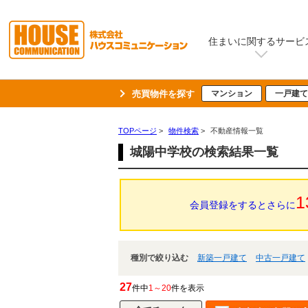
住まいに関するサービ
売買物件を探す
マンション
一戸建て
TOPページ
>
物件検索
>
不動産情報一覧
城陽中学校の検索結果一覧
1
会員登録をするとさらに
種別で絞り込む
新築一戸建て
中古一戸建て
27
件中
1～20
件を表示