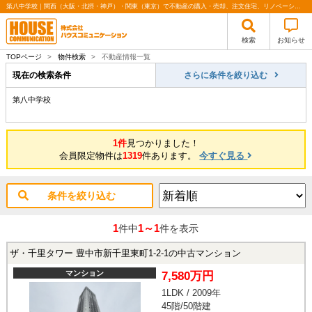
第八中学校｜関西（大阪・北摂・神戸）・関東（東京）で不動産の購入・売却、注文住宅、リノベーションの事なら株式会社ハウスコミュニケーション
検索
お知らせ
TOPページ
>
物件検索
>
不動産情報一覧
現在の検索条件
さらに条件を絞り込む
第八中学校
1件
見つかりました！
会員限定物件は
1319
件あります。
今すぐ見る
条件を絞り込む
1
1～1
件中
件を表示
ザ・千里タワー 豊中市新千里東町1-2-1の中古マンション
マンション
7,580万円
1LDK / 2009年
45階/50階建