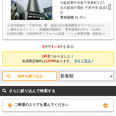
大阪府豊中市新千里東町1-2-1
北大阪急行電鉄 千里中央 徒歩1
分
専有面積
61.47㎡
☆北大阪急行「千里中央」駅 徒歩1分の免震構造タワーマンション！
～物件のポイント～ ・高層階45階部分 ・専有面積61.47㎡・1LDK・
LDK約19帖 ・2026年5月リフォーム完成 ・ペット飼育可能（規約あり）
・コンシェルジュサービス有り ＜リフォーム内容＞ ・キッチン、トイレ
入替え等 ＜交通機関＞ ・北大阪急行線 「千里中央」駅 徒歩1分 ・大
1
1～1
阪モノレール線 「千里中央」駅 徒歩5分 ～立地のポイント～ ◆「阪
件中
件を表示
急オアシス千里中央店」 徒歩1分 ◆「セブンイレブン千里中央駅北
店」 徒歩2分 ◆「東丘小学校」 徒歩10分 ◆「第八中学校」 徒歩11
1件
見つかりました！
分 ★室内ゆっくりご内覧頂く事ができますので、この機会に是非ご覧下
会員限定物件は
1319
件あります。
今すぐ見る
さい。 住宅ローン・資金計画もご相談下さい。 また、近隣の物件資料等
もご用意しております。 事前予約頂ければ、20時以降の内覧や当社定休
日の火曜日・水曜日の内覧も対応致します。
条件を絞り込む
さらに絞り込んで検索する
ご希望のエリアを選んでください