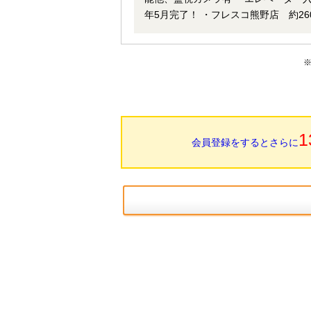
年5月完了！ ・フレスコ熊野店 約260ｍ ・豊中市立熊野田小学校 約1100ｍ ・豊中市立第十五中学校 約30ｍ
・豊中若葉会病院 約330ｍ ・スギ薬局東豊中店 約420ｍ ☆弊社
です！ 室内ゆっくりご内覧頂く事が
下さい。 また、近隣の物件資料等も
曜日・水曜日の内覧も対応致します。
1
会員登録をするとさらに