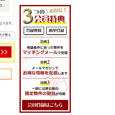
相談
の火
なります。