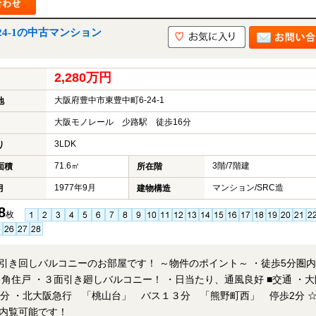
4-1の中古マンション
2,280万円
大阪府豊中市東豊中町6-24-1
地
大阪モノレール 少路駅 徒歩16分
3LDK
り
71.6㎡
3階/7階建
面積
所在階
1977年9月
マンション/SRC造
月
建物構造
8
枚
ーのお部屋です！ ～物件のポイント～ ・徒歩5分圏内に
戸 ・３面引き廻しバルコニー！ ・日当たり、通風良好 ■交通 ・大阪
分 ・北大阪急行 「桃山台」 バス１３分 「熊野町西」 停歩2分 ☆弊
内覧可能です！