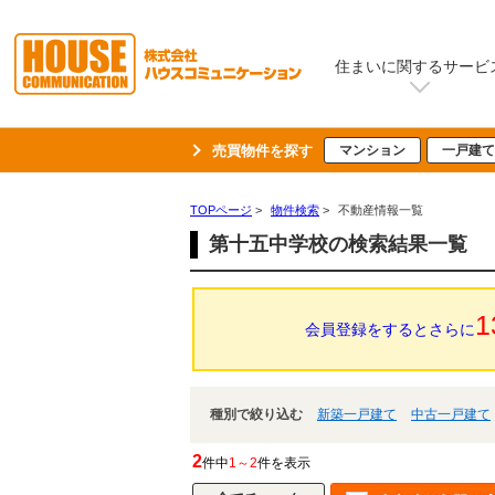
住まいに関するサービ
売買物件を探す
マンション
一戸建て
TOPページ
>
物件検索
>
不動産情報一覧
第十五中学校の検索結果一覧
1
会員登録をするとさらに
種別で絞り込む
新築一戸建て
中古一戸建て
2
件中
1～2
件を表示