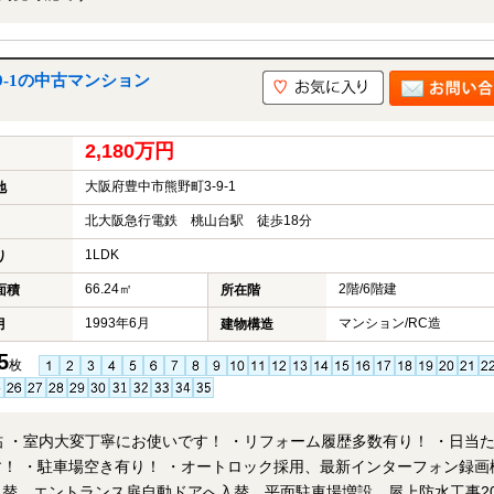
9-1の中古マンション
2,180万円
大阪府豊中市熊野町3-9-1
地
北大阪急行電鉄 桃山台駅 徒歩18分
1LDK
り
66.24㎡
2階/6階建
面積
所在階
1993年6月
マンション/RC造
月
建物構造
5
枚
5帖 ・室内大変丁寧にお使いです！ ・リフォーム履歴多数有り！ ・日当
す！ ・駐車場空き有り！ ・オートロック採用、最新インターフォン録画
入替、エントランス扉自動ドアへ入替、平面駐車場増設、屋上防水工事20