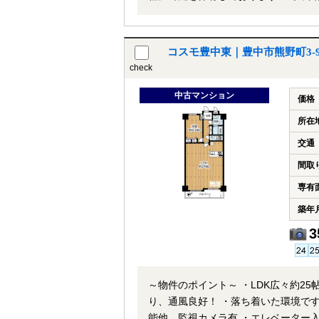
コスモ豊中東｜豊中市熊野町3-
check
中古マンション
価格
所在
交通
間取
専有
築年
3
～物件のポイント～ ・LDK広々約2
り、通風良好！ ・落ち着いた環境で
能他、監視カメラ有 ・エレベーター