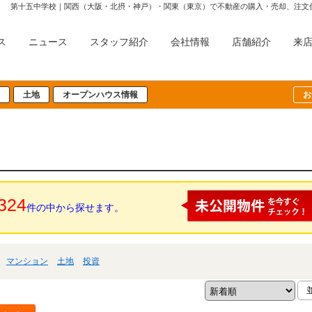
第十五中学校｜関西（大阪・北摂・神戸）・関東（東京）で不動産の購入・売却、注文
ス
ニュース
スタッフ紹介
会社情報
店舗紹介
来
土地
オープンハウス情報
お
324
件の中から探せます。
マンション
土地
投資