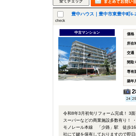
豊中ハウス｜豊中市東豊中町6-2
check
中古マンション
価格
所在
交通
間取
専有
築年
2
令和8年3月初旬リフォーム完成！ 3面引き回しバルコニ
スーパーなどの商業施設多数有り！ ・角住
モノレール本線 「少路」駅 徒歩16
社にて鍵を保有しておりますので即日