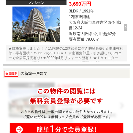
220ｍ ・セヴンイレブンまで約220ｍ ・育和小学校まで約700ｍ ・白鷺
マンション
3,690万円
中学校まで約1000ｍ ★売主様居住中の為、内覧予約受付中です！ ★当店
3LDK / 1991年
までお電話いただくか、もしくは24時間対応可能「内覧予約・お問い合
12階/15階建
わせ」フォームよりお問い合わせ下さい！ ※当社ではネットで他社様が
広告している物件も同時に紹介・案内可能です。 併せて内覧を希望され
大阪府大阪市東住吉区西今川3丁
る際は、物件名を担当者までお申し付け下さい。
目12-24
近鉄南大阪線 今川 徒歩2分
専有面積
79.66㎡
★価格変更しました！ ☆15階建の12階部分に付き眺望良好♪ ☆車庫権利
付・専有面積：79.66㎡の３ＬＤＫ！ ☆南西角部屋・引き廻しバルコニ
ーで全居室採光有り♪ ★2020年4月リフォーム歴有！ ★ＴＶモニター付
インターホンで安心♪ ☆オートロックシステム完備！ 【リフォーム内
容】 ・システムキッチン、浴室、洗面台・トイレ新調 ・フローリング・
クロス、ＣＦ貼替・洗濯パン新調 ・畳表替、襖貼替、建具新調他 【周辺
の新築一戸建て
会員限定
環境】 ・スーパーサンエー今川店まで約170ｍ ・スーパー万代今川店ま
で約650ｍ ・ココカラファイン今川店まで約210ｍ ・今川公園まで約
280ｍ ・今川駅前郵便局まで約200ｍ ★売主様居住中に付き、内覧予約
受付中です★ 当店までお電話いただくか、もしくは24時間対応可能「内
覧予約・お問い合わせ」フォームよりお問い合わせ下さい！ ※当社では
ネットで他社様が広告している物件も同時に紹介・案内可能です。 併せ
て内覧を希望される際は、物件名を担当者までお申し付け下さい。