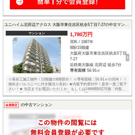
ユニハイム北田辺アクロス 大阪市東住吉区杭全5丁目7-27の中古マンション
マンション
1,780万円
3DK / 1987年
8階/15階建
大阪府大阪市東住吉区杭全5丁目
7-27
近鉄南大阪線 北田辺 徒歩7分
専有面積
56.91㎡
☆長谷工施工物件！15階建の8階部分！ ☆専有面積：56.91㎡の3DK！ ☆
南向きバルコニーに付き陽当り良好♪ ★内覧予約受付中！是非一度ご覧下
さい！★ 当店までお電話いただくか、もしくは24時間対応可能「内覧予
約・お問い合わせ」フォームよりお問い合わせ下さい！ ※当社ではネッ
トで他社様が広告している物件も同時に紹介・案内可能です。 併せて内
覧を希望される際は、物件名を担当者までお申し付け下さい。
の中古マンション
会員限定