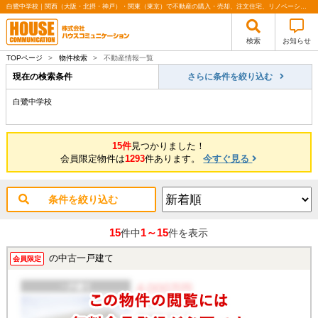
白鷺中学校｜関西（大阪・北摂・神戸）・関東（東京）で不動産の購入・売却、注文住宅、リノベーションの事なら株式会社ハウスコミュニケーション
検索
お知らせ
TOPページ
>
物件検索
>
不動産情報一覧
現在の検索条件
さらに条件を絞り込む
白鷺中学校
15件
見つかりました！
会員限定物件は
1293
件あります。
今すぐ見る
条件を絞り込む
15
1～15
件中
件を表示
の中古一戸建て
会員限定