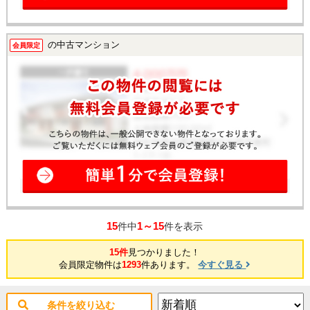
の中古マンション
会員限定
15
1～15
件中
件を表示
15件
見つかりました！
会員限定物件は
1293
件あります。
今すぐ見る
条件を絞り込む