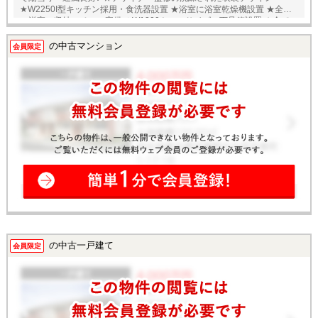
★W2250I型キッチン採用・食洗器設置 ★浴室に浴室乾燥機設置 ★全て
の洋室に収納スペース完備 ★W1200トールサイズの下足箱設置 ★全ての
窓に内窓設置(気密断熱・防音・防犯効果) ★全ての居室に壁掛けエアコ
ン設置可能 ☆2026年6月中旬フルリノベーション完成予定！ ・キッチ
の中古マンション
会員限定
ン・ユニットバス・トイレ新調 ・洗面化粧台・洗濯パン新調 ・LDKフロ
ーリング張替・美装工事他 ☆オートロックでセキュリティ完備！ ☆近隣
にはスーパー、コンビニ、郵便局や病院もあり生活に便利な環境です♪ ★
只今、内覧予約受付中です！★ 当店までお電話いただくか、もしくは24
時間対応可能「内覧予約・お問い合わせ」フォームよりお問い合わせ下
さい！ ※当社ではネットで他社様が広告している物件も同時に紹介・案
内可能です。 併せて内覧を希望される際は、物件名を担当者までお申し
付け下さい。
の中古一戸建て
会員限定