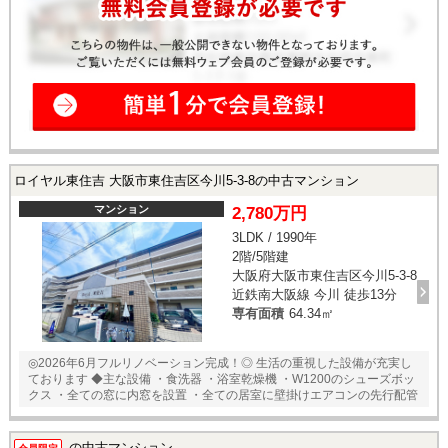
ロイヤル東住吉 大阪市東住吉区今川5-3-8の中古マンション
マンション
2,780万円
3LDK / 1990年
2階/5階建
大阪府大阪市東住吉区今川5-3-8
近鉄南大阪線 今川 徒歩13分
専有面積
64.34㎡
◎2026年6月フルリノベーション完成！◎ 生活の重視した設備が充実し
ております ◆主な設備 ・食洗器 ・浴室乾燥機 ・W1200のシューズボッ
クス ・全ての窓に内窓を設置 ・全ての居室に壁掛けエアコンの先行配管
の中古マンション