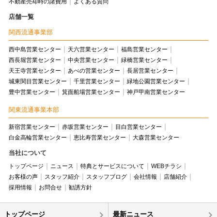
不動産売却時の諸費用
よくある質問
店舗一覧
関西流通事業部
西中島営業センター
天六営業センター
福島営業センター
西長堀営業センター
中央営業センター
緑橋営業センター
天王寺営業センター
あべの営業センター
長居営業センター
城東関目営業センター
千里営業センター
緑地公園営業センター
豊中営業センター
箕面船場営業センター
神戸甲南営業センター
関東流通事業本部
新宿営業センター
赤坂営業センター
目白営業センター
白金高輪営業センター
恵比寿営業センター
大森営業センター
当社について
トップページ
ニュース
特典とサービスについて
WEBチラシ
お客様の声
スタッフ紹介
スタッフブログ
会社情報
店舗紹介
採用情報
お問合せ
勧誘方針
トップページ
最新ニュース