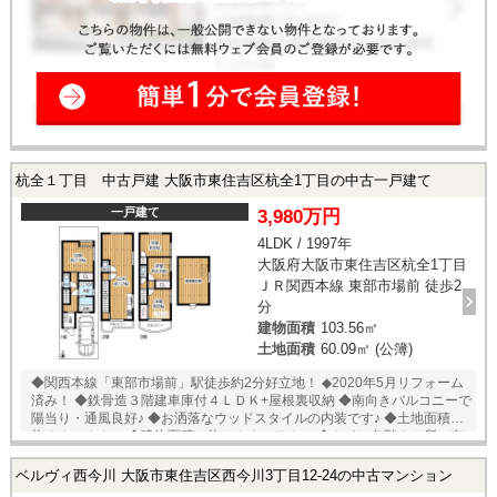
杭全１丁目 中古戸建 大阪市東住吉区杭全1丁目の中古一戸建て
一戸建て
3,980万円
4LDK / 1997年
大阪府大阪市東住吉区杭全1丁目
ＪＲ関西本線 東部市場前 徒歩2
分
建物面積
103.56㎡
土地面積
60.09㎡ (公簿)
◆関西本線「東部市場前」駅徒歩約2分好立地！ ◆2020年5月リフォーム
済み！ ◆鉄骨造３階建車庫付４ＬＤＫ+屋根裏収納 ◆南向きバルコニーで
陽当り・通風良好♪ ◆お洒落なウッドスタイルの内装です♪ ◆土地面積：
約６０．０９㎡ ◆建物面積：約１０３．５６㎡ ◆トイレ各階３か所に有
り 【リフォーム内容】 ・システムキッチン、浴室、トイレ・洗面化粧台
新調 ・全室クロス、ＣＦ、フロアタイル貼替 ・和室、階段新調他 【周
ベルヴィ西今川 大阪市東住吉区西今川3丁目12-24の中古マンション
辺環境】 ・ダイエー・イオンフフードまで約170ｍ ・ローソンまで約