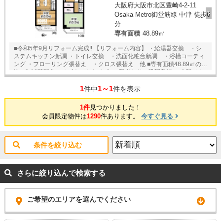
大阪府大阪市北区豊崎4-2-11
Osaka Metro御堂筋線 中津 徒歩6
分
専有面積
48.89㎡
■令和5年9月リフォーム完成!! 【リフォーム内容】 ・給湯器交換 ・シ
ステムキッチン新調 ・トイレ交換 ・洗面化粧台新調 ・浴槽コーティ
ング ・フローリング張替え ・クロス張替え 他 ■専有面積48.89㎡の３
K 9-10階部分のメゾネットタイプ♪ 陽当たり・眺望良好♪ ■大阪メト
ロ御堂筋線【中津】駅徒歩6分 梅田エリアも徒歩圏内です♪ ★即日内覧
1
1～1
可能物件！お好きな日時でご内覧可能！★ 当店までお電話いただくか、
件中
件を表示
もしくは24時間対応可能「内覧予約・お問い合わせ」フォームよりお問
い合わせ下さい！業務に精通したスタッフが丁寧に対応致します。ご来
1件
見つかりました！
店が困難な場合は、ご希望場所でのお待ち合わせも可能です。
会員限定物件は
1290
件あります。
今すぐ見る
条件を絞り込む
さらに絞り込んで検索する
ご希望のエリアを選んでください