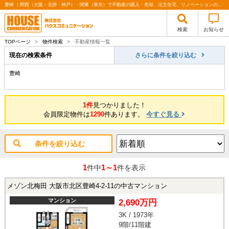
豊崎 ｜関西（大阪・北摂・神戸）・関東（東京）で不動産の購入・売却、注文住宅、リノベーションの事なら株式会社ハウスコミュニケーション
検索
お知らせ
TOPページ
>
物件検索
>
不動産情報一覧
現在の検索条件
さらに条件を絞り込む
豊崎
1件
見つかりました！
会員限定物件は
1290
件あります。
今すぐ見る
条件を絞り込む
1
1～1
件中
件を表示
メゾン北梅田 大阪市北区豊崎4-2-11の中古マンション
マンション
2,690万円
3K / 1973年
9階/11階建