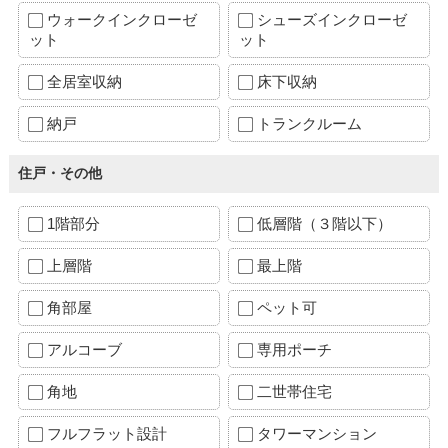
ウォークインクローゼ
シューズインクローゼ
ット
ット
全居室収納
床下収納
納戸
トランクルーム
住戸・その他
1階部分
低層階（３階以下）
上層階
最上階
角部屋
ペット可
アルコーブ
専用ポーチ
角地
二世帯住宅
フルフラット設計
タワーマンション