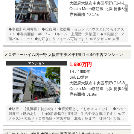
大阪府大阪市中央区平野町1-4-1
Osaka Metro堺筋線 北浜 徒歩5分
専有面積
40.17㎡
◆事務所利用可能！ ◆投資用・収益用・セカンドハウスとしてもオスス
メ！ ◆専有面積：40.17㎡・1ルーム・上層階・角部屋！ ◆10階部分！2
面バルコニー！ ◆お好きにリフォーム可能です！ ≪アクセス≫ 大阪メト
ロ堺筋線 北浜駅 徒歩5分 京阪本線 北浜駅 徒歩5分 ≪周辺環境≫ フレス
コ北浜プラザ店 約400m（徒歩5分） THE Kitahama PLAZA 約
400m（徒歩5分） セブンイレブン北浜道修町通店 約140m（徒歩2分）
メロディーハイム内平野 大阪市中央区平野町1-6-8の中古マンション
中之島公園 約880m（徒歩11分） ★お好きな仕様にリフォーム可能★ 弊
社『リフォーム事業部』もございますので、お気軽にご相談下さい！！
マンション
1,680万円
仲介→リフォーム・リノベーション→アフターフォローまで「ワンスト
1R / 1980年
ップ」でご対応致します！ 【ご内覧やご相談】ご希望物件へのご案内・
5階/10階建
詳細な説明を、業務に精通したスタッフが丁寧に対応致します。お店に
来られなくてもご希望の場所でお待ち合わせや、ご自宅への送迎も可能
大阪府大阪市中央区平野町1-6-8
です♪ ※当社ではネットで他社様が広告している物件も同時に紹介・案内
Osaka Metro堺筋線 北浜 徒歩4分
可能です。 併せて内覧を希望される際は、物件名を担当者までお申し付
専有面積
31.9㎡
け下さい。
◆駅近！【北浜駅】徒歩4分！ ◆投資用としてもオススメです！ ◆ペット
飼育可（規約あり）！ ◆5沿線4駅利用可能！生活至便な環境です！ ≪ア
クセス≫ 大阪メトロ堺筋線・京阪本線『北浜』駅まで 徒歩4分 大阪メ
トロ中央線・堺筋線『堺筋本町』駅まで 徒歩8分 京阪中之島線『なに
わ橋』駅まで 徒歩10分 大阪メトロ御堂筋線・京阪本線『淀屋橋』駅ま
で 徒歩10分 ≪周辺環境≫ ◆買い物・生活施設 セブンイレブン 北浜道