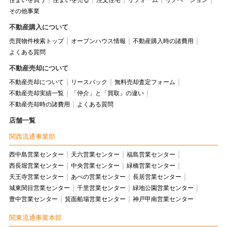
住まいを買う
住まいを売る
注文住宅
リフォーム
リノベーション
その他事業
不動産購入について
売買物件検索トップ
オープンハウス情報
不動産購入時の諸費用
よくある質問
不動産売却について
不動産売却について
リースバック
無料売却査定フォーム
不動産売却実績一覧
「仲介」と「買取」の違い
不動産売却時の諸費用
よくある質問
店舗一覧
関西流通事業部
西中島営業センター
天六営業センター
福島営業センター
西長堀営業センター
中央営業センター
緑橋営業センター
天王寺営業センター
あべの営業センター
長居営業センター
城東関目営業センター
千里営業センター
緑地公園営業センター
豊中営業センター
箕面船場営業センター
神戸甲南営業センター
関東流通事業本部