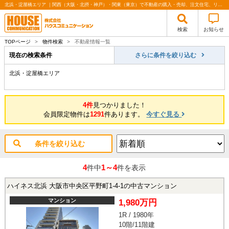
北浜・淀屋橋エリア ｜関西（大阪・北摂・神戸）・関東（東京）で不動産の購入・売却、注文住宅、リノベーションの事なら株式会社ハウスコミュニケーション
検索
お知らせ
TOPページ
>
物件検索
>
不動産情報一覧
現在の検索条件
さらに条件を絞り込む
北浜・淀屋橋エリア
4件
見つかりました！
会員限定物件は
1291
件あります。
今すぐ見る
条件を絞り込む
4
1～4
件中
件を表示
ハイネス北浜 大阪市中央区平野町1-4-1の中古マンション
マンション
1,980万円
1R / 1980年
10階/11階建