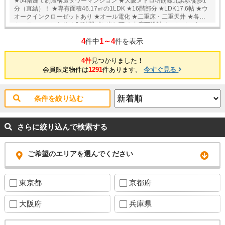
★54階建て制震構造タワーマンション ★大阪メトロ堺筋線北浜駅徒歩1
分（直結）！ ★専有面積46.17㎡の1LDK ★16階部分 ★LDK17.6帖 ★ウ
オークインクローゼットあり ★オール電化 ★二重床・二重天井 ★各階ゴ
ミステーションあり ★24時間ゴミ出し可 ★内廊下設計 ★エレベーター
15台 ★24時間有人管理 ★浴室乾燥機・電気式床暖房 ★フルオートバス
4
1～4
★ペット飼育可（規約制限有） 〈共用施設〉 ◎コンシェルジュサービス
件中
件を表示
◎ビッグテーブルラウンジ 11階 ◎AVラウンジ 11階 ◎ガーデンカフ
ェ 11階 ◎和室「千望亭」11階 ◎集会室 12階 ◎ビューラウンジ「ス
4件
見つかりました！
カイブルー」29階 ◎ゲストルーム「ゴールド」29階 〈アクセス〉 ◎大
会員限定物件は
1291
件あります。
今すぐ見る
阪メトロ堺筋線北浜駅徒歩1分 ◎京阪本線北浜駅徒歩3分 ◎大阪メトロ御
堂筋線淀屋橋駅徒歩7分 ★スーパー・コンビニが近隣に有り生活便利な
環境です♪ ※当社ではネットで他社様が広告している物件も同時に紹介・
案内可能です。 併せて内覧を希望される際は、物件名を担当者までお申
条件を絞り込む
し付け下さい。
さらに絞り込んで検索する
ご希望のエリアを選んでください
東京都
京都府
大阪府
兵庫県