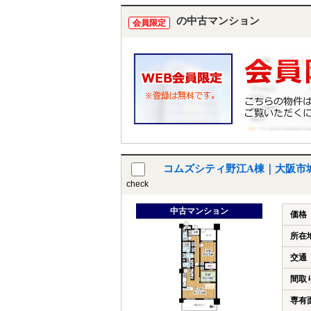
の中古マンション
会員限定
コムズシティ野江A棟｜大阪市
check
中古マンション
価格
所在
交通
間取
専有