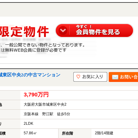
城東区中央2の中古マンション
3,790万円
大阪府大阪市城東区中央2
地
京阪本線 野江駅 徒歩5分
2LDK
り
57.86㎡
2階/14階建
面積
所在階