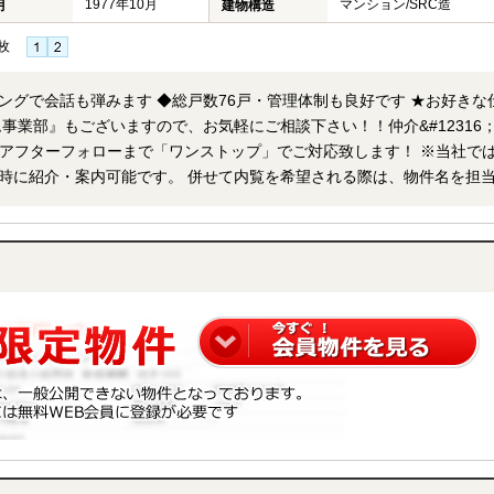
1977年10月
マンション/SRC造
月
建物構造
枚
会話も弾みます ◆総戸数76戸・管理体制も良好です ★お好きな仕様
事業部』もございますので、お気軽にご相談下さい！！仲介&#12316
アフターフォローまで「ワンストップ」でご対応致します！ ※当社ではネ
時に紹介・案内可能です。 併せて内覧を希望される際は、物件名を担