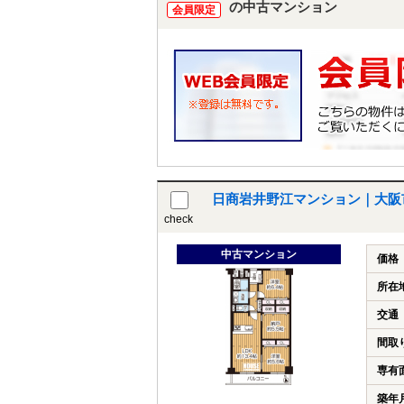
の中古マンション
会員限定
日商岩井野江マンション｜大阪
check
中古マンション
価格
所在
交通
間取
専有
築年