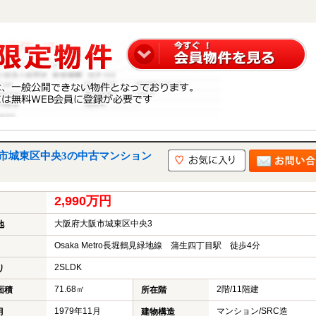
市城東区中央3の中古マンション
2,990万円
大阪府大阪市城東区中央3
地
Osaka Metro長堀鶴見緑地線 蒲生四丁目駅 徒歩4分
2SLDK
り
71.68㎡
2階/11階建
面積
所在階
1979年11月
マンション/SRC造
月
建物構造