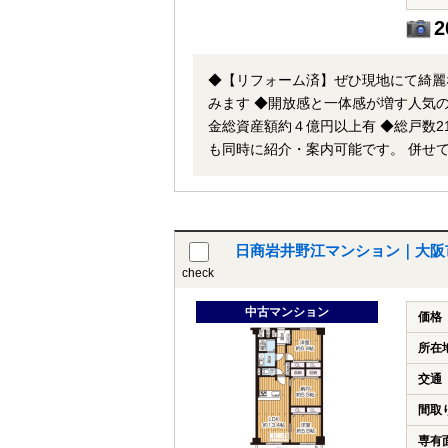
2
◆【リフォーム済】ぜひ現地にて綺麗
みます ◆開放感と一体感が増す人気の
金総資産額約４億円以上有 ◆総戸数214戸・管理体制も良好です
も同時に紹介・案内可能です。 併せ
日商岩井野江マンション｜大阪
check
中古マンション
価格
所在
交通
間取
専有