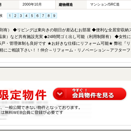
2000年10月
マンション/SRC造
月
建物構造
枚
則有） ◆リビングは東向きの朝日が差込むお部屋 ◆便利な全居室収納
温泉）など共有施設充実 ◆24時間ゴミ出し可能（利用制限有） ◆女性
お好きな仕様にリフォーム可能★ 弊社『リフォ
軽にご相談下さい！！仲介～リフォーム・リノベーション～アフターフ
物件も同時に紹介・案
る際は、物件名を担当者までお申し付け下さい。