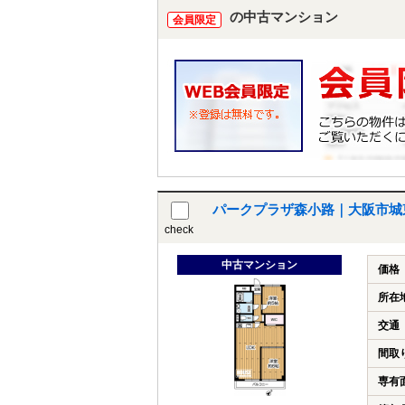
の中古マンション
会員限定
パークプラザ森小路｜大阪市城
check
中古マンション
価格
所在
交通
間取
専有