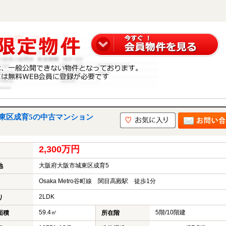
東区成育5の中古マンション
2,300万円
大阪府大阪市城東区成育5
地
Osaka Metro谷町線 関目高殿駅 徒歩1分
2LDK
り
59.4㎡
5階/10階建
面積
所在階