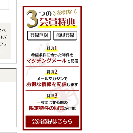
スペ
にも安
ォ