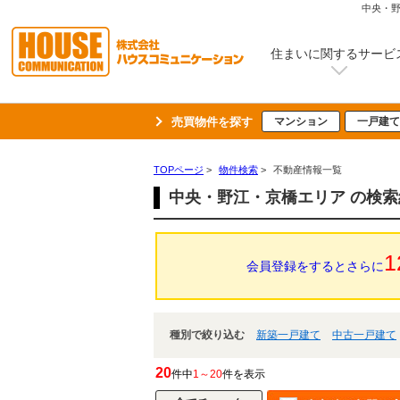
中央・
住まいに関するサービ
売買物件を探す
マンション
一戸建て
TOPページ
>
物件検索
>
不動産情報一覧
中央・野江・京橋エリア の検
1
会員登録をするとさらに
種別で絞り込む
新築一戸建て
中古一戸建て
20
件中
1～20
件を表示