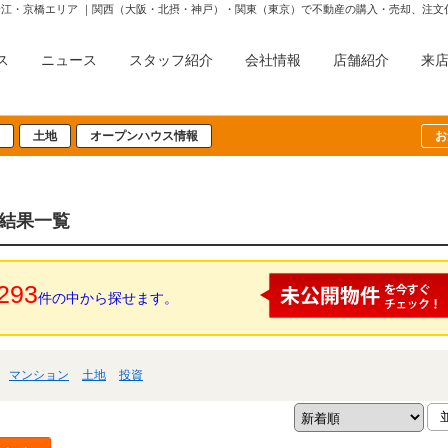
野江・京橋エリア ｜関西（大阪・北摂・神戸）・関東（東京）で不動産の購入・売却、注文
ス
ニュース
スタッフ紹介
会社情報
店舗紹介
来
土地
オープンハウス情報
お
索結果一覧
293
件の中から探せます。
マンション
土地
投資