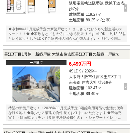
阪堺電気軌道阪堺線 我孫子道 徒
歩7分
建物面積
119.27㎡
土地面積
89.25㎡ (公簿)
◆令和8年11月完成予定の新築戸建て！ まっさらなおうちで新生活のス
タート！！◆ ◆家族をとても大切にできる間取りです ◇LDK ・約18.25帖
という広々としたLDKでご家族様の団らんが弾みます♪ ・リビング階段
になっておりますので必ずお子様のお顔を見ていただけます ・キッチン
が対面式となっておりますのでお子様を見守りながらの家事が可能です
◇収納充実 ・各居室に収納がございますので、室内をすっきりとさせる
墨江3丁目1号棟 新築戸建 大阪市住吉区墨江3丁目の新築一戸建て
ことができます ・増えていくお子様との思い出もしっかりと保管してい
ただけます
一戸建て
6,499万円
4SLDK / 2026年
大阪府大阪市住吉区墨江3丁目
南海線 住吉大社 徒歩9分
建物面積
102.47㎡
土地面積
89.49㎡
待望の新築戸建て！！2026年11月完成予定 3沿線利用可能で生活に便利
な好立地！ ◆希少な２階建て物件 長くお住まいいただけます ◆設備充
実！ ・対面式キッチン（食器洗浄乾燥機付き） ・シャワートイレ ・三
面鏡付き洗面化粧台 ・浴室暖房乾燥機 ・手すり付き階段 ・24時間換気
対応（排気用） ・リビングにステディカウンター、書斎 ・駐車スペース
2台分 ◆収納充実 ・小屋根裏収納 ・床下収納 ◆省エネ性能ラベル ・エネ