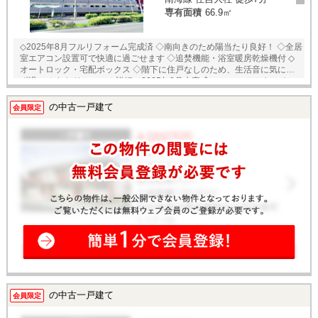
専有面積
66.9㎡
◇2025年8月フルリフォーム完成済 ◇南向きのため陽当たり良好！ ◇全居
室エアコン設置可で快適に過ごせます ◇追焚機能・浴室暖房乾燥機付 ◇
オートロック・宅配ボックス ◇階下に住戸なしのため、生活音に気にせ
ず過ごせます リフォーム詳細（2025年8月末完成） ・システムキッチ
ン・ユニットバス（追焚機能・浴室乾燥暖房機）・洗面化粧台 ・トイ
レ（温水洗浄便座付き）・給湯器交換・フローリング貼替（LDK・廊
の中古一戸建て
会員限定
下・各洋室）・CF貼替（洗面・トイレ）・クロス全面貼替等
の中古一戸建て
会員限定