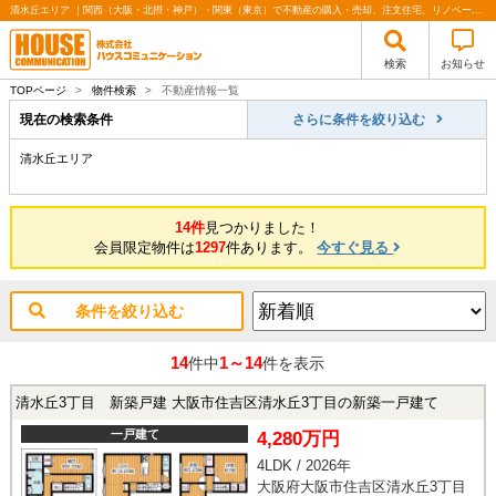
清水丘エリア ｜関西（大阪・北摂・神戸）・関東（東京）で不動産の購入・売却、注文住宅、リノベーションの事なら株式会社ハウスコミュニケーション
検索
お知らせ
TOPページ
>
物件検索
>
不動産情報一覧
現在の検索条件
さらに条件を絞り込む
清水丘エリア
14件
見つかりました！
会員限定物件は
1297
件あります。
今すぐ見る
条件を絞り込む
14
1～14
件中
件を表示
清水丘3丁目 新築戸建 大阪市住吉区清水丘3丁目の新築一戸建て
一戸建て
4,280万円
4LDK / 2026年
大阪府大阪市住吉区清水丘3丁目