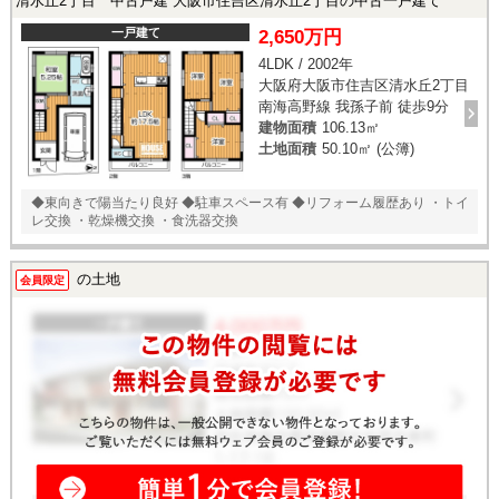
清水丘2丁目 中古戸建 大阪市住吉区清水丘2丁目の中古一戸建て
ルギー消費性能 ★★★ ・断熱性能 【5】 ◆フラット35 S利用可能
一戸建て
2,650万円
4LDK / 2002年
大阪府大阪市住吉区清水丘2丁目
南海高野線 我孫子前 徒歩9分
建物面積
106.13㎡
土地面積
50.10㎡ (公簿)
◆東向きで陽当たり良好 ◆駐車スペース有 ◆リフォーム履歴あり ・トイ
レ交換 ・乾燥機交換 ・食洗器交換
の土地
会員限定