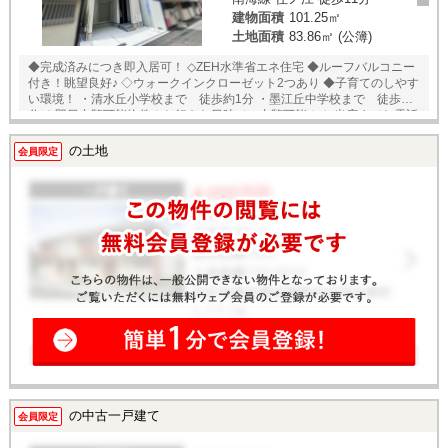
建物面積
101.25㎡
土地面積
83.86㎡ (公簿)
◆完成済みにつき即入居可！ ◇ZEH水準省エネ住宅 ◆ルーフバルコニー
付き！眺望良好♪ ◇ウォークインクローゼット2つあり ◆子育てのしやす
い環境！ ・清水丘小学校まで 徒歩約1分 ・墨江丘中学校まで 徒歩約9
分 ★即日内覧可能物件！お好きな日時でご内覧可能！★ 当店までお電話
いただくか、もしくは24時間対応可能「内覧予約・お問い合わせ」フォ
ームよりお問い合わせ下さい！業務に精通したスタッフが丁寧に対応致
の土地
会員限定
します。ご来店が困難な場合は、ご希望場所でのお待ち合わせも可能で
す。
の中古一戸建て
会員限定