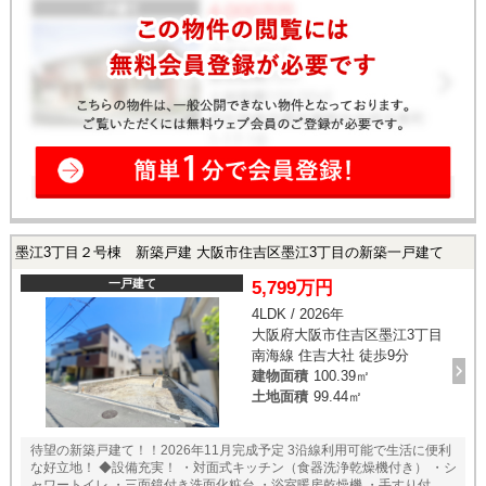
墨江3丁目２号棟 新築戸建 大阪市住吉区墨江3丁目の新築一戸建て
一戸建て
5,799万円
4LDK / 2026年
大阪府大阪市住吉区墨江3丁目
南海線 住吉大社 徒歩9分
建物面積
100.39㎡
土地面積
99.44㎡
待望の新築戸建て！！2026年11月完成予定 3沿線利用可能で生活に便利
な好立地！ ◆設備充実！ ・対面式キッチン（食器洗浄乾燥機付き） ・シ
ャワートイレ ・三面鏡付き洗面化粧台 ・浴室暖房乾燥機 ・手すり付き