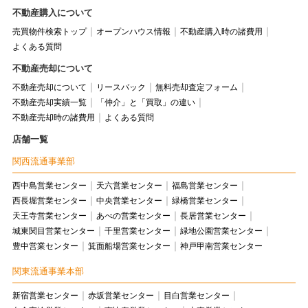
不動産購入について
売買物件検索トップ
オープンハウス情報
不動産購入時の諸費用
よくある質問
不動産売却について
不動産売却について
リースバック
無料売却査定フォーム
不動産売却実績一覧
「仲介」と「買取」の違い
不動産売却時の諸費用
よくある質問
店舗一覧
関西流通事業部
西中島営業センター
天六営業センター
福島営業センター
西長堀営業センター
中央営業センター
緑橋営業センター
天王寺営業センター
あべの営業センター
長居営業センター
城東関目営業センター
千里営業センター
緑地公園営業センター
豊中営業センター
箕面船場営業センター
神戸甲南営業センター
関東流通事業本部
新宿営業センター
赤坂営業センター
目白営業センター