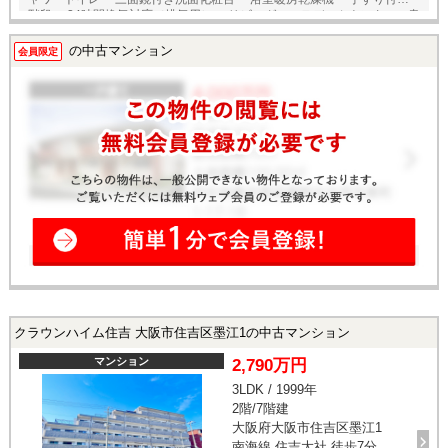
階段 ・24時間換気対応（排気用） ・リビングにステディカウンター、書
斎 ・駐車スペース2台分 ◆収納充実 ・ファミリークローゼット ・ウォー
クインクローゼット ◆省エネ性能ラベル ・エネルギー消費性能 ★★★
の中古マンション
会員限定
・断熱性能 【5】 ◆フラット35 S利用可能
クラウンハイム住吉 大阪市住吉区墨江1の中古マンション
マンション
2,790万円
3LDK / 1999年
2階/7階建
大阪府大阪市住吉区墨江1
南海線 住吉大社 徒歩7分