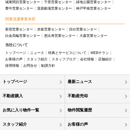
城東関目営業センター
千里営業センター
緑地公園営業センター
豊中営業センター
箕面船場営業センター
神戸甲南営業センター
関東流通事業本部
新宿営業センター
赤坂営業センター
目白営業センター
白金高輪営業センター
恵比寿営業センター
大森営業センター
当社について
トップページ
ニュース
特典とサービスについて
WEBチラシ
お客様の声
スタッフ紹介
スタッフブログ
会社情報
店舗紹介
採用情報
お問合せ
勧誘方針
トップページ
最新ニュース
不動産購入
不動産売却
お気に入り物件一覧
物件閲覧履歴
スタッフ紹介
お客様の声