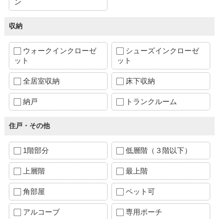
ン
収納
ウォークインクローゼ
シューズインクローゼ
ット
ット
全居室収納
床下収納
納戸
トランクルーム
住戸・その他
1階部分
低層階（３階以下）
上層階
最上階
角部屋
ペット可
アルコーブ
専用ポーチ