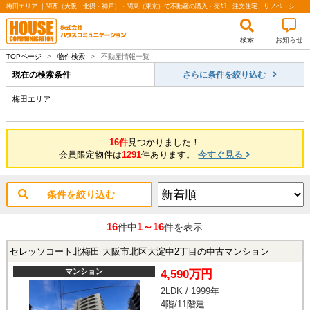
梅田エリア ｜関西（大阪・北摂・神戸）・関東（東京）で不動産の購入・売却、注文住宅、リノベーションの事なら株式会社ハウスコミュニケーション
検索
お知らせ
TOPページ
>
物件検索
>
不動産情報一覧
現在の検索条件
さらに条件を絞り込む
梅田エリア
16件
見つかりました！
会員限定物件は
1291
件あります。
今すぐ見る
条件を絞り込む
16
1～16
件中
件を表示
セレッソコート北梅田 大阪市北区大淀中2丁目の中古マンション
マンション
4,590万円
2LDK / 1999年
4階/11階建