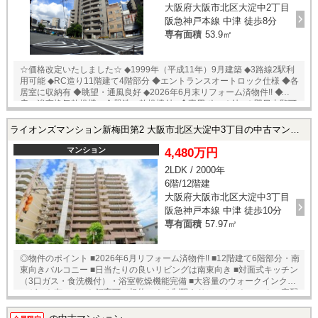
大阪府大阪市北区大淀中2丁目
阪急神戸本線 中津 徒歩8分
専有面積
53.9㎡
☆価格改定いたしました☆ ◆1999年（平成11年）9月建築 ◆3路線2駅利
用可能 ◆RC造り11階建て4階部分 ◆エントランスオートロック仕様 ◆各
居室に収納有 ◆眺望・通風良好 ◆2026年6月末リフォーム済物件!! ◆床暖
房、浴室換気乾燥機、食器洗い乾燥機付♪ ◆専用ポーチ付♪ ★即日内覧可
能物件！お好きな日時でご内覧可能！★ 当店までお電話いただくか、も
しくは24時間対応可能「内覧予約・お問い合わせ」フォームよりお問い
ライオンズマンション新梅田第2 大阪市北区大淀中3丁目の中古マンション
合わせ下さい！業務に精通したスタッフが丁寧に対応致します。ご来店
が困難な場合は、ご希望場所でのお待ち合わせも可能です。
マンション
4,480万円
2LDK / 2000年
6階/12階建
大阪府大阪市北区大淀中3丁目
阪急神戸本線 中津 徒歩10分
専有面積
57.97㎡
◎物件のポイント ■2026年6月リフォーム済物件!! ■12階建て6階部分・南
東向きバルコニー ■日当たりの良いリビングは南東向き ■対面式キッチン
（3口ガス・食洗機付）・浴室乾燥機能完備 ■大容量のウォークインクロ
ーゼット有 ■ペット飼育可（規約による制限あり） ■オートロック・宅配
BOX完備 ★即日内覧可能物件！お好きな日時でご内覧可能！★ 当店まで
お電話いただくか、もしくは24時間対応可能「内覧予約・お問い合わ