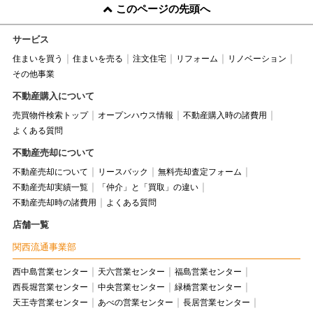
このページの先頭へ
サービス
住まいを買う
住まいを売る
注文住宅
リフォーム
リノベーション
その他事業
不動産購入について
売買物件検索トップ
オープンハウス情報
不動産購入時の諸費用
よくある質問
不動産売却について
不動産売却について
リースバック
無料売却査定フォーム
不動産売却実績一覧
「仲介」と「買取」の違い
不動産売却時の諸費用
よくある質問
店舗一覧
関西流通事業部
西中島営業センター
天六営業センター
福島営業センター
西長堀営業センター
中央営業センター
緑橋営業センター
天王寺営業センター
あべの営業センター
長居営業センター