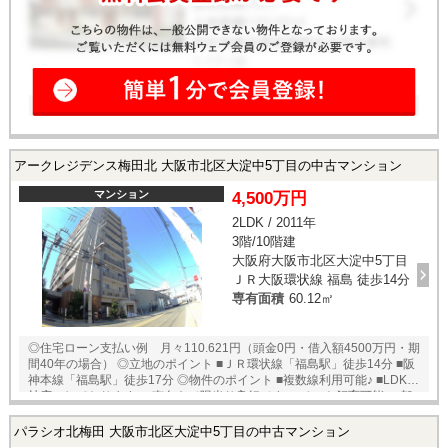
アークレジデンス梅田北 大阪市北区大淀中5丁目の中古マンション
マンション
4,500万円
2LDK / 2011年
3階/10階建
大阪府大阪市北区大淀中5丁目
ＪＲ大阪環状線 福島 徒歩14分
専有面積
60.12㎡
◎住宅ローン支払い例 月々110.621円（頭金0円・借入額4500万円・期
間40年の場合） ◎立地のポイント ■ＪＲ環状線「福島駅」徒歩14分 ■阪
神本線「福島駅」徒歩17分 ◎物件のポイント ■複数線利用可能♪ ■LDK15
帖広々しております♪ ■南向きで陽当り良好です♪ ■ペット飼育可能♪ ■都
市近郊の閑静な立地♪ ◎ご案内・物件パンフレットのご請求はお気軽にど
うぞ♪ ★即日内覧可能物件！お好きな日時でご内覧可能！★ 当店までお
パラシオ北梅田 大阪市北区大淀中5丁目の中古マンション
電話いただくか、もしくは24時間対応可能「内覧予約・お問い合わせ」