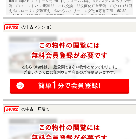
■令和7年8月リフォーム完成!! 【リフォーム内容】 ◎システムキッチン新
調 ◎ユニットバス新調 ◎トイレ交換 ◎洗面化粧台新調 ◎クロス張替
え ◎フローリング張替え ◎ハウスクリーニング他 ■専有面積：60.88㎡
の2LDK 11階部分・南西角部屋につき陽当り・通風良好!! ■梅田エリア
徒歩圏内!! ■大阪メトロ谷町線【東梅田】駅 徒歩5分 阪急神戸線【大
阪梅田】駅 徒歩9分 通勤・通学に便利です♪ ★即日内覧可能物件！お
の中古マンション
会員限定
好きな日時でご内覧可能！★ 当店までお電話いただくか、もしくは24時
間対応可能「内覧予約・お問い合わせ」フォームよりお問い合わせ下さ
い！業務に精通したスタッフが丁寧に対応致します。ご来店が困難な場
合は、ご希望場所でのお待ち合わせも可能です。
の中古一戸建て
会員限定