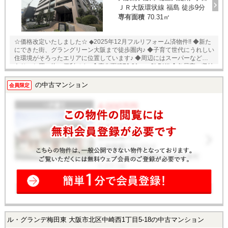
ＪＲ大阪環状線 福島 徒歩9分
専有面積
70.31㎡
☆価格改定いたしました☆ ◆2025年12月フルリフォーム済物件!! ◆新た
にできた街、グラングリーン大阪まで徒歩圏内♪ ◆子育て世代にうれしい
住環境がそろったエリアに位置しています♪ ◆周辺にはスーパーなど多数
あり、お買い物に便利です♪ ◆専有面積70.31㎡、3LDK!! ◆各居室に収納
があり、WIC付で収納力豊富です♪ ◆日当り、通風に優れたお部屋です♪
◆即日入居可能♪ ★即日内覧可能物件！お好きな日時でご内覧可能！★ 当
の中古マンション
会員限定
店までお電話いただくか、もしくは24時間対応可能「内覧予約・お問い
合わせ」フォームよりお問い合わせ下さい！業務に精通したスタッフが
丁寧に対応致します。ご来店が困難な場合は、ご希望場所でのお待ち合
わせも可能です。 ※当社ではネットで他社様が広告している物件も同時
に紹介・案内可能です。 併せて内覧を希望される際は、物件名を担当者
までお申し付け下さい。
ル・グランデ梅田東 大阪市北区中崎西1丁目5-18の中古マンション