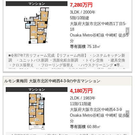
マンション
7,280万円
3LDK / 2000年
5階/10階建
大阪府大阪市北区中崎西1丁目5-
18
Osaka Metro谷町線 中崎町 徒歩5
分
専有面積
75.18㎡
■令和7年7月リフォーム完成 【リフォーム内容】 ・システムキッチン新
調 ・ユニットバス新調 ・洗面化粧台新調 ・トイレ交換 ・建具交換
・クロス張替え ・フローリング張替え ・ハウスクリーニング ■専有
面積：75.18㎡の3LDK!! 5階部分・北東角部屋につき通風・陽当たり良
好♪ ■ペット飼育可能(規約有り) ■大阪メトロ谷町線【中崎町】駅徒歩2分
阪急各線【大阪梅田】駅徒歩7分 梅田エリアも徒歩圏内の好立地!! ■
ルモン東梅田 大阪市北区中崎西4-3-9の中古マンション
平成12年6月建築のデザイナーズマンション！ オートロック付きのマ
ンションです♪ ★即日内覧可能物件！お好きな日時でご内覧可能！★当店
マンション
4,180万円
までお電話いただくか、もしくは24時間対応可能「内覧予約・お問い合
2LDK / 1983年
わせ」フォームよりお問い合わせ下さい！
11階/11階建
大阪府大阪市北区中崎西4-3-9
Osaka Metro谷町線 中崎町 徒歩5
分
専有面積
60.88㎡