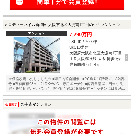
メロディーハイム新梅田 大阪市北区大淀南1丁目の中古マンション
マンション
7,290万円
2SLDK / 2000年
8階/10階建
大阪府大阪市北区大淀南1丁目
ＪＲ大阪環状線 大阪 徒歩9分
専有面積
63.14㎡
☆価格改定いたしました☆ ■即日内覧会開催!! ■RC造り10階建て、8階部
分 ■専有面積63㎡、2LDK+WIC、専用ポーチ付 ■南西角部屋、日当り良
好・眺望良好♪ ■リビング・洋室約4.8帖に床暖房有 ■キッチンには食洗機
有 ■二面採光で明るい約16.6帖のLDK!! ■オートロック・宅配ボックス完
備!！ ★即日内覧可能物件！お好きな日時でご内覧可能！★ 当店までお電
話いただくか、もしくは24時間対応可能「内覧予約・お問い合わせ」フ
の中古マンション
会員限定
ォームよりお問い合わせ下さい！業務に精通したスタッフが丁寧に対応
致します。ご来店が困難な場合は、ご希望場所でのお待ち合わせも可能
です。