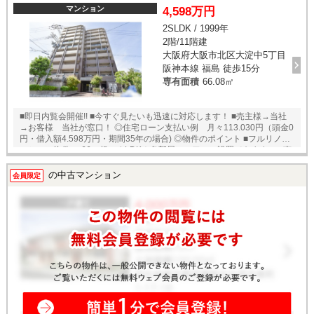
フォームよりお問い合わせ下さい！業務に精通したスタッフが丁寧に対
マンション
4,598万円
応致します。ご来店が困難な場合は、ご希望場所でのお待ち合わせも可
2SLDK / 1999年
能です。 ※当社ではネットで他社様が広告している物件も同時に紹介・
2階/11階建
案内可能です。 併せて内覧を希望される際は、物件名を担当者までお申
し付け下さい。
大阪府大阪市北区大淀中5丁目
阪神本線 福島 徒歩15分
専有面積
66.08㎡
■即日内覧会開催!! ■今すぐ見たいも迅速に対応します！ ■売主様→当社
→お客様 当社が窓口！ ◎住宅ローン支払い例 月々113.030円（頭金0
円・借入額4.598万円・期間35年の場合) ◎物件のポイント ■フルリノベ
ーション物件♪ ■66㎡超の３LDK！各部屋にエアコン設置できます。 ■南
向きですので日中はずっと明るいですよ。 ■食洗器、床暖房、浴室暖房
乾燥機、自動湯張り機能付き ■各居室、廊下、LDKにそれぞれ収納があ
の中古マンション
会員限定
り便利ですよ。 ◆梅田までアクセス良好 ◆生活商業施設充実 ◆南向き、
日当り良好♪ ◆全居室に収納有 ◆防犯カメラ・オートロック有 ◆宅配ボッ
クス有 ◎ご案内・物件パンフレットのご請求はお気軽にどうぞ♪ ※当社で
はネットで他社様が広告している物件も同時に紹介・案内可能です。 併
せて内覧を希望される際は、物件名を担当者までお申し付け下さい。 ★
即日内覧可能物件！お好きな日時でご内覧可能！★ 当店までお電話いた
だくか、もしくは24時間対応可能「内覧予約・お問い合わせ」フォーム
よりお問い合わせ下さい！業務に精通したスタッフが丁寧に対応致しま
す。ご来店が困難な場合は、ご希望場所でのお待ち合わせも可能です。