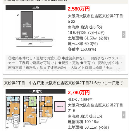
土地
2,580万円
大阪府大阪市住吉区東粉浜2丁目
5-22
南海線 粉浜 徒歩5分
18.6坪(138.7万円 /坪)
土地面積
61.50㎡ (公簿)
建ぺい率
60.0(%)
容積率
160.0(%)
◎建築条件なし！更地でお渡し◎ ◆建築条件なし お好きなハウスメー
カー・工務店で建築が可能です ◆現況・更地 ◆子育てに便利な好立地 ・
南海本線「東粉浜」駅まで徒歩約3分 ・大阪メトロ四つ橋線「玉出」駅
まで徒歩約11分 ・東粉浜小学校まで徒歩約2分 ・住吉中学校まで徒歩約
4分
東粉浜2丁目 中古戸建 大阪市住吉区東粉浜2丁目21-6の中古一戸建て
一戸建て
2,780万円
4LDK / 1994年
大阪府大阪市住吉区東粉浜2丁目
21-6
南海線 粉浜 徒歩1分
建物面積
109.16㎡
土地面積
58.11㎡ (公簿)