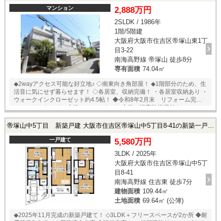
マンション
2,888万円
2SLDK / 1986年
1階/5階建
大阪府大阪市住吉区帝塚山東1丁
目3-22
南海高野線 帝塚山 徒歩8分
専有面積
74.04㎡
◆2wayアクセス可能な好立地♪ ◇南東向き角部屋！ ◆1階部分のため、生
活音に気にせず暮らせます！ ◇各居室、収納完備！ ・各居室収納あり ・
ウォークインクローゼット約4.5帖！ ◆令和8年2月末 リフォーム完成！
・システムキッチン交換 ・ユニットバス交換（浴室乾燥機付き） ・シャ
ンプードレッサー交換 ・トイレ本体交換 ・ウォシュレット交換 ・TVイ
ンターフォン交換 ・建具交換（リビング・各洋室・トイレ・洗面所） ・
帝塚山中5丁目 新築戸建 大阪市住吉区帝塚山中5丁目8-41の新築一戸建て
クローゼット新設 ・クッションフロア施工 ・クロス貼替 ・フローリン
グ施工（LDK、洋室2部屋、納戸） ・ハウスクリーニング
一戸建て
5,580万円
3LDK / 2025年
大阪府大阪市住吉区帝塚山中5丁
目8-41
南海高野線 住吉東 徒歩7分
建物面積
109.44㎡
土地面積
69.64㎡ (公簿)
◆2025年11月完成の新築戸建て！ ◇3LDK＋フリースペースが2か所 ◆耐