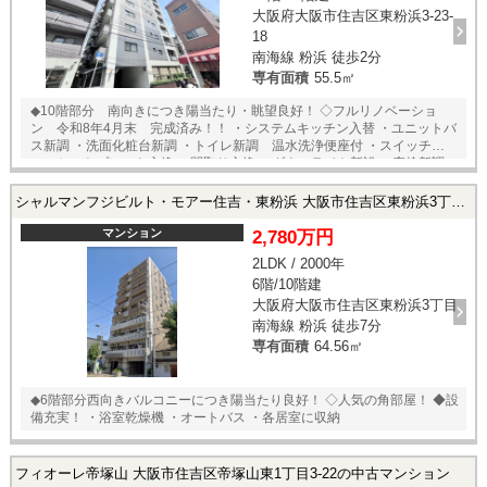
大阪府大阪市住吉区東粉浜3-23-
18
南海線 粉浜 徒歩2分
専有面積
55.5㎡
◆10階部分 南向きにつき陽当たり・眺望良好！ ◇フルリノベーショ
ン 令和8年4月末 完成済み！！ ・システムキッチン入替 ・ユニットバ
ス新調 ・洗面化粧台新調 ・トイレ新調 温水洗浄便座付 ・スイッチ、
コンセントプレート交換 ・間取り交換 ・ダウンライト新設 ・窓枠新調
・フローリング、クロス、クッションフロア全室張替 ・建具新調 ・シュ
ーズボックス新調 ・ハウスクリーニング 他 ◆周辺環境充実 ・南海本線
シャルマンフジビルト・モアー住吉・東粉浜 大阪市住吉区東粉浜3丁目の中古マンション
「粉浜」駅まで 徒歩約2分 ★即日内覧可能物件！お好きな日時でご内
覧可能！★当店までお電話いただくか、もしくは24時間対応可能「内覧
マンション
2,780万円
予約・お問い合わせ」フォームよりお問い合わせ下さい！
2LDK / 2000年
6階/10階建
大阪府大阪市住吉区東粉浜3丁目
南海線 粉浜 徒歩7分
専有面積
64.56㎡
◆6階部分西向きバルコニーにつき陽当たり良好！ ◇人気の角部屋！ ◆設
備充実！ ・浴室乾燥機 ・オートバス ・各居室に収納
フィオーレ帝塚山 大阪市住吉区帝塚山東1丁目3-22の中古マンション