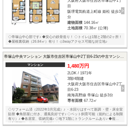
大阪府大阪市住吉区帝塚山中1丁
目
阪堺電気軌道上町線 姫松 徒歩3
分
建物面積
144.16㎡
土地面積
70.38㎡ (公簿)
◇帝塚山中心部です♪ ◆安心の鉄骨造り！ ◇トイレは1階と2階の2ヶ所！
◆屋根裏収納（26.84㎡）有り！ ◇3wayアクセス可能な好立地♪
帝塚山中央マンション 大阪市住吉区帝塚山中2丁目6-23の中古マンション
マンション
1,480万円
2LDK / 1971年
3階/4階建
大阪府大阪市住吉区帝塚山中2丁
目6-23
南海高野線 帝塚山 徒歩3分
専有面積
67.72㎡
◇リフォーム済（2022年3月完成）♪ ・水回りはすべて新調 ・壁・床全室
貼替 ◆角部屋に付き、通風良好です♪ ◇ペット飼育可能（規約による制限
有り）♪ ◆各居室、収納完備♪ ◇地下1階にトランクルームあり♪ ◆複数路
線利用可能に付き、大変便利です♪