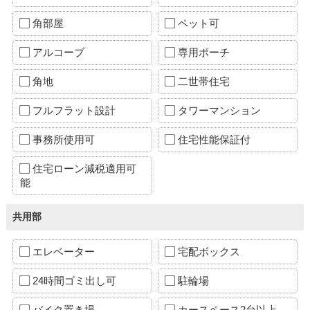
角部屋
ペット可
アルコーブ
専用ポーチ
角地
二世帯住宅
フルフラット設計
タワーマンション
事務所使用可
住宅性能保証付
住宅ローン減税適用可
能
共用部
エレベーター
宅配ボックス
24時間ゴミ出し可
駐輪場
バイク置き場
カースペース2台以上