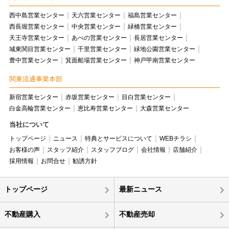
西中島営業センター
天六営業センター
福島営業センター
西長堀営業センター
中央営業センター
緑橋営業センター
天王寺営業センター
あべの営業センター
長居営業センター
城東関目営業センター
千里営業センター
緑地公園営業センター
豊中営業センター
箕面船場営業センター
神戸甲南営業センター
関東流通事業本部
新宿営業センター
赤坂営業センター
目白営業センター
白金高輪営業センター
恵比寿営業センター
大森営業センター
当社について
トップページ
ニュース
特典とサービスについて
WEBチラシ
お客様の声
スタッフ紹介
スタッフブログ
会社情報
店舗紹介
採用情報
お問合せ
勧誘方針
トップページ
最新ニュース
不動産購入
不動産売却