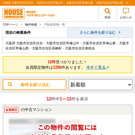
大阪府 大阪市住吉区住吉・大阪市住吉区帝塚山中・大阪市住吉区帝塚山東・大阪市住吉区帝塚山西・大阪市住吉区長峡町・大阪市住吉区東粉浜 ｜関西（大阪・北摂・神戸）・関東（東京）で不動産の購入・売却、注文住宅、リノベーションの事なら株式会社ハウスコミュニケーション
検索
お知らせ
TOPページ
>
物件検索
>
不動産情報一覧
現在の検索条件
さらに条件を絞り込む
大阪府 大阪市住吉区住吉・大阪市住吉区帝塚山中・大阪市住吉区帝塚山東・大阪市
住吉区帝塚山西・大阪市住吉区長峡町・大阪市住吉区東粉浜
12件
見つかりました！
会員限定物件は
1296
件あります。
今すぐ見る
条件を絞り込む
12
1～12
件中
件を表示
の中古マンション
会員限定