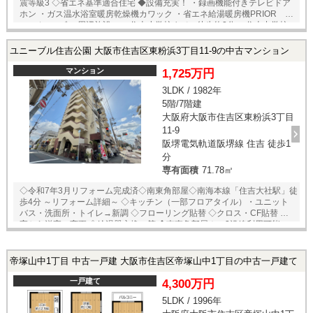
震等級3 ◇省エネ基準適合住宅 ◆設備充実！ ・録画機能付きテレビドア
ホン ・ガス温水浴室暖房乾燥機カワック ・省エネ給湯暖房機PRIOR
ecoジョーズ ～周辺施設～ ・住吉小学校まで 徒歩約2分 ・住吉中学校
まで 徒歩約7分 ・ライフ住吉店まで 徒歩約6分 ・セブンイレブン大阪
万代5丁目店まで 徒歩約4分 ・オーエスドラッグ粉浜店まで 徒歩約2
ユニーブル住吉公園 大阪市住吉区東粉浜3丁目11-9の中古マンション
分 ・大阪住吉郵便局まで 徒歩約3分 ・万代池公園まで 徒歩約8分 ★
即日内覧可能物件！お好きな日時でご内覧可能！★当店までお電話いた
マンション
1,725万円
だくか、もしくは24時間対応可能「内覧予約・お問い合わせ」フォーム
3LDK / 1982年
よりお問い合わせ下さい！
5階/7階建
大阪府大阪市住吉区東粉浜3丁目
11-9
阪堺電気軌道阪堺線 住吉 徒歩1
分
専有面積
71.78㎡
◇令和7年3月リフォーム完成済◇南東角部屋◇南海本線「住吉大社駅」徒
歩4分 ～リフォーム詳細～ ◇キッチン（一部フロアタイル）・ユニット
バス・洗面所・トイレ→新調 ◇フローリング貼替 ◇クロス・CF貼替 ◇和
室から洋室に変更 ◇給湯器交換 等 ◆南東角部屋！ ◇3沿線利用可能♪ ◆
地上7階建5階部分
帝塚山中1丁目 中古一戸建 大阪市住吉区帝塚山中1丁目の中古一戸建て
一戸建て
4,300万円
5LDK / 1996年