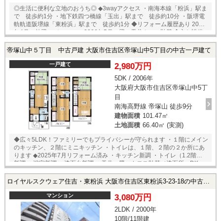
◎生活に便利な立地のおうち◎ ◆3wayアクセス ・南海本線「粉浜」駅ま
で 徒歩約1分 ・地下鉄四つ橋線「玉出」駅まで 徒歩約10分 ・阪堺電
軌軌道阪堺線「東粉浜」駅まで 徒歩約1分 ◆リフォーム履歴あり 2025
年4月 外壁・バルコニー 2026年5月 壁・天井クロス貼替 ◆主な設備
キッチン ・システムキッチン ・3口コンロ 浴室 ・追い焚き機能 ・浴室
乾燥機 トイレ ・温水洗浄便座 ・1階、2階の2か所 洗面所 ・シャワー付
帝塚山中５丁目 中古戸建 大阪市住吉区帝塚山中5丁目の中古一戸建て
き洗面台 ・床暖房 収納 ・各居室にあり ・屋根裏収納あり ・モニター付
きインターフォン
一戸建て
2,980万円
5DK / 2006年
大阪府大阪市住吉区帝塚山中5丁
目
南海高野線 帝塚山 徒歩9分
建物面積
101.47㎡
土地面積
66.40㎡ (実測)
◆広々5LDK！ファミリーでもプライバシーが守られます ・１階にメイン
のキッチン、２階にミニキッチン ・トイレは、１階、２階の２か所にあ
ります ◆2025年7月リフォーム済み ・キッチン新調 ・トイレ（1.2階）
新調 ・浴室新調 ・洗面台新調 ・天井、壁、クロス貼替（洗面所、DK、
1階トイレ、玄関） ・壁、クロス貼替（各和室、1階階段下、各トイレ）
ロイヤルスクウェア住吉・東粉浜 大阪市住吉区東粉浜3-23-18の中古マンション
マンション
3,080万円
2LDK / 2000年
10階/11階建