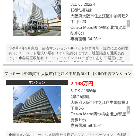
3LDK / 2022年
13階/14階建
大阪府大阪市住之江区中加賀屋2
丁目9-23
Osaka Metro四つ橋線 北加賀屋
徒歩6分
専有面積
64.26㎡
◇令和4年9月完成！築浅マンション♪ ◆ペット飼育可能（規約による制限
有り）♪ ・ペット足洗い場有り ◇13階部分に付き、眺望陽当り通風良好
です♪ ◆各居室収納有り ・ウォークインクローゼットあり ◇浴室にはミ
ストサウナあり♪ 【ご内覧やご相談】ご希望物件へのご案内・詳細な説
明を、業務に精通したスタッフが丁寧に対応致します。お店に来られな
くてもご希望の場所でお待ち合わせや、ご自宅への送迎も可能です♪
ファミール中加賀谷 大阪市住之江区中加賀屋3丁目3-6の中古マンション
マンション
2,198万円
3LDK / 1986年
4階/15階建
大阪府大阪市住之江区中加賀屋3
丁目3-6
Osaka Metro四つ橋線 北加賀屋
徒歩10分
専有面積
59.15㎡
◆南向きバルコニーにつき陽当たり良好♪ ◇フルリノベーション 令和8