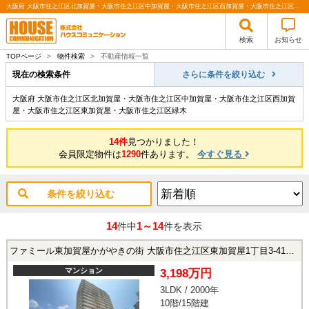
大阪府 大阪市住之江区北加賀屋・大阪市住之江区中加賀屋・大阪市住之江区西加賀屋・大阪市住之江区東加賀屋・大阪市住之江区緑木 ｜関西（大阪・北摂・神戸）・関東（東京）で不動産の購入・売却、注文住宅、リノベーションの事なら株式会社ハウスコミュニケーション
検索
お知らせ
TOPページ
>
物件検索
>
不動産情報一覧
現在の検索条件
さらに条件を絞り込む
大阪府 大阪市住之江区北加賀屋・大阪市住之江区中加賀屋・大阪市住之江区西加賀
屋・大阪市住之江区東加賀屋・大阪市住之江区緑木
14件
見つかりました！
会員限定物件は
1290
件あります。
今すぐ見る
条件を絞り込む
14
1～14
件中
件を表示
ファミール東加賀屋かがやきの街 大阪市住之江区東加賀屋1丁目3-41の中古マンション
マンション
3,198万円
3LDK / 2000年
10階/15階建