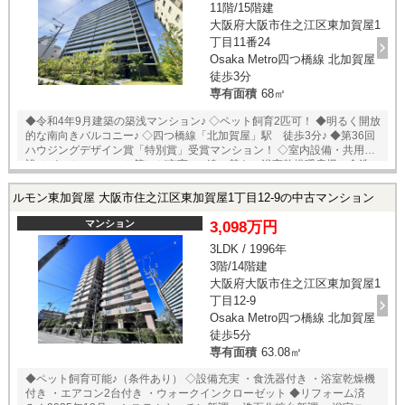
11階/15階建
大阪府大阪市住之江区東加賀屋1
丁目11番24
Osaka Metro四つ橋線 北加賀屋
徒歩3分
専有面積
68㎡
◆令和4年9月建築の築浅マンション♪ ◇ペット飼育2匹可！ ◆明るく開放
的な南向きバルコニー♪ ◇四つ橋線「北加賀屋」駅 徒歩3分♪ ◆第36回
ハウジングデザイン賞「特別賞」受賞マンション！ ◇室内設備・共用施
設（パーティールーム等）が充実♪ ・追い焚き・浴室乾燥暖房機・食洗
機・床暖房等 ◆24時間ゴミ出し可能 ◇段差のないフルフラット設計！
ルモン東加賀屋 大阪市住之江区東加賀屋1丁目12-9の中古マンション
マンション
3,098万円
3LDK / 1996年
3階/14階建
大阪府大阪市住之江区東加賀屋1
丁目12-9
Osaka Metro四つ橋線 北加賀屋
徒歩5分
専有面積
63.08㎡
◆ペット飼育可能♪（条件あり） ◇設備充実 ・食洗器付き ・浴室乾燥機
付き ・エアコン2台付き ・ウォークインクローゼット ◆リフォーム済