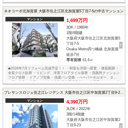
気軽にトレーニングのできる「リフレッシュルーム」 ・楽器の演奏もで
きる「スタジオルーム」 ・ご友人様、ご親族様の宿泊可能な「ゲストル
ーム」 ・お子様がおもいっきり遊ぶことのできる「キッズパーク」
ネオコーポ北加賀屋 大阪市住之江区北加賀屋5丁目7-5の中古マンション
マンション
1,699万円
3DK / 1980年
1階/8階建
大阪府大阪市住之江区北加賀屋5
丁目7-5
Osaka Metro四つ橋線 北加賀屋
徒歩7分
専有面積
61.6㎡
◆2026年7月リフォーム完成予定！！ ・和室を洋室へ変更 ・便器新調 ・
全室クロス貼替 ・リビング、洋室フロアタイル張替 ・洗面所クッション
フロア張替 ・ドアノブ交換 ・洗濯パン交換 ・ぺーパーホルダー、タオ
ル掛け交換 ・全室ソフト巾木交換 ◆住環境良好！！ ◇子育てしやすい住
環境 ・加賀谷小学校まで 徒歩約11分 ・加賀谷中学校まで 徒歩約9分
◇自然の近い住環境 ・北加賀屋公園まで徒歩約4分 ◇落ち着いた住環境
プレサンスロジェ住之江レジデンス 大阪市住之江区中加賀屋2丁目9-23の中古マンション
・平坦で歩きやすい ・駅近ながら静かに暮らせます ◇買い物にも便利な
住環境 ・ロピア北加賀屋店まで 徒歩約7分 ・スギ薬局北加賀屋店ま
マンション
4,390万円
で 徒歩約8分 ★即日内覧可能物件！お好きな日時でご内覧可能！★ 当
3LDK / 2022年
店までお電話いただくか、もしくは24時間対応可能「内覧予約・お問い
3階/14階建
合わせ」フォームよりお問い合わせ下さい！業務に精通したスタッフが
丁寧に対応致します。ご来店が困難な場合は、ご希望場所でのお待ち合
大阪府大阪市住之江区中加賀屋2
わせも可能です。
丁目9-23