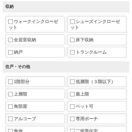
収納
ウォークインクローゼ
シューズインクローゼ
ット
ット
全居室収納
床下収納
納戸
トランクルーム
住戸・その他
1階部分
低層階（３階以下）
上層階
最上階
角部屋
ペット可
アルコーブ
専用ポーチ
角地
二世帯住宅