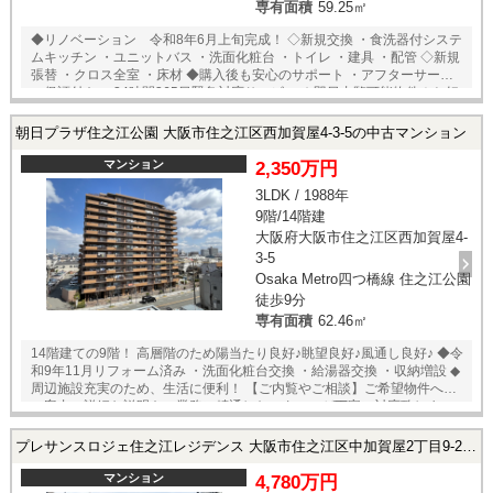
専有面積
59.25㎡
◆リノベーション 令和8年6月上旬完成！ ◇新規交換 ・食洗器付システ
ムキッチン ・ユニットバス ・洗面化粧台 ・トイレ ・建具 ・配管 ◇新規
張替 ・クロス全室 ・床材 ◆購入後も安心のサポート ・アフターサービ
ス保証付き ・24時間365日緊急対応サービス ★即日内覧可能物件！お好
きな日時でご内覧可能！★ 当店までお電話いただくか、もしくは24時間
対応可能「内覧予約・お問い合わせ」フォームよりお問い合わせ下さ
朝日プラザ住之江公園 大阪市住之江区西加賀屋4-3-5の中古マンション
い！業務に精通したスタッフが丁寧に対応致します。ご来店が困難な場
合は、ご希望場所でのお待ち合わせも可能です。
マンション
2,350万円
3LDK / 1988年
9階/14階建
大阪府大阪市住之江区西加賀屋4-
3-5
Osaka Metro四つ橋線 住之江公園
徒歩9分
専有面積
62.46㎡
14階建ての9階！ 高層階のため陽当たり良好♪眺望良好♪風通し良好♪ ◆令
和9年11月リフォーム済み ・洗面化粧台交換 ・給湯器交換 ・収納増設 ◆
周辺施設充実のため、生活に便利！ 【ご内覧やご相談】ご希望物件への
ご案内・詳細な説明を、業務に精通したスタッフが丁寧に対応致しま
す。お店に来られなくてもご希望の場所でお待ち合わせや、ご自宅への
送迎も可能です♪
プレサンスロジェ住之江レジデンス 大阪市住之江区中加賀屋2丁目9-23の中古マンション
マンション
4,780万円