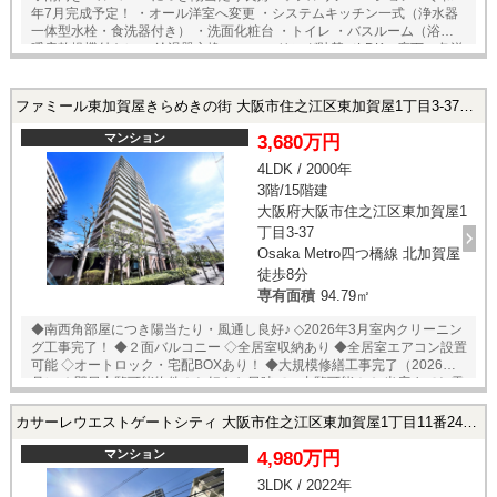
年7月完成予定！ ・オール洋室へ変更 ・システムキッチン一式（浄水器
一体型水栓・食洗器付き） ・洗面化粧台 ・トイレ ・バスルーム（浴室
暖房乾燥機付き） ・給湯器交換 ・フローリング貼替（LDK・廊下・各洋
室） ・クッションフロア貼替（洗面所・トイレ） ・クロス全面貼替 ・
建具、ドア新調 ・各所LEDダウンライトへ変更 ・網戸新調 ・洋室5.7帖
へ新規エアコン設置 ・洋室4.5帖にエアコン先行配管 等 ◆安心のアフタ
ファミール東加賀屋きらめきの街 大阪市住之江区東加賀屋1丁目3-37の中古マンション
ーサービス保証付き！ ◇2沿線利用可能！ ・四つ橋線「北加賀屋」駅
徒歩約10分 ・南海本線「住吉大社」駅 徒歩約15分 ◆令和5年2月 大
マンション
3,680万円
規模修繕工事完了！ ★即日内覧可能物件！お好きな日時でご内覧可能！
4LDK / 2000年
★ 当店までお電話いただくか、もしくは24時間対応可能「内覧予約・お
3階/15階建
問い合わせ」フォームよりお問い合わせ下さい！業務に精通したスタッ
フが丁寧に対応致します。ご来店が困難な場合は、ご希望場所でのお待
大阪府大阪市住之江区東加賀屋1
ち合わせも可能です。
丁目3-37
Osaka Metro四つ橋線 北加賀屋
徒歩8分
専有面積
94.79㎡
◆南西角部屋につき陽当たり・風通し良好♪ ◇2026年3月室内クリーニン
グ工事完了！ ◆２面バルコニー ◇全居室収納あり ◆全居室エアコン設置
可能 ◇オートロック・宅配BOXあり！ ◆大規模修繕工事完了（2026年2
月） ★即日内覧可能物件！お好きな日時でご内覧可能！★ 当店までお電
話いただくか、もしくは24時間対応可能「内覧予約・お問い合わせ」フ
ォームよりお問い合わせ下さい！業務に精通したスタッフが丁寧に対応
カサーレウエストゲートシティ 大阪市住之江区東加賀屋1丁目11番24の中古マンション
致します。ご来店が困難な場合は、ご希望場所でのお待ち合わせも可能
です。
マンション
4,980万円
3LDK / 2022年