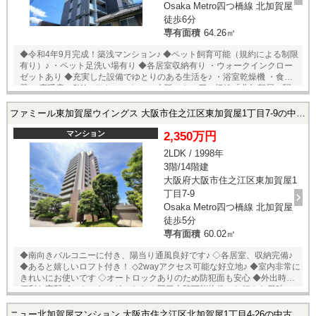
Osaka Metro四つ橋線 北加賀屋
徒歩6分
専有面積
64.26㎡
◆令和4年9月完成！築浅マンション♪ ◆ペット飼育可能（規約による制限
有り）♪ ・ペット足洗い場有り ◆各居室収納有り ・ウォークインクロー
ゼットあり ◆充実した設備でゆとりのある生活を♪ ・浴室乾燥機 ・食洗
器 ・床暖房 ◆2Wayアクセス！！ ・大阪メトロ四つ橋線「北加賀屋」駅
まで 徒歩約7分 ・南海本線「粉浜」駅まで 徒歩約16分
ファミール東加賀屋ウイングス 大阪市住之江区東加賀屋1丁目7-9の中古マンション
マンション
2,350万円
2LDK / 1998年
3階/14階建
大阪府大阪市住之江区東加賀屋1
丁目7-9
Osaka Metro四つ橋線 北加賀屋
徒歩5分
専有面積
60.02㎡
◆南向きバルコニーに付き、陽当り通風良好です♪ ◇各居室、収納完備♪
◆あると嬉しいロフト付き！ ◇2wayアクセス可能な好立地♪ ◆室内非常に
きれいにお使いです ◇オートロックありのため防犯面も安心 ◆外出時に
便利な宅配ボックスもございます ★即日内覧可能物件！お好きな日時で
ご内覧可能！★ 当店までお電話いただくか、もしくは24時間対応可能
「内覧予約・お問い合わせ」フォームよりお問い合わせ下さい！業務に
ニュー北加賀屋マンション 大阪市住之江区北加賀屋1丁目4-26の中古マンション