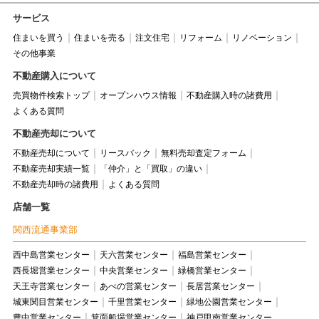
サービス
住まいを買う
住まいを売る
注文住宅
リフォーム
リノベーション
その他事業
不動産購入について
売買物件検索トップ
オープンハウス情報
不動産購入時の諸費用
よくある質問
不動産売却について
不動産売却について
リースバック
無料売却査定フォーム
不動産売却実績一覧
「仲介」と「買取」の違い
不動産売却時の諸費用
よくある質問
店舗一覧
関西流通事業部
西中島営業センター
天六営業センター
福島営業センター
西長堀営業センター
中央営業センター
緑橋営業センター
天王寺営業センター
あべの営業センター
長居営業センター
城東関目営業センター
千里営業センター
緑地公園営業センター
豊中営業センター
箕面船場営業センター
神戸甲南営業センター