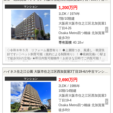
精通したスタッフが丁寧に対応致します。ご来店が困難な場合は、ご希
望場所でのお待ち合わせも可能です。
マンション
1,200万円
1LDK / 1974年
7階/10階建
大阪府大阪市住之江区北加賀屋1
丁目4-26
Osaka Metro四つ橋線 北加賀屋
徒歩3分
専有面積
40.18㎡
◇令和８年５月 リフォーム履歴有り！ ◆上層階つき、風通し・眺望良
好です♪ ◇ペット飼育可能（規約による制限有り）！ ◆収納完備♪ ◇駅ま
で徒歩3分の立地♪ ★即日内覧可能物件！お好きな日時でご内覧可能！★
当店までお電話いただくか、もしくは24時間対応可能「内覧予約・お問
い合わせ」フォームよりお問い合わせ下さい！業務に精通したスタッフ
が丁寧に対応致します。ご来店が困難な場合は、ご希望場所でのお待ち
ハイネス住之江公園 大阪市住之江区西加賀屋3丁目19-4の中古マンション
合わせも可能です。
マンション
2,690万円
2LDK / 1986年
10階/14階建
大阪府大阪市住之江区西加賀屋3
丁目19-4
Osaka Metro四つ橋線 北加賀屋
徒歩8分