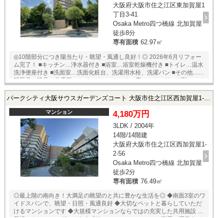
大阪府大阪市住之江区東加賀屋1
丁目3-41
Osaka Metro四つ橋線 北加賀屋
徒歩8分
専有面積
62.97㎡
◎10階部分につき陽当たり・眺望・風通し良好！◎ 2026年6月リフォー
ム完了！ ■キッチン…浄水器付き ■浴室…浴室乾燥機付き ■トイレ…温水
洗浄便座付き ■洗面室…洗面化粧台、洗濯用水栓、洗濯パン ■その他…照
明器具、建具、分電盤、スイッチコンセント ■床…フローリング貼
（LDK、洋室全室、廊下） クッションフロア貼（洗面室、トイレ）
フロアタイル貼（玄関土間） ■壁・天井…クロス貼 ■ハウスクリーニング
パークシティ大阪サウスガーデンズコート 大阪市住之江区西加賀屋1-2-56の中古マンション
★アフターサービス保証付き！
マンション
4,180万円
3LDK / 2004年
14階/14階建
大阪府大阪市住之江区西加賀屋1-
2-56
Osaka Metro四つ橋線 北加賀屋
徒歩2分
専有面積
76.49㎡
◎最上階の南向き！大満足の眺望のと共に豊かな生活を◎ ◆南面3室のワ
イドスパンで、眺望・日照・風通良好 ◆大切なペットと暮らしていただ
けるマンションです ◆大規模マンションならではの充実した共用施設 ・