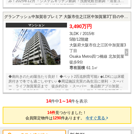
み！2025年12月 ・システムキッチン新調 ・洗面化粧台新調 ・浴室ユニ
ットバス新調 ・便器、温水洗浄便座新調 ・給湯器新調 ・クロス貼替え
（新設設備に限り設備保証付き！） ◇大阪メトロ四つ橋線「北加賀屋」
駅まで徒歩5分♪ ★即日内覧可能物件！お好きな日時でご内覧可能！★ 当
グランアッシュ中加賀谷プレミア 大阪市住之江区中加賀屋3丁目の中古マンション
店までお電話いただくか、もしくは24時間対応可能「内覧予約・お問い
合わせ」フォームよりお問い合わせ下さい！業務に精通したスタッフが
マンション
3,490万円
丁寧に対応致します。ご来店が困難な場合は、ご希望場所でのお待ち合
3LDK / 2015年
わせも可能です。
5階/12階建
大阪府大阪市住之江区中加賀屋3
丁目
Osaka Metro四つ橋線 北加賀屋
徒歩9分
専有面積
61.1㎡
◆南向きのため陽当たり良好！ ◆ペット2匹迄飼育可能♪ ◆LDKには床暖
房付きで冬でも過ごしやすい♪ ◆周辺施設充実の為生活に便利 ・スーパ
ー ライフ加賀屋店まで 徒歩約2分 ・スーパー 食品館アプロ加賀屋
店まで 徒歩約2分 ・ドラッグストア ウエルシア住之江東加賀屋店ま
で 徒歩約4分 ・総合病院 南大阪病院まで 徒歩約7分 【ご内覧やご相
14
1～14
談】ご希望物件へのご案内・詳細な説明を、業務に精通したスタッフが
件中
件を表示
丁寧に対応致します。お店に来られなくてもご希望の場所でお待ち合わ
せや、ご自宅への送迎も可能です♪
14件
見つかりました！
会員限定物件は
1290
件あります。
今すぐ見る