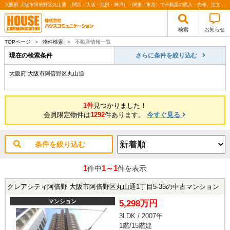
大阪府 大阪市阿倍野区丸山通 ｜関西（大阪・北摂・神戸）・関東（東京）で不動産の購入・売却、注文住宅、リノベーションの事なら株式会社ハウスコミュニケーション
検索
お知らせ
TOPページ
>
物件検索
>
不動産情報一覧
現在の検索条件
さらに条件を絞り込む
大阪府 大阪市阿倍野区丸山通
1件
見つかりました！
会員限定物件は
1292
件あります。
今すぐ見る
条件を絞り込む
1
1～1
件中
件を表示
クレアシティ阿倍野 大阪市阿倍野区丸山通1丁目5-35の中古マンション
マンション
5,298万円
3LDK / 2007年
1階/15階建