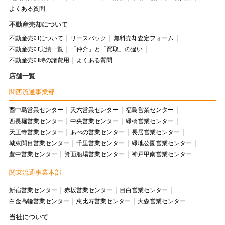
よくある質問
不動産売却について
不動産売却について
リースバック
無料売却査定フォーム
不動産売却実績一覧
「仲介」と「買取」の違い
不動産売却時の諸費用
よくある質問
店舗一覧
関西流通事業部
西中島営業センター
天六営業センター
福島営業センター
西長堀営業センター
中央営業センター
緑橋営業センター
天王寺営業センター
あべの営業センター
長居営業センター
城東関目営業センター
千里営業センター
緑地公園営業センター
豊中営業センター
箕面船場営業センター
神戸甲南営業センター
関東流通事業本部
新宿営業センター
赤坂営業センター
目白営業センター
白金高輪営業センター
恵比寿営業センター
大森営業センター
当社について