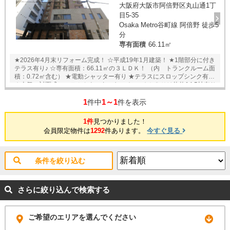
大阪府大阪市阿倍野区丸山通1丁
目5-35
Osaka Metro谷町線 阿倍野 徒歩5
分
専有面積
66.11㎡
★2026年4月末リフォーム完成！ ☆平成19年1月建築！ ★1階部分に付き
テラス有り♪ ☆専有面積：66.11㎡の３ＬＤＫ！ （内 トランクルーム面
積：0.72㎡含む） ★電動シャッター有り ★テラスにスロップシンク有り
☆人気の対面式システムカウンターキッチン♪ ★ＬＤＫは約約14.5帖有り
ゆとりの空間です♪ リビングダイニングに床暖房有り ★大切なペットと
1
1～1
暮らせます♪(管理規約有り) ☆ＴＶモニター付インターホン付き♪ ☆大阪
件中
件を表示
メトロ谷町線「阿倍野」駅徒歩5分の好立地！ ☆近隣にはスーパー、コ
ンビニ、郵便局や病院もあり生活に便利な環境です♪ 【リフォーム内
1件
見つかりました！
容】 ・全室クロス、フローリング貼替 ・食洗器、浄水器付システムキッ
会員限定物件は
1292
件あります。
今すぐ見る
チン新調 ・浴室乾燥機、追炊き機能付きユニットバス新調 ・トイレ、洗
面化粧台、洗濯パン新調 ・給湯器、換気扇、網戸交換 ★只今内覧予約受
付中です!是非一度ご覧下さい♪★ 当店までお電話いただくか、もしくは
24時間対応可能「内覧予約・お問い合わせ」フォームよりお問い合わせ
条件を絞り込む
下さい！ ※当社ではネットで他社様が広告している物件も同時に紹介・
案内可能です。 併せて内覧を希望される際は、物件名を担当者までお申
し付け下さい。
さらに絞り込んで検索する
ご希望のエリアを選んでください