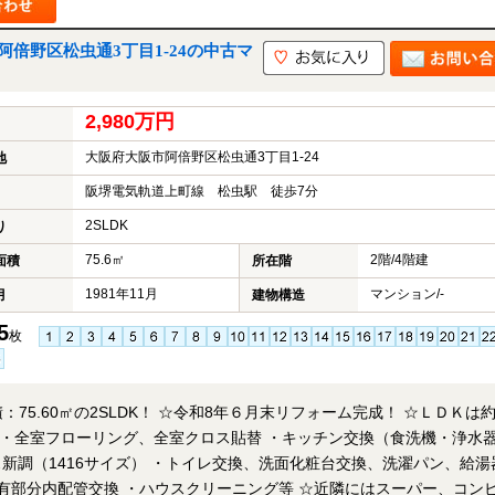
倍野区松虫通3丁目1-24の中古マ
2,980万円
大阪府大阪市阿倍野区松虫通3丁目1-24
地
阪堺電気軌道上町線 松虫駅 徒歩7分
2SLDK
り
75.6㎡
2階/4階建
面積
所在階
1981年11月
マンション/-
月
建物構造
5
枚
：75.60㎡の2SLDK！ ☆令和8年６月末リフォーム完成！ ☆ＬＤＫは
容】 ・全室フローリング、全室クロス貼替 ・キッチン交換（食洗機・浄水
新調（1416サイズ） ・トイレ交換、洗面化粧台交換、洗濯パン、給湯
管交換 ・ハウスクリーニング等 ☆近隣にはスーパー、コンビ