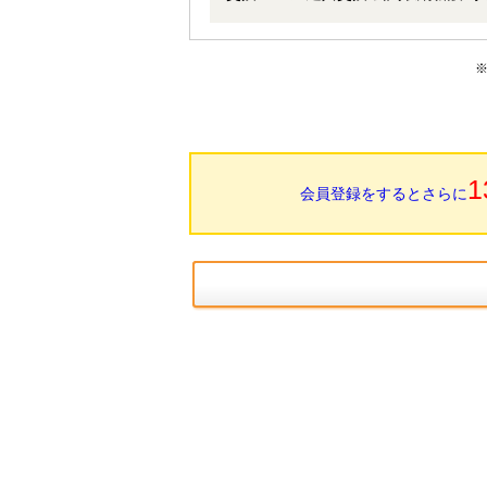
ニ、郵便局や公園もあり生活に便利な環境です♪ ☆聖
時でご内覧可能！★ 当店までお電話
よりお問い合わせ下さい！ ※当社ではネットで他社様が広告している物件も同時に紹介・案内可能です。 併せて
内覧を希望される際は、物件名を担当
1
会員登録をするとさらに