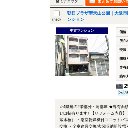
朝日プラザ聖天山公園｜大阪市阿
ンション
check
中古マンション
価格
所在
交通
間取
専有
築年
2
☆4階建の2階部分・角部屋 ★専有面積
14.1帖有ります♪ 【リフォーム内
蔵水栓） ・浴室乾燥機付ユニットバス
交換 ・全室建具交換/玄関収納新設/専有部分内配