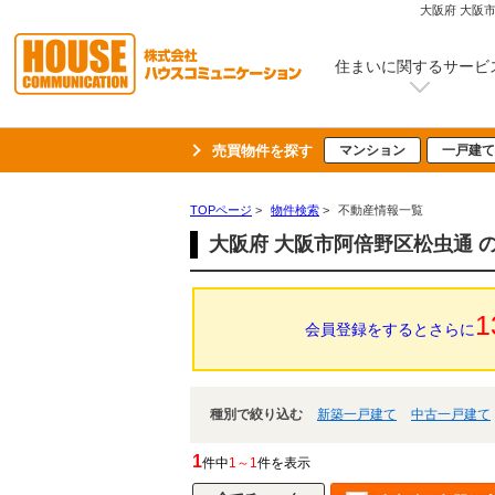
大阪府 大阪
住まいに関するサービ
売買物件を探す
マンション
一戸建て
TOPページ
>
物件検索
>
不動産情報一覧
大阪府 大阪市阿倍野区松虫通 
1
会員登録をするとさらに
種別で絞り込む
新築一戸建て
中古一戸建て
1
件中
1～1
件を表示