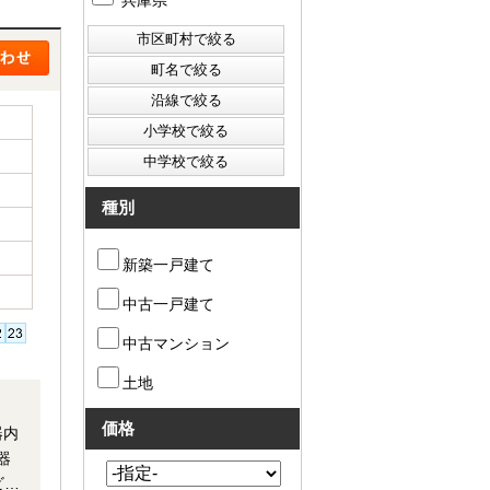
兵庫県
種別
新築一戸建て
中古一戸建て
中古マンション
土地
約
価格
器内
器