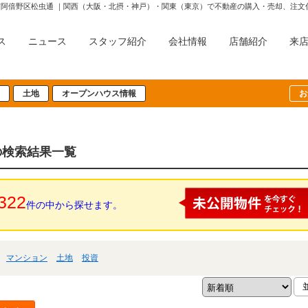
市阿倍野区松虫通 ｜関西（大阪・北摂・神戸）・関東（東京）で不動産の購入・売却、注
ス
ニュース
スタッフ紹介
会社情報
店舗紹介
来
土地
オープンハウス情報
お
の検索結果一覧
322
件の中から探せます。
マンション
土地
投資