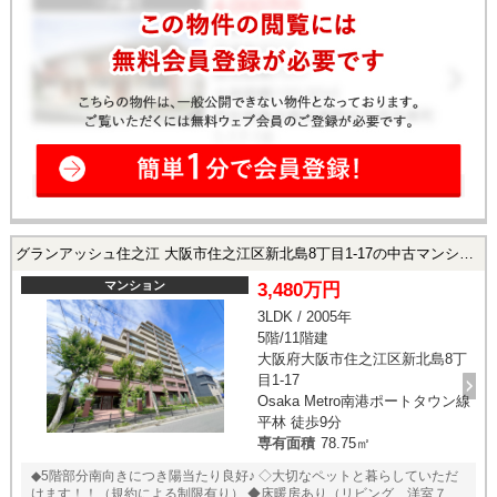
グランアッシュ住之江 大阪市住之江区新北島8丁目1-17の中古マンション
マンション
3,480万円
3LDK / 2005年
5階/11階建
大阪府大阪市住之江区新北島8丁
目1-17
Osaka Metro南港ポートタウン線
平林 徒歩9分
専有面積
78.75㎡
◆5階部分南向きにつき陽当たり良好♪ ◇大切なペットと暮らしていただ
けます！！（規約による制限有り） ◆床暖房あり（リビング、洋室７