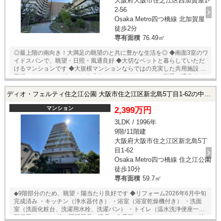
大阪府大阪市住之江区西加賀屋1-
2-56
Osaka Metro四つ橋線 北加賀屋
徒歩2分
専有面積
76.49㎡
◎最上階の南向き！大満足の眺望のと共に豊かな生活を◎ ◆南面3室のワ
イドスパンで、眺望・日照・風通良好 ◆大切なペットと暮らしていただ
けるマンションです ◆大規模マンションならではの充実した共用施設 ・
気軽にトレーニングのできる「リフレッシュルーム」 ・楽器の演奏もで
きる「スタジオルーム」 ・ご友人様、ご親族様の宿泊可能な「ゲストル
ーム」 ・お子様がおもいっきり遊ぶことのできる「キッズパーク」
ディオ・フェルティ住之江公園 大阪市住之江区新北島5丁目1-62の中古マンション
マンション
2,399万円
3LDK / 1996年
9階/11階建
大阪府大阪市住之江区新北島5丁
目1-62
Osaka Metro四つ橋線 住之江公園
徒歩10分
専有面積
59.7㎡
◆9階部分のため、眺望・陽当たり良好です ◆リフォーム2026年6月中旬
完成済み ・キッチン（浄水器付き） ・浴室（浴室乾燥機付き） ・洗面
室（洗面化粧台、洗濯用水栓、洗濯パン） ・トイレ（温水洗浄便座一体
型便器） ・その他（照明器具、建具、分電盤、スイッチコンセント、給