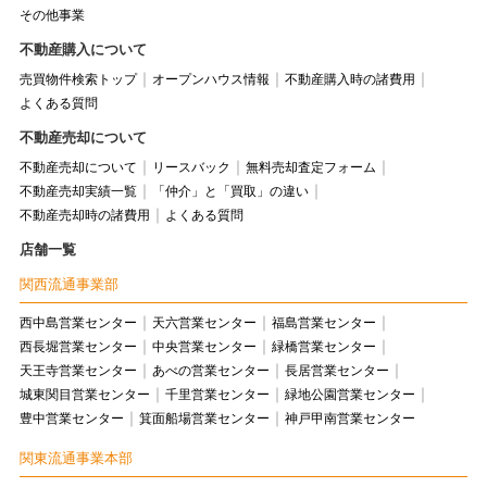
その他事業
不動産購入について
売買物件検索トップ
オープンハウス情報
不動産購入時の諸費用
よくある質問
不動産売却について
不動産売却について
リースバック
無料売却査定フォーム
不動産売却実績一覧
「仲介」と「買取」の違い
不動産売却時の諸費用
よくある質問
店舗一覧
関西流通事業部
西中島営業センター
天六営業センター
福島営業センター
西長堀営業センター
中央営業センター
緑橋営業センター
天王寺営業センター
あべの営業センター
長居営業センター
城東関目営業センター
千里営業センター
緑地公園営業センター
豊中営業センター
箕面船場営業センター
神戸甲南営業センター
関東流通事業本部