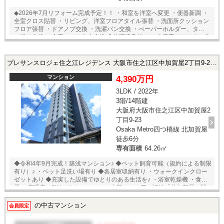
◆2026年7月リフォーム完成予定！！ ・和室を洋室へ変更 ・便器新調 ・
全室クロス貼替 ・リビング、洋室フロアタイル張替 ・洗面所クッション
フロア張替 ・ドアノブ交換 ・洗濯パン交換 ・ぺーパーホルダー、タオ
ル掛け交換 ・全室ソフト巾木交換 ◆住環境良好！！ ◇子育てしやすい住
環境 ・加賀谷小学校まで 徒歩約11分 ・加賀谷中学校まで 徒歩約9分
◇自然の近い住環境 ・北加賀屋公園まで徒歩約4分 ◇落ち着いた住環境
・平坦で歩きやすい ・駅近ながら静かに暮らせます ◇買い物にも便利な
プレサンスロジェ住之江レジデンス 大阪市住之江区中加賀屋2丁目9-23の中古マンション
住環境 ・ロピア北加賀屋店まで 徒歩約7分 ・スギ薬局北加賀屋店ま
で 徒歩約8分 ★即日内覧可能物件！お好きな日時でご内覧可能！★ 当
マンション
4,390万円
店までお電話いただくか、もしくは24時間対応可能「内覧予約・お問い
3LDK / 2022年
合わせ」フォームよりお問い合わせ下さい！業務に精通したスタッフが
3階/14階建
丁寧に対応致します。ご来店が困難な場合は、ご希望場所でのお待ち合
わせも可能です。
大阪府大阪市住之江区中加賀屋2
丁目9-23
Osaka Metro四つ橋線 北加賀屋
徒歩6分
専有面積
64.26㎡
◆令和4年9月完成！築浅マンション♪ ◆ペット飼育可能（規約による制限
有り）♪ ・ペット足洗い場有り ◆各居室収納有り ・ウォークインクロー
ゼットあり ◆充実した設備でゆとりのある生活を♪ ・浴室乾燥機 ・食洗
器 ・床暖房 ◆2Wayアクセス！！ ・大阪メトロ四つ橋線「北加賀屋」駅
まで 徒歩約7分 ・南海本線「粉浜」駅まで 徒歩約16分
の中古マンション
会員限定