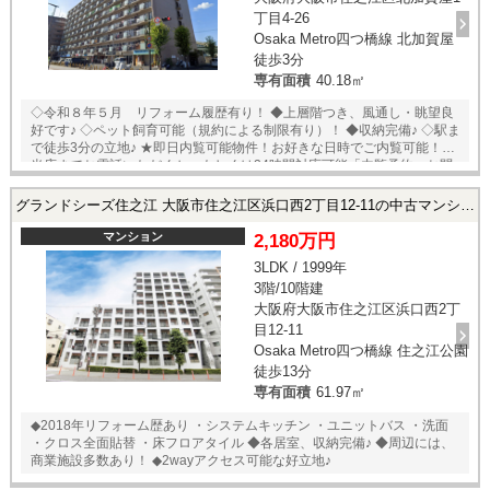
丁目4-26
Osaka Metro四つ橋線 北加賀屋
徒歩3分
専有面積
40.18㎡
◇令和８年５月 リフォーム履歴有り！ ◆上層階つき、風通し・眺望良
好です♪ ◇ペット飼育可能（規約による制限有り）！ ◆収納完備♪ ◇駅ま
で徒歩3分の立地♪ ★即日内覧可能物件！お好きな日時でご内覧可能！★
当店までお電話いただくか、もしくは24時間対応可能「内覧予約・お問
い合わせ」フォームよりお問い合わせ下さい！業務に精通したスタッフ
が丁寧に対応致します。ご来店が困難な場合は、ご希望場所でのお待ち
グランドシーズ住之江 大阪市住之江区浜口西2丁目12-11の中古マンション
合わせも可能です。
マンション
2,180万円
3LDK / 1999年
3階/10階建
大阪府大阪市住之江区浜口西2丁
目12-11
Osaka Metro四つ橋線 住之江公園
徒歩13分
専有面積
61.97㎡
◆2018年リフォーム歴あり ・システムキッチン ・ユニットバス ・洗面
・クロス全面貼替 ・床フロアタイル ◆各居室、収納完備♪ ◆周辺には、
商業施設多数あり！ ◆2wayアクセス可能な好立地♪