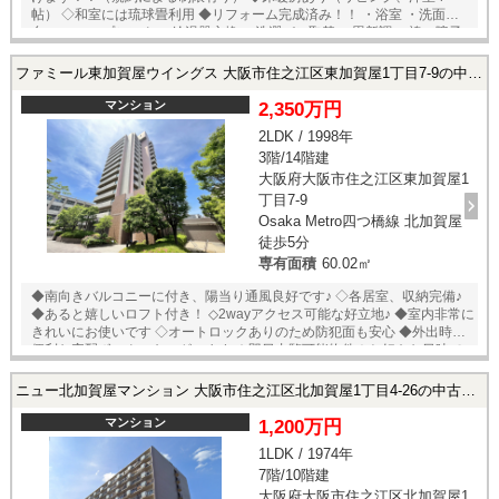
帖） ◇和室には琉球畳利用 ◆リフォーム完成済み！！ ・浴室 ・洗面化粧
台 ・スロップシンク ・給湯器交換 ・洗濯パン取替 ・畳新調 ・襖、障子
張替 ・フローリング張替 ・クロス貼替 ・クッションフロア張替 ◇駅が
近くて生活に便利！ ・南港ポートタウン線 「平林」駅まで徒歩約9分
ファミール東加賀屋ウイングス 大阪市住之江区東加賀屋1丁目7-9の中古マンション
★即日内覧可能物件！お好きな日時でご内覧可能！★ 当店までお電話い
ただくか、もしくは24時間対応可能「内覧予約・お問い合わせ」フォー
マンション
2,350万円
ムよりお問い合わせ下さい！業務に精通したスタッフが丁寧に対応致し
2LDK / 1998年
ます。ご来店が困難な場合は、ご希望場所でのお待ち合わせも可能で
3階/14階建
す。
大阪府大阪市住之江区東加賀屋1
丁目7-9
Osaka Metro四つ橋線 北加賀屋
徒歩5分
専有面積
60.02㎡
◆南向きバルコニーに付き、陽当り通風良好です♪ ◇各居室、収納完備♪
◆あると嬉しいロフト付き！ ◇2wayアクセス可能な好立地♪ ◆室内非常に
きれいにお使いです ◇オートロックありのため防犯面も安心 ◆外出時に
便利な宅配ボックスもございます ★即日内覧可能物件！お好きな日時で
ご内覧可能！★ 当店までお電話いただくか、もしくは24時間対応可能
「内覧予約・お問い合わせ」フォームよりお問い合わせ下さい！業務に
ニュー北加賀屋マンション 大阪市住之江区北加賀屋1丁目4-26の中古マンション
精通したスタッフが丁寧に対応致します。ご来店が困難な場合は、ご希
望場所でのお待ち合わせも可能です。
マンション
1,200万円
1LDK / 1974年
7階/10階建
大阪府大阪市住之江区北加賀屋1