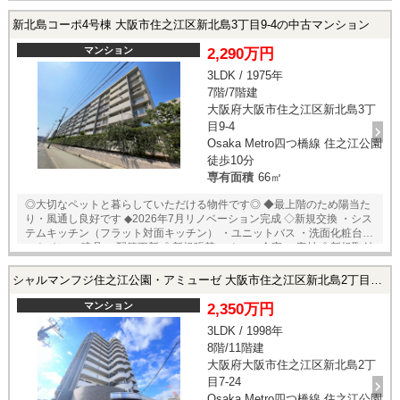
湯器） ・床：フローリング貼（LDK、洋室全室、廊下） クッショ
ンフロア貼（洗面室、トイレ） フロアタイル貼（玄関土間） ・
新北島コーポ4号棟 大阪市住之江区新北島3丁目9-4の中古マンション
壁、天井：クロス貼 ・ハウスクリーニング ◆アフターサービス保証付
マンション
2,290万円
3LDK / 1975年
7階/7階建
大阪府大阪市住之江区新北島3丁
目9-4
Osaka Metro四つ橋線 住之江公園
徒歩10分
専有面積
66㎡
◎大切なペットと暮らしていただける物件です◎ ◆最上階のため陽当た
り・風通し良好です ◆2026年7月リノベーション完成 ◇新規交換 ・シス
テムキッチン（フラット対面キッチン） ・ユニットバス ・洗面化粧台
・トイレ ・建具 ・配管更新 ◇新規張替 ・クロス全室 ・床材 ◇新規取付
・食洗機 ◇その他 ・ハウスクリーニング ◆ペット飼育可能（細則あり）
◆アフターサービス保証付き ・24時間365日緊急対応サービス
シャルマンフジ住之江公園・アミューゼ 大阪市住之江区新北島2丁目7-24の中古マンション
マンション
2,350万円
3LDK / 1998年
8階/11階建
大阪府大阪市住之江区新北島2丁
目7-24
Osaka Metro四つ橋線 住之江公園