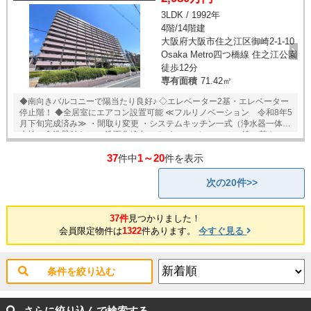
3LDK / 1992年
4階/14階建
大阪府大阪市住之江区御崎2-1-10
Osaka Metro四つ橋線 住之江公園
徒歩12分
専有面積
71.42㎡
◆南向きバルコニーで陽当たり良好♪ ◇エレベーター2基・エレベーター
停止階！ ◆全居室にエアコン設置可能 ≪フルリノベーション 令和8年5
月下旬完成済み≫ ・間取り変更 ・システムキッチン一式（浄水器一体型
水栓・食洗器付き） ・洗面化粧台 ・トイレ ・バスルーム（追い焚き・
浴室暖房乾燥機付き） ・給湯器交換 ・フローリング張替（LDK、廊下、
37
1～20
各洋室） ・クッションフロア張替（洗面所・トイレ） ・クロス全面貼替
件中
件を表示
・建具新調 ・各所LEDダウンライトへ変更 ・オール洋室へ変更 ・洋室
4.9帖に先行配管工事等 ・ハウスクリーニング 等 ◆2沿線利用可能！！
次の20件>>
・四つ橋線「住之江公園」駅まで徒歩約12分 ・南海本線「住吉大社」駅
まで徒歩約13分
37件
見つかりました！
会員限定物件は
1322
件あります。
今すぐ見る
条件を絞り込む
さらに絞り込んで検索する