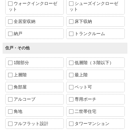
ウォークインクローゼ
シューズインクローゼ
ット
ット
全居室収納
床下収納
納戸
トランクルーム
住戸・その他
1階部分
低層階（３階以下）
上層階
最上階
角部屋
ペット可
アルコーブ
専用ポーチ
角地
二世帯住宅
フルフラット設計
タワーマンション