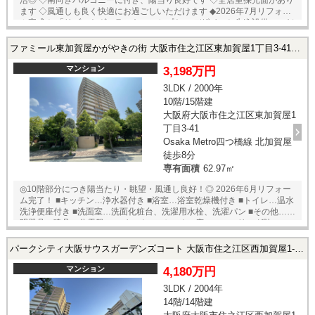
活◎ ◇南向きバルコニーに付き、陽当り良好です ◇全居室採光面があり
ます ◇風通しも良く快適にお過ごしいただけます ◆2026年7月リフォー
ム完成！ 「リゾートヴィラ」をコンセプトに デザインと先進設備にこだ
わり抜いたリゾート空間
ファミール東加賀屋かがやきの街 大阪市住之江区東加賀屋1丁目3-41の中古マンション
マンション
3,198万円
3LDK / 2000年
10階/15階建
大阪府大阪市住之江区東加賀屋1
丁目3-41
Osaka Metro四つ橋線 北加賀屋
徒歩8分
専有面積
62.97㎡
◎10階部分につき陽当たり・眺望・風通し良好！◎ 2026年6月リフォー
ム完了！ ■キッチン…浄水器付き ■浴室…浴室乾燥機付き ■トイレ…温水
洗浄便座付き ■洗面室…洗面化粧台、洗濯用水栓、洗濯パン ■その他…照
明器具、建具、分電盤、スイッチコンセント ■床…フローリング貼
（LDK、洋室全室、廊下） クッションフロア貼（洗面室、トイレ）
フロアタイル貼（玄関土間） ■壁・天井…クロス貼 ■ハウスクリーニング
パークシティ大阪サウスガーデンズコート 大阪市住之江区西加賀屋1-2-56の中古マンション
★アフターサービス保証付き！
マンション
4,180万円
3LDK / 2004年
14階/14階建