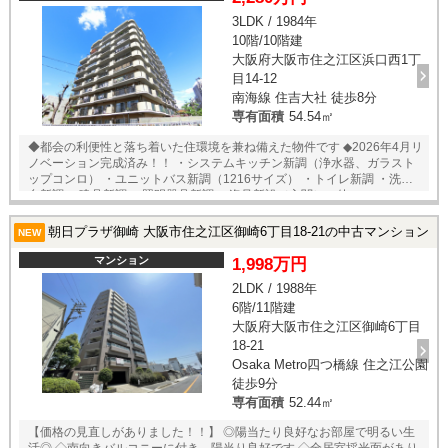
3LDK / 1984年
10階/10階建
大阪府大阪市住之江区浜口西1丁
目14-12
南海線 住吉大社 徒歩8分
専有面積
54.54㎡
◆都会の利便性と落ち着いた住環境を兼ね備えた物件です ◆2026年4月リ
ノベーション完成済み！！ ・システムキッチン新調（浄水器、ガラスト
ップコンロ） ・ユニットバス新調（1216サイズ） ・トイレ新調 ・洗面
台新調 ・建具新調 ・照明器具新調 ・姿見新設（玄関） 他
朝日プラザ御崎 大阪市住之江区御崎6丁目18-21の中古マンション
NEW
マンション
1,998万円
2LDK / 1988年
6階/11階建
大阪府大阪市住之江区御崎6丁目
18-21
Osaka Metro四つ橋線 住之江公園
徒歩9分
専有面積
52.44㎡
【価格の見直しがありました！！】 ◎陽当たり良好なお部屋で明るい生