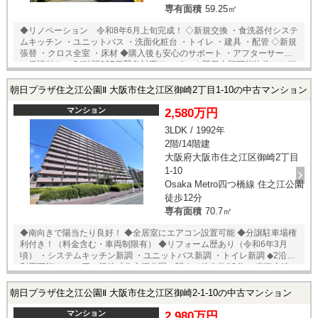
専有面積
59.25㎡
◆リノベーション 令和8年6月上旬完成！ ◇新規交換 ・食洗器付システ
ムキッチン ・ユニットバス ・洗面化粧台 ・トイレ ・建具 ・配管 ◇新規
張替 ・クロス全室 ・床材 ◆購入後も安心のサポート ・アフターサービ
ス保証付き ・24時間365日緊急対応サービス ★即日内覧可能物件！お好
きな日時でご内覧可能！★ 当店までお電話いただくか、もしくは24時間
対応可能「内覧予約・お問い合わせ」フォームよりお問い合わせ下さ
朝日プラザ住之江公園Ⅱ 大阪市住之江区御崎2丁目1-10の中古マンション
い！業務に精通したスタッフが丁寧に対応致します。ご来店が困難な場
合は、ご希望場所でのお待ち合わせも可能です。
マンション
2,580万円
3LDK / 1992年
2階/14階建
大阪府大阪市住之江区御崎2丁目
1-10
Osaka Metro四つ橋線 住之江公園
徒歩12分
専有面積
70.7㎡
◆南向きで陽当たり良好！ ◆全居室にエアコン設置可能 ◆分譲駐車場権
利付き！（料金含む・車両制限有） ◆リフォーム歴あり（令和6年3月
頃） ・システムキッチン新調 ・ユニットバス新調 ・トイレ新調 ◆2沿線
利用可能！！ ・四つ橋線「住之江公園」駅まで徒歩約12分 ・南海本線
「住吉大社」駅まで徒歩約13分 ◆2026年8月大規模修繕工事完了予定！
朝日プラザ住之江公園Ⅱ 大阪市住之江区御崎2-1-10の中古マンション
マンション
2,980万円