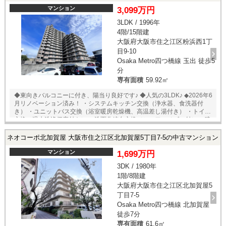
さい。
マンション
3,099万円
3LDK / 1996年
4階/15階建
大阪府大阪市住之江区粉浜西1丁
目9-10
Osaka Metro四つ橋線 玉出 徒歩5
分
専有面積
59.92㎡
◆東向きバルコニーに付き、陽当り良好です♪ ◆人気の3LDK♪ ◆2026年6
月リノベーション済み！ ・システムキッチン交換（浄水器、食洗器付
き） ・ユニットバス交換（浴室暖房乾燥機、高温差し湯付き） ・トイレ
交換（温水洗浄便座付き） ・洗面化粧台交換（シャワーノズル付） ・建
具交換 ・クロス、フローリング張替 ・クッションフロア張替 ・シュー
ズボックス交換 ・給湯器交換 ・分電盤交換 ・ハウスクリーニング 他
ネオコーポ北加賀屋 大阪市住之江区北加賀屋5丁目7-5の中古マンション
◇安心修理サポート 110，000円別途 水廻り5点 10年間修理保証サー
ビス
マンション
1,699万円
3DK / 1980年
1階/8階建
大阪府大阪市住之江区北加賀屋5
丁目7-5
Osaka Metro四つ橋線 北加賀屋
徒歩7分
専有面積
61.6㎡