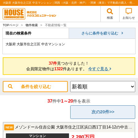
大阪府 大阪市住之江区 中古マンション｜関西（大阪・北摂・神戸）・関東（東京）で不動産の購入・売却、注文住宅、リノベーションの事なら株式会社ハウスコミュニケーション
検索
お知らせ
TOPページ
>
物件検索
>
不動産情報一覧
現在の検索条件
さらに条件を絞り込む
大阪府 大阪市住之江区 中古マンション
37件
見つかりました！
会員限定物件は
1322
件あります。
今すぐ見る
条件を絞り込む
37
1～20
件中
件を表示
次の20件>>
メゾンドール住吉公園 大阪市住之江区浜口西1丁目14-12の中古マンション
NEW
マンション
2,280万円