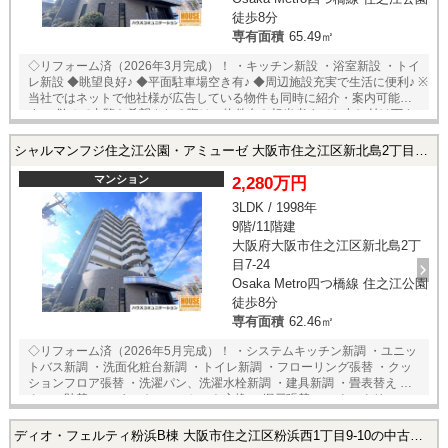
徒歩8分
専有面積
65.49㎡
◇リフォーム済（2026年3月完成）！ ・キッチン新設 ・浴室新設 ・トイ
レ新設 ◆眺望良好♪ ◆平面駐車場空き有♪ ◆周辺施設充実で生活に便利♪ ※
当社ではネットで他社様が広告している物件も同時に紹介・案内可能で
す。 併せて内覧を希望される際は、物件名を担当者までお申し付け下さ
い。
シャルマンフジ住之江公園・アミューゼ 大阪市住之江区新北島2丁目7-24の中古マンション
マンション
2,280万円
3LDK / 1998年
9階/11階建
大阪府大阪市住之江区新北島2丁
目7-24
Osaka Metro四つ橋線 住之江公園
徒歩8分
専有面積
62.46㎡
◇リフォーム済（2026年5月完成）！ ・システムキッチン新調 ・ユニッ
トバス新調 ・洗面化粧台新調 ・トイレ新調 ・フローリング張替 ・クッ
ションフロア張替 ・洗濯パン、洗濯水栓新調 ・建具新調 ・畳表替え ・
クロス貼替 ・スイッチ、コンセント交換 ・網戸張替 ・ハウスクリーニ
ング 他 ◆眺望良好♪ ◆平面駐車場空き有♪ ◆周辺施設充実で生活に便利♪
※当社ではネットで他社様が広告している物件も同時に紹介・案内可能
ディオ・フェルティ粉浜B棟 大阪市住之江区粉浜西1丁目9-10の中古マンション
です。 併せて内覧を希望される際は、物件名を担当者までお申し付け下