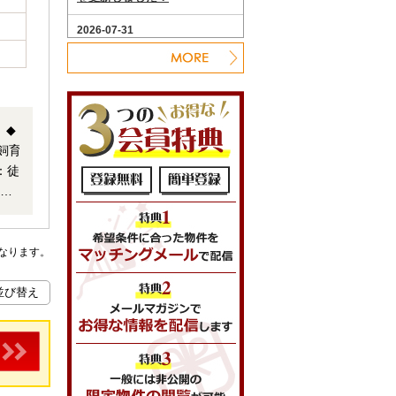
 ◆
飼育
分 ◆
なります。