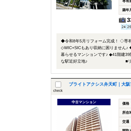
専有
築年
3
◆令和8年5月リフォーム完成！ ◇専有
◇WIC+SICもあり収納に困りませ
暮らせるマンションです♪ ◆41階建
な駅近好立地♪ ■リフォーム内容■ ◇システムキッチン 新調 ◇ユニットバス 新調 ◇便器・
温水洗浄便座 新調 ◇洗面化粧台 新調 ◇
ト□ ◆中央線【弁天町】駅まで徒歩8
分！ ◆【セブンイレブン大阪南市岡3丁目
ブライトアクシス弁天町｜大阪市
可能物件！お好きな日時でご内覧可能
check
問い合わせ」フォームよりお問い合わ
な場合は、ご希望場所でのお待ち合わ
中古マンション
価格
介・案内可能です。 併せて内覧を希
所在
交通
間取