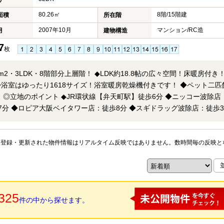
80.26㎡
8階/15階建
面積
所在階
2007年10月
マンション/RC造
月
建物構造
7
枚
m2・3LDK・8階部分上層階！ ◆LDK約18.8帖の広々空間！床暖房付き！
浴室はゆったり1618サイズ！浴室暖房乾燥機付きです！ ◆ペット二匹
：徒
7分 ◆ロピア大阪ベイタワー店：徒歩8分 ◆スギドラッグ波除店：徒歩3
円（2026年6月12日現
所でお待ち合わせや、ご自宅への送迎も可能です♪
※登録・更新された物件情報はリアルタイム反映ではありません。数時間毎の反映と
325
件の中から探せます。