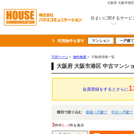
大阪府 大阪市港
住まいに関するサービ
売買物件を探す
マンション
一戸建て
TOPページ
>
物件検索
>
不動産情報一覧
大阪府 大阪市港区 中古マンシ
1
会員登録をするとさらに
種別で絞り込む
新築一戸建て
中古一戸建て
3
件中
1～3
件を表示