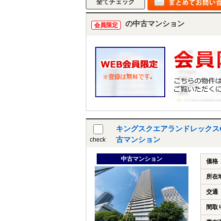
の中古マンション
会員限定
キングスクエアランドレックスC
古マンション
check
中古マンション
価格
所在
交通
間取