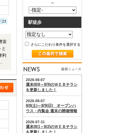
～
駅徒歩
豊富!
さらにこだわり条件を選択する
トと
便利
10
・お
難
に紹