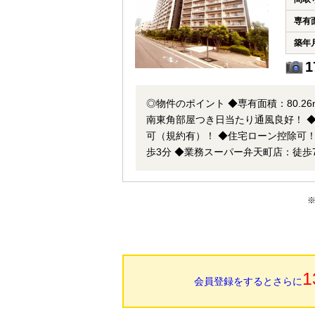
専有
築年
1
◎物件のポイント ◆専有面積：80.26
南東角部屋つき日当たり通風良好！ ◆
可（規約有）！ ◆住宅ローン控除可！ ◎立地のポイント ◆JR環状線【弁天町駅】徒歩6分 ◆ニッコー波除店
歩3分 ◆業務スーパー弁天町店：徒歩
波除小学校：徒歩3分 ◆市岡東中学校：徒歩9分 ※駐車場空きあり 月額：3000～9000
在） 【ご内覧やご相談】ご希望物件へのご案内・詳細な説明を、業務に精通したスタッフが丁寧に対応致しま
す。お店に来られなくてもご希望の場
1
会員登録をするとさらに