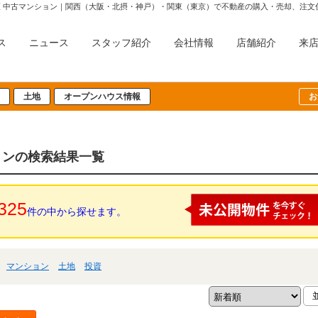
区 中古マンション｜関西（大阪・北摂・神戸）・関東（東京）で不動産の購入・売却、注
ス
ニュース
スタッフ紹介
会社情報
店舗紹介
来
土地
オープンハウス情報
お
ョンの検索結果一覧
325
件の中から探せます。
マンション
土地
投資