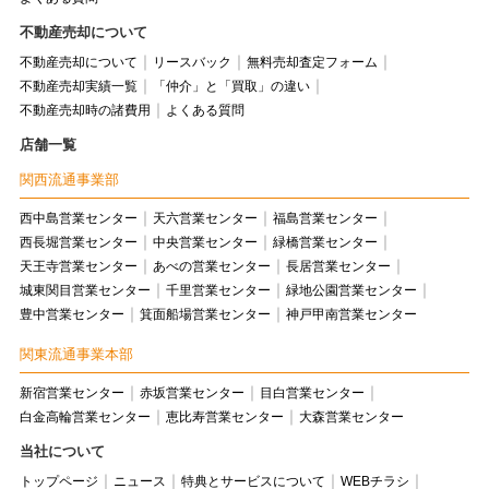
不動産売却について
不動産売却について
リースバック
無料売却査定フォーム
不動産売却実績一覧
「仲介」と「買取」の違い
不動産売却時の諸費用
よくある質問
店舗一覧
関西流通事業部
西中島営業センター
天六営業センター
福島営業センター
西長堀営業センター
中央営業センター
緑橋営業センター
天王寺営業センター
あべの営業センター
長居営業センター
城東関目営業センター
千里営業センター
緑地公園営業センター
豊中営業センター
箕面船場営業センター
神戸甲南営業センター
関東流通事業本部
新宿営業センター
赤坂営業センター
目白営業センター
白金高輪営業センター
恵比寿営業センター
大森営業センター
当社について
トップページ
ニュース
特典とサービスについて
WEBチラシ