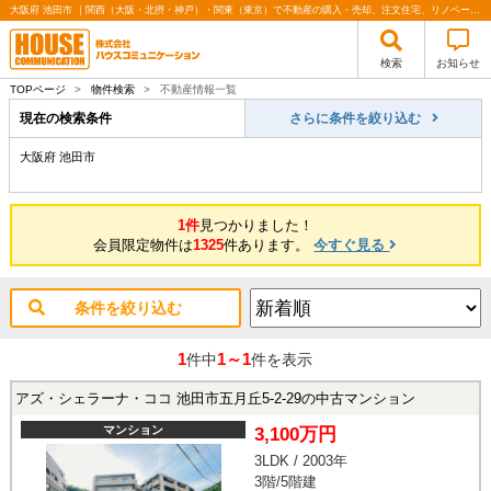
大阪府 池田市 ｜関西（大阪・北摂・神戸）・関東（東京）で不動産の購入・売却、注文住宅、リノベーションの事なら株式会社ハウスコミュニケーション
検索
お知らせ
TOPページ
>
物件検索
>
不動産情報一覧
現在の検索条件
さらに条件を絞り込む
大阪府 池田市
1件
見つかりました！
会員限定物件は
1325
件あります。
今すぐ見る
条件を絞り込む
1
1～1
件中
件を表示
アズ・シェラーナ・ココ 池田市五月丘5-2-29の中古マンション
マンション
3,100万円
3LDK / 2003年
3階/5階建