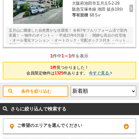
大阪府池田市五月丘5-2-29
阪急宝塚本線 池田 徒歩19分
専有面積
68.5㎡
五月山に隣接した自然豊かな住環境！ 令和7年フルリフォーム済で室内
美麗！ ～物件のポイント～ ・平成15年6月築！ ・閑静な高台の住宅地
・オール電化マンション ・オートロック・宅配ボックス付き ・ペット飼
育可能（規約有り）！ ・南西向きにつき陽当り良好！ ・床暖房や食洗
機・浴室暖房乾燥機など設備充実！ ＜交通機関＞ ・阪急宝塚線 「池
1
1～1
田」駅 徒歩19分 バス6分 徒歩4分 ～立地のポイント～ ◆「コープミ
件中
件を表示
ニ上池田店」 徒歩11分 ◆「阪急オアシス池田店」 徒歩18分 ◆「五
月丘小学校」 徒歩2分 ★室内ゆっくりご内覧頂く事ができますので、
1件
見つかりました！
この機会に是非ご覧下さい。 住宅ローン・資金計画もご相談下さい。 ま
会員限定物件は
1325
件あります。
今すぐ見る
た、近隣の物件資料等もご用意しております。 事前予約頂ければ、20時
以降の内覧や当社定休日の火曜日・水曜日の内覧も対応致します。
条件を絞り込む
さらに絞り込んで検索する
ご希望のエリアを選んでください