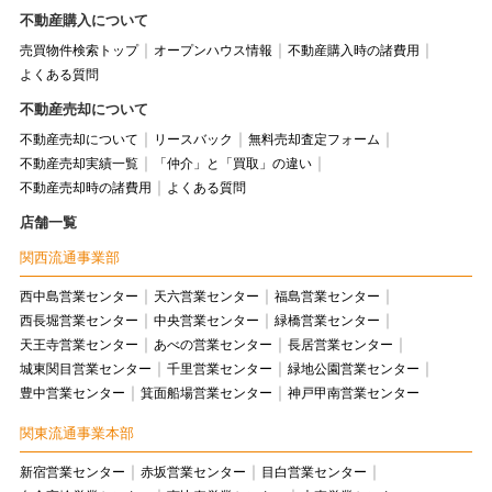
不動産購入について
売買物件検索トップ
オープンハウス情報
不動産購入時の諸費用
よくある質問
不動産売却について
不動産売却について
リースバック
無料売却査定フォーム
不動産売却実績一覧
「仲介」と「買取」の違い
不動産売却時の諸費用
よくある質問
店舗一覧
関西流通事業部
西中島営業センター
天六営業センター
福島営業センター
西長堀営業センター
中央営業センター
緑橋営業センター
天王寺営業センター
あべの営業センター
長居営業センター
城東関目営業センター
千里営業センター
緑地公園営業センター
豊中営業センター
箕面船場営業センター
神戸甲南営業センター
関東流通事業本部
新宿営業センター
赤坂営業センター
目白営業センター