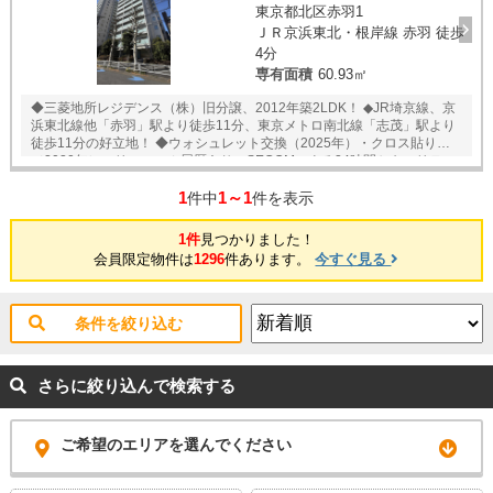
東京都北区赤羽1
ＪＲ京浜東北・根岸線 赤羽 徒歩
4分
専有面積
60.93㎡
◆三菱地所レジデンス（株）旧分譲、2012年築2LDK！ ◆JR埼京線、京
浜東北線他「赤羽」駅より徒歩11分、東京メトロ南北線「志茂」駅より
徒歩11分の好立地！ ◆ウォシュレット交換（2025年）・クロス貼り替え
（2020年）のリフォーム履歴あり ◆SECOMによる24時間セキュリティ
システムあり ◆大切なペットとお過ごしいただけます ◆不在時も荷物を
1
1～1
受け取れる宅配ボックス付き！ ◆コンビニ、スーパードラッグストア徒
件中
件を表示
歩圏内！買い物に便利です ◎その他 インターネット 一括契約（つなぐ
ネット） インターネット利用料 月額935円 駐車場 月額26500～
1件
見つかりました！
28000円※ バイク置き場 月額2000円※ 駐車場 月額150～300円※ ※
会員限定物件は
1296
件あります。
今すぐ見る
いずれも要空き確認
条件を絞り込む
さらに絞り込んで検索する
ご希望のエリアを選んでください