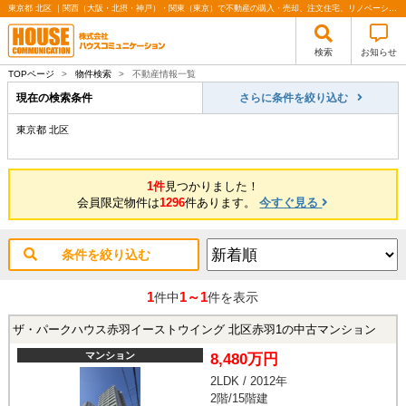
東京都 北区 ｜関西（大阪・北摂・神戸）・関東（東京）で不動産の購入・売却、注文住宅、リノベーションの事なら株式会社ハウスコミュニケーション
検索
お知らせ
TOPページ
>
物件検索
>
不動産情報一覧
現在の検索条件
さらに条件を絞り込む
東京都 北区
1件
見つかりました！
会員限定物件は
1296
件あります。
今すぐ見る
条件を絞り込む
1
1～1
件中
件を表示
ザ・パークハウス赤羽イーストウイング 北区赤羽1の中古マンション
マンション
8,480万円
2LDK / 2012年
2階/15階建