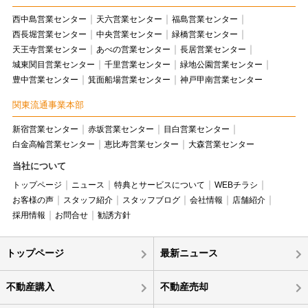
西中島営業センター
天六営業センター
福島営業センター
西長堀営業センター
中央営業センター
緑橋営業センター
天王寺営業センター
あべの営業センター
長居営業センター
城東関目営業センター
千里営業センター
緑地公園営業センター
豊中営業センター
箕面船場営業センター
神戸甲南営業センター
関東流通事業本部
新宿営業センター
赤坂営業センター
目白営業センター
白金高輪営業センター
恵比寿営業センター
大森営業センター
当社について
トップページ
ニュース
特典とサービスについて
WEBチラシ
お客様の声
スタッフ紹介
スタッフブログ
会社情報
店舗紹介
採用情報
お問合せ
勧誘方針
トップページ
最新ニュース
不動産購入
不動産売却