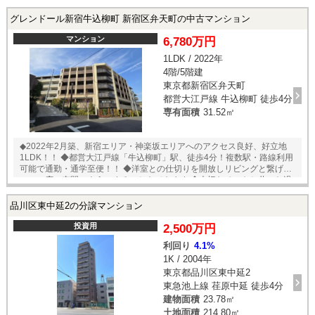
川沿いで桜が楽しめます ◆徒歩圏内にスーパー、コンビニ。ドラッグス
トアがあり、買い物も便利な好立地です ◎その他 事務所利用：可（要相
グレンドール新宿牛込柳町 新宿区弁天町の中古マンション
談）
マンション
6,780万円
1LDK / 2022年
4階/5階建
東京都新宿区弁天町
都営大江戸線 牛込柳町 徒歩4分
専有面積
31.52㎡
◆2022年2月築、新宿エリア・神楽坂エリアへのアクセス良好、好立地
1LDK！！ ◆都営大江戸線「牛込柳町」駅、徒歩4分！複数駅・路線利用
可能で通勤・通学至便！！ ◆洋室との仕切りを開放しリビングと繋げて
一つの広い空間のようにすることもできます ◆大切なペットと共にお過
ごしいただけます ◆スーパー・コンビニ・ドラッグストア徒歩圏内。お
買い物に便利です ◆教育施設や博物館、美術館などの文化施設も徒歩圏
品川区東中延2の分譲マンション
内。閑静で落ち着いた住環境です♪ ◎その他 駐車場（敷地内）：月額
30000円 自転車置き場：145台 年額2400円 トランクルーム：月額
投資用
2,500万円
1000円 ※いずれも要空き確認 ペットの飼育：可（犬猫2匹まで、成長
利回り
4.1%
後体高40cm以内、体重15㎏以内）
1K / 2004年
東京都品川区東中延2
東急池上線 荏原中延 徒歩4分
建物面積
23.78㎡
土地面積
214.80㎡