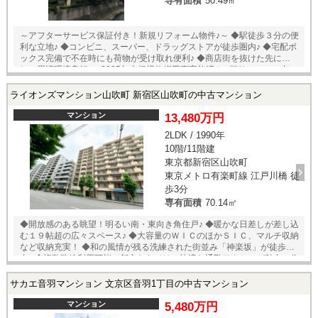
専有面積
50.49㎡
～アフターサービス保証付き！新規リフォーム物件♪～ ◆駅徒歩３分の便
利な立地♪ ◆コンビニ、スーパー、ドラッグストアが徒歩圏内♪ ◆宅配ボ
ックス完備で不在時にも荷物が受け取れ便利♪ ◆商店街を抜けた先に位置
し、周辺環境良好♪ ◆2025年大規模修繕工事実施済み♪ ▽リフォーム内
容 （2026年4月下旬完工） ・壁、天井クロス ・フローリング ・建
具 ・洗面、トイレフロアタイル ・システムキッチン ・ユニットバ
ライオンズマンション山吹町 新宿区山吹町の中古マンション
ス ・洗面化粧台 ・トイレ ・エアコン ダウンライト ・クリーニン
グ 他
マンション
13,480万円
2LDK / 1990年
10階/11階建
東京都新宿区山吹町
東京メトロ有楽町線 江戸川橋 徒
歩3分
専有面積
70.14㎡
◆開放感のある眺望！明るい南・東向き角住戸♪ ◆暖かな日差しが差し込
む１９帖超の広々スペース♪ ◆大容量のＷＩＣのほかＳＩＣ、マルチ収納
など収納充実！ ◆和の風情が残る洗練された街並み「神楽坂」が徒歩圏
内♪ ◆複数路線利用可能で都心ならではの快適な通勤アクセスが魅力の住
環境♪ ◆モニター付きオートロックや宅配ボックスなど生活に嬉しい設備
も充実！ ◆スーパー、コンビニ、ドラッグストアが徒歩圏内！ 地蔵通
サカエ音羽マンション 文京区音羽1丁目の中古マンション
り商店街まで徒歩１分！利便性に優れた立地♪ ▼リフォーム内容 ・キッ
チン ・浴室 ・洗面台 ・トイレ ・水廻り床 ・フローリング ・建
マンション
5,480万円
具 ・照明 ・給湯器 ・下足入れ ・全クロス ・アクセントクロス