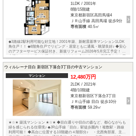
1LDK / 2001年
洋室、廊下） ・床：フロアタイル（玄関・洗面室・トイレ） ・壁天井：
8階/15階建
クロス貼 ・防水パン ・カラーTVモニター付インターホン ・室内クリ
ーニング （令和8年4月10日完工）
東京都新宿区高田馬場4
ＪＲ山手線 高田馬場 徒歩9分
専有面積
40.5㎡
◆3路線2駅利用可能な好立地！2001年築、新耐震基準マンション1LDK
角住戸！！ ◆8階角住戸でリビング・居室ともに通風・眺望良好♪ ◆安心
のアフターサービス保証付き、新規リフォーム2026年5月完工予定！ ◆
大切なペットと共にお過ごしいただけます ◆リビングに床暖房あり！寒
い日も足元から暖かく快適に過ごせます ◆スーパー、コンビニ、ドラッ
グストアが徒歩圏内。飲食店も多く日常生活至便！ ◎その他 インターネ
ウィルレーナ目白 新宿区下落合3丁目の中古マンション
ット維持費：月額1650円 駐車場：月額32000～35000円 ※要空き確認
▽リフォーム内容 ・キッチン（システムキッチン・W1950・食洗器） ・
マンション
12,480万円
浴室（ユニットバス・1216） ・洗面室（洗面台） ・トイレ（温水洗
2LDK / 2021年
浄便座付トイレ） ・配管（給湯・排水管（専有部分）・給水管（専有
4階/10階建
部内飛込みより）） ・建具 ・床フローリング（LDK、洋室、廊下） ・
フロアタイル（玄関、洗面室、トイレ） ・壁天井（クロス貼） ・床暖
東京都新宿区下落合3丁目
房（LD） ・防水パン ・室内クリーニング （2026年5月完工予定）
ＪＲ山手線 目白 徒歩10分
専有面積
59.29㎡
★☆★ 築浅マンション ★☆★ ◆目白通りや目白の森など、都心ながらも
緑を感じられる住環境♪ ◆JR山手線「目白」駅徒歩圏内！複数駅・路線
利用可能！ ◆高台に位置する10階建の４階部分♪ ・北西角部屋、主要