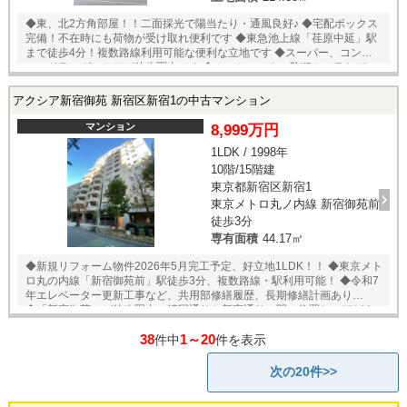
◆東、北2方角部屋！！二面採光で陽当たり・通風良好♪ ◆宅配ボックス
完備！不在時にも荷物が受け取れ便利です ◆東急池上線「荏原中延」駅
まで徒歩4分！複数路線利用可能な便利な立地です ◆スーパー、コンビ
ニ、ドラッグストアが徒歩圏内です ◆オートロック、防犯カメラなどの
セキュリティ充実しています ◆ペット飼育も相談可能なお部屋です ◆東
京の三大商店街（三大銀座）の1つ「戸越銀座商店街」へも徒歩圏内♪お
アクシア新宿御苑 新宿区新宿1の中古マンション
買い物に大変便利です！ ◎その他 駐輪場：確認中 ～周辺環境～ セブン-
イレブン 荏原中延駅前 徒歩5分 まいばすけっと 中延3丁目 徒歩4
マンション
8,999万円
分 オーケー戸越店 徒歩5分 トモズ中延店 徒歩5分 戸越銀座商店街
1LDK / 1998年
徒歩10分
10階/15階建
東京都新宿区新宿1
東京メトロ丸ノ内線 新宿御苑前
徒歩3分
専有面積
44.17㎡
◆新規リフォーム物件2026年5月完工予定、好立地1LDK！！ ◆東京メト
ロ丸の内線「新宿御苑前」駅徒歩3分、複数路線・駅利用可能！ ◆令和7
年エレベーター更新工事など、共用部修繕履歴、長期修繕計画あり
◆「新宿御苑」が徒歩圏内、靖国通りと新宿通りの間に位置し、ほどよ
く離れた落ち着いた住環境です ◆浴室には梅雨の時期も室内で洗濯物を
38
1～20
干せる浴室乾燥機付き ◆事務所利用も可能です！ ◆オートロック・防犯
件中
件を表示
カメラあり、安心のセキュリティ ◆不在時の荷物の受け取りに便利な宅
配ボックスあり ◎その他 駐車場：月額40000～50000円※敷金/使用料2
次の20件>>
か月分 駐輪場：年額12000円※ステッカー貼付 ※いずれも要空き確認 事
務所利用：可（条件有） ▽リフォーム内容 ・システムキッチン ・ユニ