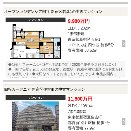
採光面は南西で陽当たり・通風良好♪ ◆収納スペース充実！ ・WIC、
SIC、リネン庫など ◆大切なペットとお住まいいただけます。 ◎その他
インターネット利用料：月額770円 自治会費：月額100円 駐輪場：月額
オープンレジデンシア四谷 新宿区若葉1の中古マンション
200円～300円 ※要空き確認 ▽リフォーム内容▽ ・コンロ交換 ・トイ
レ交換 ・壁紙張り替え ・キッチン蛇口交換 ・シンクコーティン
マンション
9,980万円
グ ・ハウスクリーニング （2026年4月完工予定）
1LDK / 2020年
1階/3階建
東京都新宿区若葉1
ＪＲ中央線 四ツ谷 徒歩5分
専有面積
53.52㎡
◆新規リフォーム令和8年4月完工予定！2020年築テラス付き1LDK！！
◆「四ツ谷駅」徒歩5分の好立地。複数駅・路線利用で通勤にもお出かけ
にも便利です♪ ◆大切なペットとお過ごしいただけます ◆徒歩圏内に、赤
坂離宮、明治神宮などがあり、歴史を感じられる街です ◆キッチンにも
窓があり、においを気にせずお料理できます♪ ◆教育施設や公園などが徒
歩圏内に多く、緑豊かで落ち着いた住環境です ◎その他 テラス使用料：
四谷ガーデニア 新宿区住吉町の中古マンション
月額600円 インターネット使用料：月額1320円 町内会費：月額300円 駐
輪場：有 月額400円※要空き確認 ペット飼育：可※犬猫可（成長時体調
マンション
11,800万円
60cm、体重15㎏以内） ▽リフォーム内容 ・トイレ（ウォシュレット
2LDK / 1981年
付）新規交換 ・エアコン新規設置 ・間接照明 ・ダウンライト新規施
7階/10階建
工（ＬＤＫ） ・室内ハウスクリーニング ・クロス全室貼替 （令和8
年4月完工予定）
東京都新宿区住吉町
都営新宿線 曙橋 徒歩2分
専有面積
77.9㎡