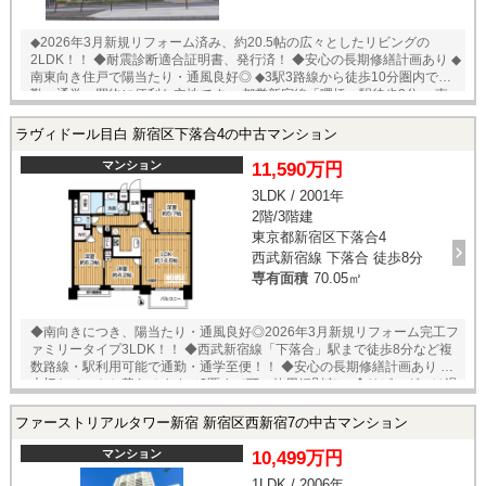
◆2026年3月新規リフォーム済み、約20.5帖の広々としたリビングの
2LDK！！ ◆耐震診断適合証明書、発行済！ ◆安心の長期修繕計画あり ◆
南東向き住戸で陽当たり・通風良好◎ ◆3駅3路線から徒歩10分圏内で通
勤・通学・買物に便利な立地です ・都営新宿線「曙橋」駅徒歩2分 ・東
京メトロ丸ノ内線「四谷三丁目」駅徒歩9分 ・都営大江戸線「若松河
田」駅徒歩10分 ◆都心にありながら穏やかで落ち着いた【四谷三丁目・
ラヴィドール目白 新宿区下落合4の中古マンション
曙橋エリア】が生活圏 ◆新宿御苑にほど近く、緑を感じる暮らしやすい
住環境!! ◆周辺にはスーパーやコンビニ、飲食店、医療機関などがあり生
マンション
11,590万円
活利便性が高いです♪ ◆管理員常駐で管理体制良好！ ◎その他 町内会
3LDK / 2001年
費：月額300円 駐車場：月額35000～40000円 ※要空き確認 ▽新規リノ
2階/3階建
ベーション物件 ・システムキッチン ・洗面化粧台 ・追焚ガス給湯
器 ・シャワートイレ ・洗濯パン ・ユニットバス ・エアコン ・下
東京都新宿区下落合4
足入 ・各室照明新規取付 ・フローリングクロス新規貼替 （2026年3月
西武新宿線 下落合 徒歩8分
完工）
専有面積
70.05㎡
◆南向きにつき、陽当たり・通風良好◎2026年3月新規リフォーム完工フ
ァミリータイプ3LDK！！ ◆西武新宿線「下落合」駅まで徒歩8分など複
数路線・駅利用可能で通勤・通学至便！！ ◆安心の長期修繕計画あり ◆
大切なペットと暮らせます（2匹まで可、使用細則有） ◆リビングには温
水式床暖房があり、寒い時期も快適に過ごせます♪ ◆区立おとめ山公園ま
で徒歩5分、教育施設も徒歩圏内に多数あり、緑豊かで落ち着いた住環境
ファーストリアルタワー新宿 新宿区西新宿7の中古マンション
です ◎その他 駐車場：月額30000円 駐輪場：月額300円 トランクルー
ム： ※要詳細確認 ※いずれも要空き確認 ペット飼育：可（1住戸2匹ま
マンション
10,499万円
で・体長70cm相当・使用細則あり） ▽リフォーム内容 ・フローリング
1LDK / 2006年