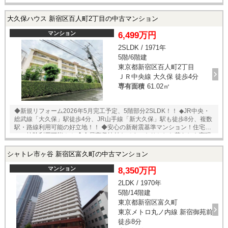
充実したセキュリティ♪ ◆システムキッチンには食器洗浄乾燥機、ディス
ポーザーなど便利な機能がついており、家事を助けてくれます！ ◆寒い
時期に足元からあたためてくれる床暖房がリビングだけでなくキッチン
大久保ハウス 新宿区百人町2丁目の中古マンション
にもついています♪ ◆24時間ゴミ出し可能です ◎その他 駐車場：75区
画 月額25000～41000円※要空き確認 バイク置場：11区画 月額3000
マンション
6,499万円
円※要空き確認 駐輪場：266区画 月額500円※要空き確認 ペット飼育：
2SLDK / 1971年
可（犬・猫・規則に定める小動物） ▽リフォーム内容 ・ユニットバス
5階/6階建
（Panasonic）1416 ・天井壁クロス貼替 ・食洗器付システムキッチン
（ラクエラ） ・フローリング貼替 ・巾木貼替 ・洗面化粧台
東京都新宿区百人町2丁目
（PanasonicシーラインW750） ・フロアタイル交換：玄関、洗面、ト
ＪＲ中央線 大久保 徒歩4分
イレ ・温水洗浄便座付きトイレ（Panasonic） ・エアコン設置（1
専有面積
61.02㎡
台） ・建具交換（Panasonicベリティス） ・追焚付給湯器交換 ・玄
関収納新設 ・分電盤交換 ・シーリングライト（3台） ・カーテンレ
ール交換 ・ダウンライト ・網戸張替え ・人感センサーライト ・ハウ
◆新規リフォーム2026年5月完工予定、5階部分2SLDK！！ ◆JR中央・
スクリーニング 等 （2026年3月完工）
総武線「大久保」駅徒歩4分、JR山手線「新大久保」駅も徒歩8分、複数
駅・路線利用可能の好立地！！ ◆安心の新耐震基準マンション！住宅ロ
ーン控除利用可能！！ ◆全居室収納付きですっきりとした暮らしを実現♪
バルコニーに物入もあり！ ◆宅配BOXあり！留守中でも荷物を受け取れ
ます！ ◆東向きバルコニーで陽当たり・通風・眺望良好！ ◎その他 駐車
シャトレ市ヶ谷 新宿区富久町の中古マンション
場：月額22000円 バイク置場：月額800円（車種問わず） 自転車置場：
月額500円 ※要空き確認 外部居住者：月額3000円 ▽リフォーム内容 ・フ
マンション
8,350万円
ローリング（天然木使用） ・クロス：天井、壁 ・建具（鏡面仕
2LDK / 1970年
様） ・フロアタイル：玄関、洗面室、トイレ ・シューズボックス
5階/14階建
（鏡面仕様） ・給湯器 ・システムキッチン1950（食洗機・浄水器
付） ・装飾タイル設置 ・ユニットバス1216（追焚付） ・浴室暖
東京都新宿区富久町
房乾燥機 ・洗面化粧台750 ・室内給排水管交換（スラブ上の交換可能
東京メトロ丸ノ内線 新宿御苑前
な部分のみ） ・全居室AC設置可（一部先行配管） ・シャワートイ
徒歩8分
レ ・照明器具付き（LED） 他 （令和8年5月完工予定）