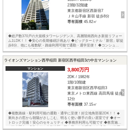
新規貼替 ・壁・天井クロス新規貼替 ・給水管・給湯管新規交換（専
23階/32階建
有部） ・照明器具新規設置 ・建具・玄関収納等新規交換 ・エアコン
1基新規設置 ・オリジナル洗面化粧台新規交換 ・LIXIL製洗浄便座付ト
東京都新宿区西新宿7
イレ新規交換 ・LIXIL製ユニットバス新規交換（浴室換気乾燥機付） ・
ＪＲ山手線 新宿 徒歩8分
オリジナルシステムキッチン新規交換（食器洗い機付） ・給湯器新規交
専有面積
45.82㎡
換（追焚式） 等 （2026年3月完工）
◆総戸数370戸の大規模タワーレジデンス、高層階南西向き新規リフォー
ム1LDK！！ ◆安心の長期修繕計画あり ◆ビッグターミナル「新宿」駅徒
歩8分、他にも複数駅・路線利用可能で通勤・通学至便！ ◆コンシュルジ
ュサービスや共用施設などサービス充実のマンションです！ ◆ダブルオ
ートロック・ダブルロック・防犯カメラ・ディンプルキー等による安
心・安全の防犯セキュリティ ◆宅配ボックスで不在時の荷物の受取も可
ライオンズマンション西早稲田 新宿区西早稲田3の中古マンション
能です ◆徒歩圏内にスーパー、コンビニ、ドラッグストアなど、日常の
買い物に便利です ～共用施設～ ・スカイラウンジ ・浴室 ・サウ
マンション
3,800万円
ナ ・フィットネスルーム ・音楽室 ・ランドリールーム ・ミーティ
2DK / 1982年
ングルーム 他 ◎その他 駐車場：月額54000～59400円 駐輪場：無償
1階/10階建
（登録料3500円、ステッカー貼付） トランクルーム：月額5250～9450
円 ※いずれも要空き確認
東京都新宿区西早稲田3
東京メトロ東西線 高田馬場 徒歩
12分
専有面積
37.15㎡
◆複数路線・駅利用可能の通勤・通学に至便！好立地角部屋2DK！！ ◆
東向きの窓から朝陽がさしこむ、明るく使い勝手の良い居室です ◆オー
トロック完備！安心のセキュリティ ◆事務所利用も可能です ◆教育施設
が徒歩圏内に多数あり！文教地区の落ち着いた住環境です ◆春には神田