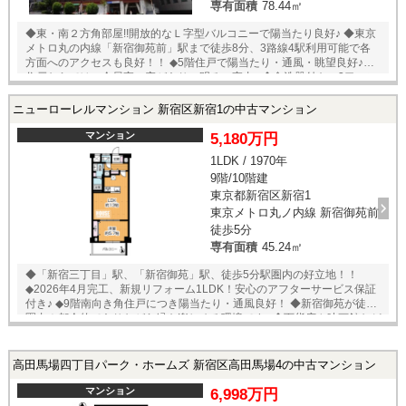
専有面積
78.44㎡
◆東・南２方角部屋!!開放的なＬ字型バルコニーで陽当たり良好♪ ◆東京
メトロ丸の内線「新宿御苑前」駅まで徒歩8分、3路線4駅利用可能で各
方面へのアクセスも良好！！ ◆5階住戸で陽当たり・通風・眺望良好♪角
住戸ならではの全居室に窓があり、明るい室内♪ ◆食洗器付き、3口コン
ロ付きのシステムキッチンで効率的に調理ができます！ ◆EV2基完備!!待
ち時間のストレスも軽減、お出掛けもスムーズです!! ◆ビックターミナル
ニューローレルマンション 新宿区新宿1の中古マンション
新宿駅も徒歩圏 ◆徒歩圏内にコンビニ、スーパー、ドラッグストアあ
り。生活施設充実！ ◎その他 共益費：1200円/月
マンション
5,180万円
1LDK / 1970年
9階/10階建
東京都新宿区新宿1
東京メトロ丸ノ内線 新宿御苑前
徒歩5分
専有面積
45.24㎡
◆「新宿三丁目」駅、「新宿御苑」駅、徒歩5分駅圏内の好立地！！
◆2026年4月完工、新規リフォーム1LDK！安心のアフターサービス保証
付き♪ ◆9階南向き角住戸につき陽当たり・通風良好！ ◆新宿御苑が徒歩
圏内！都会的でありながら緑も楽しめる環境です♪ ◆百貨店や映画館など
も近く、人気の新宿エリアです ◆徒歩圏内にコンビニ、スーパー、ドラ
ッグストアあります。日常のお買い物が便利です◎ ▽リフォーム内容 ・
キッチン（システムキッチン・W1950） ・浴室（ユニットバス） ・洗
高田馬場四丁目パーク・ホームズ 新宿区高田馬場4の中古マンション
面室（シャワー付洗面化粧台） ・トイレ（温水洗浄便座付トイレ） ・
給湯設備（給湯器・マルチリモコン付） ・配管（給水・給湯・排水・ガ
マンション
6,998万円
ス管（専有部分）） ・照明器具 ・建具 ・床：フローリング（LDK、