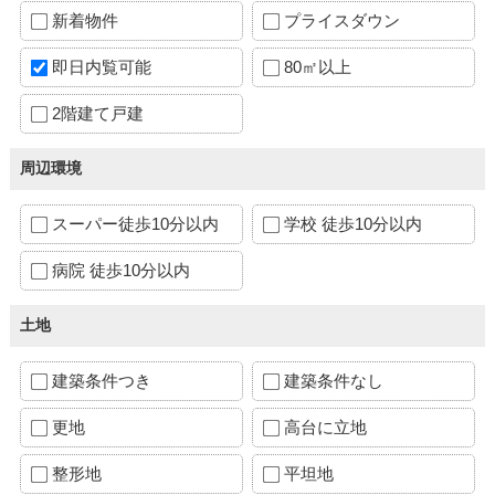
新着物件
プライスダウン
即日内覧可能
80㎡以上
2階建て戸建
周辺環境
スーパー徒歩10分以内
学校 徒歩10分以内
病院 徒歩10分以内
土地
建築条件つき
建築条件なし
更地
高台に立地
整形地
平坦地