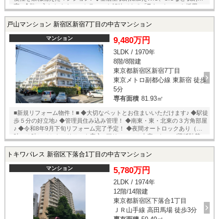
実♪ ◆鞄に入れたままエントランスを解錠できる「Tebraキー」を採用 ◆
城北中央公園、中央図書館、教育科学館など徒歩圏内に充実の子育て環
境！ ※ルーフバルコニー面積 29.35m2（別途使用料あり） ●その他 ・
戸山マンション 新宿区新宿7丁目の中古マンション
駐車場：21000円～30000円 ※要空き確認 ・TV、インターネット利用
料：月額660円 ・ルーフバルコニー利用料：880円
マンション
9,480万円
3LDK / 1970年
8階/8階建
東京都新宿区新宿7丁目
東京メトロ副都心線 東新宿 徒歩
5分
専有面積
81.93㎡
■新規リフォーム物件！■ ◆大切なペットとお住まいいただけます♪ ◆駅徒
歩５分の好立地♪ ◆管理員住み込み管理！ ◆南東・東・北東の３方角部屋
♪ ◆令和8年9月下旬リフォーム完了予定！ ◆夜間オートロックあり（２３
時～４時）でセキュリティも安心♪ ▽リフォーム内容 ●クロス/壁紙貼替 ●
キッチン ●浴室 ●洗面室 ●トイレ ●給湯設備 ●配管・給湯管 ●エアコン ●
照明器具 ●建具 ●フローリング ●クロス（壁・天井） ●室内クリーニン
トキワパレス 新宿区下落合1丁目の中古マンション
グ 他 （2026年9月下旬完工予定） ■ 周辺環境
━━━━━━━━━━━━━━━・・・・ ・三徳新宿本店 約200ｍ ・戸山公園
マンション
5,780万円
約240ｍ ・堀内クリニック 約300ｍ ・コープ富山店 約300ｍ ・ぱぱ
2LDK / 1974年
す大久保店 約400ｍ ・天神小学校 約610ｍ ・新宿中学校 約600ｍ
12階/14階建
東京都新宿区下落合1丁目
ＪＲ山手線 高田馬場 徒歩3分