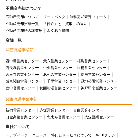
不動産売却について
不動産売却について
リースバック
無料売却査定フォーム
不動産売却実績一覧
「仲介」と「買取」の違い
不動産売却時の諸費用
よくある質問
店舗一覧
関西流通事業部
西中島営業センター
天六営業センター
福島営業センター
西長堀営業センター
中央営業センター
緑橋営業センター
天王寺営業センター
あべの営業センター
長居営業センター
城東関目営業センター
千里営業センター
緑地公園営業センター
豊中営業センター
箕面船場営業センター
神戸甲南営業センター
関東流通事業本部
新宿営業センター
赤坂営業センター
目白営業センター
白金高輪営業センター
恵比寿営業センター
大森営業センター
当社について
トップページ
ニュース
特典とサービスについて
WEBチラシ