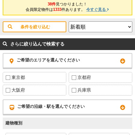
ットバス ・洗面化粧台 ・洗濯水栓 ・防水パン ・トイレ（温水洗浄
38件
見つかりました！
機能付） ・フローリング ・建具 ・玄関収納 ・収納棚 ・壁・天井
会員限定物件は
1333
件あります。
今すぐ見る
クロス ・フロアタイル ・エアコン（1基） ・照明器具 ・スイッ
チ ・コンセント ・ハウスクリーニング （令和8年5月完工予定）
条件を絞り込む
さらに絞り込んで検索する
ご希望のエリアを選んでください
東京都
京都府
大阪府
兵庫県
ご希望の沿線・駅を選んでください
建物種別