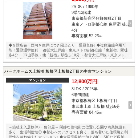
2SDK / 1980年
9階/13階建
東京都新宿区歌舞伎町2丁目
東京メトロ副都心線 東新宿 徒歩
4分
専有面積
52.26㎡
◆９階所在！西向き住戸につき陽当たり・通風良好♪ ◆複数路線利用可
能！通勤通学便利 ・都営大江戸線・東京メトロ副都心線「東新宿」駅徒
歩4分 ・JR山手線・他「新宿」駅徒歩10分 ・都営大江戸線・東京メトロ
丸の内線・副都心線 「新宿三丁目」駅徒歩4分 ◆忙しい方も安心、24
時間ゴミ出し可能！ ◆大切なペットをお住まいいただけます♪ ◆約4帖
のサービススペース有！ ～収納や書斎など使い方いろいろ◎～ ▼周辺
パークホームズ上板橋 板橋区上板橋2丁目の中古マンション
環境 ローソン 新宿区役所通店 徒歩4分 新宿イーストサイドスクエア
徒歩4分 テルマー湯 徒歩3分 松屋 東新宿店 徒歩１分 ダイコクドラッ
マンション
12,800万円
グ 新宿5丁目店 徒歩２分
3LDK / 2025年
6階/9階建
東京都板橋区上板橋2丁目
東武東上線 上板橋 徒歩6分
専有面積
84.46㎡
～築後未入居物件♪・角部屋～ 閑静な住宅街に位置し公園や商業施設も
多く、生活利便性◎ ◆都心へのアクセスも良く、落ち着いた住環境と利
便性を兼ね備えたマンション♪ ◆全居室収納に加えWIC、SICなど収納充