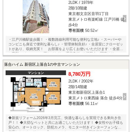
2LDK / 1978年
・ハウスクリーニング 他 （２０２６年５月中旬完工予定）
2階/10階建
東京都文京区音羽1丁目
東京メトロ有楽町線 江戸川橋 徒
歩4分
専有面積
50.52㎡
・江戸川橋駅徒歩圏！ ・複数路線利用可能な便利な立地♪ ・スーパーや
コンビニも身近で便利な暮らし♪ ・管理体制良好♪ ・全居室にクローゼッ
トがあり、収納充実！ お部屋をより広くお使いいただけます ・全居室
Ｌ字型のバルコニーに面しており 通風良好♪ ※掲載中の写真はリフォ
ーム施工前のものを使用しています ●その他 駐車場：料金確認中 駐輪
場：無料 ▽リフォーム内容 ●トイレ新規 ●洗面台新規 ●浴室（水栓交
落合ハイム 新宿区上落合1の中古マンション
換） ●キッチン（IHコンロ新規、食洗器新規、水栓新規） ●エアコン新規
1台設置（LDK） ●クロス全室交換 ●フロアタイル新規貼替 ●床補修
マンション
8,780万円
●建具補修 他 （2026年5月完工予定）
2LDK / 2002年
2階/14階建
東京都新宿区上落合1
東京メトロ東西線 落合 徒歩4分
専有面積
56.11㎡
◆新規リフォーム2026年3月完工、快適な暮らしを実現できる東向き住
戸！！ ◆大切なペットと共にお過ごしいただけます！ ◆女性やお子様も
安心の、オートロック、防犯カメラ、モニター付きインターフォンなど