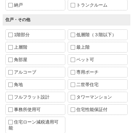
納戸
トランクルーム
住戸・その他
1階部分
低層階（３階以下）
上層階
最上階
角部屋
ペット可
アルコーブ
専用ポーチ
角地
二世帯住宅
フルフラット設計
タワーマンション
事務所使用可
住宅性能保証付
住宅ローン減税適用可
能