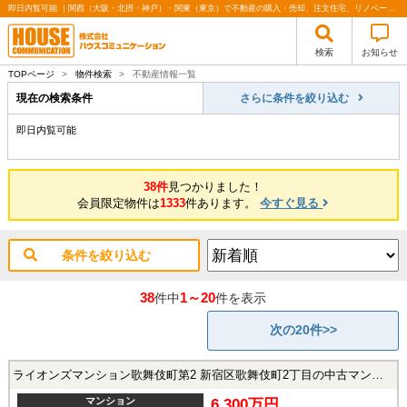
即日内覧可能 ｜関西（大阪・北摂・神戸）・関東（東京）で不動産の購入・売却、注文住宅、リノベーションの事なら株式会社ハウスコミュニケーション
検索
お知らせ
TOPページ
>
物件検索
>
不動産情報一覧
現在の検索条件
さらに条件を絞り込む
即日内覧可能
38件
見つかりました！
会員限定物件は
1333
件あります。
今すぐ見る
条件を絞り込む
38
1～20
件中
件を表示
次の20件>>
ライオンズマンション歌舞伎町第2 新宿区歌舞伎町2丁目の中古マンション
マンション
6,300万円