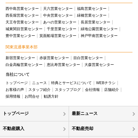
西中島営業センター
天六営業センター
福島営業センター
西長堀営業センター
中央営業センター
緑橋営業センター
天王寺営業センター
あべの営業センター
長居営業センター
城東関目営業センター
千里営業センター
緑地公園営業センター
豊中営業センター
箕面船場営業センター
神戸甲南営業センター
関東流通事業本部
新宿営業センター
赤坂営業センター
目白営業センター
白金高輪営業センター
恵比寿営業センター
大森営業センター
当社について
トップページ
ニュース
特典とサービスについて
WEBチラシ
お客様の声
スタッフ紹介
スタッフブログ
会社情報
店舗紹介
採用情報
お問合せ
勧誘方針
トップページ
最新ニュース
不動産購入
不動産売却