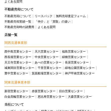
よくある質問
不動産売却について
不動産売却について
リースバック
無料売却査定フォーム
不動産売却実績一覧
「仲介」と「買取」の違い
不動産売却時の諸費用
よくある質問
店舗一覧
関西流通事業部
西中島営業センター
天六営業センター
福島営業センター
西長堀営業センター
中央営業センター
緑橋営業センター
天王寺営業センター
あべの営業センター
長居営業センター
城東関目営業センター
千里営業センター
緑地公園営業センター
豊中営業センター
箕面船場営業センター
神戸甲南営業センター
関東流通事業本部
新宿営業センター
赤坂営業センター
目白営業センター
白金高輪営業センター
恵比寿営業センター
大森営業センター
当社について