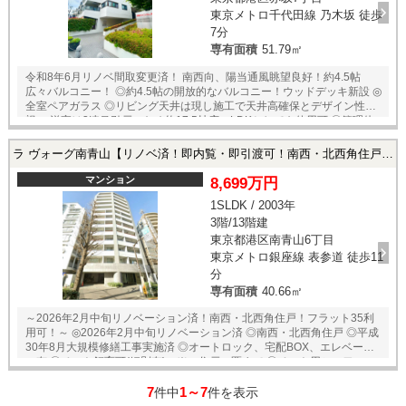
東京メトロ千代田線 乃木坂 徒歩
7分
専有面積
51.79㎡
令和8年6月リノベ間取変更済！ 南西向、陽当通風眺望良好！約4.5帖
広々バルコニー！ ◎約4.5帖の開放的なバルコニー！ウッドデッキ新設 ◎
全室ペアガラス ◎リビング天井は現し施工で天井高確保とデザイン性重
視 洋室は3連吊引戸のため約17.5帖広々LDKとしても使用可 ◎管理体
制良好 ◎2024年大規模修繕工事済 ◎エレベーター2基・オートロック
防犯カメラ宅配ボックス ◎132戸のビックコミュニティ！ ◎24時間ゴミ
ラ ヴォーグ南青山【リノベ済！即内覧・即引渡可！南西・北西角住戸！】 港区南青山6丁目の中古マンション
出し可 【リノベーション】 ■キッチン（Miele製食洗機、浄水器付タッチ
レス水栓） ■ユニットバス（浴室換気乾燥暖房機・追焚機能付オートバ
マンション
8,699万円
ス） 洗面化粧台・トイレ・給湯器・照明・スイッチ・インターホン フロ
1SLDK / 2003年
ーリング・床・建具 エアコン3基・ウッドデッキ新設！
3階/13階建
東京都港区南青山6丁目
東京メトロ銀座線 表参道 徒歩11
分
専有面積
40.66㎡
～2026年2月中旬リノベーション済！南西・北西角住戸！フラット35利
用可！～ ◎2026年2月中旬リノベーション済 ◎南西・北西角住戸 ◎平成
30年8月大規模修繕工事実施済 ◎オートロック、宅配BOX、エレベータ
ー有 ◎ペット飼育可(細則有) ※一住戸一匹まで ◎ペット用シャワーコー
ナー有 ◎フラット35利用可 ◎アフターサービス保証付 ◎長期修繕計画有
7
1～7
◎24時間ゴミ出し可 【リノベーション内容】 ■トイレ（温水洗浄機能
件中
件を表示
付） ■浴室（浴室換気乾燥暖房機・追焚機能付） ■システムキッチン（3