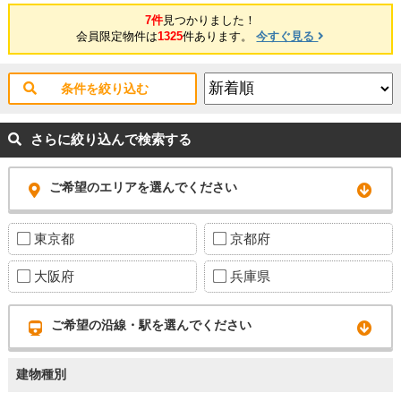
口ガスロ、食洗器付） ■洗面化粧台、洗濯水栓、洗濯パン ■ウォークイン
7件
見つかりました！
クローゼット ■フローリング、建具、玄関収納、建具、壁、天井クロ
会員限定物件は
1325
件あります。
今すぐ見る
ス、フロアタイル ■エアコン1基、スイッチ、コンセント、照明器具、床
暖房 ハウスクリーニング 等
条件を絞り込む
さらに絞り込んで検索する
ご希望のエリアを選んでください
東京都
京都府
大阪府
兵庫県
ご希望の沿線・駅を選んでください
建物種別