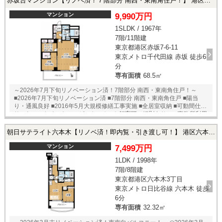
赤坂台マンション【リノベ済！７階部分 南西・東南角住戸！】 港区赤坂7-6-11の中古マンション
■室内洗濯機置場 ■エアコン 【オーナーチェンジ物件】 ■賃料：月額
146，300円 ■表面利回り：約5.35％ ※要賃貸借契約継承 ※利回りは1年
マンション
9,990万円
間の賃料収入を販売価格で除して求めたものです。 ※利回りは公租公
1SLDK / 1967年
課・共益費等、当該物件を維持する為に必要な費用を控除する前の収入
7階/11階建
で計算しています。 ※賃料収入が将来に渡り確実に得られる保証は有り
ません。
東京都港区赤坂7-6-11
東京メトロ千代田線 赤坂 徒歩6
分
専有面積
68.5㎡
～2026年7月下旬リノベーション済！7階部分 南西・東南角住戸！～
■2026年7月下旬リノベーション済 ■7階部分 南西・東南角住戸 ■陽当
り・通風良好 ■2016年5月大規模修繕工事実施 ■全居室収納 ■可動間仕切
り ■ウォークインクローゼット ■ペット飼育可（細則あり） ■事務所利用
可（細則あり） ■エレベーター有 ■24時間ゴミ出し可能 ■管理体制良好
【リノベーション内容】 ■キッチン（食器洗乾燥機・浄水器） ■浴室（浴
朝日サテライト六本木【リノベ済！即内覧・引き渡し可！】 港区六本木3丁目の中古マンション
室乾燥機付オートバス） ■トイレ（温水洗浄便座） ■フローリング、壁、
建具、クロス ■給湯器、給水・給湯管 等
マンション
7,499万円
1LDK / 1998年
7階/8階建
東京都港区六本木3丁目
東京メトロ日比谷線 六本木 徒歩
6分
専有面積
32.32㎡