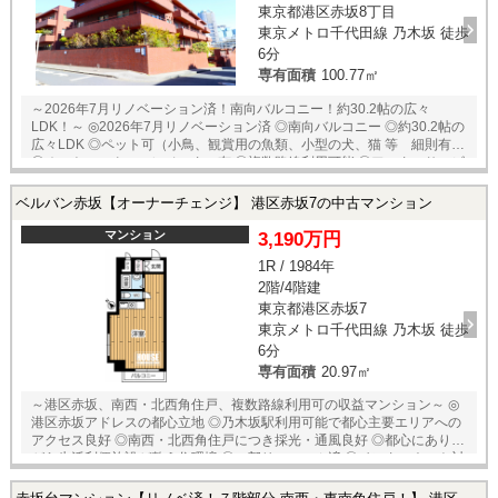
東京都港区赤坂8丁目
東京メトロ千代田線 乃木坂 徒歩
6分
専有面積
100.77㎡
～2026年7月リノベーション済！南向バルコニー！約30.2帖の広々
LDK！～ ◎2026年7月リノベーション済 ◎南向バルコニー ◎約30.2帖の
広々LDK ◎ペット可（小鳥、観賞用の魚類、小型の犬、猫 等 細則有）
◎オートロック、エレベーター有 ◎複数路線利用可能 ◎アフターサービ
ス保証付（最大15年間） ◎ゆとりある空間設計 ◎管理体制良好 ※諸費用
（月額） ヒーツ基本料 1，563円/月 冷暖房・給湯設備維持費 4，925円/
ベルバン赤坂【オーナーチェンジ】 港区赤坂7の中古マンション
月 冷暖房・給湯基本料 16，225円/月 各戸ヒーツ使用料として、基本料
金1，563円（税込）と使用料に応じた従量料金がかかります。 【リノベ
マンション
3,190万円
ーション内容】 ■クロス ■フローリング ■キッチン（食洗機、浄水器付）
1R / 1984年
■洗面化粧台 ■ユニットバス（浴室乾燥機付） ■トイレ ■照明器具 ■ハウ
2階/4階建
スクリーニング 等 【周辺環境】 ◇セブンイレブン赤坂8丁目店（約
180m） ◇山王病院（約250m） ◇ファミリーマート赤坂稲荷坂店（約
東京都港区赤坂7
320m） ◇まいばすけっと青山一丁目店（約420m） ◇赤坂郵便局（約
東京メトロ千代田線 乃木坂 徒歩
430m） ◇港区立赤坂小学校（約450m） ◇港区立赤坂中学校（約
6分
620m）
専有面積
20.97㎡
～港区赤坂、南西・北西角住戸、複数路線利用可の収益マンション～ ◎
港区赤坂アドレスの都心立地 ◎乃木坂駅利用可能で都心主要エリアへの
アクセス良好 ◎南西・北西角住戸につき採光・通風良好 ◎都心にありな
がら生活利便施設が整う住環境 ◎一部リフォーム済 ◎インターネット対
応 ◎バストイレ別 ◎事務所利用可 ◎エレベーター有 【室内設備】 ■温水
洗浄便座 ■IHクッキングヒーター ■収納スペース ■照明器具 ■火災報知器