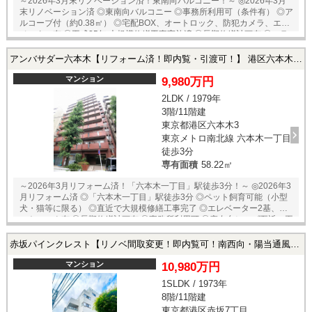
～2026年3月末リノベーション済！東南向バルコニー！～ ◎2026年3月
末リノベーション済 ◎東南向バルコニー ◎事務所利用可（条件有） ◎ア
ルコーブ付（約0.38㎡） ◎宅配BOX、オートロック、防犯カメラ、エレ
ベーター有 ◎平成25年 大規模修繕工事実施済 ◎長期修繕計画有 ◎フラッ
ト35利用可 ◎アフターサービス保証付 【リノベーション内容】 ■トイレ
（温水洗浄機能付） ■ユニットバス（浴室換気乾燥暖房機・追焚機能付
アンバサダー六本木【リフォーム済！即内覧・引渡可！】 港区六本木3の中古マンション
オートバス） ■システムキッチン（食洗機付） ■洗面化粧台、洗濯水栓、
洗濯パン ■フローリング、建具、玄関収納、収納棚 ■壁、天井クロス、フ
マンション
9,980万円
ロアタイル、エアコン（1基） ■照明器具、スイッチコンセント、ハウス
2LDK / 1979年
クリーニング 等
3階/11階建
東京都港区六本木3
東京メトロ南北線 六本木一丁目
徒歩3分
専有面積
58.22㎡
～2026年3月リフォーム済！「六本木一丁目」駅徒歩3分！～ ◎2026年3
月リフォーム済 ◎「六本木一丁目」駅徒歩3分 ◎ペット飼育可能（小型
犬・猫等に限る） ◎直近で大規模修繕工事完了 ◎エレベーター2基、オ
ートロック有 ◎長期修繕計画有 ◎事務所利用可 ◎麻布台ヒルズ至近の再
開発エリア 【リフォーム内容】 ■キッチン（3口コンロ、食洗器付） ■浴
室（換気乾燥暖房機・追焚機能付オートバス付） ■トイレ（温水洗浄便
赤坂パインクレスト【リノベ間取変更！即内覧可！南西向・陽当通風眺望良好！約4.5帖広々バルコニー！】 港区赤坂7丁目の中古マンション
座） ■給湯器 ■給排水管 ■壁、床、建具、サッシ ■間取変更 等
マンション
10,980万円
1SLDK / 1973年
8階/11階建
東京都港区赤坂7丁目