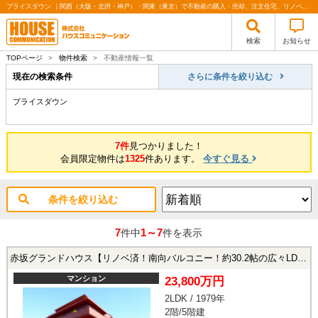
プライスダウン ｜関西（大阪・北摂・神戸）・関東（東京）で不動産の購入・売却、注文住宅、リノベーションの事なら株式会社ハウスコミュニケーション
検索
お知らせ
TOPページ
>
物件検索
>
不動産情報一覧
現在の検索条件
さらに条件を絞り込む
プライスダウン
7件
見つかりました！
会員限定物件は
1325
件あります。
今すぐ見る
条件を絞り込む
7
1～7
件中
件を表示
赤坂グランドハウス【リノベ済！南向バルコニー！約30.2帖の広々LDK！】 港区赤坂8丁目の中古マンション
マンション
23,800万円
2LDK / 1979年
2階/5階建