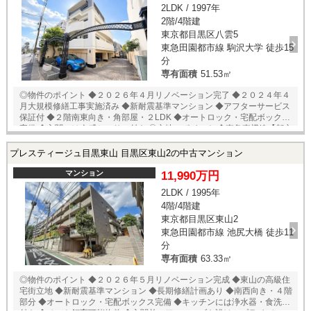
2LDK / 1997年
※専有面積にサイクルガレージ面積（4.58㎡）含む ★即日内覧可能物
2階/4階建
件！お好きな日時でご内覧可能！★ 当店までお電話いただくか、もしく
は24時間対応可能「内覧予約・お問い合わせ」フォームよりお問い合わ
東京都目黒区八雲5
せ下さい！業務に精通したスタッフが丁寧に対応致します。ご来店が困
東急田園都市線 駒沢大学 徒歩15
難な場合は、ご希望場所でのお待ち合わせも可能です。
分
専有面積
51.53㎡
◎物件のポイント ◆２０２６年４月リノベーション完了 ◆２０２４年４
月大規模修繕工事実施済み ◆新耐震基準マンション ◆アフターサービス
保証付 ◆２階南東向き・角部屋・２LDK ◆オートロック・宅配ボックス
完備 ◆玄関には人感センサー付き ◎立地のポイント ◆東急東横線【都立
大学】徒歩15分 ◆成城石井 徒歩10分 ◆まいばすけっと 八雲4丁目
店 徒歩12分 ◆セブンイレブン 目黒八雲5丁目店 徒歩5分 ◆ナチュラ
プレスティージュ目黒東山 目黒区東山2の中古マンション
ルローソン 目黒八雲5丁目店 徒歩7分 ◆トモズ 駒沢店 徒歩17分 ◆
やくも街かど公園 徒歩2分 ◆国立病院機構東京医療センター 徒歩8分
マンション
11,990万円
★即日内覧可能物件！お好きな日時でご内覧可能！★ 当店までお電話い
2LDK / 1995年
ただくか、もしくは24時間対応可能「内覧予約・お問い合わせ」フォー
4階/4階建
ムよりお問い合わせ下さい！業務に精通したスタッフが丁寧に対応致し
ます。ご来店が困難な場合は、ご希望場所でのお待ち合わせも可能で
東京都目黒区東山2
す。
東急田園都市線 池尻大橋 徒歩11
分
専有面積
63.33㎡
◎物件のポイント ◆２０２６年５月リノベーション完成 ◆東山の高級住
宅街立地 ◆新耐震基準マンション ◆長期修繕計画あり ◆南西向き・４階
部分 ◆オートロック・宅配ボックス完備 ◆キッチンには浄水器・食洗器