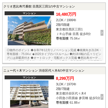
ボックス完備 ◆キッチンには三口ガスコンロ・食洗器・ディスポーザー
付き ◆キッチンの背面には備え付けのカップボード ◎立地のポイント ◆
クリオ恵比寿弐番館 目黒区三田1の中古マンション
小田急線・東京メトロ千代田線【代々木上原】徒歩８分 ◆京王井の頭線
【駒場東大前】徒歩１２分 ◆マルエツ 代々木上原店 徒歩８分 ◆成城
マンション
16,480万円
石井 富ヶ谷店 徒歩１２分 ◆セブンイレブン 渋谷上原二丁目店 徒
2LDK / 1999年
歩４分 ◆ファミリーマート 代々木上原駅前店 徒歩７分 ◆ココカラフ
2階/5階建
ァイン 代々木上原店 徒歩７分 ◆代々木公園 徒歩１４分 ◆駒場公
園 徒歩１３分 ◆東邦大学医療センター大橋病院 徒歩１８分 □オプテ
東京都目黒区三田1
ィキャスト利用料：４９５円/月 □トランクルーム使用料：５００円/月 ★
ＪＲ山手線 目黒 徒歩8分
即日内覧可能物件！お好きな日時でご内覧可能！★ 当店までお電話いた
専有面積
75.04㎡
だくか、もしくは24時間対応可能「内覧予約・お問い合わせ」フォーム
よりお問い合わせ下さい！業務に精通したスタッフが丁寧に対応致しま
す。ご来店が困難な場合は、ご希望場所でのお待ち合わせも可能です。
◎物件のポイント ◆令和7年12月リノベーション完成 ◆南東向き2LDK・
専有面積：75.04㎡ ◆1620タイプのバスルーム♪ ◆約18.6帖の広々リビン
グには床暖房付き ◆オートロック・宅配ボックス完備 ◆恵比寿ガーデン
プレイス至近♪ ◎立地のポイント ◆ＪＲ山手線・東急目黒線・都営三田線
【目黒】徒歩8分 ◆JR山手線【恵比寿】徒歩13分 ◆まいばすけっと 上
大崎2丁目店 徒歩5分 ◆ファミリーマート 目黒三田通り店 徒歩6分 ◆恵比
ニュー代々木マンション 渋谷区代々木4の中古マンション
寿ガーデンプレイス 徒歩6分 ◆トモズ 恵比寿 ガーデンプレイス店 徒
歩9分 ◆三田丘の上公園 徒歩3分 ★即日内覧可能物件！お好きな日時で
マンション
8,299万円
ご内覧可能！ 当店までお電話いただくか、もしくは24時間対応可能「内
3LDK / 1970年
覧予約・お問い合わせ」フォームよりお問い合わせ下さい！ ご来店が困
2階/7階建
難な場合は、ご希望場所でのお待ち合わせも可能です。
東京都渋谷区代々木4
小田急小田原線 参宮橋 徒歩5分
専有面積
61.88㎡