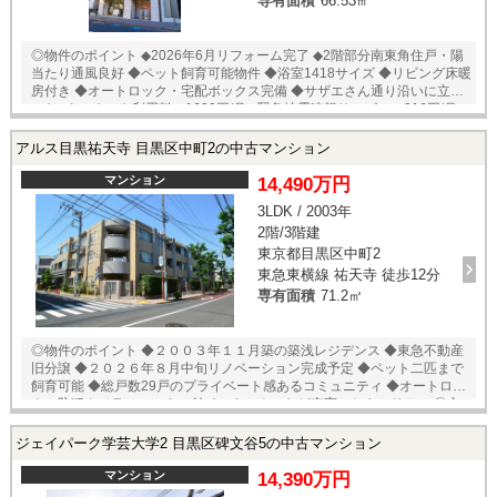
専有面積
66.53㎡
◎物件のポイント ◆2026年6月リフォーム完了 ◆2階部分南東角住戸・陽
当たり通風良好 ◆ペット飼育可能物件 ◆浴室1418サイズ ◆リビング床暖
房付き ◆オートロック・宅配ボックス完備 ◆サザエさん通り沿いに立地
□インターネット利用料：1620円/月 □緊急地震速報サービス：216円/月
□町内会費：100円/月 ◎立地のポイント ◆東急田園都市線【桜新町】徒歩
2分 ◆ピーコックストア 桜新町店 徒歩4分 ◆ライフ桜新町店 徒歩9分
アルス目黒祐天寺 目黒区中町2の中古マンション
◆セブンイレブン世田谷桜新町１丁目店 徒歩3分 ◆ココカラファイン桜
新町サザエさん通り店 徒歩2分 ◆サザエさん公園 徒歩5分 ★即日内覧
マンション
14,490万円
可能物件！お好きな日時でご内覧可能！ 当店までお電話いただくか、も
3LDK / 2003年
しくは24時間対応可能「内覧予約・お問い合わせ」フォームよりお問い
2階/3階建
合わせ下さい！ ご来店が困難な場合は、ご希望場所でのお待ち合わせも
可能です。
東京都目黒区中町2
東急東横線 祐天寺 徒歩12分
専有面積
71.2㎡
◎物件のポイント ◆２００３年１１月築の築浅レジデンス ◆東急不動産
旧分譲 ◆２０２６年８月中旬リノベーション完成予定 ◆ペット二匹まで
飼育可能 ◆総戸数29戸のプライベート感あるコミュニティ ◆オートロッ
ク・防犯カメラ・モニター付インターホンなど充実のセキュリティ ◎立
地のポイント ◆東急田園都市線【祐天寺】徒歩１２分 ◆京王井の頭線
【学芸大学】徒歩１０分 ◆ファミリーマート 目黒中町店 徒歩２分 ◆ロ
ジェイパーク学芸大学2 目黒区碑文谷5の中古マンション
ーソン 目黒中央町二丁目店 徒歩４分 ◆まいばすけっと 中央町２丁目
店 徒歩２分 ◆スギドラッグ 祐天寺店 徒歩８分 ◆油面公園 徒歩５
マンション
14,390万円
分 ★売主様居住中の為、内覧予約受付中！ 当店までお電話いただくか、