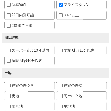
新着物件
プライスダウン
即日内覧可能
80㎡以上
2階建て戸建
周辺環境
スーパー徒歩10分以内
学校 徒歩10分以内
病院 徒歩10分以内
土地
建築条件つき
建築条件なし
更地
高台に立地
整形地
平坦地