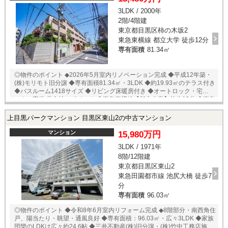
3LDK / 2000年
2階/4階建
東京都目黒区柿の木坂2
東急東横線 都立大学 徒歩12分
専有面積
81.34㎡
◎物件のポイント ◆2026年5月室内リノベーション完成 ◆平成12年築・
(株)モリモト旧分譲 ◆専有面積81.34㎡・3LDK ◆約19.93㎡のテラス付き
◆バスルーム1418サイズ ◆リビング床暖房付き ◆オートロック・宅配ボ
ックス完備 ◎立地のポイント ◆東急東横線【都立大学】徒歩12分 ◆東急
東横線【学芸大学】徒歩15分 ◆東急ストア駒沢通り野沢店 徒歩7分 ◆セ
ブンイレブン目黒環七柿の木坂店 徒歩3分 ◆オオゼキ碑文谷店 徒歩11分
上目黒パークマンション 目黒区東山2の中古マンション
◆ツルハドラッグ柿の木坂店 徒歩8分 ◆碑文谷公園 徒歩10分 ★即日内覧
可能物件！お好きな日時でご内覧可能！ 当店までお電話いただくか、も
マンション
15,980万円
しくは24時間対応可能「内覧予約・お問い合わせ」フォームよりお問い
3LDK / 1971年
合わせ下さい！ ご来店が困難な場合は、ご希望場所でのお待ち合わせも
8階/12階建
可能です。
東京都目黒区東山2
東急田園都市線 池尻大橋 徒歩7
分
専有面積
96.03㎡
◎物件のポイント ◆令和8年6月室内リフォーム完成 ◆8階部分・南西角住
戸、陽当たり・眺望・通風良好 ◆専有面積：96.03㎡・広々3LDK ◆家族
団欒のLDKは広々約24.6帖 ◆三井不動産(株)旧分譲・(株)竹中工務店施工