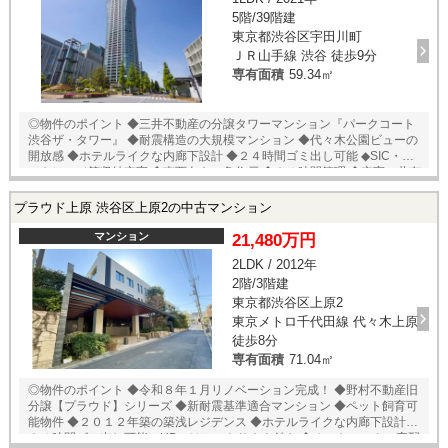
物館附属自然教育園 徒歩１０分 ◆東京都立広尾病院 救命救急センタ
5階/39階建
ー 徒歩１０分 □トランクルーム使用料：１５００円/月 ★即日内覧可能
物件！お好きな日時でご内覧可能！ 当店までお電話いただくか、もしく
東京都渋谷区宇田川町
は24時間対応可能「内覧予約・お問い合わせ」フォームよりお問い合わ
ＪＲ山手線 渋谷 徒歩9分
せ下さい！ ご来店が困難な場合は、ご希望場所でのお待ち合わせも可能
専有面積
59.34㎡
です。
◎物件のポイント ◆三井不動産の分譲タワーマンション『パークコート
渋谷ザ・タワー』 ◆耐震構造の大規模マンション ◆代々木公園ビューの
開放感 ◆ホテルライクな内廊下設計 ◆２４時間ゴミ出し可能 ◆SIC・WIC
ストレージ等収納充実 ◆南西向き・角住戸 ◆２４時間管理 ◆充実の共有
施設 ◆ペット飼育可（細則有） ◎立地のポイント ◆JR山手線【渋谷】徒
歩９分 ◆東京メトロ千代田線・副都心線【明治神宮】徒歩１１分 ◆セブ
プラウド上原 渋谷区上原2の中古マンション
ンイレブン 渋谷区役所前店 徒歩３分 ◆ローソン 渋谷区役所前店
徒歩４分 ◆まいばすけっと 渋谷神山町店 徒歩４分 ◆東急フードショ
マンション
21,480万円
ー 徒歩１０分 ◆マツモトキヨシ 渋谷店 徒歩５分 ◆スギドラッグ
2LDK / 2012年
井の頭通り店 徒歩５分 ◆北谷公園 徒歩４分 ◆代々木公園 徒歩１０
2階/3階建
分 ◆MYメディカルクリニック渋谷 徒歩７分 □インターネット使用料：
２４２０円/月 □解体準備金：１４１２０円/月 ★即日内覧可能物件！お好
東京都渋谷区上原2
きな日時でご内覧可能！★ 当店までお電話いただくか、もしくは24時間
東京メトロ千代田線 代々木上原
対応可能「内覧予約・お問い合わせ」フォームよりお問い合わせ下さ
徒歩8分
い！業務に精通したスタッフが丁寧に対応致します。ご来店が困難な場
専有面積
71.04㎡
合は、ご希望場所でのお待ち合わせも可能です。
◎物件のポイント ◆令和８年１月リノベーション完成！ ◆野村不動産旧
分譲【プラウド】シリーズ ◆新耐震基準適合マンション ◆ペット飼育可
能物件 ◆２０１２年築の築浅レジデンス ◆ホテルライクな内廊下設計 ◆
２４時間ゴミ出し可能 ◆UBにはミストサウナ付き ◆オートロック・宅配