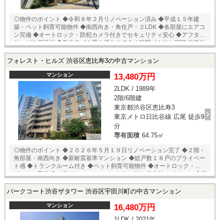
◎物件のポイント ◆令和８年２月リノベーション済み ◆平成１５年建
築・ペット飼育可能物件 ◆南西向き・角住戸・２LDK ◆各部屋にエアコ
ン完備 ◆オートロック・防犯カメラ付きでセキュリティ安心 ◆アフター
サービス保証付 ◆敷地内ゴミ置き場ありで２４時間ゴミ出し可能 ◎立地
のポイント ◆京王井の頭線【神泉】 徒歩１０分 ◆まいばすけっと 渋
谷富ヶ谷２丁目店 徒歩２分 ◆肉のハナマサ 富ヶ谷店 徒歩８分 ◆セ
フォレスト・ヒルズ 渋谷区恵比寿3の中古マンション
ブンイレブン 神山店 徒歩２分 ◆ローソン 渋谷旧山手通り店 徒歩
７分 ◆富ヶ谷公園 徒歩３分 □インターネット使用料：１９９５円/月 ★
マンション
13,480万円
即日内覧可能物件！お好きな日時でご内覧可能！ 当店までお電話いただ
2LDK / 1989年
くか、もしくは24時間対応可能「内覧予約・お問い合わせ」フォームよ
2階/6階建
りお問い合わせ下さい！ ご来店が困難な場合は、ご希望場所でのお待ち
合わせも可能です。
東京都渋谷区恵比寿3
東京メトロ日比谷線 広尾 徒歩9
分
専有面積
64.75㎡
◎物件のポイント ◆２０２６年５月１９日リノベーション完了 ◆２階・
角部屋・南西向き ◆新耐震基準マンション ◆総戸数１８戸のプライベー
ト感 ◆トランクルーム付き ◆ペット飼育可能物件 ◆オートロック・宅配
ボックス完備 ◆４口ガスコンロ・パントリー付き ◎立地のポイント ◆東
京メトロ日比谷線【広尾】徒歩９分 ◆JR山手線・埼京線・湘南新宿ライ
ン【恵比寿】徒歩１２分 ◆ライフ セントラルスクエア恵比寿ガーデン
パークコート渋谷ザタワー 渋谷区宇田川町の中古マンション
プレイス店 徒歩８分 ◆肉のハナマサ PLUS 南麻布店 徒歩９分 ◆ロ
ーソン 天現寺店 徒歩３分 ◆セブンイレブン 渋谷恵比寿３丁目店
マンション
16,480万円
徒歩４分 ◆トモズ 恵比寿ガーデンプレイス店 徒歩８分 ◆国立科学博
1LDK / 2021年