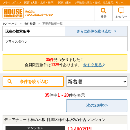
プライスダウン ｜関西（大阪・北摂・神戸）・関東（東京）で不動産の購入・売却、注文住宅、リノベーションの事なら株式会社ハウスコミュニケーション
検索
お知らせ
TOPページ
>
物件検索
>
不動産情報一覧
現在の検索条件
さらに条件を絞り込む
プライスダウン
35件
見つかりました！
会員限定物件は
1325
件あります。
今すぐ見る
条件を絞り込む
35
1～20
件中
件を表示
次の20件>>
ディアナコート柿の木坂 目黒区柿の木坂2の中古マンション
マンション
13,480万円