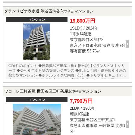
◆ホテルライクな内廊下設計 ◆宅配ボックス完備 ◆管理体制良好・長期
修繕計画あり □インターネット利用料：1365円/月 □CATV使用料：140
円/月 □町会費：384円/月 ◎立地のポイント ◆山手線【恵比寿】徒歩8分
グランリビオ表参道 渋谷区渋谷2の中古マンション
◆日比谷線【広尾】徒歩10分 ◆まいばすけっと 広尾5丁目店 徒歩4分 ◆
リコス広尾5丁目店 徒歩5分 ◆ミニストップ広尾1丁目店 徒歩3分 ◆フ
マンション
19,800万円
ァミリーマート 恵比寿一丁目店 徒歩4分 ◆東京都立広尾病院 徒歩8分
1SLDK / 2024年
◆恵比寿ガーデンプレイス 徒歩10分 ★即日内覧可能物件！お好きな日
11階/14階建
時でご内覧可能！ 当店までお電話いただくか、もしくは24時間対応可能
「内覧予約・お問い合わせ」フォームよりお問い合わせ下さい！ ご来店
東京都渋谷区渋谷2
が困難な場合は、ご希望場所でのお待ち合わせも可能です。
東京メトロ銀座線 渋谷 徒歩7分
専有面積
53.76㎡
◎物件のポイント ◆日鉄興和不動産（株）旧分譲【グランリビオ】シリ
ーズ ◆令和６年６月築の築浅レジデンス ◆地上１４階・総戸数６４戸の
都市型マンション ◆ホテルライクな内廊下設計 ◆トリプルセキュリティ
◆アフターサービス保証付 ◆ペット飼育可能物件（犬・猫計２匹まで）
◆オートロック・宅配ボックス完備 ◆建物への入館から住戸玄関まで、
３段階の認証システム ◆多彩なサービスと便利な共有施設 ◆２４時間ゴ
ワコーレ三軒茶屋 世田谷区三軒茶屋1の中古マンション
ミ出し可能 ◎立地のポイント ◆銀座線・半蔵門線・副都心線・東横線・
田園都市線【渋谷】徒歩７分 ◆JR山手線・埼京線・湘南新宿ライン【渋
マンション
7,790万円
谷】徒歩８分 ◆千代田線・銀座線・半蔵門線【表参道】徒歩８分 ◆Bio
2LDK / 1983年
c’Bon 骨董通り店 徒歩７分 ◆紀伊国屋 インターナショナル青山店
8階/10階建
徒歩８分 ◆セブンイレブン 渋谷２丁目中央店 徒歩２分 ◆ファミリー
マート 渋谷２丁目中央店 徒歩３分 ◆マツモトキヨシ 青山店 徒歩
東京都世田谷区三軒茶屋1
８分 ◆トモズ 渋谷並木橋店 徒歩１０分 ◆青山公園 徒歩１４分 □イ
東急田園都市線 三軒茶屋 徒歩1
ンターネット使用料：２０３５円/月 ★即日内覧可能物件！お好きな日時
分
でご内覧可能！★ 当店までお電話いただくか、もしくは24時間対応可能