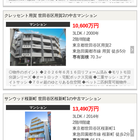
◆オートロック付きでセキュリティ面も安心 □倉庫維持費：360円/月 ◎立
地のポイント ◆東急田園都市線【池尻大橋】徒歩7分 ◆東急東横線【中目
黒】徒歩13分 ◆ライフ目黒大橋店 徒歩4分 ◆ドン・キホーテ中目黒本店
クレッセント用賀 世田谷区用賀2の中古マンション
徒歩4分 ◆菅刈公園 徒歩5分 ★即日内覧可能物件！お好きな日時でご内覧
可能！ 当店までお電話いただくか、もしくは24時間対応可能「内覧予
マンション
10,600万円
約・お問い合わせ」フォームよりお問い合わせ下さい！ ご来店が困難な
3LDK / 2000年
場合は、ご希望場所でのお待ち合わせも可能です。
2階/8階建
東京都世田谷区用賀2
東急田園都市線 用賀 徒歩5分
専有面積
70.3㎡
◎物件のポイント ◆２０２６年６月１６日リフォーム済み ◆モリトモ旧
分譲シリーズ ◆オートロック・宅配ボックス完備 ◆二重サッシ・エアタ
イトサッシ ◆７０㎡超のゆとりある住空間 ◆ペット二匹飼育可能物件 ◆
全室バルコニー付き ◎立地のポイント ◆東急田園都市線【用賀】徒歩５
分 ◆オーケー新用賀駅前店 徒歩４分 ◆ローソン 用賀２丁目店 徒歩２
分 ◆ココカラファイン 用賀駅前店 徒歩６分 ◆ローソン 用賀二丁目店
サンウッド桜新町 世田谷区桜新町1の中古マンション
徒歩２分 ◆世田谷区立玉川台広場 徒歩２分 ◆ココカラファイン用賀店
徒歩9分 ◆砧公園 徒歩5分 ◆セブンイレブン用賀インター店 徒歩3分 ◆
マンション
13,490万円
玉川病院 徒歩11分 ★即日内覧可能物件！お好きな日時でご内覧可能！
3LDK / 2014年
当店までお電話いただくか、もしくは24時間対応可能「内覧予約・お問
2階/8階建
い合わせ」フォームよりお問い合わせ下さい！ ご来店が困難な場合は、
ご希望場所でのお待ち合わせも可能です。
東京都世田谷区桜新町1
東急田園都市線 桜新町 徒歩2分