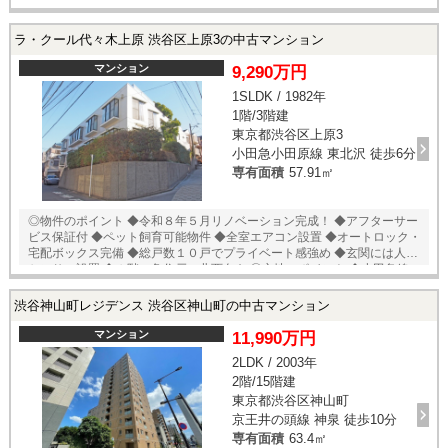
付き ◆ペット飼育可能物件 ◆玄関前にアルコーブを設け、プライバシー
性に配慮された設計 ◎立地のポイント ◆東急田園都市線【池尻大橋】
徒歩９分 ◆東横線・日比谷線【中目黒】徒歩１３分 ◆セブンイレブン
ラ・クール代々木上原 渋谷区上原3の中古マンション
目黒東山３丁目店 徒歩４分 ◆ファミリーマート 目黒東山１丁目店
徒歩６分 ◆ライフ 目黒大橋店 徒歩７分 ◆ドンキホーテ 中目黒本
マンション
9,290万円
店 徒歩５分 ◆成城石井 池尻大橋店 徒歩９分 ◆目黒天空庭園 徒歩
1SLDK / 1982年
８分 ★即日内覧可能物件！お好きな日時でご内覧可能！ 当店までお電話
1階/3階建
いただくか、もしくは24時間対応可能「内覧予約・お問い合わせ」フォ
ームよりお問い合わせ下さい！ ご来店が困難な場合は、ご希望場所での
東京都渋谷区上原3
お待ち合わせも可能です。
小田急小田原線 東北沢 徒歩6分
専有面積
57.91㎡
◎物件のポイント ◆令和８年５月リノベーション完成！ ◆アフターサー
ビス保証付 ◆ペット飼育可能物件 ◆全室エアコン設置 ◆オートロック・
宅配ボックス完備 ◆総戸数１０戸でプライベート感強め ◆玄関には人感
センサー設置 ◆１階・角住戸・北西向き ◎立地のポイント ◆小田急線
【東北沢】徒歩６分 ◆小田急線・東京メトロ千代田線【代々木上原】徒
歩８分 ◆Odakyu OX 代々木上原店 徒歩６分 ◆マルエツ 代々木上原
渋谷神山町レジデンス 渋谷区神山町の中古マンション
店 徒歩８分 ◆セブンイレブン 渋谷上原２丁目 徒歩５分 ◆ローソ
ン 渋谷上原２丁目店 徒歩６分 ◆ココカラファイン 代々木上原南
マンション
11,990万円
店 徒歩５分 ◆スギ薬局 代々木上原店 徒歩７分 ◆代々木大山公園
2LDK / 2003年
徒歩５分 ◆クロス病院 徒歩１１分 □駐車場修繕積立金：２８６０円/月
2階/15階建
★即日内覧可能物件！お好きな日時でご内覧可能！★ 当店までお電話い
ただくか、もしくは24時間対応可能「内覧予約・お問い合わせ」フォー
東京都渋谷区神山町
ムよりお問い合わせ下さい！業務に精通したスタッフが丁寧に対応致し
京王井の頭線 神泉 徒歩10分
ます。ご来店が困難な場合は、ご希望場所でのお待ち合わせも可能で
専有面積
63.4㎡
す。