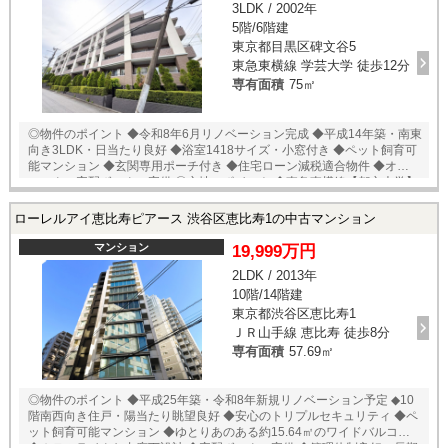
3LDK / 2002年
もしくは24時間対応可能「内覧予約・お問い合わせ」フォームよりお問
5階/6階建
い合わせ下さい！ ご来店が困難な場合は、ご希望場所でのお待ち合わせ
も可能です。
東京都目黒区碑文谷5
東急東横線 学芸大学 徒歩12分
専有面積
75㎡
◎物件のポイント ◆令和8年6月リノベーション完成 ◆平成14年築・南東
向き3LDK・日当たり良好 ◆浴室1418サイズ・小窓付き ◆ペット飼育可
能マンション ◆玄関専用ポーチ付き ◆住宅ローン減税適合物件 ◆オート
ロック・宅配ボックス完備 ◎立地のポイント ◆東急東横線【都立大学】
徒歩9分 ◆東急東横線【学芸大学】徒歩12分 ◆オオゼキ碑文谷店 徒歩4分
◆イオンスタイル碑文谷 徒歩5分 ◆ローソン柿の木坂店 徒歩4分 ◆セブ
ローレルアイ恵比寿ピアース 渋谷区恵比寿1の中古マンション
ン-イレブン目黒環七柿の木坂店 徒歩6分 ◆碑文谷公園 徒歩7分 ★即日
内覧可能物件！お好きな日時でご内覧可能！ 当店までお電話いただく
マンション
19,999万円
か、もしくは24時間対応可能「内覧予約・お問い合わせ」フォームより
2LDK / 2013年
お問い合わせ下さい！ ご来店が困難な場合は、ご希望場所でのお待ち合
10階/14階建
わせも可能です。
東京都渋谷区恵比寿1
ＪＲ山手線 恵比寿 徒歩8分
専有面積
57.69㎡
◎物件のポイント ◆平成25年築・令和8年新規リノベーション予定 ◆10
階南西向き住戸・陽当たり眺望良好 ◆安心のトリプルセキュリティ ◆ペ
ット飼育可能マンション ◆ゆとりあのある約15.64㎡のワイドバルコニー