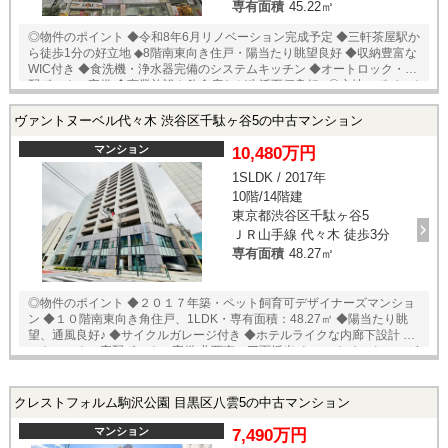
専有面積
45.22㎡
「内覧予約・お問い合わせ」フォームよりお問い合わせ下さい！業務に
精通したスタッフが丁寧に対応致します。ご来店が困難な場合は、ご希
◎物件のポイント ◆令和8年6月リノベーション完成予定 ◆三軒茶屋駅か
望場所でのお待ち合わせも可能です。
ら徒歩1分の好立地 ◆8階南東向き住戸・陽当たり眺望良好 ◆収納豊富な
WIC付き ◆食洗機・浄水器完備のシステムキッチン ◆オートロック・宅
配ボックス完備 ◆商業施設や飲食店など生活至便良好♪ ◎立地のポイント
◆東急田園都市線・東急世田谷線【三軒茶屋】徒歩1分 ◆ファミリーマー
ト 三軒茶屋駅南口店 徒歩1分 ◆セブンイレブン 三軒茶屋玉川通り店 徒歩
ヴァントヌーベル代々木 渋谷区千駄ヶ谷5の中古マンション
1分 ◆ダイエー三軒茶屋店 ・イオンフードスタイル 徒歩4分 ◆西友三軒茶
屋店 徒歩5分 ◆トモズ 三軒茶屋店 徒歩1分 ◆JUNIBUN BAKERY 三軒茶
マンション
10,480万円
屋本店 徒歩3分 ★即日内覧可能物件！お好きな日時でご内覧可能！ 当店
1SLDK / 2017年
までお電話いただくか、もしくは24時間対応可能「内覧予約・お問い合
10階/14階建
わせ」フォームよりお問い合わせ下さい！ ご来店が困難な場合は、ご希
望場所でのお待ち合わせも可能です。
東京都渋谷区千駄ヶ谷5
ＪＲ山手線 代々木 徒歩3分
専有面積
48.27㎡
◎物件のポイント ◆２０１７年築・ペット飼育可デザイナーズマンショ
ン ◆１０階南東向き角住戸、1LDK・専有面積：48.27㎡ ◆陽当たり眺
望、通風良好♪ ◆サイクルガレージ付き ◆ホテルライクな内廊下設計 ◆オ
ートロック・宅配ボックス完備 北西東の三面採光 ウォークインクローゼ
ット付きの豊富な収納ストレージスペース・シューズボックス □町会
費：200円/月 □インターネット料金：2592円/月 □フレッツTV使用料：
540円/月 ◎立地のポイント ◆JR山手線『代々木』徒歩3分 ◆JR山手線
クレストフォルム駒沢公園 目黒区八雲5の中古マンション
『新宿』徒歩13分 ◆マルマンストア 南新宿店 徒歩7分 ◆ファミリーマ
ート千駄ヶ谷鳩森店 徒歩1分 ◆セブンイレブン代々木イースト店 徒歩
マンション
7,490万円
3分 ◆ココカラファイン JR代々木駅前店 徒歩5分 ◆新宿御苑 徒歩8分