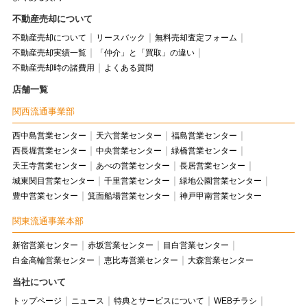
不動産売却について
不動産売却について
リースバック
無料売却査定フォーム
不動産売却実績一覧
「仲介」と「買取」の違い
不動産売却時の諸費用
よくある質問
店舗一覧
関西流通事業部
西中島営業センター
天六営業センター
福島営業センター
西長堀営業センター
中央営業センター
緑橋営業センター
天王寺営業センター
あべの営業センター
長居営業センター
城東関目営業センター
千里営業センター
緑地公園営業センター
豊中営業センター
箕面船場営業センター
神戸甲南営業センター
関東流通事業本部
新宿営業センター
赤坂営業センター
目白営業センター
白金高輪営業センター
恵比寿営業センター
大森営業センター
当社について
トップページ
ニュース
特典とサービスについて
WEBチラシ