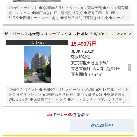
◎物件のポイント ◆令和8年6月リノベーション完成予定 ◆ペット飼育可
能マンション ◆南西向き住戸・陽当たり良好 ◆専有面積：61.88㎡・
3LDK ◆夜間オートロックあり ◆複数路線利用可能な好立地 ◆スーパーや
ドラッグストア、飲食店など周辺環境充実♪ ◎立地のポイント ◆小田急小
田原線【参宮橋】 徒歩5分 ◆山手線【代々木】 徒歩13分 ◆マルマン
ストア参宮橋 徒歩5分 ◆まいばすけっと 参宮橋駅前店 徒歩5分 ◆ロー
ザ・パームス祐天寺マスタープレイス 世田谷区下馬1の中古マンション
ソン 代々木西参道店 徒歩2分 ◆ウエルシア代々木三丁目店 徒歩2分 ◆
参宮橋公園 徒歩3分 ★即日内覧可能物件！お好きな日時でご内覧可
マンション
15,490万円
能！ 当店までお電話いただくか、もしくは24時間対応可能「内覧予約・
3LDK / 2018年
お問い合わせ」フォームよりお問い合わせ下さい！ ご来店が困難な場合
5階/10階建
は、ご希望場所でのお待ち合わせも可能です。
東京都世田谷区下馬1
東急東横線 祐天寺 徒歩11分
専有面積
70.57㎡
◎物件のポイント ◆令和8年4月リノベーション完成 ◆2018年築・ペット
飼育可能マンション ◆5階南西向き住戸、陽当り眺望良好 ◆収納豊富な
WICが2ヶ所 ◆床暖房付きリビング ◆オートロック・宅配ボックス完備 ◆
広大な世田谷公園まで至近♪ ◎立地のポイント ◆東急東横線【祐天寺】徒
歩11分 ◆サミットストア下馬店 徒歩6分 ◆miniピアゴ上目黒5丁目店 徒
35
1～20
歩6分 ◆セブンイレブン世田谷下馬北店 徒歩2分 ◆ローソンストア100世
件中
件を表示
田谷下馬店 徒歩2分 ◆クリエイトエス・ディー世田谷下馬店 徒歩3分 ◆世
田谷区立世田谷公園 徒歩1分 ★即日内覧可能物件！お好きな日時でご
次の20件>>
内覧可能！ 当店までお電話いただくか、もしくは24時間対応可能「内覧
予約・お問い合わせ」フォームよりお問い合わせ下さい！ ご来店が困難