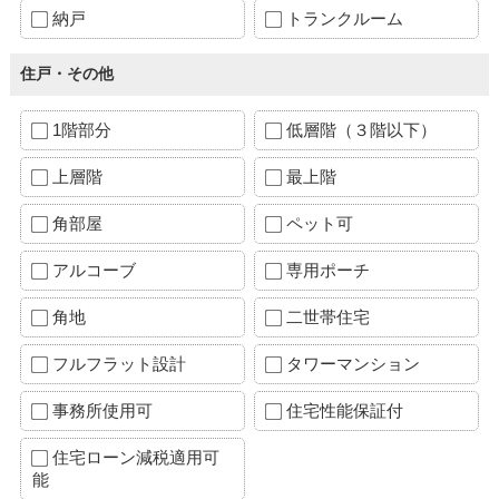
納戸
トランクルーム
住戸・その他
1階部分
低層階（３階以下）
上層階
最上階
角部屋
ペット可
アルコーブ
専用ポーチ
角地
二世帯住宅
フルフラット設計
タワーマンション
事務所使用可
住宅性能保証付
住宅ローン減税適用可
能