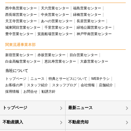
西中島営業センター
天六営業センター
福島営業センター
西長堀営業センター
中央営業センター
緑橋営業センター
天王寺営業センター
あべの営業センター
長居営業センター
城東関目営業センター
千里営業センター
緑地公園営業センター
豊中営業センター
箕面船場営業センター
神戸甲南営業センター
関東流通事業本部
新宿営業センター
赤坂営業センター
目白営業センター
白金高輪営業センター
恵比寿営業センター
大森営業センター
当社について
トップページ
ニュース
特典とサービスについて
WEBチラシ
お客様の声
スタッフ紹介
スタッフブログ
会社情報
店舗紹介
採用情報
お問合せ
勧誘方針
トップページ
最新ニュース
不動産購入
不動産売却