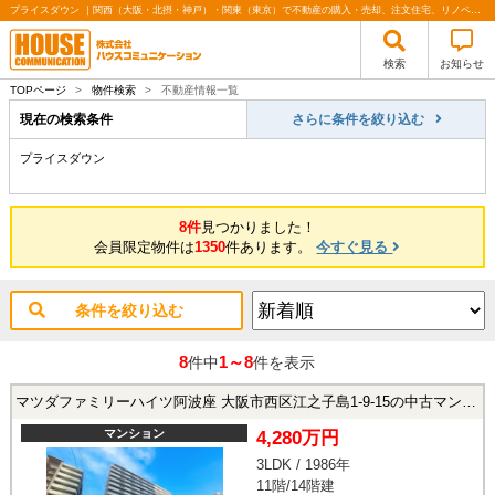
プライスダウン ｜関西（大阪・北摂・神戸）・関東（東京）で不動産の購入・売却、注文住宅、リノベーションの事なら株式会社ハウスコミュニケーション
検索
お知らせ
TOPページ
>
物件検索
>
不動産情報一覧
現在の検索条件
さらに条件を絞り込む
プライスダウン
8件
見つかりました！
会員限定物件は
1350
件あります。
今すぐ見る
条件を絞り込む
8
1～8
件中
件を表示
マツダファミリーハイツ阿波座 大阪市西区江之子島1-9-15の中古マンション
マンション
4,280万円
3LDK / 1986年
11階/14階建