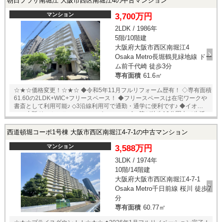
朝日プラザ南堀江 大阪市西区南堀江4の中古マンション
シューズボックス/ウォークインクローゼット/パントリー/リネン庫 等新
設 ・食洗機付きシステムキッチン/浴室乾燥機付きユニットバス/洗面化
マンション
3,700万円
粧台/トイレ/カーテンレール/建具 等新調 ・フロアタイル/フローリング/
2LDK / 1986年
クロス 貼替 ★即日内覧可能物件！お好きな日時でご内覧可能！★ 当店ま
5階/10階建
でお電話いただくか、もしくは24時間対応可能「内覧予約・お問い合わ
せ」フォームよりお問い合わせ下さい！業務に精通したスタッフが丁寧
大阪府大阪市西区南堀江4
に対応致します。ご来店が困難な場合は、ご希望場所でのお待ち合わせ
Osaka Metro長堀鶴見緑地線 ドー
も可能です。 ※当社ではネットで他社様が広告している物件も同時に紹
ム前千代崎 徒歩3分
介・案内可能です。 併せて内覧を希望される際は、物件名を担当者まで
専有面積
61.6㎡
お申し付け下さい。
☆★☆価格変更！☆★☆ ◆令和5年11月フルリフォーム歴有！ ◇専有面積
61.60の2LDK+WIC+フリースペース！ ◆フリースペースは在宅ワークや
書斎として利用可能♪ ◇3沿線利用可で通勤・通学に便利です♪ ◆イオンモ
ール大阪ドームシティー・スーパー・コンビニ等が徒歩10分圏内で生活
環境バッチリ！ ◇室内綺麗にご使用されております♪ □リフォーム歴□ ・
システムキッチン（食洗機付き）新調 ・バスルーム（浴室乾燥暖房機付
西道頓堀コーポ1号棟 大阪市西区南堀江4-7-1の中古マンション
き）新調 ・洗面化粧台・給湯器・トイレ新調 ・エアコン先行配管（洋室
5.3帖） ・フローリング貼替（LDK・廊下・各洋室）・CF貼替（洗面
マンション
3,588万円
所・トイレ） ・クロス全面貼替・建具交換・網戸交換・フリースペース
3LDK / 1974年
＆WIC増設 等 ★内覧予約受付中！ご希望の日時をお伝えください！
10階/14階建
★ 当店までお電話いただくか、もしくは24時間対応可能「内覧予約・お
問い合わせ」フォームよりお問い合わせ下さい！業務に精通したスタッ
大阪府大阪市西区南堀江4-7-1
フが丁寧に対応致します。ご来店が困難な場合は、ご希望場所でのお待
Osaka Metro千日前線 桜川 徒歩7
ち合わせも可能です。 ※当社ではネットで他社様が広告している物件も
分
同時に紹介・案内可能です。 併せて内覧を希望される際は、物件名を担
専有面積
60.77㎡
当者までお申し付け下さい。