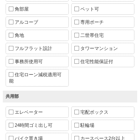
角部屋
ペット可
アルコーブ
専用ポーチ
角地
二世帯住宅
フルフラット設計
タワーマンション
事務所使用可
住宅性能保証付
住宅ローン減税適用可
能
共用部
エレベーター
宅配ボックス
24時間ゴミ出し可
駐輪場
バイク置き場
カースペース2台以上