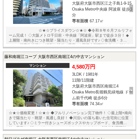
大阪府大阪市西区江之子島1-9-15
Osaka Metro中央線 阿波座 徒歩3
分
専有面積
67.17㎡
☆★☆プライスダウン☆★☆ ◆令和８年６月フルリフォ
ーム完成！ ◇大阪メトロ千日前・中央線「阿波座」駅まで徒歩３分！ ◆
上層階・南向きにつき眺望・陽当たり・通風良好です♪ ◇食洗機・３口コ
ンロ・浴室乾燥機など便利な設備が豊富♪ ★即日内覧可能物件！お好きな
日時でご内覧可能！★ 当店までお電話いただくか、もしくは24時間対応
可能「内覧予約・お問い合わせ」フォームよりお問い合わせ下さい！業
藤和南堀江コープ 大阪市西区南堀江4の中古マンション
務に精通したスタッフが丁寧に対応致します。ご来店が困難な場合は、
ご希望場所でのお待ち合わせも可能です。 ※当社ではネットで他社様が
マンション
4,580万円
広告している物件も同時に紹介・案内可能です。 併せて内覧を希望され
3LDK / 1981年
る際は、物件名を担当者までお申し付け下さい。
11階/11階建
大阪府大阪市西区南堀江4
Osaka Metro長堀鶴見緑地線 ドー
ム前千代崎 徒歩6分
専有面積
74.34㎡
☆★☆価格変更！☆★☆ ◆フルリノベーション完了物件！ ◇最上階×南向
きで陽当たり・眺望・風通し良好！ ◆川沿いの落ち着いた住宅街に位置
しています♪ ◇ミラー付きシューズボックスやカップボード、食洗機、収
納の豊富なプランでリノベーションされております！ ◆3沿線利用可能！
各駅徒歩10分圏内！ □リノベーション内容□ ・間取り変更 ・エアコン先
行配管施工 ・ガス給湯器交換 ・家電収納付きカップボード/ミラー付き