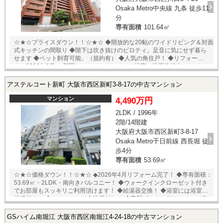
や、ご自宅への送迎も可能です♪ ★即日内覧可能物件！お好きな日時でご
Osaka Metro中央線 九条 徒歩11
内覧可能！★ 当店までお電話いただくか、もしくは24時間対応可能「内
分
覧予約・お問い合わせ」フォームよりお問い合わせ下さい！業務に精通
専有面積
101.64㎡
したスタッフが丁寧に対応致します。ご来店が困難な場合は、ご希望場
所でのお待ち合わせも可能です。
☆★☆プライスダウン！！☆★☆ ◆開放的な20帖のワイドリビング＆対面
式キッチンの間取り ◆階下は吹き抜けのピロティ。足音に気にせず暮ら
せます ◆ペット飼育可能。（規約有） ◆人気の角住戸！ ◆リフォーム済
み 2026年2月 ・新調：システムキッチン、浴室、洗面化粧台、トイ
レ、給湯器、浴室乾燥機 ・張替：クロス（全面） ・その他：建具交換、
ハウスクリーニング等 ◆アフターサービス保証付き ★即日内覧可能物
アステルコート新町 大阪市西区新町3-8-17の中古マンション
件！お好きな日時でご内覧可能！★ 当店までお電話いただくか、もしく
は24時間対応可能「内覧予約・お問い合わせ」フォームよりお問い合わ
マンション
4,490万円
せ下さい！業務に精通したスタッフが丁寧に対応致します。ご来店が困
2LDK / 1996年
難な場合は、ご希望場所でのお待ち合わせも可能です。
2階/14階建
大阪府大阪市西区新町3-8-17
Osaka Metro千日前線 西長堀 徒
歩4分
専有面積
53.69㎡
☆★☆価格ダウン！！☆★☆ ◆2026年4月リフォーム完了！ ◆専有面積：
53.69㎡・2LDK・南向きバルコニー！ ◆ウォークインクローゼット付き
でお部屋もスッキリご利用頂けます！ ◆給湯器交換！ ◆浴室には浴室乾
燥機付き！ ◆キッチンには食洗器付き！ ◆宅配ボックス付きですので急
なお出かけも安心です！ ◆オートロック付きでセキュリティーも安心で
す！ ≪リフォーム内容≫ ◆設備交換 ◆給湯器交換 ◆システムキッチン交
GSハイム南堀江 大阪市西区南堀江4-24-18の中古マンション
換 ◆ユニットバス交換 ◆トイレ交換 ◆下足入れ交換 ◆洗濯水栓器具交換