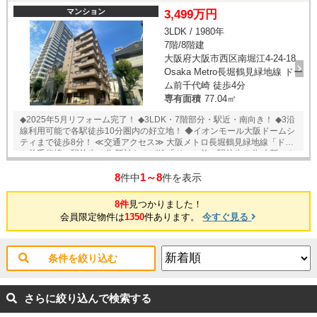
◆防水パン交換 ◆内装・建具 ◆全室クロス張替 ◆全フローリング張替 ◆
マンション
3,499万円
全建具交換 ◆フロアタイル張替（キッチン） ◆CF（クッションフロア）
3LDK / 1980年
張替 ◆電気・照明 ◆スイッチパネル設置 ◆ダウンライト設置 ◆照明器具
7階/8階建
設置 ◆玄関人感センサー設置 ☆スーパー、コンビニ、郵便局や病院も近
隣にあり生活に便利な環境です♪ ※当社ではネットで他社様が広告してい
大阪府大阪市西区南堀江4-24-18
る物件も同時に紹介・案内可能です。 併せて内覧を希望される際は、物
Osaka Metro長堀鶴見緑地線 ドー
件名を担当者までお申し付け下さい。 ★即日内覧可能物件！お好きな日
ム前千代崎 徒歩4分
時でご内覧可能！★ 当店までお電話いただくか、もしくは24時間対応可
専有面積
77.04㎡
能「内覧予約・お問い合わせ」フォームよりお問い合わせ下さい！業務
に精通したスタッフが丁寧に対応致します。ご来店が困難な場合は、ご
◆2025年5月リフォーム完了！ ◆3LDK・7階部分・駅近・南向き！ ◆3沿
希望場所でのお待ち合わせも可能です。
線利用可能で各駅徒歩10分圏内の好立地！ ◆イオンモール大阪ドームシ
ティまで徒歩8分！ ≪交通アクセス≫ 大阪メトロ長堀鶴見緑地線「ドー
ム前千代崎」駅徒歩４分 阪神なんば線「ドーム前」駅徒歩５分 大阪メト
ロ千日前線・長堀鶴見緑地線「西長堀」駅徒歩８分 ≪リフォーム内容≫
8
1～8
壁/天井クロス新規貼替(全室) ・フローリング/ＣＦ新規貼替(全室) 建具交
件中
件を表示
換(扉) ・窓枠リアテックシート新規貼替・クローゼット新設 システムキ
ッチン交換・洗面化粧台交換・ユニットバス交換 便器/ウォシュレット交
8件
見つかりました！
換・洗濯パン/洗濯水栓交換・給湯器交換 配線全交換・配管接続部交換
会員限定物件は
1350
件あります。
今すぐ見る
(キッチン・洗面・浴室・トイレ) ★即日内覧可能物件！お好きな日時で
ご内覧可能！★ 当店までお電話いただくか、もしくは24時間対応可能
「内覧予約・お問い合わせ」フォームよりお問い合わせ下さい！業務に
精通したスタッフが丁寧に対応致します。ご来店が困難な場合は、ご希
条件を絞り込む
望場所でのお待ち合わせも可能です。
さらに絞り込んで検索する