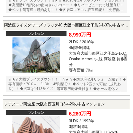
☆★☆プライスダウン！！☆★☆ ◆2026年1月フルリノベーション完了！
◆高層階10階部分の南向きバルコニー！ ◆リバービューにて眺望良好！
◆ペット飼育可（規約あり）！ ◆各居室エアコン設置可能！（先行配管
済） ≪周辺環境≫ ◆日吉小学校：徒歩4分（280ｍ） ◆堀江中学校：徒
歩8分（598ｍ） ◆ローソン南堀江四丁目店：徒歩4分 ◆コーヨー堀江
店：徒歩8分 ◆食品館アプロ桜川店：徒歩9分 ◆イオンモール大阪ドーム
阿波座ライズタワーズフラッグ46 大阪市西区江之子島2-1-37の中古マンション
シティ：徒歩11分 【リノベーション内容】 ◎システムキッチン・ユニッ
トバス・洗面化粧台・トイレ新調 ◎フローリング・クロス・クッション
マンション
8,990万円
フロア張替 ◎建具・分電盤・給湯器新調 ◎ハウスクリーニング他 ★即日
2LDK / 2016年
内覧可能物件！お好きな日時でご内覧可能！★ 当店までお電話いただく
45階/46階建
か、もしくは24時間対応可能「内覧予約・お問い合わせ」フォームより
お問い合わせ下さい！業務に精通したスタッフが丁寧に対応致します。
大阪府大阪市西区江之子島2-1-37
ご来店が困難な場合は、ご希望場所でのお待ち合わせも可能です。
Osaka Metro中央線 阿波座 徒歩3
分
専有面積
70㎡
☆★☆大幅プライスダウン！！！☆★☆ ◆2026年2月リフォーム完了！ ◆
専有面積：70.0㎡・2LDK・45階部分！ ◆ペット2匹まで可能（規約あ
り）！ ◆浴室は1418サイズ！浴室暖房乾燥機付き！ ◆オール電化マンシ
ョン！ ◆ウォークインクローゼット付きです！ ≪リフォーム内容≫ ◆シ
ステムキッチン交換 ◆ユニットバス交換 ◆洗面台交換 ◆トイレ交換 ◆全
室クロス張替 ◆全フローリング張替 ◆全建具交換 ◆フロアタイル張替 ◆
シテヌーブ阿波座 大阪市西区川口3-4-26の中古マンション
洗濯水栓器具交換 ◆防水パン交換 ◆スイッチパネル設置 ◆ダウンライト
設置 ◆照明器具設置 ◆玄関人感センサー設置 ※当社ではネットで他社様
マンション
6,280万円
が広告している物件も同時に紹介・案内可能です。 併せて内覧を希望さ
3LDK / 1992年
れる際は、物件名を担当者までお申し付け下さい。 【ご内覧やご相談】
3階/15階建
ご希望物件へのご案内・詳細な説明を、業務に精通したスタッフが丁寧
に対応致します。お店に来られなくてもご希望の場所でお待ち合わせ
大阪府大阪市西区川口3-4-26