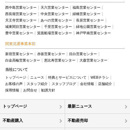
西中島営業センター
天六営業センター
福島営業センター
西長堀営業センター
中央営業センター
緑橋営業センター
天王寺営業センター
あべの営業センター
長居営業センター
城東関目営業センター
千里営業センター
緑地公園営業センター
豊中営業センター
箕面船場営業センター
神戸甲南営業センター
関東流通事業本部
新宿営業センター
赤坂営業センター
目白営業センター
白金高輪営業センター
恵比寿営業センター
大森営業センター
当社について
トップページ
ニュース
特典とサービスについて
WEBチラシ
お客様の声
スタッフ紹介
スタッフブログ
会社情報
店舗紹介
採用情報
お問合せ
勧誘方針
トップページ
最新ニュース
不動産購入
不動産売却